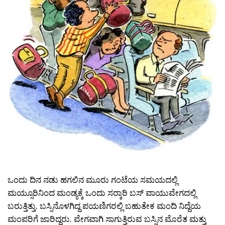
ಒಂದು ದಿನ ನಡು ಹಗಲಿನ ಮೂರು ಗಂಟೆಯ ಸಮಯದಲ್ಲಿ
ಮಯ್ಸೂರಿನಿಂದ ಮಂಡ್ಯಕ್ಕೆ ಒಂದು ಸರ‍್ಕಾರಿ ಬಸ್ ವಾಯುವೇಗದಲ್ಲಿ
ಬರುತ್ತಿತ್ತು. ಬಸ್ಸಿನೊಳಗಿದ್ದ ಪಯಣಿಗರಲ್ಲಿ ಬಹುತೇಕ ಮಂದಿ ನಿದ್ದೆಯ
ಮಂಪರಿಗೆ ಜಾರಿದ್ದರು. ವೇಗವಾಗಿ ಸಾಗುತ್ತಿರುವ ಬಸ್ಸಿನ ಮೊರೆತ ಮತ್ತು