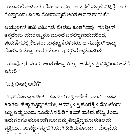
“ಯಾವ ಬೋಳಿಮಗಂದೋ ಕಾಣನಲ್ಲ…ಅವನ್ತಲೆ ಮ್ಯಾಲೆ ಬಿದ್ದಿದ್ರೆ…ಆಗ
ಗೊತ್ತಾಗೂದು ಎಂತಾ ನೋವಾಯ್ತದೆ ಅಂತ ಆ ನನ್ ಮಗನಿಗೆ”
ಬಯ್ಗುಳಗಳ ಚಾಟಿ ಏಟುಗಳು ಬೀಳಲು ತೊಡಗಿದವು . ಸೂಟ್ಕೇಸ್
ತನ್ನದೆಂದು ಯಾರೊಬ್ಬರೂ ಮುಂದೆ ಬರಲಿಲ್ಲವಾದುದರಿಂದ,
ಪಯಣಿಗರಲ್ಲಿ ಕೆಲವರು ಮತ್ತಶ್ಟು ಕೆರಳಿದರು. ಆ ಸೂಟ್ಕೇಸ್ ಅನ್ನು
ನೋಡಿದಂತೆಲ್ಲಾ…ಅವರ ಕೋಪ ಇಮ್ಮಡಿಗೊಳ್ಳತೊಡಗಿತು.
“ಯಾವೋನು ನಂದು ಅಂತ ಹೇಳ್ತಾಯಿಲ್ಲ…ಅದನ್ನ ಎತ್ತಿ ಬಸ್ಸಿನಿಂದ ಆಚೆಗೆ
ಎಸೀರಿ ”
“ಎತ್ತಿ ಬಿಸಾಕ್ರಿ ಆಚೆಗೆ”
“ಏನ್ ನೋಡ್ತಾ ಇದೀರಿ…ತೂದ್ ಬಿಸಾಕ್ರಿ ಆಚೇಗೆ” ಎಂಬ ಮಾತಿನ
ಕಿಡಿಗಳು ಹೆಚ್ಚಾಗುತ್ತಿದ್ದಂತೆಯೇ, ಅದನ್ನು ಎತ್ತಿ ಹೊರಕ್ಕೆ ಎಸೆಯಲೆಂದು
ಒಬ್ಬ ಎದ್ದು ಬಂದು ಸೂಟ್ಕೇಸಿನ ಹಿಡಿಗೆ ಕಯ್ ಹಾಕಿದ. ಪೆಟ್ಟು ತಿಂದು
ಇದುವರೆಗೂ ಮೂಕರಾಗಿ ನೋವನ್ನು ತಿನ್ನುತ್ತಿದ್ದ ಬೋಳುತಲೆಯ
ವ್ಯಕ್ತಿಯು…ಸೂಟ್ಕೇಸನ್ನು ಬಿಗಿಯಾಗಿ ಹಿಡಿದುಕೊಂಡು… ಮೆಲ್ಲನೆಯ