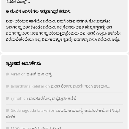
ನೆನಪಿಗೆ ಬರಲ್ಲ”…
ಈ ಮೇಲಿನ ಅನಿಸಿಕೆಗಳು ನಿಮ್ಮದಾಗಿದ್ದರೆ ಗಮನಿಸಿ:
ನೀವು ಬರೆಯುವ ಹಾಗೆಯೇ ಬರೆಯಿರಿ. ನಿಮಗೆ ಯಾವ ಪದಗಳು ತೋಚುವುದೋ
ಅವುಗಳನ್ನು ಬಳಸಿಕೊಂಡೇ ಬರೆಯಿರಿ. ಇಲ್ಲಿ ಕೆಲವರು ಬಹಳ ಹೆಚ್ಚು ಕನ್ನಡದ್ದೇ ಆದ
ಪದಗಳನ್ನು ಬಳಸಿ ಬರಹಗಳನ್ನು ಬರೆಯುತ್ತಿದ್ದಾರೆಂಬುದು ದಿಟ. ಆದರೆ ಎಲ್ಲರೂ ಹಾಗೆಯೇ
ಬರೆಯಬೇಕೆಂದೇನೂ ಇಲ್ಲ. ನಿಮಗಾದಶ್ಟು ಕನ್ನಡದ್ದೇ ಪದಗಳನ್ನು ಬಳಸಿ ಬರೆಯಿರಿ, ಅಶ್ಟೇ.
ಇತ್ತೀಚಿನ ಅನಿಸಿಕೆಗಳು
Viren
on
ಹುಣಸೆ ಹುಳಿ ಅನ್ನ
Janardhana Relekar
on
ಮರದ ನೆರಳನು ಮರವೇ ನುಂಗಿ ಹಾಕಿದಾಗ…
rjnivah
on
ಮನಸೂರೆಗೊಳ್ಳುವ ಲೈಟ್ಲಮ್ ಕಣಿವೆ
Siddanagouda kalakeri
on
ಬಾದಮಿ ಅಮವಾಸ್ಯೆ: ಚಬನೂರ ಅಮೋಗ ಸಿದ್ದನ
ಹೇಳಿಕೆ
M âñd M
on
ಕವಿತೆ: ಜೀವನ ಜ್ಯೋತಿ