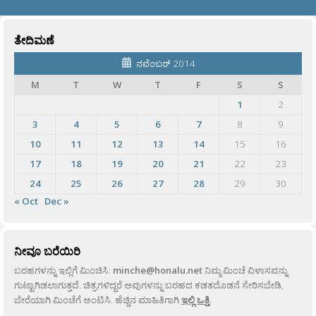
ತೇದಿಮಣೆ
ನವೆಂಬರ್ 2014
M
T
W
T
F
S
S
1
2
3
4
5
6
7
8
9
10
11
12
13
14
15
16
17
18
19
20
21
22
23
24
25
26
27
28
29
30
« Oct
Dec »
ನೀವೂ ಬರೆಯಿರಿ
ಬರಹಗಳನ್ನು ಇಲ್ಲಿಗೆ ಮಿಂಚಿಸಿ:
minche@honalu.net
ನಿಮ್ಮ ಮಿಂಚೆ ವಿಳಾಸವನ್ನು
ಗುಟ್ಟಾಗಿಡಲಾಗುತ್ತದೆ. ಚಿತ್ರಗಳಿದ್ದರೆ ಅವುಗಳನ್ನು ಬರಹದ ಕಡತದೊಡನೆ ಸೇರಿಸಬೇಡಿ,
ಬೇರೆಯಾಗಿ ಮಿಂಚೆಗೆ ಅಂಟಿಸಿ. ಹೆಚ್ಚಿನ ಮಾಹಿತಿಗಾಗಿ
ಇಲ್ಲಿ ಒತ್ತಿ
.