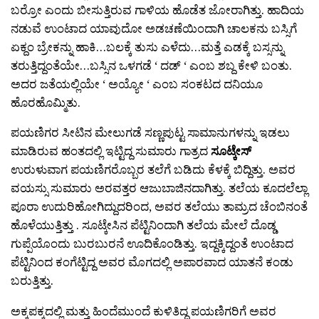
ಬರ‍್ರೋ ಎಂದು ಬೀಸುತ್ತಿರುವ ಗಾಳಿಯ ಹೊಡೆತ ಜೋರಾಗಿತ್ತು. ಹಾದಿಯ
ನಡುವೆ ಉಂಟಾದ ಯಾವುದೋ ಅಡಚಣೆಯಿಂದಾಗಿ ಚಾಲಕನು ಬಸ್ಸಿಗೆ
ಏಕ್ದಂ ಬ್ರೇಕನ್ನು ಹಾಕಿ…ಬಲಕ್ಕೆ ತುಸು ಎಳೆದು…ಮತ್ತೆ ಎಡಕ್ಕೆ ಬಸ್ಸನ್ನು
ತರುತ್ತಿದ್ದಂತೆಯೇ…ಬಸ್ಸಿನ ಒಳಗಡೆ ‘ ದಡ್ ‘ ಎಂಬ ಶಬ್ದ ಕೇಳಿ ಬಂತು.
ಅದರ ಜತೆಯಲ್ಲಿಯೇ ‘ ಅಯ್ಯೋ ‘ ಎಂಬ ಸಂಕಟದ ದನಿಯೂ
ಹೊರಹೊಮ್ಮಿತು.
ಪಯಣಿಗರ ಸೀಟಿನ ಮೇಲುಗಡೆ ಸಣ್ಣಪುಟ್ಟ ಸಾಮಾನುಗಳನ್ನು ಇಡಲು
ಮಾಡಿರುವ ಹಂತದಲ್ಲಿ ಇಟ್ಟಿದ್ದ ಸುಮಾರು ಗಾತ್ರದ
ಸೂಟ್ಕೇಸ್
ಉರುಳುವಾಗ ಪಯಣಿಗರೊಬ್ಬರ ತಲೆಗೆ ಬಡಿದು ಕೆಳಕ್ಕೆ ಬಿದ್ದಿತ್ತು. ಅವರ
ವಯಸ್ಸು ಸುಮಾರು ಅರವತ್ತರ ಆಜುಬಾಜಿನದಾಗಿತ್ತು. ತಲೆಯ ಕೂದಲೆಲ್ಲಾ
ಪೂರಾ ಉದುರಿಹೋಗಿದ್ದುದರಿಂದ, ಅವರ ತಲೆಯು ತಾಮ್ರದ ಚೆಂಬಿನಂತೆ
ಹೊಳೆಯುತ್ತಿತ್ತು . ಸೂಟ್ಕೇಸಿನ ಪೆಟ್ಟಿನಿಂದಾಗಿ ತಲೆಯ ಮೇಲೆ ದೊಡ್ಡ
ಗುಪ್ಪೆಯೊಂದು ಬುರಬುರನೆ ಊದಿಕೊಂಡಿತ್ತು. ಇದ್ದಕ್ಕಿದ್ದಂತೆ ಉಂಟಾದ
ಪೆಟ್ಟಿನಿಂದ ಕಂಗೆಟ್ಟಿದ್ದ ಅವರ ಮೊಗದಲ್ಲಿ ಅಪಾರವಾದ ಯಾತನೆ ಕಂಡು
ಬರುತ್ತಿತ್ತು.
ಅಕ್ಕಪಕ್ಕದಲ್ಲಿ ಮತ್ತು ಹಿಂದೆಮುಂದೆ ಕುಳಿತಿದ್ದ ಪಯಣಿಗರಿಗೆ ಅವರ