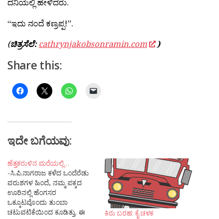
ದನಿಯಲ್ಲಿ ಹೇಳಿದರು.
“ಇದು ನಂದೆ ಕಣ್ರಪ್ಪ!”.
(
ಚಿತ್ರಸೆಲೆ:
cathrynjakobsonramin.com
)
Share this:
ಇದೇ ಬಗೆಯವು:
ಹೆತ್ತಕರುಳಿನ ಮರೆಯಲ್ಲಿ…
-ಸಿ.ಪಿ.ನಾಗರಾಜ ಕಳೆದ ಒಂದೆರೆಡು
ವರುಶಗಳ ಹಿಂದೆ, ನಮ್ಮ ಪಕ್ಕದ
ಊರಿನಲ್ಲಿ ಹೆಂಗಸರ
ಒಕ್ಕೂಟವೊಂದು ತುಂಬಾ
ಚಟುವಟಿಕೆಯಿಂದ ಕೂಡಿತ್ತು. ಈ
ಕಿರು ಬರಹ: ಕೈ ಚಳಕ