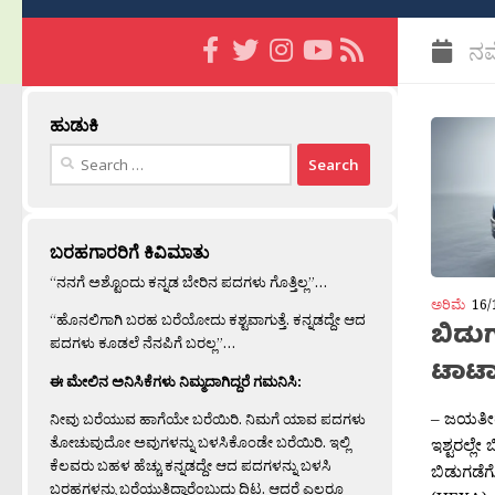
ನವ
ಹುಡುಕಿ
Search
for:
ಬರಹಗಾರರಿಗೆ ಕಿವಿಮಾತು
“ನನಗೆ ಅಶ್ಟೊಂದು ಕನ್ನಡ ಬೇರಿನ ಪದಗಳು ಗೊತ್ತಿಲ್ಲ”…
ಅರಿಮೆ
16/
“ಹೊನಲಿಗಾಗಿ ಬರಹ ಬರೆಯೋದು ಕಶ್ಟವಾಗುತ್ತೆ. ಕನ್ನಡದ್ದೇ ಆದ
ಬಿಡುಗ
ಪದಗಳು ಕೂಡಲೆ ನೆನಪಿಗೆ ಬರಲ್ಲ”…
ಟಾಟಾ 
ಈ ಮೇಲಿನ ಅನಿಸಿಕೆಗಳು ನಿಮ್ಮದಾಗಿದ್ದರೆ ಗಮನಿಸಿ:
– ಜಯತೀರ
ನೀವು ಬರೆಯುವ ಹಾಗೆಯೇ ಬರೆಯಿರಿ. ನಿಮಗೆ ಯಾವ ಪದಗಳು
ತೋಚುವುದೋ ಅವುಗಳನ್ನು ಬಳಸಿಕೊಂಡೇ ಬರೆಯಿರಿ. ಇಲ್ಲಿ
ಇಶ್ಟರಲ್ಲೇ
ಕೆಲವರು ಬಹಳ ಹೆಚ್ಚು ಕನ್ನಡದ್ದೇ ಆದ ಪದಗಳನ್ನು ಬಳಸಿ
ಬಿಡುಗಡೆಗೊ
ಬರಹಗಳನ್ನು ಬರೆಯುತ್ತಿದ್ದಾರೆಂಬುದು ದಿಟ. ಆದರೆ ಎಲ್ಲರೂ