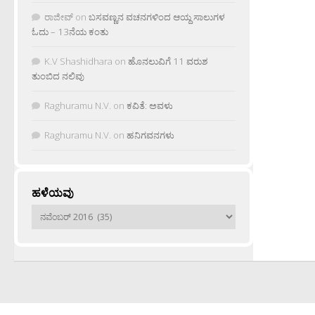
ರಾಜೀವ್
on
ಬಸವಣ್ಣನ ವಚನಗಳಿಂದ ಆಯ್ದ ಸಾಲುಗಳ
ಓದು – 13ನೆಯ ಕಂತು
K.V Shashidhara
on
ಹೊನಲುವಿಗೆ 11 ವರುಶ
ತುಂಬಿದ ನಲಿವು
Raghuramu N.V.
on
ಕವಿತೆ: ಅವಳು
Raghuramu N.V.
on
ಹನಿಗವನಗಳು
ಹಳೆಯವು
ಹಳೆಯವು