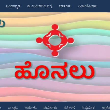
ಎಲ್ಲರಕನ್ನಡ
ಈ ಮಿಂಬಾಗಿಲ ಬಗ್ಗೆ
ಕಡತಗಳು
ವೀಡಿಯೋಗಳು
ು
ಸುತ್ತಾಟ
ಆಟೋಟ
ವಚನಗಳು
ತನ್ನೇಳಿಗೆ
ಹಿನ್ನಡವಳಿ
ಗ್ಯಾಜೆ