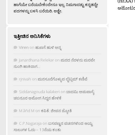
(HEXA) ಬ
ಹಾಗೆಯೇ ಬರೆಯಬೇಕೆಂದೇನೂ ಇಲ್ಲ. ನಿಮಗಾದಶ್ಟು ಕನ್ನಡದ್ದೇ
ಆಟೋಟದ ಬ
ಪದಗಳನ್ನು ಬಳಸಿ ಬರೆಯಿರಿ, ಅಶ್ಟೇ.
ಇತ್ತೀಚಿನ ಅನಿಸಿಕೆಗಳು
Viren
on
ಹುಣಸೆ ಹುಳಿ ಅನ್ನ
Janardhana Relekar
on
ಮರದ ನೆರಳನು ಮರವೇ
ನುಂಗಿ ಹಾಕಿದಾಗ…
rjnivah
on
ಮನಸೂರೆಗೊಳ್ಳುವ ಲೈಟ್ಲಮ್ ಕಣಿವೆ
Siddanagouda kalakeri
on
ಬಾದಮಿ ಅಮವಾಸ್ಯೆ:
ಚಬನೂರ ಅಮೋಗ ಸಿದ್ದನ ಹೇಳಿಕೆ
M âñd M
on
ಕವಿತೆ: ಜೀವನ ಜ್ಯೋತಿ
C.P.Nagaraja
on
ಬಸವಣ್ಣನ ವಚನಗಳಿಂದ ಆಯ್ದ
ಸಾಲುಗಳ ಓದು – 13ನೆಯ ಕಂತು