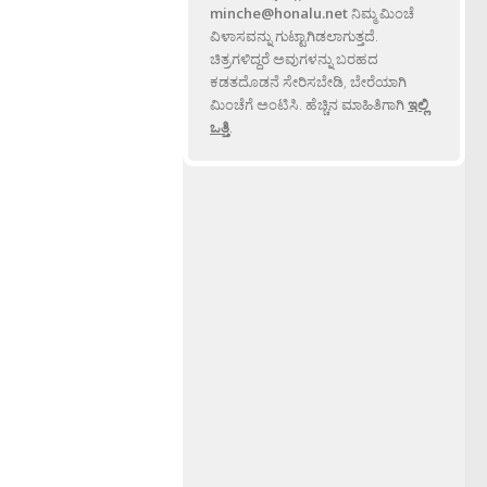
minche@honalu.net
ನಿಮ್ಮ ಮಿಂಚೆ
ವಿಳಾಸವನ್ನು ಗುಟ್ಟಾಗಿಡಲಾಗುತ್ತದೆ.
ಚಿತ್ರಗಳಿದ್ದರೆ ಅವುಗಳನ್ನು ಬರಹದ
ಕಡತದೊಡನೆ ಸೇರಿಸಬೇಡಿ, ಬೇರೆಯಾಗಿ
ಮಿಂಚೆಗೆ ಅಂಟಿಸಿ. ಹೆಚ್ಚಿನ ಮಾಹಿತಿಗಾಗಿ
ಇಲ್ಲಿ
ಒತ್ತಿ
.