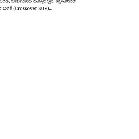
ಂಡಿ, ಬಿಡುಗಡೆಯ ಹೊಸ್ತಿಲಲ್ಲಿದೆ. ಕ್ರಾಸೋವರ್
ಳಕೆ (Crossover SUV)...