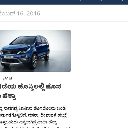
ೆಂಬರ್ 16, 2016
11/2016
ಡೆಯ ಹೊಸ್ತಿಲಲ್ಲಿ ಹೊಸ
ಹೆಕ್ಸಾ
‍್ತ ನಾಡಗವ್ಡ. ಟಾಟಾದ ಹೊಸದೊಂದು ಬಂಡಿ
 ಬಿಡುಗಡೆಗೊಳ್ಳಲಿದೆ. ದಸರಾ, ದೀಪಾವಳಿ ಹಬ್ಬಕ್ಕೆ
ಳ್ಳಬಹುದು ಎನ್ನಲಾಗಿದ್ದ ಟಾಟಾ ಹೆಕ್ಸಾ