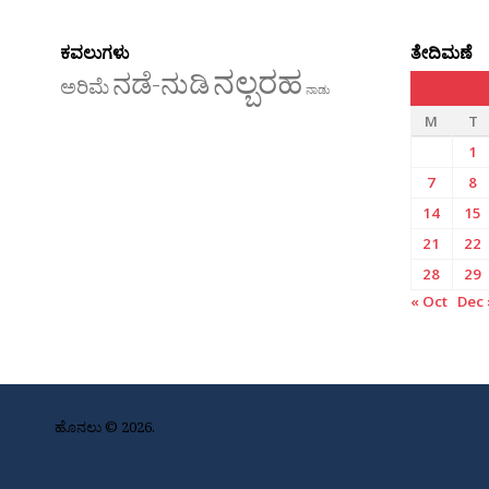
ಕವಲುಗಳು
ತೇದಿಮಣೆ
ನಲ್ಬರಹ
ನಡೆ-ನುಡಿ
ಅರಿಮೆ
ನಾಡು
M
T
1
7
8
14
15
21
22
28
29
« Oct
Dec 
ಹೊನಲು © 2026.