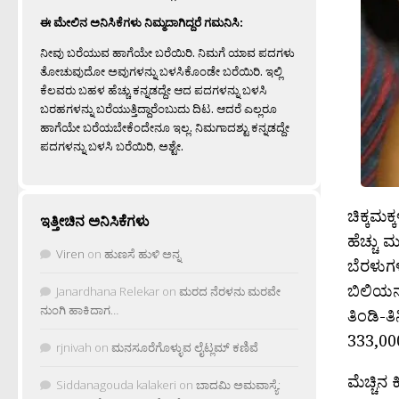
ಈ ಮೇಲಿನ ಅನಿಸಿಕೆಗಳು ನಿಮ್ಮದಾಗಿದ್ದರೆ ಗಮನಿಸಿ:
ನೀವು ಬರೆಯುವ ಹಾಗೆಯೇ ಬರೆಯಿರಿ. ನಿಮಗೆ ಯಾವ ಪದಗಳು
ತೋಚುವುದೋ ಅವುಗಳನ್ನು ಬಳಸಿಕೊಂಡೇ ಬರೆಯಿರಿ. ಇಲ್ಲಿ
ಕೆಲವರು ಬಹಳ ಹೆಚ್ಚು ಕನ್ನಡದ್ದೇ ಆದ ಪದಗಳನ್ನು ಬಳಸಿ
ಬರಹಗಳನ್ನು ಬರೆಯುತ್ತಿದ್ದಾರೆಂಬುದು ದಿಟ. ಆದರೆ ಎಲ್ಲರೂ
ಹಾಗೆಯೇ ಬರೆಯಬೇಕೆಂದೇನೂ ಇಲ್ಲ. ನಿಮಗಾದಶ್ಟು ಕನ್ನಡದ್ದೇ
ಪದಗಳನ್ನು ಬಳಸಿ ಬರೆಯಿರಿ, ಅಶ್ಟೇ.
ಚಿಕ್ಕಮಕ
ಇತ್ತೀಚಿನ ಅನಿಸಿಕೆಗಳು
ಹೆಚ್ಚು ಮ
Viren
on
ಹುಣಸೆ ಹುಳಿ ಅನ್ನ
ಬೆರಳುಗಳ
ಬಿಲಿಯನ್
Janardhana Relekar
on
ಮರದ ನೆರಳನು ಮರವೇ
ನುಂಗಿ ಹಾಕಿದಾಗ…
ತಿಂಡಿ-
333,00
rjnivah
on
ಮನಸೂರೆಗೊಳ್ಳುವ ಲೈಟ್ಲಮ್ ಕಣಿವೆ
ಮೆಚ್ಚಿನ
Siddanagouda kalakeri
on
ಬಾದಮಿ ಅಮವಾಸ್ಯೆ: