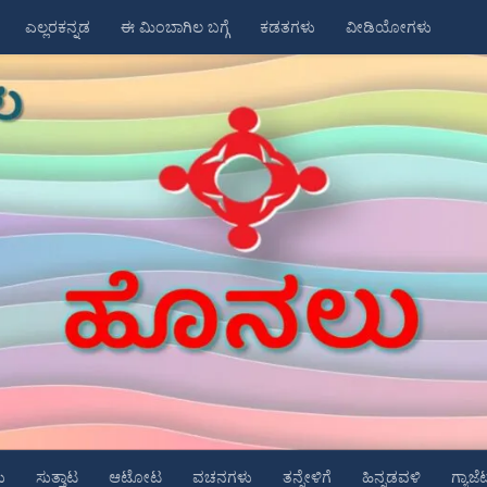
ಎಲ್ಲರಕನ್ನಡ
ಈ ಮಿಂಬಾಗಿಲ ಬಗ್ಗೆ
ಕಡತಗಳು
ವೀಡಿಯೋಗಳು
ು
ಸುತ್ತಾಟ
ಆಟೋಟ
ವಚನಗಳು
ತನ್ನೇಳಿಗೆ
ಹಿನ್ನಡವಳಿ
ಗ್ಯಾಜೆ