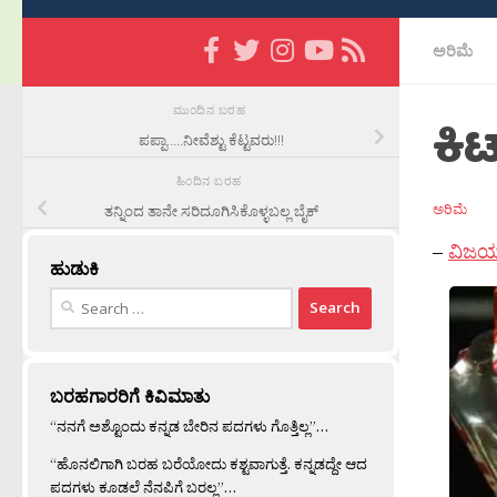
ಅರಿಮೆ
ಮುಂದಿನ ಬರಹ
ಕಿಟ್
ಪಪ್ಪಾ…..ನೀವೆಶ್ಟು ಕೆಟ್ಟವರು!!!
ಹಿಂದಿನ ಬರಹ
ಅರಿಮೆ
ತನ್ನಿಂದ ತಾನೇ ಸರಿದೂಗಿಸಿಕೊಳ್ಳಬಲ್ಲ ಬೈಕ್
–
ವಿಜ
ಹುಡುಕಿ
Search
for:
ಬರಹಗಾರರಿಗೆ ಕಿವಿಮಾತು
“ನನಗೆ ಅಶ್ಟೊಂದು ಕನ್ನಡ ಬೇರಿನ ಪದಗಳು ಗೊತ್ತಿಲ್ಲ”…
“ಹೊನಲಿಗಾಗಿ ಬರಹ ಬರೆಯೋದು ಕಶ್ಟವಾಗುತ್ತೆ. ಕನ್ನಡದ್ದೇ ಆದ
ಪದಗಳು ಕೂಡಲೆ ನೆನಪಿಗೆ ಬರಲ್ಲ”…