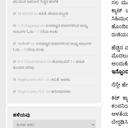
ಸಲ ಮೂಡ
ಚಬನೂರ ಅಮೋಗ ಸಿದ್ದನ ಹೇಳಿಕೆ
ಕ್ಯಾಟ್
M âñd M
on
ಕವಿತೆ: ಜೀವನ ಜ್ಯೋತಿ
ಸಿಹಿಮು
ಹೊಂದಿದ
C.P.Nagaraja
on
ಬಸವಣ್ಣನ ವಚನಗಳಿಂದ ಆಯ್ದ
ಸಾಲುಗಳ ಓದು – 13ನೆಯ ಕಂತು
ರುಚಿಯನ
ರಾಜೀವ್
on
ಬಸವಣ್ಣನ ವಚನಗಳಿಂದ ಆಯ್ದ ಸಾಲುಗಳ
ಹೆಚ್ಚಿನ 
ಓದು – 13ನೆಯ ಕಂತು
ಮೊದಲು 
K.V Shashidhara
on
ಹೊನಲುವಿಗೆ 11 ವರುಶ
ಅಂದುಕೊ
ತುಂಬಿದ ನಲಿವು
ಇನ್ನೊಂದು
Raghuramu N.V.
on
ಕವಿತೆ: ಅವಳು
ನೆಸ್ಲೇ 
Raghuramu N.V.
on
ಹನಿಗವನಗಳು
ಕಿಟ್‍ ಕ
ಕಂಪನಿಯ
ಅಳತೆಯ 
ಹಳೆಯವು
ಬೇರ್‍ಪಡ
ಹಳೆಯವು