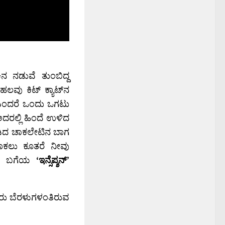
ಿನ ನಡುವೆ ತುಂಬಿದ್ದ
 ಹಲವು ಕಿಟ್‍ ಕ್ಯಾಟ್‍ನ
ರೆ ಎಂದರೆ ಒಂದು ಒಗಟು
ದರಲ್ಲಿ ಹಿಂದೆ ಉಳಿದ
ಾಡಿದ ಚಾಕಲೇಟಿನ ಬಾಗ
ಾಕಲು ಕೂತರೆ ನೀವು
ೇಟ್ ಬಗೆಯ
‘ಇನ್ಸೆಪ್ಶನ್’
ೂರು ಬೆರಳುಗಳಂತಿರುವ