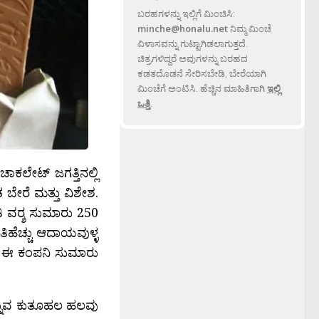
ಬರಹಗಳನ್ನು ಇಲ್ಲಿಗೆ ಮಿಂಚಿಸಿ:
minche@honalu.net
ನಿಮ್ಮ ಮಿಂಚೆ
ವಿಳಾಸವನ್ನು ಗುಟ್ಟಾಗಿಡಲಾಗುತ್ತದೆ.
ಚಿತ್ರಗಳಿದ್ದರೆ ಅವುಗಳನ್ನು ಬರಹದ
ಕಡತದೊಡನೆ ಸೇರಿಸಬೇಡಿ, ಬೇರೆಯಾಗಿ
ಮಿಂಚೆಗೆ ಅಂಟಿಸಿ. ಹೆಚ್ಚಿನ ಮಾಹಿತಿಗಾಗಿ
ಇಲ್ಲಿ
ಒತ್ತಿ
.
ಕಲೇಟ್‍ ಜಗತ್ತಿನಲ್ಲಿ
ತ ಬೇರೆ ಮತ್ತು ವಿಶೇಶ.
ತಿ ವರ‍್ಶ ಸುಮಾರು 250
ಅತಿಹೆಚ್ಚು ಆದಾಯವುಳ್ಳ
ುವ ಈ ಕಂಪನಿ ಸುಮಾರು
ಎನ್ನುವ ಕುತೂಹಲ ಹಲವು