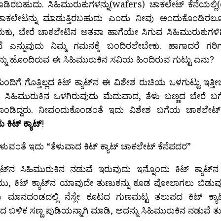
ಿರಬಹುದು. ಸಿಹಿಮುರುಕುಗಳನ್ನು(wafers) ಚಾಕಲೇಟ್ ಕೆನೆಯಲ್ಲಿ(cr
 ಚಾಕಲೇಟನ್ನು ಮಾಡುತ್ತಿರಬಹುದು ಎಂದು ನೀವು ಅಂದುಕೊಂಡಿರ
ರುಕು, ಬೇರೆ ಚಾಕಲೇಟಿನ ಅತವಾ ಹಾಗೆಯೇ ಸಿಗುವ ಸಿಹಿಮುರುಕುಗಳಿ
ೆ ಎನ್ನುವುದು ನಿಮ್ಮ ಗಮನಕ್ಕೆ ಬಂದಿರಲೇಬೇಕು. ಹಾಗಾದರೆ ಗರ
್ನು ಹೊಂದಿರುವ ಈ ಸಿಹಿಮುರುಕಿನ ಸವಿಯ ಹಿಂದಿರುವ ಗುಟ್ಟು ಏನು?
ಮಂದಿಗೆ ಗೊತ್ತಿಲ್ಲದ ಕಿಟ್‍ ಕ್ಯಾಟ್‍ನ ಈ ವಿಶೇಶ ರುಚಿಯ ಒಳಗುಟ್ಟು ಇತ್ತೀಚ
ಸಿಹಿಮುರುಕಿನ ಒಳಗಿರುವುದು ಮೆದುವಾದ, ತೆಳು ಬಣ್ಣದ ಬೇರೆ ಬ
ಂಡಿದ್ದರು. ನೀವಂದುಕೊಂಡಂತೆ ಇದು ವಿಶೇಶ ಬಗೆಯ ಚಾಕಲೇಟ್ 
 ಕಿಟ್‍ ಕ್ಯಾಟ್
!
ಹೇಳುವಂತೆ ಇದು “ತೆಳುವಾದ ಕಿಟ್‍ ಕ್ಯಾಟ್ ಚಾಕಲೇಟ್ ಕೆನೆಪದರ”
್ಯಾಟ್‍ನ ಸಿಹಿಮುರುಕಿನ ನಡುವೆ ಇರುವುದು ಇನ್ನೊಂದು ಕಿಟ್‍ ಕ್ಯಾಟ್‍ನ 
ು, ಕಿಟ್‍ ಕ್ಯಾಟ್‍ನ ಯಾವುದೇ ತುಣುಕನ್ನು ಕೂಡ ಪೋಲಾಗಲು ಬಿಡುವ
ಮಾನದಂಡದಲ್ಲಿ ನೆಸ್ಲೇ ಕೂಟದ ಗುಣಮಟ್ಟ ತಲುಪದ ಕಿಟ್‍ ಕ್ಯಾಟ
ಿಸಿದ ಬಳಿಕ ಸಣ್ಣ ಪುಡಿಯನ್ನಾಗಿ ಮಾಡಿ, ಅದನ್ನು ಸಿಹಿಮುರುಕಿನ ನಡುವೆ ತುಂ