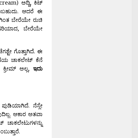
eam) ಅದ್ದಿ, ಕಿಟ್‍
ಲೂಬಹುದು. ಆದರೆ ಈ
ಗಿಂತ ಬೇರೆಯೇ ರುಚಿ
ಿಗರಿಯಾದ, ಬೇರೆಯೇ
ೆಗಶ್ಟೇ ಗೊತ್ತಾಗಿದೆ. ಈ
ಗೆಯ ಚಾಕಲೇಟ್ ಕೆನೆ
ಕ್ರೀಮ್ ಅಲ್ಲ,
ಇದು
ಪುಡಿಯಾಗಿದೆ. ನೆಸ್ಲೇ
ುದಿಲ್ಲ. ಆಕಾರ ಅತವಾ
್‍ ಚಾಕಲೇಟುಗಳನ್ನು
ಬುತ್ತಾರೆ.