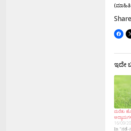
(ಮಾಹಿತಿ
Share
ಇದೇ 
ಮರೆತು ಹೋಗ
ಅದ್ಯಾಯಗಳ
16/09/2
In "ನಡೆ-