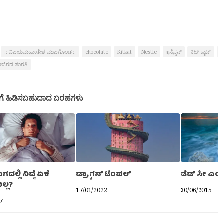
:: ವಿಜಯಮಹಾಂತೇಶ ಮುಜಗೊಂಡ ::
chocolate
Kitkat
Nestle
ಇನ್ಸೆಪ್ಶನ್
ಕಿಟ್‍ ಕ್ಯಾಟ್‍
ಜಿಗದ ಸಂಗತಿ
ಗೆ ಹಿಡಿಸಬಹುದಾದ ಬರಹಗಳು
ಲ್ಲಿ ನಿದ್ದೆ ಏಕೆ
ಡ್ರ‍್ಯಾಗನ್ ಟೆಂಪಲ್
ಡೆಡ್ ಸೀ ಎಂ
ಲ್ಲ?
17/01/2022
30/06/2015
7