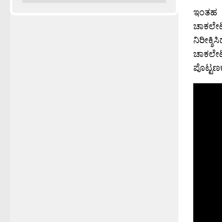
ಇಂತಹ ಚ
ಚಾಕಲೇಟ
ನಿರೀಕ
ಚಾಕಲೇಟು
ಪೊಟ್ಟಣಕ