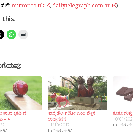
 ಸೆಲೆ:
mirror.co.uk
,
dailytelegraph.com.au
)
 this:
ಬಗೆಯವು:
ಿರುವ ಕ್ರಿಕೆಟ್ ನ
‘ಪಾರ‍್ಕೆ ಡೆಲ್ ಗಟೋ’ ಎಂಬ ಬೆಕ್ಕಿನ
ಕೊಕೊ ಮತ್ತ
ು – 4
ಉದ್ಯಾನವನ
10/01/202
022
11/10/2017
In "ನಡೆ-ನು
ನುಡಿ"
In "ನಡೆ-ನುಡಿ"