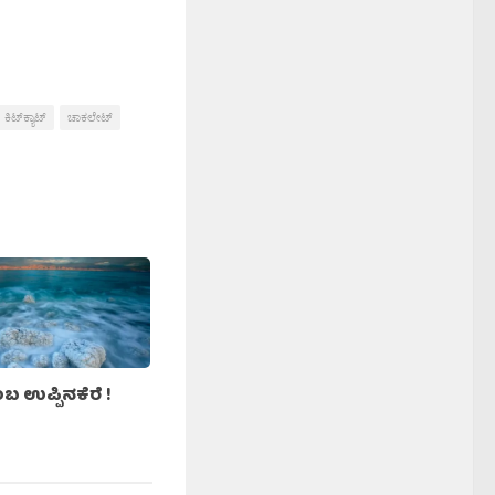
ಕಿಟ್‍ಕ್ಯಾಟ್‍
ಚಾಕಲೇಟ್
ಬ ಉಪ್ಪಿನಕೆರೆ !