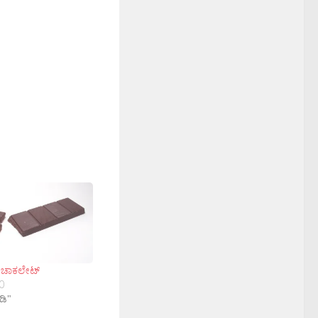
ು ಚಾಕಲೇಟ್
0
ಡಿ"