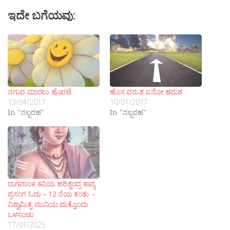
ಇದೇ ಬಗೆಯವು:
ನಗುವ ಮಾರಲು ಹೊರಟೆ
ಹೊಸ ವರುಶ ಏನೋ ಹರುಶ
13/04/2017
10/01/2017
In "ನಲ್ಬರಹ"
In "ನಲ್ಬರಹ"
ರಾಗವಾಂಕ ಕವಿಯ ಹರಿಶ್ಚಂದ್ರ ಕಾವ್ಯ
ಪ್ರಸಂಗ ಓದು – 12 ನೆಯ ಕಂತು –
ವಿಶ್ವಾಮಿತ್ರ ಮುನಿಯ ಮತ್ತೊಂದು
ಒಳಸಂಚು
17/01/2025