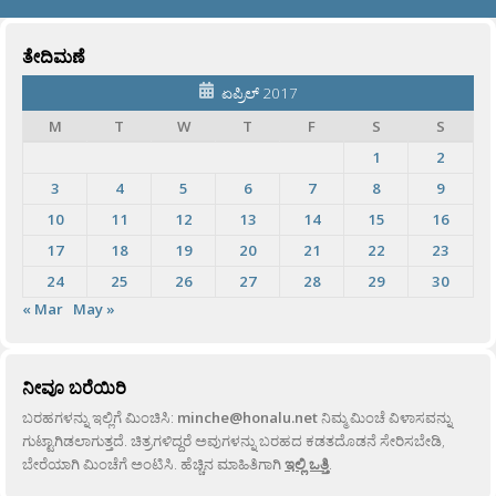
ತೇದಿಮಣೆ
ಏಪ್ರಿಲ್ 2017
M
T
W
T
F
S
S
1
2
3
4
5
6
7
8
9
10
11
12
13
14
15
16
17
18
19
20
21
22
23
24
25
26
27
28
29
30
« Mar
May »
ನೀವೂ ಬರೆಯಿರಿ
ಬರಹಗಳನ್ನು ಇಲ್ಲಿಗೆ ಮಿಂಚಿಸಿ:
minche@honalu.net
ನಿಮ್ಮ ಮಿಂಚೆ ವಿಳಾಸವನ್ನು
ಗುಟ್ಟಾಗಿಡಲಾಗುತ್ತದೆ. ಚಿತ್ರಗಳಿದ್ದರೆ ಅವುಗಳನ್ನು ಬರಹದ ಕಡತದೊಡನೆ ಸೇರಿಸಬೇಡಿ,
ಬೇರೆಯಾಗಿ ಮಿಂಚೆಗೆ ಅಂಟಿಸಿ. ಹೆಚ್ಚಿನ ಮಾಹಿತಿಗಾಗಿ
ಇಲ್ಲಿ ಒತ್ತಿ
.