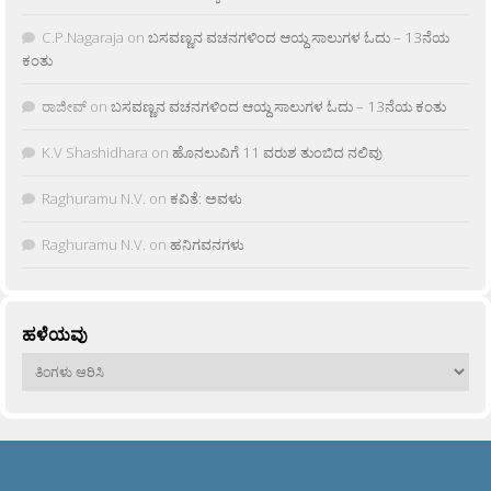
C.P.Nagaraja
on
ಬಸವಣ್ಣನ ವಚನಗಳಿಂದ ಆಯ್ದ ಸಾಲುಗಳ ಓದು – 13ನೆಯ
ಕಂತು
ರಾಜೀವ್
on
ಬಸವಣ್ಣನ ವಚನಗಳಿಂದ ಆಯ್ದ ಸಾಲುಗಳ ಓದು – 13ನೆಯ ಕಂತು
K.V Shashidhara
on
ಹೊನಲುವಿಗೆ 11 ವರುಶ ತುಂಬಿದ ನಲಿವು
Raghuramu N.V.
on
ಕವಿತೆ: ಅವಳು
Raghuramu N.V.
on
ಹನಿಗವನಗಳು
ಹಳೆಯವು
ಹಳೆಯವು