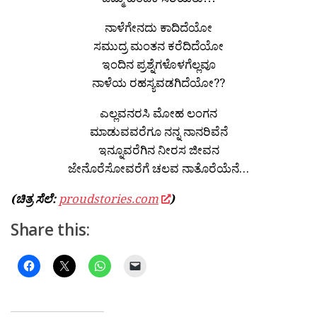
ನಾಳೆಗೇನದು ಕಾದಿದೆಯೋ
ಸಮುದ್ರ ಮಂತನ ಕರೆದಿದೆಯೋ
ಇಂದಿನ ಪ್ರಶ್ನೆಗಳೊಳಗೆಲ್ಲವೂ
ನಾಳೆಯ ರಹಸ್ಯವಡಗಿದೆಯೋ??
ಎಲ್ಲವನರಸಿ ಮೋಹ ಲಂಗನ
ಮಾಡುವವರೆಗೂ ನನ್ನ ನಾನರಿವೆನೆ
ಇನ್ನೂವರೆಗಿನ ನೀರಸ ಜೀವನ
ಜೇನೊರೆಸೋವರೆಗೆ ಚಲವ ನಾತೊರೆಯೆನೆ…
(ಚಿತ್ರ ಸೆಲೆ:
proudstories.com
)
Share this: