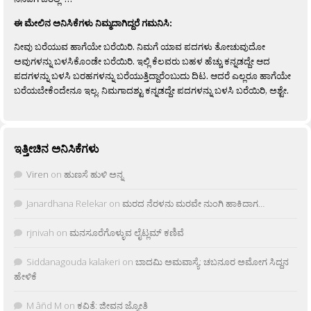
ಈ ಮೇಲಿನ ಅನಿಸಿಕೆಗಳು ನಿಮ್ಮದಾಗಿದ್ದರೆ ಗಮನಿಸಿ:
ನೀವು ಬರೆಯುವ ಹಾಗೆಯೇ ಬರೆಯಿರಿ. ನಿಮಗೆ ಯಾವ ಪದಗಳು ತೋಚುವುದೋ
ಅವುಗಳನ್ನು ಬಳಸಿಕೊಂಡೇ ಬರೆಯಿರಿ. ಇಲ್ಲಿ ಕೆಲವರು ಬಹಳ ಹೆಚ್ಚು ಕನ್ನಡದ್ದೇ ಆದ
ಪದಗಳನ್ನು ಬಳಸಿ ಬರಹಗಳನ್ನು ಬರೆಯುತ್ತಿದ್ದಾರೆಂಬುದು ದಿಟ. ಆದರೆ ಎಲ್ಲರೂ ಹಾಗೆಯೇ
ಬರೆಯಬೇಕೆಂದೇನೂ ಇಲ್ಲ. ನಿಮಗಾದಶ್ಟು ಕನ್ನಡದ್ದೇ ಪದಗಳನ್ನು ಬಳಸಿ ಬರೆಯಿರಿ, ಅಶ್ಟೇ.
ಇತ್ತೀಚಿನ ಅನಿಸಿಕೆಗಳು
Viren
on
ಹುಣಸೆ ಹುಳಿ ಅನ್ನ
Janardhana Relekar
on
ಮರದ ನೆರಳನು ಮರವೇ ನುಂಗಿ ಹಾಕಿದಾಗ…
rjnivah
on
ಮನಸೂರೆಗೊಳ್ಳುವ ಲೈಟ್ಲಮ್ ಕಣಿವೆ
Siddanagouda kalakeri
on
ಬಾದಮಿ ಅಮವಾಸ್ಯೆ: ಚಬನೂರ ಅಮೋಗ ಸಿದ್ದನ
ಹೇಳಿಕೆ
M âñd M
on
ಕವಿತೆ: ಜೀವನ ಜ್ಯೋತಿ