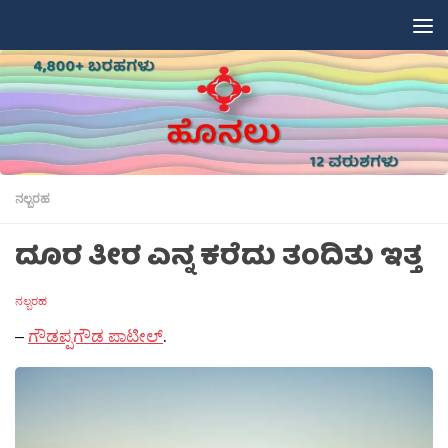
Skip to content
ನಲ್ಬರಹ
ದೂರ ತೀರ ಎನ್ನ ಕರೆದು ತಂದಿತು ಇತ್ತ
ನಲ್ಬರಹ
–
ಗೌಡಪ್ಪಗೌಡ ಪಾಟೀಲ್
.