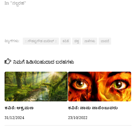
In "ನಲ್ಬರಹ"
ಟ್ಯಾಗ್‌ಗಳು:
:: ಗೌಡಪ್ಪಗೌಡ ಪಾಟೀಲ್ ::
ಕವಿತೆ
ಚಿತ್ತ
ನಾಳೆಗಳು
ಬಾವನೆ
ನಿಮಗೆ ಹಿಡಿಸಬಹುದಾದ ಬರಹಗಳು
ಕವಿತೆ: ಆಕ್ರಮಣ
ಕವಿತೆ: ನಾನು ನಾನೆಂಬುವರು
31/12/2024
23/10/2022