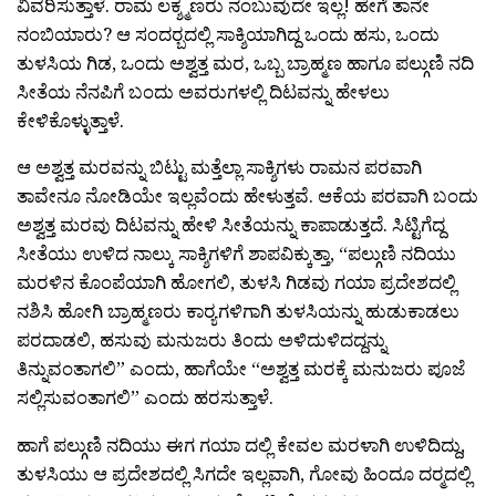
ವಿವರಿಸುತ್ತಾಳೆ. ರಾಮ ಲಕ್ಶ್ಮಣರು ನಂಬುವುದೇ ಇಲ್ಲ! ಹೇಗೆ ತಾನೇ
ನಂಬಿಯಾರು? ಆ ಸಂದರ‍್ಬದಲ್ಲಿ ಸಾಕ್ಶಿಯಾಗಿದ್ದ ಒಂದು ಹಸು, ಒಂದು
ತುಳಸಿಯ ಗಿಡ, ಒಂದು ಅಶ್ವತ್ತ ಮರ, ಒಬ್ಬ ಬ್ರಾಹ್ಮಣ ಹಾಗೂ ಪಲ್ಗುಣಿ ನದಿ
ಸೀತೆಯ ನೆನಪಿಗೆ ಬಂದು ಅವರುಗಳಲ್ಲಿ ದಿಟವನ್ನು ಹೇಳಲು
ಕೇಳಿಕೊಳ್ಳುತ್ತಾಳೆ.
ಆ ಅಶ್ವತ್ತ ಮರವನ್ನು ಬಿಟ್ಟು ಮತ್ತೆಲ್ಲಾ ಸಾಕ್ಶಿಗಳು ರಾಮನ ಪರವಾಗಿ
ತಾವೇನೂ ನೋಡಿಯೇ ಇಲ್ಲವೆಂದು ಹೇಳುತ್ತವೆ. ಆಕೆಯ ಪರವಾಗಿ ಬಂದು
ಅಶ್ವತ್ತ ಮರವು ದಿಟವನ್ನು ಹೇಳಿ ಸೀತೆಯನ್ನು ಕಾಪಾಡುತ್ತದೆ. ಸಿಟ್ಟಿಗೆದ್ದ
ಸೀತೆಯು ಉಳಿದ ನಾಲ್ಕು ಸಾಕ್ಶಿಗಳಿಗೆ ಶಾಪವಿಕ್ಕುತ್ತಾ, “ಪಲ್ಗುಣಿ ನದಿಯು
ಮರಳಿನ ಕೊಂಪೆಯಾಗಿ ಹೋಗಲಿ, ತುಳಸಿ ಗಿಡವು ಗಯಾ ಪ್ರದೇಶದಲ್ಲಿ
ನಶಿಸಿ ಹೋಗಿ ಬ್ರಾಹ್ಮಣರು ಕಾರ‍್ಯಗಳಿಗಾಗಿ ತುಳಸಿಯನ್ನು ಹುಡುಕಾಡಲು
ಪರದಾಡಲಿ, ಹಸುವು ಮನುಜರು ತಿಂದು ಅಳಿದುಳಿದದ್ದನ್ನು
ತಿನ್ನುವಂತಾಗಲಿ” ಎಂದು, ಹಾಗೆಯೇ “ಅಶ್ವತ್ತ ಮರಕ್ಕೆ ಮನುಜರು ಪೂಜೆ
ಸಲ್ಲಿಸುವಂತಾಗಲಿ” ಎಂದು ಹರಸುತ್ತಾಳೆ.
ಹಾಗೆ ಪಲ್ಗುಣಿ ನದಿಯು ಈಗ ಗಯಾ ದಲ್ಲಿ ಕೇವಲ ಮರಳಾಗಿ ಉಳಿದಿದ್ದು,
ತುಳಸಿಯು ಆ ಪ್ರದೇಶದಲ್ಲಿ ಸಿಗದೇ ಇಲ್ಲವಾಗಿ, ಗೋವು ಹಿಂದೂ ದರ‍್ಮದಲ್ಲಿ