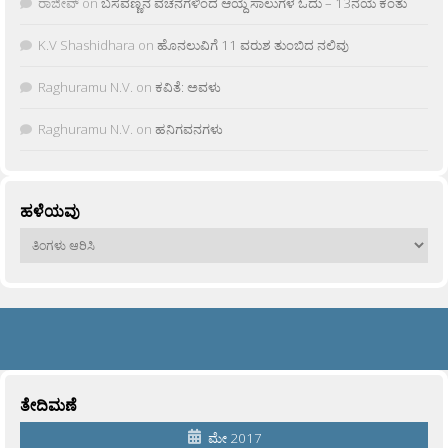
ರಾಜೀವ್
on
ಬಸವಣ್ಣನ ವಚನಗಳಿಂದ ಆಯ್ದ ಸಾಲುಗಳ ಓದು – 13ನೆಯ ಕಂತು
K.V Shashidhara
on
ಹೊನಲುವಿಗೆ 11 ವರುಶ ತುಂಬಿದ ನಲಿವು
Raghuramu N.V.
on
ಕವಿತೆ: ಅವಳು
Raghuramu N.V.
on
ಹನಿಗವನಗಳು
ಹಳೆಯವು
ಹಳೆಯವು
ತೇದಿಮಣೆ
ಮೇ 2017