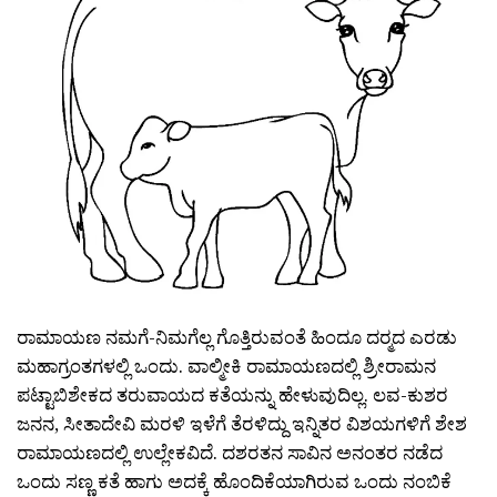
ರಾಮಾಯಣ ನಮಗೆ-ನಿಮಗೆಲ್ಲ ಗೊತ್ತಿರುವಂತೆ ಹಿಂದೂ ದರ‍್ಮದ ಎರಡು
ಮಹಾಗ್ರಂತಗಳಲ್ಲಿ ಒಂದು. ವಾಲ್ಮೀಕಿ ರಾಮಾಯಣದಲ್ಲಿ ಶ್ರೀರಾಮನ
ಪಟ್ಟಾಬಿಶೇಕದ ತರುವಾಯದ ಕತೆಯನ್ನು ಹೇಳುವುದಿಲ್ಲ. ಲವ-ಕುಶರ
ಜನನ, ಸೀತಾದೇವಿ ಮರಳಿ ಇಳೆಗೆ ತೆರಳಿದ್ದು ಇನ್ನಿತರ ವಿಶಯಗಳಿಗೆ ಶೇಶ
ರಾಮಾಯಣದಲ್ಲಿ ಉಲ್ಲೇಕವಿದೆ. ದಶರತನ ಸಾವಿನ ಅನಂತರ ನಡೆದ
ಒಂದು ಸಣ್ಣ ಕತೆ ಹಾಗು ಅದಕ್ಕೆ ಹೊಂದಿಕೆಯಾಗಿರುವ ಒಂದು ನಂಬಿಕೆ