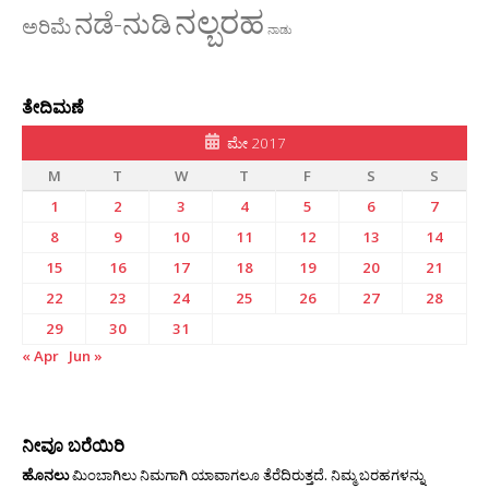
ನಲ್ಬರಹ
ನಡೆ-ನುಡಿ
ಅರಿಮೆ
ನಾಡು
ತೇದಿಮಣೆ
ಮೇ 2017
M
T
W
T
F
S
S
1
2
3
4
5
6
7
8
9
10
11
12
13
14
15
16
17
18
19
20
21
22
23
24
25
26
27
28
29
30
31
« Apr
Jun »
ನೀವೂ ಬರೆಯಿರಿ
ಹೊನಲು
ಮಿಂಬಾಗಿಲು ನಿಮಗಾಗಿ ಯಾವಾಗಲೂ ತೆರೆದಿರುತ್ತದೆ. ನಿಮ್ಮ ಬರಹಗಳನ್ನು