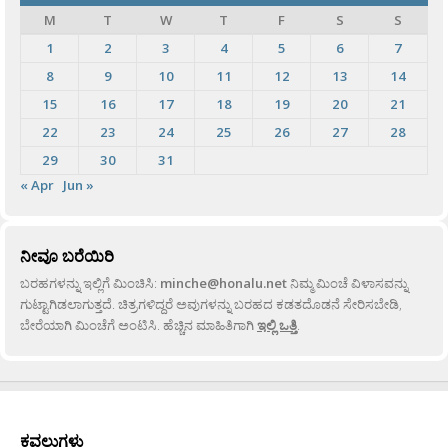
M
T
W
T
F
S
S
1
2
3
4
5
6
7
8
9
10
11
12
13
14
15
16
17
18
19
20
21
22
23
24
25
26
27
28
29
30
31
« Apr
Jun »
ನೀವೂ ಬರೆಯಿರಿ
ಬರಹಗಳನ್ನು ಇಲ್ಲಿಗೆ ಮಿಂಚಿಸಿ:
minche@honalu.net
ನಿಮ್ಮ ಮಿಂಚೆ ವಿಳಾಸವನ್ನು
ಗುಟ್ಟಾಗಿಡಲಾಗುತ್ತದೆ. ಚಿತ್ರಗಳಿದ್ದರೆ ಅವುಗಳನ್ನು ಬರಹದ ಕಡತದೊಡನೆ ಸೇರಿಸಬೇಡಿ,
ಬೇರೆಯಾಗಿ ಮಿಂಚೆಗೆ ಅಂಟಿಸಿ. ಹೆಚ್ಚಿನ ಮಾಹಿತಿಗಾಗಿ
ಇಲ್ಲಿ ಒತ್ತಿ
.
ಕವಲುಗಳು