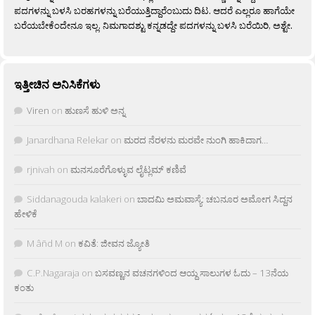
ಪದಗಳನ್ನು ಬಳಸಿ ಬರಹಗಳನ್ನು ಬರೆಯುತ್ತಿದ್ದಾರೆಂಬುದು ದಿಟ. ಆದರೆ ಎಲ್ಲರೂ ಹಾಗೆಯೇ
ಬರೆಯಬೇಕೆಂದೇನೂ ಇಲ್ಲ. ನಿಮಗಾದಶ್ಟು ಕನ್ನಡದ್ದೇ ಪದಗಳನ್ನು ಬಳಸಿ ಬರೆಯಿರಿ, ಅಶ್ಟೇ.
ಇತ್ತೀಚಿನ ಅನಿಸಿಕೆಗಳು
Viren
on
ಹುಣಸೆ ಹುಳಿ ಅನ್ನ
Janardhana Relekar
on
ಮರದ ನೆರಳನು ಮರವೇ ನುಂಗಿ ಹಾಕಿದಾಗ…
rjnivah
on
ಮನಸೂರೆಗೊಳ್ಳುವ ಲೈಟ್ಲಮ್ ಕಣಿವೆ
Siddanagouda kalakeri
on
ಬಾದಮಿ ಅಮವಾಸ್ಯೆ: ಚಬನೂರ ಅಮೋಗ ಸಿದ್ದನ
ಹೇಳಿಕೆ
M âñd M
on
ಕವಿತೆ: ಜೀವನ ಜ್ಯೋತಿ
C.P.Nagaraja
on
ಬಸವಣ್ಣನ ವಚನಗಳಿಂದ ಆಯ್ದ ಸಾಲುಗಳ ಓದು – 13ನೆಯ
ಕಂತು