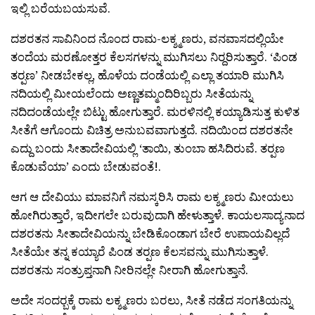
ಇಲ್ಲಿ ಬರೆಯಬಯಸುವೆ.
ದಶರತನ ಸಾವಿನಿಂದ ನೊಂದ ರಾಮ-ಲಕ್ಶ್ಮಣರು, ವನವಾಸದಲ್ಲಿಯೇ
ತಂದೆಯ ಮರಣೋತ್ತರ ಕೆಲಸಗಳನ್ನು ಮುಗಿಸಲು ನಿರ‍್ದರಿಸುತ್ತಾರೆ. ‘ಪಿಂಡ
ತರ‍್ಪಣ’ ನೀಡಬೇಕಲ್ಲ, ಹೊಳೆಯ ದಂಡೆಯಲ್ಲಿ ಎಲ್ಲಾ ತಯಾರಿ ಮುಗಿಸಿ
ನದಿಯಲ್ಲಿ ಮೀಯಲೆಂದು ಅಣ್ಣತಮ್ಮಂದಿರಿಬ್ಬರು ಸೀತೆಯನ್ನು
ನದಿದಂಡೆಯಲ್ಲೇ ಬಿಟ್ಟು ಹೋಗುತ್ತಾರೆ. ಮರಳಿನಲ್ಲಿ ಕಯ್ಯಾಡಿಸುತ್ತ ಕುಳಿತ
ಸೀತೆಗೆ ಆಗೊಂದು ವಿಚಿತ್ರ ಅನುಬವವಾಗುತ್ತದೆ. ನದಿಯಿಂದ ದಶರತನೇ
ಎದ್ದು ಬಂದು ಸೀತಾದೇವಿಯಲ್ಲಿ ‘ತಾಯಿ, ತುಂಬಾ ಹಸಿದಿರುವೆ. ತರ‍್ಪಣ
ಕೊಡುವೆಯಾ’ ಎಂದು ಬೇಡುವಂತೆ!.
ಆಗ ಆ ದೇವಿಯು ಮಾವನಿಗೆ ನಮಸ್ಕರಿಸಿ ರಾಮ ಲಕ್ಶ್ಮಣರು ಮೀಯಲು
ಹೋಗಿರುತ್ತಾರೆ, ಇದೀಗಲೇ ಬರುವುದಾಗಿ ಹೇಳುತ್ತಾಳೆ. ಕಾಯಲಸಾದ್ಯನಾದ
ದಶರತನು ಸೀತಾದೇವಿಯನ್ನು ಬೇಡಿಕೊಂಡಾಗ ಬೇರೆ ಉಪಾಯವಿಲ್ಲದೆ
ಸೀತೆಯೇ ತನ್ನ ಕಯ್ಯಾರೆ ಪಿಂಡ ತರ‍್ಪಣ ಕೆಲಸವನ್ನು ಮುಗಿಸುತ್ತಾಳೆ.
ದಶರತನು ಸಂತ್ರುಪ್ತನಾಗಿ ನೀರಿನಲ್ಲೇ ನೀರಾಗಿ ಹೋಗುತ್ತಾನೆ.
ಅದೇ ಸಂದರ‍್ಬಕ್ಕೆ ರಾಮ ಲಕ್ಶ್ಮಣರು ಬರಲು, ಸೀತೆ ನಡೆದ ಸಂಗತಿಯನ್ನು