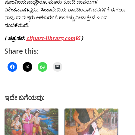
ಪೂಜನೀಯವಾದ್ದರಿರೂ, ಮೂರು ಕೋಟಿ ದೇವರುಗಳ
ನಿಕೇತನವಾಗಿದ್ದರೂ, ಸೀತಾದೇವಿಯ ಶಾಪದಿಂದಾಗಿ ದನಗಳಿಗೆ ಈಗಲೂ
ನಾವು ಮನುಶ್ಯರು ಆಕಳುಗಳಿಗೆ ಕಲಗಚ್ಚು ನೀಡುತ್ತೇವೆ ಎಂಬ
ನಂಬಿಕೆಯಿದೆ.
( ಚಿತ್ರ ಸೆಲೆ:
clipart-library.com
)
Share this:
ಇದೇ ಬಗೆಯವು: