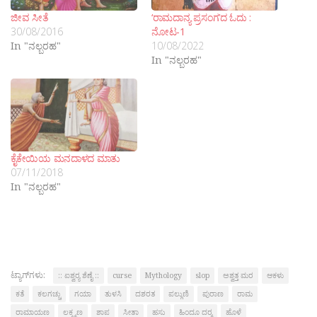
ಜೀವ ಸೀತೆ
‘ರಾಮದಾನ್ಯ ಪ್ರಸಂಗ’ದ ಓದು :
30/08/2016
ನೋಟ-1
In "ನಲ್ಬರಹ"
10/08/2022
In "ನಲ್ಬರಹ"
ಕೈಕೇಯಿಯ ಮನದಾಳದ ಮಾತು
07/11/2018
In "ನಲ್ಬರಹ"
ಟ್ಯಾಗ್‌ಗಳು:
:: ಐಶ್ವರ‍್ಯ ಶೆಣೈ ::
curse
Mythology
slop
ಅಶ್ವತ್ತ ಮರ
ಆಕಳು
ಕತೆ
ಕಲಗಚ್ಚು
ಗಯಾ
ತುಳಸಿ
ದಶರತ
ಪಲ್ಗುಣಿ
ಪುರಾಣ
ರಾಮ
ರಾಮಾಯಣ
ಲಕ್ಶ್ಮಣ
ಶಾಪ
ಸೀತಾ
ಹಸು
ಹಿಂದೂ ದರ‍್ಮ
ಹೊಳೆ