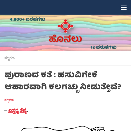
Skip to content
ನಲ್ಬರಹ
ಪುರಾಣದ ಕತೆ : ಹಸುವಿಗೇಕೆ
ಆಹಾರವಾಗಿ ಕಲಗಚ್ಚು ನೀಡುತ್ತೇವೆ?
ನಲ್ಬರಹ
–
ಐಶ್ವರ‍್ಯ ಶೆಣೈ
.