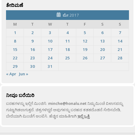
ತೇದಿಮಣೆ
ಮೇ 2017
M
T
W
T
F
S
S
1
2
3
4
5
6
7
8
9
10
11
12
13
14
15
16
17
18
19
20
21
22
23
24
25
26
27
28
29
30
31
« Apr
Jun »
ನೀವೂ ಬರೆಯಿರಿ
ಬರಹಗಳನ್ನು ಇಲ್ಲಿಗೆ ಮಿಂಚಿಸಿ:
minche@honalu.net
ನಿಮ್ಮ ಮಿಂಚೆ ವಿಳಾಸವನ್ನು
ಗುಟ್ಟಾಗಿಡಲಾಗುತ್ತದೆ. ಚಿತ್ರಗಳಿದ್ದರೆ ಅವುಗಳನ್ನು ಬರಹದ ಕಡತದೊಡನೆ ಸೇರಿಸಬೇಡಿ,
ಬೇರೆಯಾಗಿ ಮಿಂಚೆಗೆ ಅಂಟಿಸಿ. ಹೆಚ್ಚಿನ ಮಾಹಿತಿಗಾಗಿ
ಇಲ್ಲಿ ಒತ್ತಿ
.