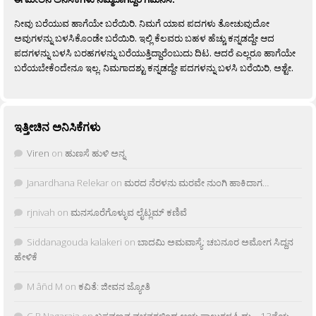
ನೀವು ಬರೆಯುವ ಹಾಗೆಯೇ ಬರೆಯಿರಿ. ನಿಮಗೆ ಯಾವ ಪದಗಳು ತೋಚುವುದೋ
ಅವುಗಳನ್ನು ಬಳಸಿಕೊಂಡೇ ಬರೆಯಿರಿ. ಇಲ್ಲಿ ಕೆಲವರು ಬಹಳ ಹೆಚ್ಚು ಕನ್ನಡದ್ದೇ ಆದ
ಪದಗಳನ್ನು ಬಳಸಿ ಬರಹಗಳನ್ನು ಬರೆಯುತ್ತಿದ್ದಾರೆಂಬುದು ದಿಟ. ಆದರೆ ಎಲ್ಲರೂ ಹಾಗೆಯೇ
ಬರೆಯಬೇಕೆಂದೇನೂ ಇಲ್ಲ. ನಿಮಗಾದಶ್ಟು ಕನ್ನಡದ್ದೇ ಪದಗಳನ್ನು ಬಳಸಿ ಬರೆಯಿರಿ, ಅಶ್ಟೇ.
ಇತ್ತೀಚಿನ ಅನಿಸಿಕೆಗಳು
Viren
on
ಹುಣಸೆ ಹುಳಿ ಅನ್ನ
Janardhana Relekar
on
ಮರದ ನೆರಳನು ಮರವೇ ನುಂಗಿ ಹಾಕಿದಾಗ…
rjnivah
on
ಮನಸೂರೆಗೊಳ್ಳುವ ಲೈಟ್ಲಮ್ ಕಣಿವೆ
Siddanagouda kalakeri
on
ಬಾದಮಿ ಅಮವಾಸ್ಯೆ: ಚಬನೂರ ಅಮೋಗ ಸಿದ್ದನ
ಹೇಳಿಕೆ
M âñd M
on
ಕವಿತೆ: ಜೀವನ ಜ್ಯೋತಿ