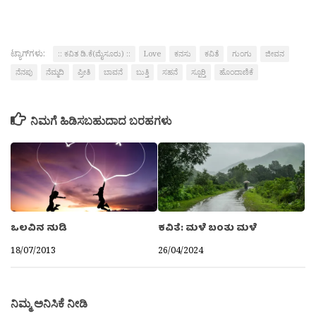
ಟ್ಯಾಗ್‌ಗಳು:
:: ಕವಿತ ಡಿ.ಕೆ(ಮೈಸೂರು) ::
Love
ಕನಸು
ಕವಿತೆ
ಗುಂಗು
ಜೀವನ
ನೆನಪು
ನೆಮ್ಮದಿ
ಪ್ರೀತಿ
ಬಾವನೆ
ಬುತ್ತಿ
ಸಹನೆ
ಸ್ಪೂರ‍್ತಿ
ಹೊಂದಾಣಿಕೆ
ನಿಮಗೆ ಹಿಡಿಸಬಹುದಾದ ಬರಹಗಳು
ಒಲವಿನ ನುಡಿ
ಕವಿತೆ: ಮಳೆ ಬಂತು ಮಳೆ
18/07/2013
26/04/2024
ನಿಮ್ಮ ಅನಿಸಿಕೆ ನೀಡಿ