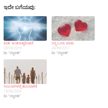
ಇದೇ ಬಗೆಯವು:
ಕವಿತೆ: ಅಂತರಾತ್ಮದೊಡನೆ
ನಿನ್ನ ಒಂದು ಮಾತು
03/03/2019
24/09/2017
In "ನಲ್ಬರಹ"
In "ನಲ್ಬರಹ"
ಸಂಬಂದಗಳಲ್ಲಿ ಹೊಂದಾಣಿಕೆ
13/06/2024
In "ನಲ್ಬರಹ"