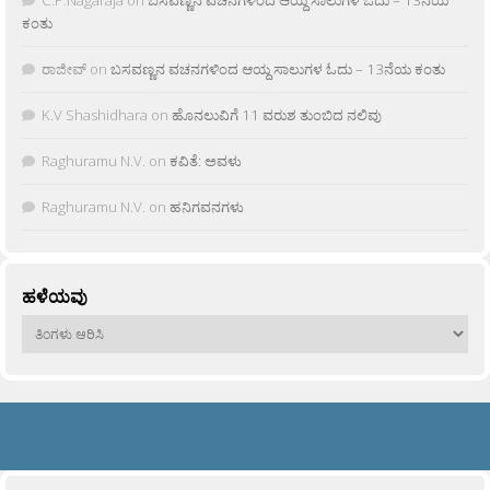
C.P.Nagaraja
on
ಬಸವಣ್ಣನ ವಚನಗಳಿಂದ ಆಯ್ದ ಸಾಲುಗಳ ಓದು – 13ನೆಯ
ಕಂತು
ರಾಜೀವ್
on
ಬಸವಣ್ಣನ ವಚನಗಳಿಂದ ಆಯ್ದ ಸಾಲುಗಳ ಓದು – 13ನೆಯ ಕಂತು
K.V Shashidhara
on
ಹೊನಲುವಿಗೆ 11 ವರುಶ ತುಂಬಿದ ನಲಿವು
Raghuramu N.V.
on
ಕವಿತೆ: ಅವಳು
Raghuramu N.V.
on
ಹನಿಗವನಗಳು
ಹಳೆಯವು
ಹಳೆಯವು