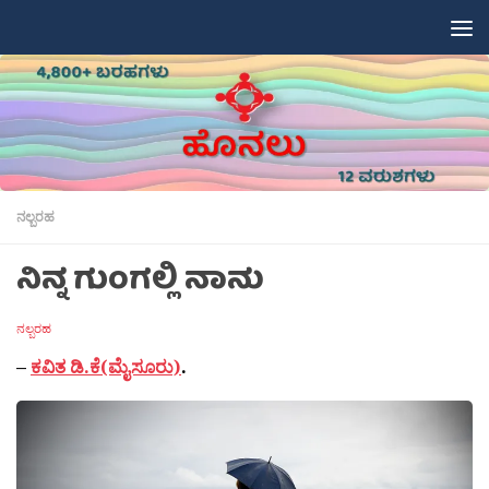
Skip to content
ನಲ್ಬರಹ
ನಿನ್ನ ಗುಂಗಲ್ಲಿ ನಾನು
ನಲ್ಬರಹ
–
ಕವಿತ ಡಿ.ಕೆ(ಮೈಸೂರು)
.