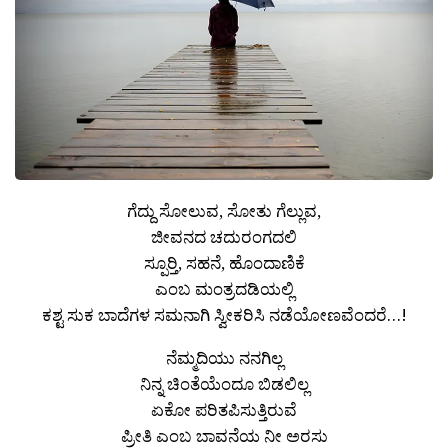
ಗೆದ್ದು ಸೋಲುವ, ಸೋತು ಗೆಲ್ಲುವ,
ಜೀವನದ ಚದುರಂಗದಲಿ
ಸ್ಪೂರ‍್ತಿ, ಸಹನೆ, ಹೊಂದಾಣಿಕೆ
ಎಂಬ ಮಂತ್ರದಡಿಯಲ್ಲಿ
ಕಶ್ಟ ಸುಕ ಬಾದೆಗಳ ಸಮನಾಗಿ ಸ್ವೀಕರಿಸಿ ನಡೆಯೋಣವೆಂದರೆ…!
ನೆಮ್ಮದಿಯು ನನಗಿಲ್ಲ
ನಿನ್ನ ಚಿಂತೆಯೆಂದೂ ಬಿಡಲಿಲ್ಲ
ಏಕೋ ಪರಿತಪಿಸುತ್ತಿರುವೆ
ಪ್ರೀತಿ ಎಂಬ ಬಾವನೆಯ ನೀ ಅರಸು