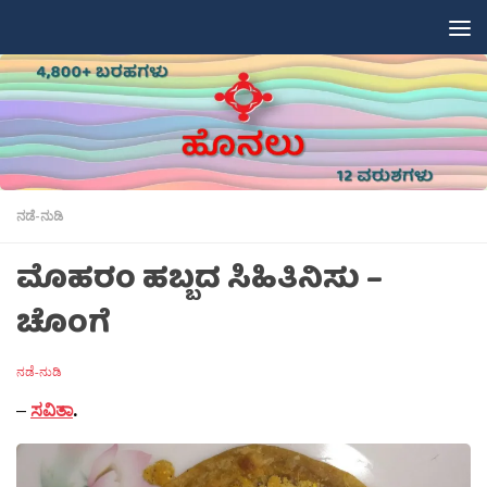
Skip to content
ನಡೆ-ನುಡಿ
ಮೊಹರಂ ಹಬ್ಬದ ಸಿಹಿತಿನಿಸು –
ಚೊಂಗೆ
ನಡೆ-ನುಡಿ
–
ಸವಿತಾ
.