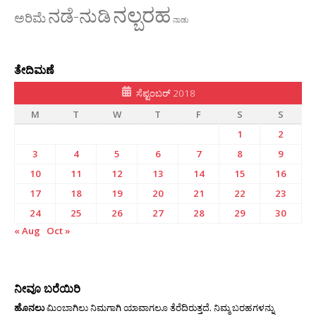
ನಲ್ಬರಹ
ನಡೆ-ನುಡಿ
ಅರಿಮೆ
ನಾಡು
ತೇದಿಮಣೆ
ಸೆಪ್ಟಂಬರ್ 2018
M
T
W
T
F
S
S
1
2
3
4
5
6
7
8
9
10
11
12
13
14
15
16
17
18
19
20
21
22
23
24
25
26
27
28
29
30
« Aug
Oct »
ನೀವೂ ಬರೆಯಿರಿ
ಹೊನಲು
ಮಿಂಬಾಗಿಲು ನಿಮಗಾಗಿ ಯಾವಾಗಲೂ ತೆರೆದಿರುತ್ತದೆ. ನಿಮ್ಮ ಬರಹಗಳನ್ನು