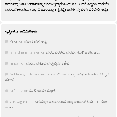
ಪದಗಳನ್ನು ಬಳಸಿ ಬರಹಗಳನ್ನು ಬರೆಯುತ್ತಿದ್ದಾರೆಂಬುದು ದಿಟ. ಆದರೆ ಎಲ್ಲರೂ ಹಾಗೆಯೇ
ಬರೆಯಬೇಕೆಂದೇನೂ ಇಲ್ಲ. ನಿಮಗಾದಶ್ಟು ಕನ್ನಡದ್ದೇ ಪದಗಳನ್ನು ಬಳಸಿ ಬರೆಯಿರಿ, ಅಶ್ಟೇ.
ಇತ್ತೀಚಿನ ಅನಿಸಿಕೆಗಳು
Viren
on
ಹುಣಸೆ ಹುಳಿ ಅನ್ನ
Janardhana Relekar
on
ಮರದ ನೆರಳನು ಮರವೇ ನುಂಗಿ ಹಾಕಿದಾಗ…
rjnivah
on
ಮನಸೂರೆಗೊಳ್ಳುವ ಲೈಟ್ಲಮ್ ಕಣಿವೆ
Siddanagouda kalakeri
on
ಬಾದಮಿ ಅಮವಾಸ್ಯೆ: ಚಬನೂರ ಅಮೋಗ ಸಿದ್ದನ
ಹೇಳಿಕೆ
M âñd M
on
ಕವಿತೆ: ಜೀವನ ಜ್ಯೋತಿ
C.P.Nagaraja
on
ಬಸವಣ್ಣನ ವಚನಗಳಿಂದ ಆಯ್ದ ಸಾಲುಗಳ ಓದು – 13ನೆಯ
ಕಂತು