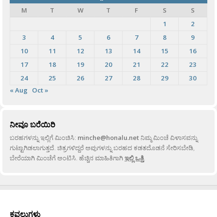
M
T
W
T
F
S
S
1
2
3
4
5
6
7
8
9
10
11
12
13
14
15
16
17
18
19
20
21
22
23
24
25
26
27
28
29
30
« Aug
Oct »
ನೀವೂ ಬರೆಯಿರಿ
ಬರಹಗಳನ್ನು ಇಲ್ಲಿಗೆ ಮಿಂಚಿಸಿ:
minche@honalu.net
ನಿಮ್ಮ ಮಿಂಚೆ ವಿಳಾಸವನ್ನು
ಗುಟ್ಟಾಗಿಡಲಾಗುತ್ತದೆ. ಚಿತ್ರಗಳಿದ್ದರೆ ಅವುಗಳನ್ನು ಬರಹದ ಕಡತದೊಡನೆ ಸೇರಿಸಬೇಡಿ,
ಬೇರೆಯಾಗಿ ಮಿಂಚೆಗೆ ಅಂಟಿಸಿ. ಹೆಚ್ಚಿನ ಮಾಹಿತಿಗಾಗಿ
ಇಲ್ಲಿ ಒತ್ತಿ
.
ಕವಲುಗಳು