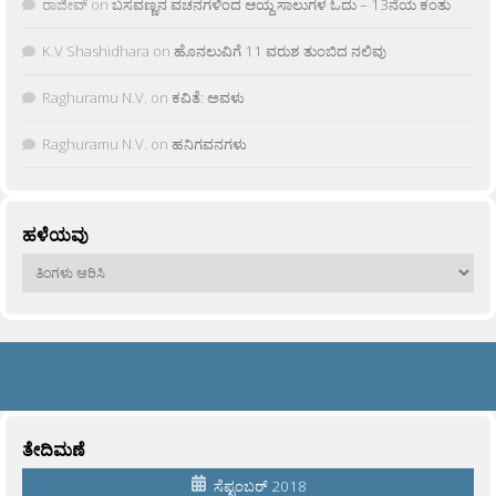
ರಾಜೀವ್
on
ಬಸವಣ್ಣನ ವಚನಗಳಿಂದ ಆಯ್ದ ಸಾಲುಗಳ ಓದು – 13ನೆಯ ಕಂತು
K.V Shashidhara
on
ಹೊನಲುವಿಗೆ 11 ವರುಶ ತುಂಬಿದ ನಲಿವು
Raghuramu N.V.
on
ಕವಿತೆ: ಅವಳು
Raghuramu N.V.
on
ಹನಿಗವನಗಳು
ಹಳೆಯವು
ಹಳೆಯವು
ತೇದಿಮಣೆ
ಸೆಪ್ಟಂಬರ್ 2018