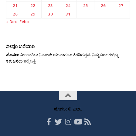
21
22
23
24
25
26
27
28
29
30
31
« Dec
Feb »
ನೀವೂ ಬರೆಯಿರಿ
ಹೊನಲು
ಮಿಂಬಾಗಿಲು ನಿಮಗಾಗಿ ಯಾವಾಗಲೂ ತೆರೆದಿರುತ್ತದೆ. ನಿಮ್ಮ ಬರಹಗಳನ್ನು
ಕಳುಹಿಸಲು
ಇಲ್ಲಿ ಒತ್ತಿ
.
ಹೊನಲು © 2026.