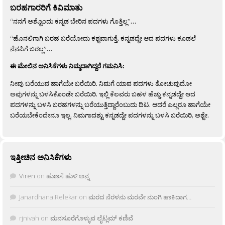
ಬರಹಗಾರರಿಗೆ ಕಿವಿಮಾತು
“ನನಗೆ ಅಶ್ಟೊಂದು ಕನ್ನಡ ಬೇರಿನ ಪದಗಳು ಗೊತ್ತಿಲ್ಲ”…
“ಹೊನಲಿಗಾಗಿ ಬರಹ ಬರೆಯೋದು ಕಶ್ಟವಾಗುತ್ತೆ. ಕನ್ನಡದ್ದೇ ಆದ ಪದಗಳು ಕೂಡಲೆ
ನೆನಪಿಗೆ ಬರಲ್ಲ”…
ಈ ಮೇಲಿನ ಅನಿಸಿಕೆಗಳು ನಿಮ್ಮದಾಗಿದ್ದರೆ ಗಮನಿಸಿ:
ನೀವು ಬರೆಯುವ ಹಾಗೆಯೇ ಬರೆಯಿರಿ. ನಿಮಗೆ ಯಾವ ಪದಗಳು ತೋಚುವುದೋ
ಅವುಗಳನ್ನು ಬಳಸಿಕೊಂಡೇ ಬರೆಯಿರಿ. ಇಲ್ಲಿ ಕೆಲವರು ಬಹಳ ಹೆಚ್ಚು ಕನ್ನಡದ್ದೇ ಆದ
ಪದಗಳನ್ನು ಬಳಸಿ ಬರಹಗಳನ್ನು ಬರೆಯುತ್ತಿದ್ದಾರೆಂಬುದು ದಿಟ. ಆದರೆ ಎಲ್ಲರೂ ಹಾಗೆಯೇ
ಬರೆಯಬೇಕೆಂದೇನೂ ಇಲ್ಲ. ನಿಮಗಾದಶ್ಟು ಕನ್ನಡದ್ದೇ ಪದಗಳನ್ನು ಬಳಸಿ ಬರೆಯಿರಿ, ಅಶ್ಟೇ.
ಇತ್ತೀಚಿನ ಅನಿಸಿಕೆಗಳು
Viren
on
ಹುಣಸೆ ಹುಳಿ ಅನ್ನ
Janardhana Relekar
on
ಮರದ ನೆರಳನು ಮರವೇ ನುಂಗಿ ಹಾಕಿದಾಗ…
rjnivah
on
ಮನಸೂರೆಗೊಳ್ಳುವ ಲೈಟ್ಲಮ್ ಕಣಿವೆ