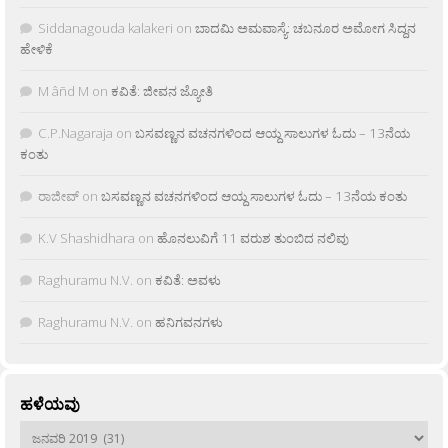
Siddanagouda kalakeri
on
ಬಾದಮಿ ಅಮವಾಸ್ಯೆ: ಚಬನೂರ ಅಮೋಗ ಸಿದ್ದನ
ಹೇಳಿಕೆ
M âñd M
on
ಕವಿತೆ: ಜೀವನ ಜ್ಯೋತಿ
C.P.Nagaraja
on
ಬಸವಣ್ಣನ ವಚನಗಳಿಂದ ಆಯ್ದ ಸಾಲುಗಳ ಓದು – 13ನೆಯ
ಕಂತು
ರಾಜೀವ್
on
ಬಸವಣ್ಣನ ವಚನಗಳಿಂದ ಆಯ್ದ ಸಾಲುಗಳ ಓದು – 13ನೆಯ ಕಂತು
K.V Shashidhara
on
ಹೊನಲುವಿಗೆ 11 ವರುಶ ತುಂಬಿದ ನಲಿವು
Raghuramu N.V.
on
ಕವಿತೆ: ಅವಳು
Raghuramu N.V.
on
ಹನಿಗವನಗಳು
ಹಳೆಯವು
ಹಳೆಯವು