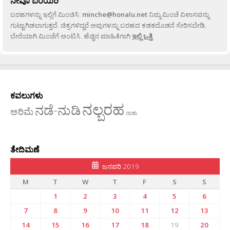
ನೀವೂ ಬರೆಯಿರಿ
ಬರಹಗಳನ್ನು ಇಲ್ಲಿಗೆ ಮಿಂಚಿಸಿ:
minche@honalu.net
ನಿಮ್ಮ ಮಿಂಚೆ ವಿಳಾಸವನ್ನು
ಗುಟ್ಟಾಗಿಡಲಾಗುತ್ತದೆ. ಚಿತ್ರಗಳಿದ್ದರೆ ಅವುಗಳನ್ನು ಬರಹದ ಕಡತದೊಡನೆ ಸೇರಿಸಬೇಡಿ,
ಬೇರೆಯಾಗಿ ಮಿಂಚೆಗೆ ಅಂಟಿಸಿ. ಹೆಚ್ಚಿನ ಮಾಹಿತಿಗಾಗಿ
ಇಲ್ಲಿ ಒತ್ತಿ
.
ಕವಲುಗಳು
ನಲ್ಬರಹ
ನಡೆ-ನುಡಿ
ಅರಿಮೆ
ನಾಡು
ತೇದಿಮಣೆ
ಜನವರಿ 2019
M
T
W
T
F
S
S
1
2
3
4
5
6
7
8
9
10
11
12
13
14
15
16
17
18
19
20