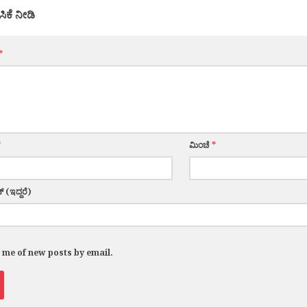
ಸಿಕೆ ನೀಡಿ
*
*
ಮಿಂಚೆ
*
್ (ಇದ್ದರೆ)
y me of new posts by email.