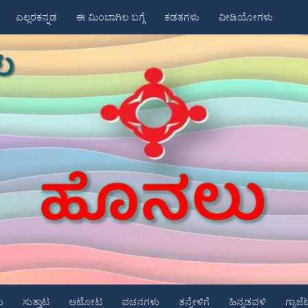
ಎಲ್ಲರಕನ್ನಡ
ಈ ಮಿಂಬಾಗಿಲ ಬಗ್ಗೆ
ಕಡತಗಳು
ವೀಡಿಯೋಗಳು
ು
ಸುತ್ತಾಟ
ಆಟೋಟ
ವಚನಗಳು
ತನ್ನೇಳಿಗೆ
ಹಿನ್ನಡವಳಿ
ಗ್ಯಾಜೆ