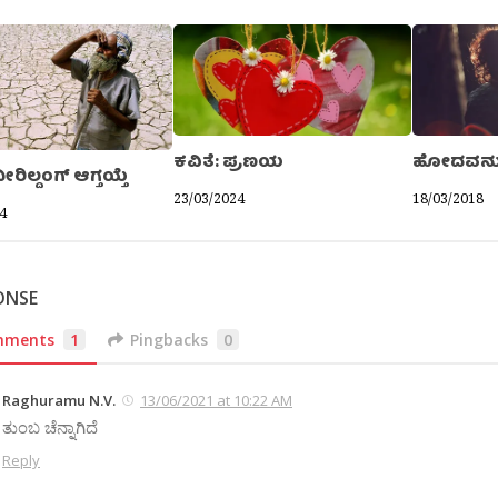
ಕವಿತೆ: ಪ್ರಣಯ
ಹೋದವನ
ನೀರಿಲ್ದಂಗ್ ಆಗ್ತಯ್ತೆ
23/03/2024
18/03/2018
4
ONSE
mments
1
Pingbacks
0
Raghuramu N.V.
13/06/2021 at 10:22 AM
ತುಂಬ ಚೆನ್ನಾಗಿದೆ
Reply