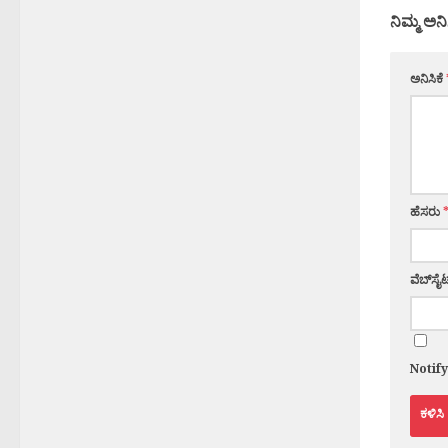
ನಿಮ್ಮ ಅನಿ
ಅನಿಸಿಕೆ
ಹೆಸರು
ವೆಬ್‌ಸೈಟ
Notif