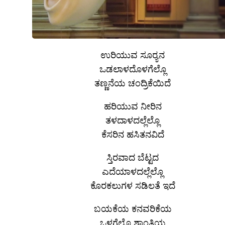
ಉರಿಯುವ ಸೂರ‍್ಯನ
ಒಡಲಾಳದೊಳಗೆಲ್ಲೊ
ತಣ್ಣನೆಯ ಚಂದ್ರಿಕೆಯಿದೆ
ಹರಿಯುವ ನೀರಿನ
ತಳದಾಳದಲ್ಲೆಲ್ಲೊ
ಕೆಸರಿನ ಹಸಿತನವಿದೆ
ಸ್ತಿರವಾದ ಬೆಟ್ಟದ
ಎದೆಯಾಳದಲ್ಲೆಲ್ಲೊ
ಕೊರಕಲುಗಳ ಸಡಿಲತೆ ಇದೆ
ಬಯಕೆಯ ಕನವರಿಕೆಯ
ಒಳಗೆಲ್ಲೊ ಶಾಂತಿಯ