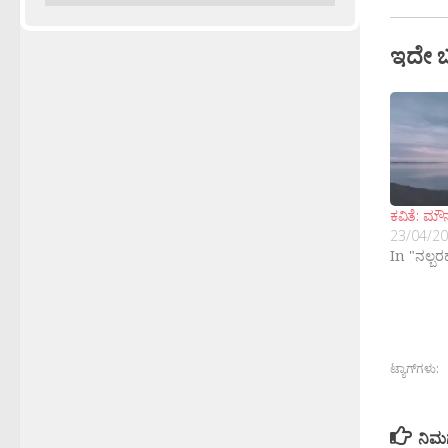
ಇದೇ 
ಕವಿತೆ: ಮೌ
23/04/2
In "ನಲ್ಬ
ಟ್ಯಾಗ್‌ಗಳು:
ನಿಮ