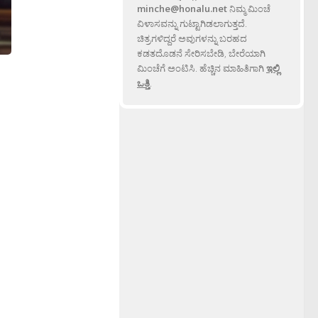
minche@honalu.net
ನಿಮ್ಮ ಮಿಂಚೆ
ವಿಳಾಸವನ್ನು ಗುಟ್ಟಾಗಿಡಲಾಗುತ್ತದೆ.
ಚಿತ್ರಗಳಿದ್ದರೆ ಅವುಗಳನ್ನು ಬರಹದ
ಕಡತದೊಡನೆ ಸೇರಿಸಬೇಡಿ, ಬೇರೆಯಾಗಿ
ಮಿಂಚೆಗೆ ಅಂಟಿಸಿ. ಹೆಚ್ಚಿನ ಮಾಹಿತಿಗಾಗಿ
ಇಲ್ಲಿ
ಒತ್ತಿ
.