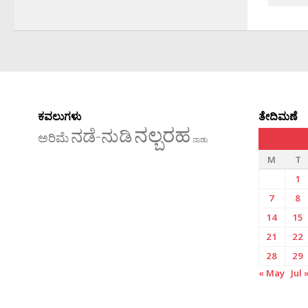
ಕವಲುಗಳು
ತೇದಿಮಣೆ
ನಲ್ಬರಹ
ನಡೆ-ನುಡಿ
ಅರಿಮೆ
ನಾಡು
M
T
1
7
8
14
15
21
22
28
29
« May
Jul 