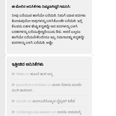
ಈ ಮೇಲಿನ ಅನಿಸಿಕೆಗಳು ನಿಮ್ಮದಾಗಿದ್ದರೆ ಗಮನಿಸಿ:
ನೀವು ಬರೆಯುವ ಹಾಗೆಯೇ ಬರೆಯಿರಿ. ನಿಮಗೆ ಯಾವ ಪದಗಳು
ತೋಚುವುದೋ ಅವುಗಳನ್ನು ಬಳಸಿಕೊಂಡೇ ಬರೆಯಿರಿ. ಇಲ್ಲಿ
ಕೆಲವರು ಬಹಳ ಹೆಚ್ಚು ಕನ್ನಡದ್ದೇ ಆದ ಪದಗಳನ್ನು ಬಳಸಿ
ಬರಹಗಳನ್ನು ಬರೆಯುತ್ತಿದ್ದಾರೆಂಬುದು ದಿಟ. ಆದರೆ ಎಲ್ಲರೂ
ಹಾಗೆಯೇ ಬರೆಯಬೇಕೆಂದೇನೂ ಇಲ್ಲ. ನಿಮಗಾದಶ್ಟು ಕನ್ನಡದ್ದೇ
ಪದಗಳನ್ನು ಬಳಸಿ ಬರೆಯಿರಿ, ಅಶ್ಟೇ.
ಇತ್ತೀಚಿನ ಅನಿಸಿಕೆಗಳು
Viren
on
ಹುಣಸೆ ಹುಳಿ ಅನ್ನ
Janardhana Relekar
on
ಮರದ ನೆರಳನು ಮರವೇ
ನುಂಗಿ ಹಾಕಿದಾಗ…
rjnivah
on
ಮನಸೂರೆಗೊಳ್ಳುವ ಲೈಟ್ಲಮ್ ಕಣಿವೆ
Siddanagouda kalakeri
on
ಬಾದಮಿ ಅಮವಾಸ್ಯೆ: