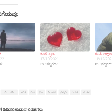
ಬಗೆಯವು:
ನ
ಕವಿತೆ: ಪ್ರೀತಿ
ಕವಿತೆ: ಆವು
022
17/10/2021
18/12/202
ರಹ"
In "ನಲ್ಬರಹ"
In "ನಲ್ಬರಹ
:: ವಿನು ರವಿ ::
ಕವಿತೆ
ದಿಟ
ನಿಜ
ನಿರಾಳತೆ
ನೆಮ್ಮದಿ
ಬಯಕೆ
ಸಂತಸ
ಗೆ ಹಿಡಿಸಬಹುದಾದ ಬರಹಗಳು