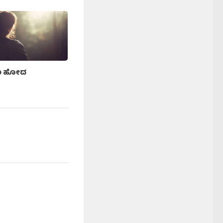
ು ಹೋದ