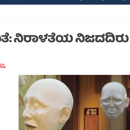
ಿತೆ: ನಿರಾಳತೆಯ ನಿಜದದಿರು
ರವಿ
.