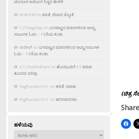
ಚಬನೂರ ಅಮೋಗ ಸಿದ್ದನ ಹೇಳಿಕೆ
M âñd M
on
ಕವಿತೆ: ಜೀವನ ಜ್ಯೋತಿ
C.P.Nagaraja
on
ಬಸವಣ್ಣನ ವಚನಗಳಿಂದ ಆಯ್ದ
ಸಾಲುಗಳ ಓದು – 13ನೆಯ ಕಂತು
ರಾಜೀವ್
on
ಬಸವಣ್ಣನ ವಚನಗಳಿಂದ ಆಯ್ದ ಸಾಲುಗಳ
ಓದು – 13ನೆಯ ಕಂತು
K.V Shashidhara
on
ಹೊನಲುವಿಗೆ 11 ವರುಶ
ತುಂಬಿದ ನಲಿವು
Raghuramu N.V.
on
ಕವಿತೆ: ಅವಳು
(ಚಿತ್ರ ಸೆ
Raghuramu N.V.
on
ಹನಿಗವನಗಳು
Share
ಹಳೆಯವು
ಹಳೆಯವು