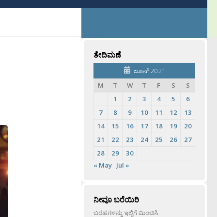
ತೇದಿಮಣೆ
ಜೂನ್ 2021
M
T
W
T
F
S
S
1
2
3
4
5
6
7
8
9
10
11
12
13
14
15
16
17
18
19
20
21
22
23
24
25
26
27
28
29
30
« May
Jul »
ನೀವೂ ಬರೆಯಿರಿ
ಬರಹಗಳನ್ನು ಇಲ್ಲಿಗೆ ಮಿಂಚಿಸಿ: