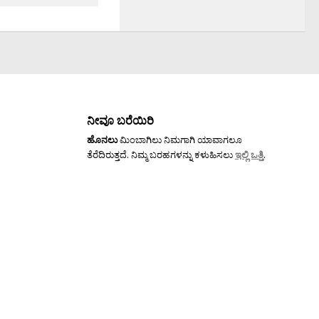
ನೀವೂ ಬರೆಯಿರಿ
ಹೊನಲು
ಮಿಂಬಾಗಿಲು ನಿಮಗಾಗಿ ಯಾವಾಗಲೂ
ತೆರೆದಿರುತ್ತದೆ. ನಿಮ್ಮ ಬರಹಗಳನ್ನು ಕಳುಹಿಸಲು
ಇಲ್ಲಿ ಒತ್ತಿ
.