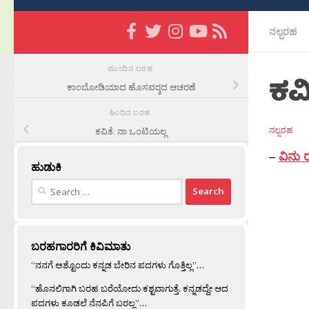
ನಲ್ಬರಹ
ಮುಂದಿನ ಬರಹ
ಕವ
ಕಾಂಬೋಡಿಯಾದ ಹೊಸವರ‍್ಶದ ಆಚರಣೆ
ಹಿಂದಿನ ಬರಹ
ನಲ್ಬರಹ
ಕವಿತೆ: ನಾ ಒಂಟಿಯಲ್ಲ
–
ವಿನು 
ಹುಡುಕಿ
Search
for:
ಬರಹಗಾರರಿಗೆ ಕಿವಿಮಾತು
“ನನಗೆ ಅಶ್ಟೊಂದು ಕನ್ನಡ ಬೇರಿನ ಪದಗಳು ಗೊತ್ತಿಲ್ಲ”…
“ಹೊನಲಿಗಾಗಿ ಬರಹ ಬರೆಯೋದು ಕಶ್ಟವಾಗುತ್ತೆ. ಕನ್ನಡದ್ದೇ ಆದ
ಪದಗಳು ಕೂಡಲೆ ನೆನಪಿಗೆ ಬರಲ್ಲ”…