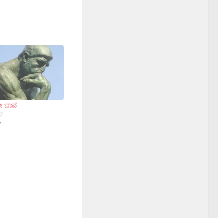
ದೀ ಬಾವ
2
"