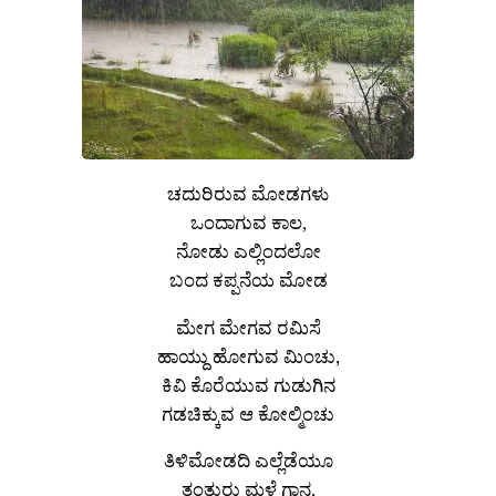
ಚದುರಿರುವ ಮೋಡಗಳು
ಒಂದಾಗುವ ಕಾಲ,
ನೋಡು ಎಲ್ಲಿಂದಲೋ
ಬಂದ ಕಪ್ಪನೆಯ ಮೋಡ
ಮೇಗ ಮೇಗವ ರಮಿಸೆ
ಹಾಯ್ದು ಹೋಗುವ ಮಿಂಚು,
ಕಿವಿ ಕೊರೆಯುವ ಗುಡುಗಿನ
ಗಡಚಿಕ್ಕುವ ಆ ಕೋಲ್ಮಿಂಚು
ತಿಳಿಮೋಡದಿ ಎಲ್ಲೆಡೆಯೂ
ತಂತುರು ಮಳೆ ಗಾನ,