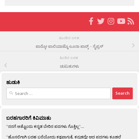
ಮುಂದಿನ ಬರಹ
ಪಾರ‍್ಕೋ ಪಾಲಿಯಾಟ್ನೊ ಲೂನಾ ಪಾರ‍್ಕ್ – ಸೈಪ್ರಸ್
ಹಿಂದಿನ ಬರಹ
ಚುಟುಕುಗಳು
ಹುಡುಕಿ
Search
for:
ಬರಹಗಾರರಿಗೆ ಕಿವಿಮಾತು
“ನನಗೆ ಅಶ್ಟೊಂದು ಕನ್ನಡ ಬೇರಿನ ಪದಗಳು ಗೊತ್ತಿಲ್ಲ”…
“ಹೊನಲಿಗಾಗಿ ಬರಹ ಬರೆಯೋದು ಕಶ್ಟವಾಗುತ್ತೆ. ಕನ್ನಡದ್ದೇ ಆದ ಪದಗಳು ಕೂಡಲೆ