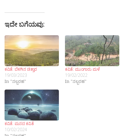
ಇದೇ ಬಗೆಯವು:
ಕವಿತೆ: ಬೆಳಗಿನ ಚಿತ್ತಾರ
ಕವಿತೆ: ಮುಂಗಾರು ಮಳೆ
19/03/2023
19/02/2022
In "ನಲ್ಬರಹ"
In "ನಲ್ಬರಹ"
ಕವಿತೆ: ಮನದ ಕವಿತೆ
10/02/2024
In "ನಲ್ಬರಹ"