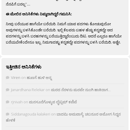
ನೆನಪಿಗೆ ಬರಲ್ಲ”…
ಈ ಮೇಲಿನ ಅನಿಸಿಕೆಗಳು ನಿಮ್ಮದಾಗಿದ್ದರೆ ಗಮನಿಸಿ:
ನೀವು ಬರೆಯುವ ಹಾಗೆಯೇ ಬರೆಯಿರಿ. ನಿಮಗೆ ಯಾವ ಪದಗಳು ತೋಚುವುದೋ
ಅವುಗಳನ್ನು ಬಳಸಿಕೊಂಡೇ ಬರೆಯಿರಿ. ಇಲ್ಲಿ ಕೆಲವರು ಬಹಳ ಹೆಚ್ಚು ಕನ್ನಡದ್ದೇ ಆದ
ಪದಗಳನ್ನು ಬಳಸಿ ಬರಹಗಳನ್ನು ಬರೆಯುತ್ತಿದ್ದಾರೆಂಬುದು ದಿಟ. ಆದರೆ ಎಲ್ಲರೂ ಹಾಗೆಯೇ
ಬರೆಯಬೇಕೆಂದೇನೂ ಇಲ್ಲ. ನಿಮಗಾದಶ್ಟು ಕನ್ನಡದ್ದೇ ಪದಗಳನ್ನು ಬಳಸಿ ಬರೆಯಿರಿ, ಅಶ್ಟೇ.
ಇತ್ತೀಚಿನ ಅನಿಸಿಕೆಗಳು
Viren
on
ಹುಣಸೆ ಹುಳಿ ಅನ್ನ
Janardhana Relekar
on
ಮರದ ನೆರಳನು ಮರವೇ ನುಂಗಿ ಹಾಕಿದಾಗ…
rjnivah
on
ಮನಸೂರೆಗೊಳ್ಳುವ ಲೈಟ್ಲಮ್ ಕಣಿವೆ
Siddanagouda kalakeri
on
ಬಾದಮಿ ಅಮವಾಸ್ಯೆ: ಚಬನೂರ ಅಮೋಗ ಸಿದ್ದನ
ಹೇಳಿಕೆ