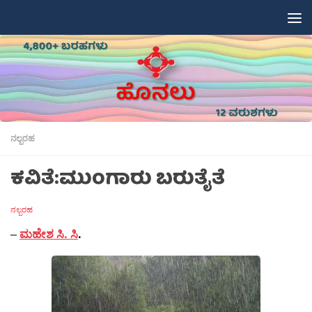
Skip to content
ನಲ್ಬರಹ
ಕವಿತೆ:ಮುಂಗಾರು ಬರುತೈತೆ
ನಲ್ಬರಹ
–
ಮಹೇಶ ಸಿ. ಸಿ
.