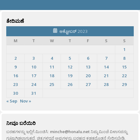
ತೇದಿಮಣೆ
ಅಕ್ಟೋಬರ್ 2023
M
T
W
T
F
S
S
1
2
3
4
5
6
7
8
9
10
11
12
13
14
15
16
17
18
19
20
21
22
23
24
25
26
27
28
29
30
31
« Sep
Nov »
ನೀವೂ ಬರೆಯಿರಿ
ಬರಹಗಳನ್ನು ಇಲ್ಲಿಗೆ ಮಿಂಚಿಸಿ:
minche@honalu.net
ನಿಮ್ಮ ಮಿಂಚೆ ವಿಳಾಸವನ್ನು
ಗುಟ್ಟಾಗಿಡಲಾಗುತ್ತದೆ. ಚಿತ್ರಗಳಿದ್ದರೆ ಅವುಗಳನ್ನು ಬರಹದ ಕಡತದೊಡನೆ ಸೇರಿಸಬೇಡಿ,