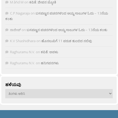
M âñd M
on
ಕವಿತೆ: ಜೀವನ ಜ್ಯೋತಿ
C.P.Nagaraja
on
ಬಸವಣ್ಣನ ವಚನಗಳಿಂದ ಆಯ್ದ ಸಾಲುಗಳ ಓದು – 13ನೆಯ
ಕಂತು
ರಾಜೀವ್
on
ಬಸವಣ್ಣನ ವಚನಗಳಿಂದ ಆಯ್ದ ಸಾಲುಗಳ ಓದು – 13ನೆಯ ಕಂತು
K.V Shashidhara
on
ಹೊನಲುವಿಗೆ 11 ವರುಶ ತುಂಬಿದ ನಲಿವು
Raghuramu N.V.
on
ಕವಿತೆ: ಅವಳು
Raghuramu N.V.
on
ಹನಿಗವನಗಳು
ಹಳೆಯವು
ಹಳೆಯವು