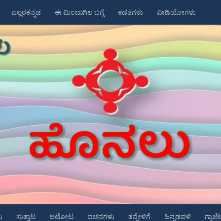
ಎಲ್ಲರಕನ್ನಡ
ಈ ಮಿಂಬಾಗಿಲ ಬಗ್ಗೆ
ಕಡತಗಳು
ವೀಡಿಯೋಗಳು
ು
ಸುತ್ತಾಟ
ಆಟೋಟ
ವಚನಗಳು
ತನ್ನೇಳಿಗೆ
ಹಿನ್ನಡವಳಿ
ಗ್ಯಾಜೆ