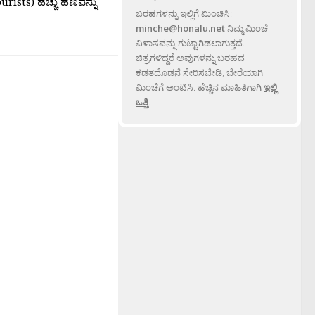
ourists) ಹೆಚ್ಚು ಹಣವನ್ನು
ಬರಹಗಳನ್ನು ಇಲ್ಲಿಗೆ ಮಿಂಚಿಸಿ:
minche@honalu.net
ನಿಮ್ಮ ಮಿಂಚೆ
ವಿಳಾಸವನ್ನು ಗುಟ್ಟಾಗಿಡಲಾಗುತ್ತದೆ.
ಚಿತ್ರಗಳಿದ್ದರೆ ಅವುಗಳನ್ನು ಬರಹದ
ಕಡತದೊಡನೆ ಸೇರಿಸಬೇಡಿ, ಬೇರೆಯಾಗಿ
ಮಿಂಚೆಗೆ ಅಂಟಿಸಿ. ಹೆಚ್ಚಿನ ಮಾಹಿತಿಗಾಗಿ
ಇಲ್ಲಿ
ಒತ್ತಿ
.