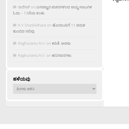
ರಾಜೀವ್
on
ಬಸವಣ್ಣನ ವಚನಗಳಿಂದ ಆಯ್ದ ಸಾಲುಗಳ
ಓದು – 13ನೆಯ ಕಂತು
K.V Shashidhara
on
ಹೊನಲುವಿಗೆ 11 ವರುಶ
ತುಂಬಿದ ನಲಿವು
Raghuramu N.V.
on
ಕವಿತೆ: ಅವಳು
Raghuramu N.V.
on
ಹನಿಗವನಗಳು
ಹಳೆಯವು
ಹಳೆಯವು