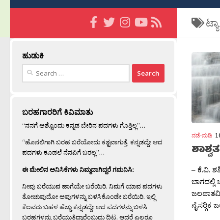
ಟ್ಯ
ಹುಡುಕಿ
Search
for:
ಬರಹಗಾರರಿಗೆ ಕಿವಿಮಾತು
“ನನಗೆ ಅಶ್ಟೊಂದು ಕನ್ನಡ ಬೇರಿನ ಪದಗಳು ಗೊತ್ತಿಲ್ಲ”…
ನಡೆ-ನುಡಿ
1
“ಹೊನಲಿಗಾಗಿ ಬರಹ ಬರೆಯೋದು ಕಶ್ಟವಾಗುತ್ತೆ. ಕನ್ನಡದ್ದೇ ಆದ
ಶಾಶ್
ಪದಗಳು ಕೂಡಲೆ ನೆನಪಿಗೆ ಬರಲ್ಲ”…
– ಕೆ.ವಿ. 
ಈ ಮೇಲಿನ ಅನಿಸಿಕೆಗಳು ನಿಮ್ಮದಾಗಿದ್ದರೆ ಗಮನಿಸಿ:
ಬಾಗದಲ್ಲಿ ಚ
ನೀವು ಬರೆಯುವ ಹಾಗೆಯೇ ಬರೆಯಿರಿ. ನಿಮಗೆ ಯಾವ ಪದಗಳು
ಜಲಪಾತವಿ
ತೋಚುವುದೋ ಅವುಗಳನ್ನು ಬಳಸಿಕೊಂಡೇ ಬರೆಯಿರಿ. ಇಲ್ಲಿ
ನೈಸರ‍್ಗಿಕ ಜ
ಕೆಲವರು ಬಹಳ ಹೆಚ್ಚು ಕನ್ನಡದ್ದೇ ಆದ ಪದಗಳನ್ನು ಬಳಸಿ
ಬರಹಗಳನ್ನು ಬರೆಯುತ್ತಿದ್ದಾರೆಂಬುದು ದಿಟ. ಆದರೆ ಎಲ್ಲರೂ