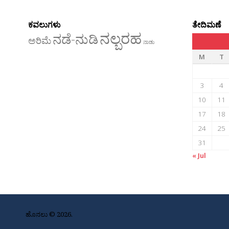
ಕವಲುಗಳು
ತೇದಿಮಣೆ
ನಲ್ಬರಹ
ನಡೆ-ನುಡಿ
ಅರಿಮೆ
ನಾಡು
M
T
3
4
10
11
17
18
24
25
31
« Jul
ಹೊನಲು © 2026.