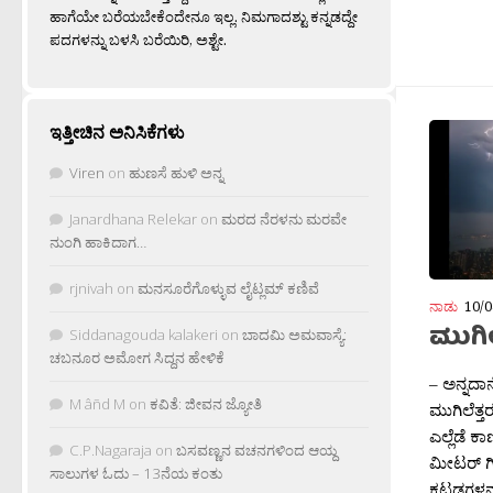
ಹಾಗೆಯೇ ಬರೆಯಬೇಕೆಂದೇನೂ ಇಲ್ಲ. ನಿಮಗಾದಶ್ಟು ಕನ್ನಡದ್ದೇ
ಪದಗಳನ್ನು ಬಳಸಿ ಬರೆಯಿರಿ, ಅಶ್ಟೇ.
ಇತ್ತೀಚಿನ ಅನಿಸಿಕೆಗಳು
Viren
on
ಹುಣಸೆ ಹುಳಿ ಅನ್ನ
Janardhana Relekar
on
ಮರದ ನೆರಳನು ಮರವೇ
ನುಂಗಿ ಹಾಕಿದಾಗ…
rjnivah
on
ಮನಸೂರೆಗೊಳ್ಳುವ ಲೈಟ್ಲಮ್ ಕಣಿವೆ
ನಾಡು
10/0
ಮುಗಿಲ
Siddanagouda kalakeri
on
ಬಾದಮಿ ಅಮವಾಸ್ಯೆ:
ಚಬನೂರ ಅಮೋಗ ಸಿದ್ದನ ಹೇಳಿಕೆ
– ಅನ್ನದಾನ
M âñd M
on
ಕವಿತೆ: ಜೀವನ ಜ್ಯೋತಿ
ಮುಗಿಲೆತ್ತ
ಎಲ್ಲೆಡೆ ಕ
C.P.Nagaraja
on
ಬಸವಣ್ಣನ ವಚನಗಳಿಂದ ಆಯ್ದ
ಮೀಟರ್ ಗಿ
ಸಾಲುಗಳ ಓದು – 13ನೆಯ ಕಂತು
ಕಟ್ಟಡಗಳನ್