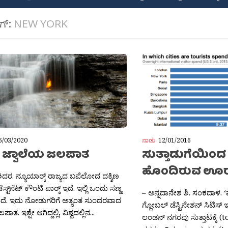
ಾಗ್:
NEW YORK
6/03/2020
ನಾಡು
12/01/2016
ವತ ಜ್ವಾಲೆಯ ಜಲಪಾತ
ಸುತ್ತಾಡುಗೆಯಿಂದ ಹ
ಹೊಂದಿರುವ ಊರ
ಶಶಿದರ. ನ್ಯೂಯಾರ‍್ಕ್ ರಾಜ್ಯದ ಬಪೆಲೋದ ದಕ್ಶಿಣ
ೆಸ್ಟ್‌ನೆಟ್ ಕೌಂಟಿ ಪಾರ‍್ಕ್ ಇದೆ. ಇಲ್ಲಿ ಒಂದು ಸಣ್ಣ
– ಅನ್ನದಾನೇಶ ಶಿ. ಸಂಕದಾಳ. ‘ಮಾ
ದೆ. ಇದು ನೋಡುಗರಿಗೆ ಅತ್ಯಂತ ಸುಂದರವಾದ
ಗ್ಲೋಬಲ್ ಡೆಸ್ಟಿನೇಶನ್ ಸಿಟಿಸ್ 
ಲಪಾತ. ಇಶ್ಟೇ ಆಗಿದ್ದಲ್ಲಿ, ವಿಶ್ವದಲ್ಲಿನ...
ಲಂಡನ್ ನಗರವು ಸುತ್ತಾಟಕ್ಕೆ (to