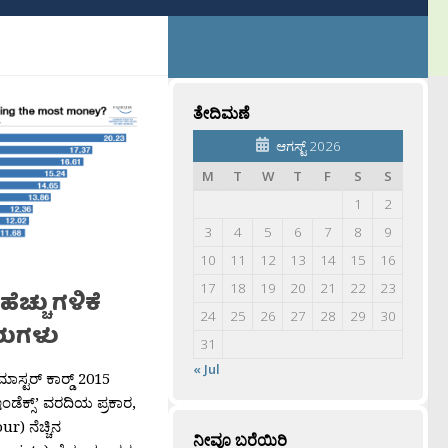
ತೇದಿಮಣೆ
ಆಗಸ್ಟ್ 2026
M
T
W
T
F
S
S
1
2
3
4
5
6
7
8
9
10
11
12
13
14
15
16
17
18
19
20
21
22
23
ೆಚ್ಚು ಗಳಿಕೆ
24
25
26
27
28
29
30
ುಗಳು
31
« Jul
ಸ್ಟರ್ ಕಾರ‍್ಡ್ 2015
ಇಂಡೆಕ್ಸ್’ ವರದಿಯ ಪ್ರಕಾರ,
ur) ನೆಚ್ಚಿನ
ನೀವೂ ಬರೆಯಿರಿ