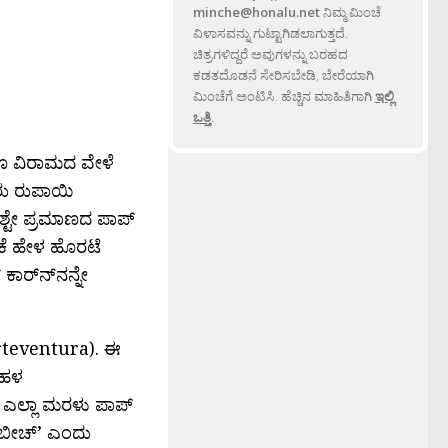
minche@honalu.net
ನಿಮ್ಮ ಮಿಂಚೆ
ವಿಳಾಸವನ್ನು ಗುಟ್ಟಾಗಿಡಲಾಗುತ್ತದೆ.
ಚಿತ್ರಗಳಿದ್ದರೆ ಅವುಗಳನ್ನು ಬರಹದ
ಕಡತದೊಡನೆ ಸೇರಿಸಬೇಡಿ, ಬೇರೆಯಾಗಿ
ಮಿಂಚೆಗೆ ಅಂಟಿಸಿ. ಹೆಚ್ಚಿನ ಮಾಹಿತಿಗಾಗಿ
ಇಲ್ಲಿ
ಒತ್ತಿ
.
ೂ ವಿರಾಮದ ವೇಳೆ
ಾರು ರುಪಾಯಿ
್ಟೇ ಪ್ರಮಾಣದ ಪಾಪ್
ಏಕೆ ಹೇಳ ಹೊರಟೆ
ಾರ‍್ನ್‍ನನ್ನೇ
uerteventura). ಈ
ಬಹಳ
 ಎಲ್ಲಾ ಮರಳು ಪಾಪ್
ಂ ಬೀಚ್’ ಎಂದು