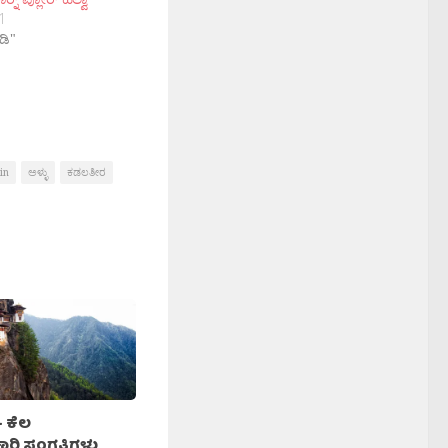
1
ಡಿ"
in
ಅಳ್ಳು
ಕಡಲತೀರ
– ಕೆಲ
ರಿ ಸಂಗತಿಗಳು