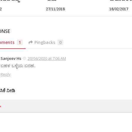
2
27/11/2018
18/02/2017
ONSE
mments
1
Pingbacks
0
Sanjeev Hs
20/04/2020 at 7:06 AM
ಬಹಳ ಒಳ್ಳೆಯ ಬರಹ..
Reply
ಸಿಕೆ ನೀಡಿ
*