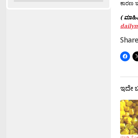
ಕಾರಣ ಇ
( ಮಾಹಿತಿ
dailym
Share
ಇದೇ 
ಮಾಡಿ ನೋಡ