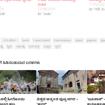
ದುಡಿತ
11/02/202
025
27/08/2014
In "ನಡೆ-ನು
ನುಡಿ"
In "ನಾಡು"
:: ಕೆ.ವಿ.ಶಶಿದರ ::
beach
Canary Island
Fuerteventura
island
popcorn
Spa
್ಡೆ
ದ್ವೀಪ
ನಡುಗಡ್ಡೆ
ಪಾಪ್ ಕಾರ‍್ನ್
ಸುತ್ತಾಟ
ಸ್ಪೇನ್
ಗೆ ಹಿಡಿಸಬಹುದಾದ ಬರಹಗಳು
ನಲ್ಲಿ ಹೀಗೊಂದು
ವಿಶ್ವದ ಅತ್ಯಂತ ಪುಟ್ಟ ನಗರ –
‘ಬೂತಾನ್’ 
ಾಟದ ಹಬ್ಬ
‘ಹಮ್’
ಕುತೂಹಲಕಾ