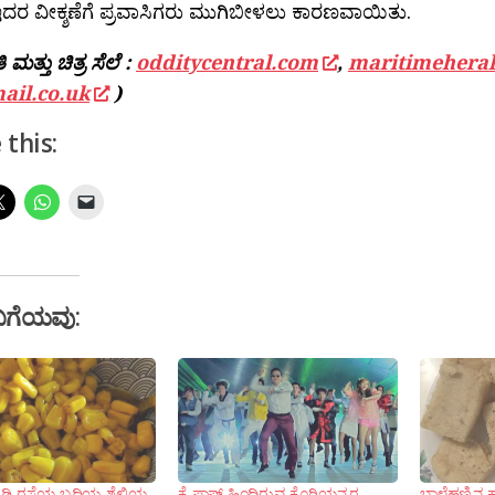
ದರ ವೀಕ್ಶಣೆಗೆ ಪ್ರವಾಸಿಗರು ಮುಗಿಬೀಳಲು ಕಾರಣವಾಯಿತು.
 ಮತ್ತು ಚಿತ್ರ ಸೆಲೆ :
odditycentral.com
,
maritimehera
ail.co.uk
)
 this:
ಬಗೆಯವು:
ಿ ರಸ್ತೆಯ ಬದಿಯ ಶೈಲಿಯ
ಕೆ-ಪಾಪ್ ಹಿಂದಿರುವ ಕೊರಿಯನ್ನರ
ಬಾಳೆಹಣ್ಣಿನ ಕಾ