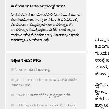
ಈ ಮೇಲಿನ ಅನಿಸಿಕೆಗಳು ನಿಮ್ಮದಾಗಿದ್ದರೆ ಗಮನಿಸಿ:
ನೀವು ಬರೆಯುವ ಹಾಗೆಯೇ ಬರೆಯಿರಿ. ನಿಮಗೆ ಯಾವ ಪದಗಳು
ತೋಚುವುದೋ ಅವುಗಳನ್ನು ಬಳಸಿಕೊಂಡೇ ಬರೆಯಿರಿ. ಇಲ್ಲಿ
ಕೆಲವರು ಬಹಳ ಹೆಚ್ಚು ಕನ್ನಡದ್ದೇ ಆದ ಪದಗಳನ್ನು ಬಳಸಿ
ಬರಹಗಳನ್ನು ಬರೆಯುತ್ತಿದ್ದಾರೆಂಬುದು ದಿಟ. ಆದರೆ ಎಲ್ಲರೂ
ಹಾಗೆಯೇ ಬರೆಯಬೇಕೆಂದೇನೂ ಇಲ್ಲ. ನಿಮಗಾದಶ್ಟು ಕನ್ನಡದ್ದೇ
ಯಾವುದೇ
ಪದಗಳನ್ನು ಬಳಸಿ ಬರೆಯಿರಿ, ಅಶ್ಟೇ.
ಕರೀದಿಸು
ಸುರಿಯಲ
ಕಾರನ್ಗೆ
ಇತ್ತೀಚಿನ ಅನಿಸಿಕೆಗಳು
ಎಂದರೆ, 
Viren
on
ಹುಣಸೆ ಹುಳಿ ಅನ್ನ
ಹೋಲುತ್ತ
Janardhana Relekar
on
ಮರದ ನೆರಳನು ಮರವೇ
ಸ್ಪೇನಿನ
ನುಂಗಿ ಹಾಕಿದಾಗ…
ದ್ವೀಪವು
rjnivah
on
ಮನಸೂರೆಗೊಳ್ಳುವ ಲೈಟ್ಲಮ್ ಕಣಿವೆ
ಹೆಸರುವ
ಕಾರ‍್ನ್
Siddanagouda kalakeri
on
ಬಾದಮಿ ಅಮವಾಸ್ಯೆ: