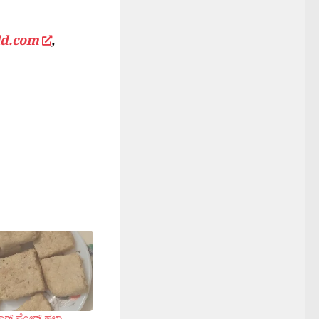
ld.com
,
ರ‍್ನ್ ಪ್ಲೋರ್ ಹಲ್ವಾ