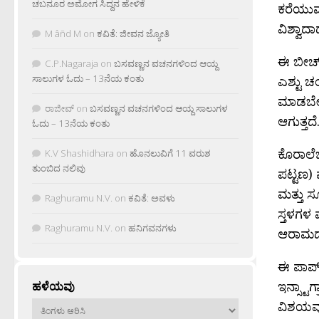
ಚಬನೂರ ಅಮೋಗ ಸಿದ್ದನ ಹೇಳಿಕೆ
ಕರೆಯುವ
ವಿಶ್ವಾದಾ
M âñd M
on
ಕವಿತೆ: ಜೀವನ ಜ್ಯೋತಿ
ಈ ಬೀಚ್,
C.P.Nagaraja
on
ಬಸವಣ್ಣನ ವಚನಗಳಿಂದ ಆಯ್ದ
ಸಾಲುಗಳ ಓದು – 13ನೆಯ ಕಂತು
ಎಶ್ಟು ಚ
ಮಾಡಬೇಡ
ರಾಜೀವ್
on
ಬಸವಣ್ಣನ ವಚನಗಳಿಂದ ಆಯ್ದ ಸಾಲುಗಳ
ಆಗುತ್ತದ
ಓದು – 13ನೆಯ ಕಂತು
ಕೊರಾಲೆಜ
K.V Shashidhara
on
ಹೊನಲುವಿಗೆ 11 ವರುಶ
ತುಂಬಿದ ನಲಿವು
ಪಟ್ಟಣ) 
ಮತ್ತು ಸ
Raghuramu N.V.
on
ಕವಿತೆ: ಅವಳು
ಸ್ತಳಗಳ ಪ
Raghuramu N.V.
on
ಹನಿಗವನಗಳು
ಆರಾಮದಾ
ಈ ಪಾಪ್ 
ಇನ್ಸ್ಟಾ
ಹಳೆಯವು
ವಿಶಯವು 
ಹಳೆಯವು