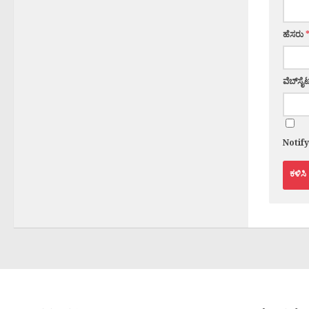
ಹೆಸರು
ವೆಬ್‌ಸೈಟ
Notif