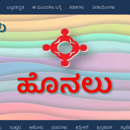
ಎಲ್ಲರಕನ್ನಡ
ಈ ಮಿಂಬಾಗಿಲ ಬಗ್ಗೆ
ಕಡತಗಳು
ವೀಡಿಯೋಗಳು
ು
ಸುತ್ತಾಟ
ಆಟೋಟ
ವಚನಗಳು
ತನ್ನೇಳಿಗೆ
ಹಿನ್ನಡವಳಿ
ಗ್ಯಾಜೆ