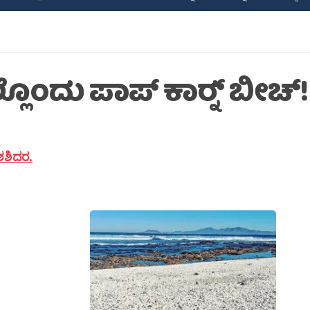
ಲೊಂದು ಪಾಪ್‍ ಕಾರ‍್ನ್ ಬೀಚ್!
 ಶಶಿದರ.