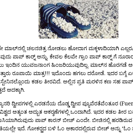
 ಮಾಲ್‍ನಲ್ಲಿ ಚಲನಚಿತ್ರ ನೋಡಲು ಹೋದಾಗ ಮಕ್ಕಳಾದಿಯಾಗಿ ಎಲ್ಲರ
ವುದು ಪಾಪ್ ಕಾರ‍್ನ್ ಅನ್ನು. ಕೇವಲ ಕೆಲವೇ ಗ್ರಾಂ ಪಾಪ್ ಕಾರ‍್ನ್ ಗೆ ನೂರ
ು ಇಂದಿನ ಯುವಜನಾಂಗ ಹಿಂಜರಿಯುವುದಿಲ್ಲ. ಮಾಲ್‍ನ ಹೊರಗಡೆ ಅಶ
 ಹತ್ತಾರು ರೂಪಾಯಿ ಮಾತ್ರ!!! ಇದೊಂದು ಹಗಲು ದರೋಡೆ. ಇದರ ಬಗ್ಗೆ 
ಸ್ಪೇನಿನಲ್ಲೊಂದು ಕಡಲ ತೀರವಿದೆ. ಅಲ್ಲಿನ ಪ್ರತಿ ಮರಳಿನ ಕಣ ಸಹ ಪಾಪ್ ಕ
ದೆ ಅದಕ್ಕಾಗಿ.
 ಕ್ಯಾನರಿ ದ್ವೀಪಗಳಲ್ಲಿ ಎರಡನೆಯ ದೊಡ್ಡ ದ್ವೀಪ ಪ್ಯೂವೆರತೆವೆಂತೂರ (F
 ವಿಶ್ವದ ಅತ್ಯಂತ ಅದ್ಬುತ ಆಕರ‍್ಶಣೆಗಳಲ್ಲಿ ಒಂದಾಗಿದೆ. ಇದರ ಕಡಲ ತೀರ 
ಾಸಿಯಾಗಿರುವುದು ಪಾಪ್ ಕಾರನ್ ಬೀಚ್ ಎಂದೇ. ಬೀಚಿನಲ್ಲಿ ಹರಡಿರುವ
 ರೀತಿಯಲ್ಲೇ ಇದೆ. ಗೋಕರ‍್ಣದ ಬಳಿ ಓಂ ಆಕಾರದಲ್ಲಿರುವ ಬೀಚ್ ಅನ್ನು ‘ಓ