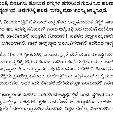
ಂತೆ, ಬೀಚುಗಳು ಹೋಲುವ ವಸ್ತುಗಳ ಹೆಸರಿನಿಂದ ಗುರುತಿಸುವ ಹಲವಾ
ದ್ಯಂತ ಇವೆ. ಅವುಗಳಲ್ಲಿ ಹಲವು ಸಾಕಶ್ಟು ಪ್ರವಾಸಿಗರನ್ನು ಆಕರ‍್ಶಿಸುತ್ತದೆ.
 ಮಿಲಿಯಗಟ್ಟಲೆ ಬಿಳಿ ಪಾಪ್ ಕಾರ‍್ನ್ಗಳಿಂದ ಆವ್ರುತವಾದಂತೆ ಕಣ್ಣಿಗೆ ಕಾಣು
ಂದ ಇದೆ, ಇದನ್ನು ಸವಿಯುವ’ ಎಂದು ಅಪ್ಪಿ ತಪ್ಪಿ ಸಹ ಬಾಯಿಗೆ ಹಾಕಿಕೊಳ್
ಿ. ಹಾಕಿಕೊಂಡಲ್ಲಿ ಹಲ್ಲುಗಳು ಜೋಪಾನ!!! ಹವಳದ ಕಲ್ಲುಗಳನ್ನು ಬಾಯ
ೆ. ಅಗಿಯಲಾಗಲಿ, ಪಾಪ್ ಕಾರ‍್ನ್ ಸ್ವಾದ ಅನುಬವಿಸಲಾಗಲಿ ಇದರಿಂದ ಸಾದ್ಯ
ೊದ (ಕ್ಯಾನರಿ ದ್ವೀಪಗಳಲ್ಲಿ ಒಂದಾದ ಪ್ಯೂವೆರತೆವೆಂತೂರಾದ ಉತ್ತರ ತುದ
ವಾಯುವ್ಯ ದಿಕ್ಕಿನಲ್ಲಿರುವ ಕೊಳಕು ಹಾದಿಯ ಕೊನೆಯಲ್ಲಿ ಇರುವ ಈ ಪಾಪ್ 
ೂರ‍್ಯ ಸ್ನಾನಕಾಗಿ ಇರುವ ಸ್ತಳವಲ್ಲ. ಪುರತೆವೆಂತೂರಾಕ್ಕೆ ಬೇಟಿ ನೀಡಿದ
ಟ್ಟಿಯಲ್ಲಿ ಸೇರಿಲ್ಲ. ಏಕೆಂದರೆ, ಈ ಬೀಚ್ನಲ್ಲಿರುವ ಕಲ್ಲಿನ ಪಾಪ್ ಕಾರ‍್ನ್ ಮರಳ
ಯಕವಲ್ಲ. ಆದರೆ ಇದು ನೋಡಲೇಬೇಕಿರುವ ಸ್ತಳ ಎಂಬುದರಲ್ಲಿ ಎರಡು 
ಕಾರ‍್ನ್ ಬೀಚ್ ಬಹಳ ವರುಶಗಳಿಂದ ಅಸ್ತಿತ್ವದಲ್ಲಿದೆ ಎಂದು ಸ್ತಳೀಯರು ಹೇ
ಗ್ರಾಂನಲ್ಲಿ ಇದರ ಚಿತ್ರಗಳು ಪ್ರಕಟವಾದ ಮೇಲೆ, ಅಂತರ‍್ಜಾಲದಿಂದ ಈ ಕಡಲ 
ಬೇರೆ ದೇಶಗಳಲ್ಲೂ ತಿಳಿಯತೊಡಗಿತು. ವಿಶ್ವದ ಬೇರೆಲ್ಲಾ ಬೀಚ್‍ಗಳಿಗಿ