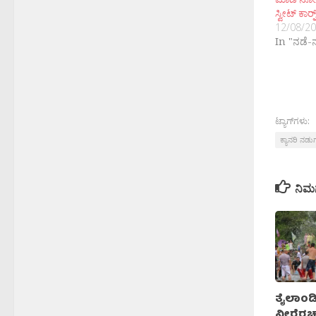
ಸ್ವೀಟ್ ಕಾರ್‍ನ್
12/08/2
In "ನಡೆ-
ಟ್ಯಾಗ್‌ಗಳು:
ಕ್ಯಾನರಿ ನಡುಗಡ
ನಿಮ
ತೈಲಾಂಡಿ
ನೀರೆರಚ