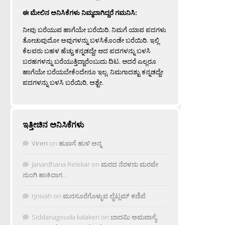
ಈ ಮೇಲಿನ ಅನಿಸಿಕೆಗಳು ನಿಮ್ಮದಾಗಿದ್ದರೆ ಗಮನಿಸಿ:
ನೀವು ಬರೆಯುವ ಹಾಗೆಯೇ ಬರೆಯಿರಿ. ನಿಮಗೆ ಯಾವ ಪದಗಳು
ತೋಚುವುದೋ ಅವುಗಳನ್ನು ಬಳಸಿಕೊಂಡೇ ಬರೆಯಿರಿ. ಇಲ್ಲಿ
ಕೆಲವರು ಬಹಳ ಹೆಚ್ಚು ಕನ್ನಡದ್ದೇ ಆದ ಪದಗಳನ್ನು ಬಳಸಿ
ಬರಹಗಳನ್ನು ಬರೆಯುತ್ತಿದ್ದಾರೆಂಬುದು ದಿಟ. ಆದರೆ ಎಲ್ಲರೂ
ಹಾಗೆಯೇ ಬರೆಯಬೇಕೆಂದೇನೂ ಇಲ್ಲ. ನಿಮಗಾದಶ್ಟು ಕನ್ನಡದ್ದೇ
ಪದಗಳನ್ನು ಬಳಸಿ ಬರೆಯಿರಿ, ಅಶ್ಟೇ.
ಇತ್ತೀಚಿನ ಅನಿಸಿಕೆಗಳು
Viren
on
ಹುಣಸೆ ಹುಳಿ ಅನ್ನ
Janardhana Relekar
on
ಮರದ ನೆರಳನು ಮರವೇ
ನುಂಗಿ ಹಾಕಿದಾಗ…
rjnivah
on
ಮನಸೂರೆಗೊಳ್ಳುವ ಲೈಟ್ಲಮ್ ಕಣಿವೆ
Siddanagouda kalakeri
on
ಬಾದಮಿ ಅಮವಾಸ್ಯೆ: