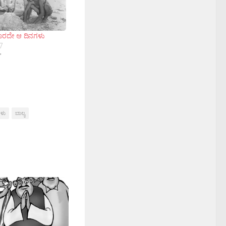
ರದೇ ಆ ದಿನಗಳು
7
"
ಗಳು
ಬಾಲ್ಯ