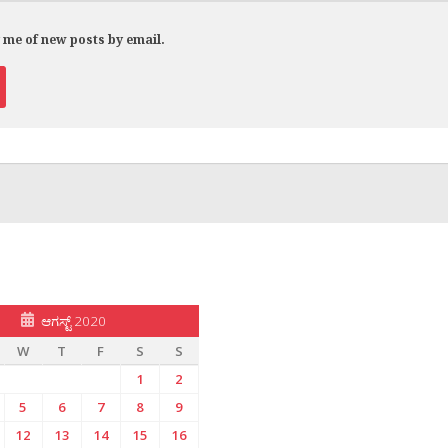
y me of new posts by email.
ಆಗಸ್ಟ್ 2020
W
T
F
S
S
1
2
5
6
7
8
9
12
13
14
15
16