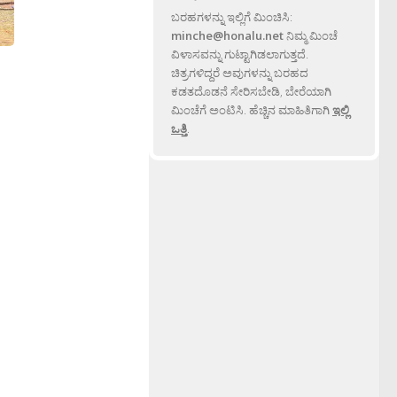
ಬರಹಗಳನ್ನು ಇಲ್ಲಿಗೆ ಮಿಂಚಿಸಿ:
minche@honalu.net
ನಿಮ್ಮ ಮಿಂಚೆ
ವಿಳಾಸವನ್ನು ಗುಟ್ಟಾಗಿಡಲಾಗುತ್ತದೆ.
ಚಿತ್ರಗಳಿದ್ದರೆ ಅವುಗಳನ್ನು ಬರಹದ
ಕಡತದೊಡನೆ ಸೇರಿಸಬೇಡಿ, ಬೇರೆಯಾಗಿ
ಮಿಂಚೆಗೆ ಅಂಟಿಸಿ. ಹೆಚ್ಚಿನ ಮಾಹಿತಿಗಾಗಿ
ಇಲ್ಲಿ
ಒತ್ತಿ
.