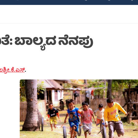
ತೆ: ಬಾಲ್ಯದ ನೆನಪು
ಶ್ರೀ.ಕೆ.ಎಸ್
.