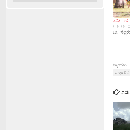
ಕವಿತೆ: ನಲ
08/03/2
In "ನಲ್ಬ
ಟ್ಯಾಗ್‌ಗಳು:
ಬಾಲ್ಯದ ದಿನ
ನಿಮ