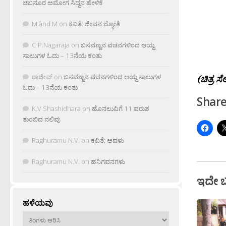
ಚಬನೂರ ಅಮೋಗ ಸಿದ್ದನ ಹೇಳಿಕೆ
M âñd M
on
ಕವಿತೆ: ಜೀವನ ಜ್ಯೋತಿ
C.P.Nagaraja
on
ಬಸವಣ್ಣನ ವಚನಗಳಿಂದ ಆಯ್ದ
ಸಾಲುಗಳ ಓದು – 13ನೆಯ ಕಂತು
ರಾಜೀವ್
on
ಬಸವಣ್ಣನ ವಚನಗಳಿಂದ ಆಯ್ದ ಸಾಲುಗಳ
(ಚಿತ್ರ ಸೆ
ಓದು – 13ನೆಯ ಕಂತು
Share
K.V Shashidhara
on
ಹೊನಲುವಿಗೆ 11 ವರುಶ
ತುಂಬಿದ ನಲಿವು
Raghuramu N.V.
on
ಕವಿತೆ: ಅವಳು
Raghuramu N.V.
on
ಹನಿಗವನಗಳು
ಇದೇ 
ಹಳೆಯವು
ಹಳೆಯವು