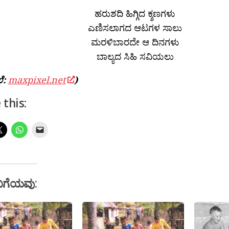
ಹರುಶದಿ ಹಿಗ್ಗಿದ ಕ್ಶಣಗಳು
ಎಣಿಸಲಾಗದ ಆಟಗಳ ಸಾಲು
ಮರಳಿಬಾರದೇ ಆ ದಿನಗಳು
ಬಾಲ್ಯದ ಸಿಹಿ ಸವಿಯಲು
ಲೆ:
maxpixel.net
)
 this:
ಬಗೆಯವು: