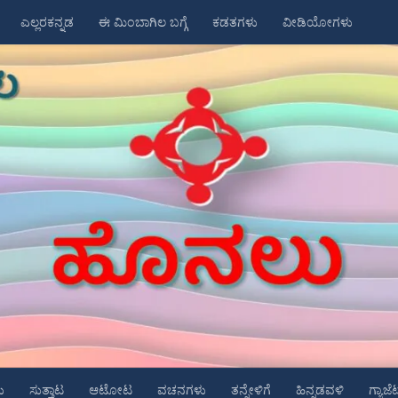
ಎಲ್ಲರಕನ್ನಡ
ಈ ಮಿಂಬಾಗಿಲ ಬಗ್ಗೆ
ಕಡತಗಳು
ವೀಡಿಯೋಗಳು
ು
ಸುತ್ತಾಟ
ಆಟೋಟ
ವಚನಗಳು
ತನ್ನೇಳಿಗೆ
ಹಿನ್ನಡವಳಿ
ಗ್ಯಾಜೆ