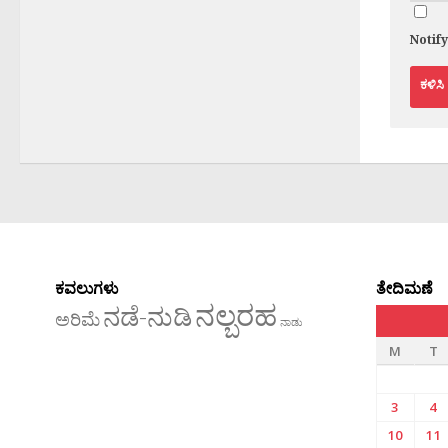
Notif
ಕವಲುಗಳು
ತೇದಿಮಣೆ
ನಲ್ಬರಹ
ನಡೆ-ನುಡಿ
ಅರಿಮೆ
ನಾಡು
M
T
3
4
10
11