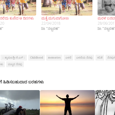
ಿ ನಲಿದು ಕುಣಿದ ಆ ದಿನಗಳು
ಮತ್ತೆ ಮಗುವಾಗೋಣ
ಮರಳಿ ಬರಬಾ
020
22/04/2018
28/06/201
ರಹ"
In "ನಲ್ಬರಹ"
In "ನಲ್ಬರಹ
:: ಶ್ಯಾಮಲಶ್ರೀ.ಕೆ.ಎಸ್ ::
Childhood
memories
ಎಳವೆ
ಎಳವೆಯ ನೆನಪು
ಕವಿತೆ
ನೆನಪು
ಗಳು
ಬಾಲ್ಯದ ನೆನಪು
ಗೆ ಹಿಡಿಸಬಹುದಾದ ಬರಹಗಳು