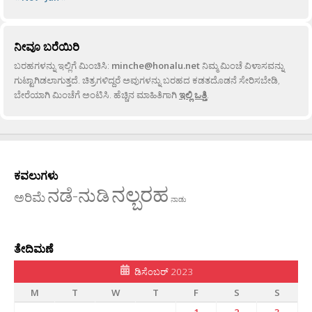
ನೀವೂ ಬರೆಯಿರಿ
ಬರಹಗಳನ್ನು ಇಲ್ಲಿಗೆ ಮಿಂಚಿಸಿ:
minche@honalu.net
ನಿಮ್ಮ ಮಿಂಚೆ ವಿಳಾಸವನ್ನು
ಗುಟ್ಟಾಗಿಡಲಾಗುತ್ತದೆ. ಚಿತ್ರಗಳಿದ್ದರೆ ಅವುಗಳನ್ನು ಬರಹದ ಕಡತದೊಡನೆ ಸೇರಿಸಬೇಡಿ,
ಬೇರೆಯಾಗಿ ಮಿಂಚೆಗೆ ಅಂಟಿಸಿ. ಹೆಚ್ಚಿನ ಮಾಹಿತಿಗಾಗಿ
ಇಲ್ಲಿ ಒತ್ತಿ
.
ಕವಲುಗಳು
ನಲ್ಬರಹ
ನಡೆ-ನುಡಿ
ಅರಿಮೆ
ನಾಡು
ತೇದಿಮಣೆ
ಡಿಸೆಂಬರ್ 2023
M
T
W
T
F
S
S
1
2
3