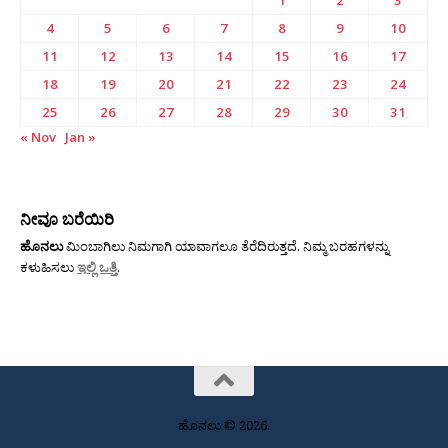
4
5
6
7
8
9
10
11
12
13
14
15
16
17
18
19
20
21
22
23
24
25
26
27
28
29
30
31
« Nov
Jan »
ನೀವೂ ಬರೆಯಿರಿ
ಹೊನಲು
ಮಿಂಬಾಗಿಲು ನಿಮಗಾಗಿ ಯಾವಾಗಲೂ ತೆರೆದಿರುತ್ತದೆ. ನಿಮ್ಮ ಬರಹಗಳನ್ನು
ಕಳುಹಿಸಲು
ಇಲ್ಲಿ ಒತ್ತಿ
.
ಹೊನಲು © 2026.