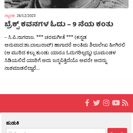
ನಲ್ಬರಹ
26/12/2023
ಬ್ರೆಕ್ಟ್ ಕವನಗಳ ಓದು – 9 ನೆಯ ಕಂತು
– ಸಿ.ಪಿ.ನಾಗರಾಜ. *** ಚರಮಗೀತೆ *** (ಕನ್ನಡ
ಅನುವಾದ:ಶಾ.ಬಾಲುರಾವ್) ಹಾಗಾದರೆ ಅಂತಿಮ ಶಿಲಾಲೇಖ ಹೀಗಿರಲಿ
(ಆ ಮುರಿದ ಕಲ್ಲು ತುಂಡು ಯಾರೂ ಓದುಗರಿಲ್ಲದ್ದು) ಭೂಮಂಡಳ
ಸಿಡಿಯಲಿದೆ ಯಾರಿಗೆ ಅದು ಜನ್ಮವಿತ್ತಿದೆಯೊ ಅವರೇ ಅದನ್ನು
ನಾಶಮಾಡಲಿದ್ದಾರೆ...
ಹುಡುಕಿ
Search