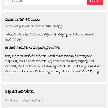
for:
ಬರಹಗಾರರಿಗೆ ಕಿವಿಮಾತು
“ನನಗೆ ಅಶ್ಟೊಂದು ಕನ್ನಡ ಬೇರಿನ ಪದಗಳು ಗೊತ್ತಿಲ್ಲ”…
“ಹೊನಲಿಗಾಗಿ ಬರಹ ಬರೆಯೋದು ಕಶ್ಟವಾಗುತ್ತೆ. ಕನ್ನಡದ್ದೇ ಆದ ಪದಗಳು ಕೂಡಲೆ
ನೆನಪಿಗೆ ಬರಲ್ಲ”…
ಈ ಮೇಲಿನ ಅನಿಸಿಕೆಗಳು ನಿಮ್ಮದಾಗಿದ್ದರೆ ಗಮನಿಸಿ:
ನೀವು ಬರೆಯುವ ಹಾಗೆಯೇ ಬರೆಯಿರಿ. ನಿಮಗೆ ಯಾವ ಪದಗಳು ತೋಚುವುದೋ
ಅವುಗಳನ್ನು ಬಳಸಿಕೊಂಡೇ ಬರೆಯಿರಿ. ಇಲ್ಲಿ ಕೆಲವರು ಬಹಳ ಹೆಚ್ಚು ಕನ್ನಡದ್ದೇ ಆದ
ಪದಗಳನ್ನು ಬಳಸಿ ಬರಹಗಳನ್ನು ಬರೆಯುತ್ತಿದ್ದಾರೆಂಬುದು ದಿಟ. ಆದರೆ ಎಲ್ಲರೂ ಹಾಗೆಯೇ
ಬರೆಯಬೇಕೆಂದೇನೂ ಇಲ್ಲ. ನಿಮಗಾದಶ್ಟು ಕನ್ನಡದ್ದೇ ಪದಗಳನ್ನು ಬಳಸಿ ಬರೆಯಿರಿ, ಅಶ್ಟೇ.
ಇತ್ತೀಚಿನ ಅನಿಸಿಕೆಗಳು
Viren
on
ಹುಣಸೆ ಹುಳಿ ಅನ್ನ