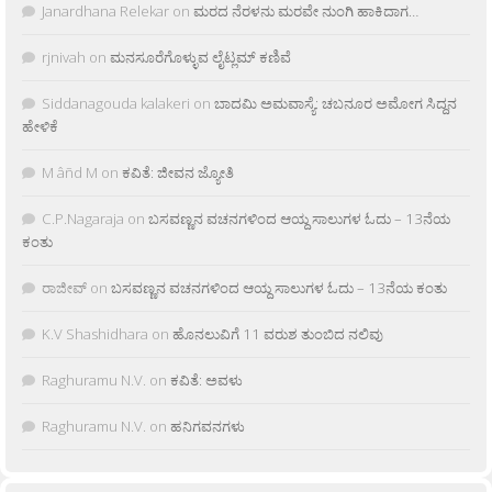
Janardhana Relekar
on
ಮರದ ನೆರಳನು ಮರವೇ ನುಂಗಿ ಹಾಕಿದಾಗ…
rjnivah
on
ಮನಸೂರೆಗೊಳ್ಳುವ ಲೈಟ್ಲಮ್ ಕಣಿವೆ
Siddanagouda kalakeri
on
ಬಾದಮಿ ಅಮವಾಸ್ಯೆ: ಚಬನೂರ ಅಮೋಗ ಸಿದ್ದನ
ಹೇಳಿಕೆ
M âñd M
on
ಕವಿತೆ: ಜೀವನ ಜ್ಯೋತಿ
C.P.Nagaraja
on
ಬಸವಣ್ಣನ ವಚನಗಳಿಂದ ಆಯ್ದ ಸಾಲುಗಳ ಓದು – 13ನೆಯ
ಕಂತು
ರಾಜೀವ್
on
ಬಸವಣ್ಣನ ವಚನಗಳಿಂದ ಆಯ್ದ ಸಾಲುಗಳ ಓದು – 13ನೆಯ ಕಂತು
K.V Shashidhara
on
ಹೊನಲುವಿಗೆ 11 ವರುಶ ತುಂಬಿದ ನಲಿವು
Raghuramu N.V.
on
ಕವಿತೆ: ಅವಳು
Raghuramu N.V.
on
ಹನಿಗವನಗಳು