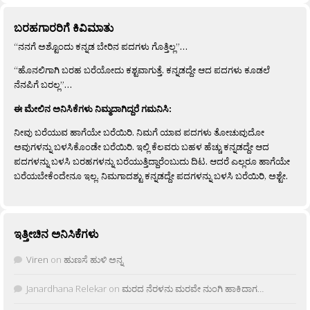
ಬರಹಗಾರರಿಗೆ ಕಿವಿಮಾತು
“ನನಗೆ ಅಶ್ಟೊಂದು ಕನ್ನಡ ಬೇರಿನ ಪದಗಳು ಗೊತ್ತಿಲ್ಲ”…
“ಹೊನಲಿಗಾಗಿ ಬರಹ ಬರೆಯೋದು ಕಶ್ಟವಾಗುತ್ತೆ. ಕನ್ನಡದ್ದೇ ಆದ ಪದಗಳು ಕೂಡಲೆ
ನೆನಪಿಗೆ ಬರಲ್ಲ”…
ಈ ಮೇಲಿನ ಅನಿಸಿಕೆಗಳು ನಿಮ್ಮದಾಗಿದ್ದರೆ ಗಮನಿಸಿ:
ನೀವು ಬರೆಯುವ ಹಾಗೆಯೇ ಬರೆಯಿರಿ. ನಿಮಗೆ ಯಾವ ಪದಗಳು ತೋಚುವುದೋ
ಅವುಗಳನ್ನು ಬಳಸಿಕೊಂಡೇ ಬರೆಯಿರಿ. ಇಲ್ಲಿ ಕೆಲವರು ಬಹಳ ಹೆಚ್ಚು ಕನ್ನಡದ್ದೇ ಆದ
ಪದಗಳನ್ನು ಬಳಸಿ ಬರಹಗಳನ್ನು ಬರೆಯುತ್ತಿದ್ದಾರೆಂಬುದು ದಿಟ. ಆದರೆ ಎಲ್ಲರೂ ಹಾಗೆಯೇ
ಬರೆಯಬೇಕೆಂದೇನೂ ಇಲ್ಲ. ನಿಮಗಾದಶ್ಟು ಕನ್ನಡದ್ದೇ ಪದಗಳನ್ನು ಬಳಸಿ ಬರೆಯಿರಿ, ಅಶ್ಟೇ.
ಇತ್ತೀಚಿನ ಅನಿಸಿಕೆಗಳು
Viren
on
ಹುಣಸೆ ಹುಳಿ ಅನ್ನ
Janardhana Relekar
on
ಮರದ ನೆರಳನು ಮರವೇ ನುಂಗಿ ಹಾಕಿದಾಗ…