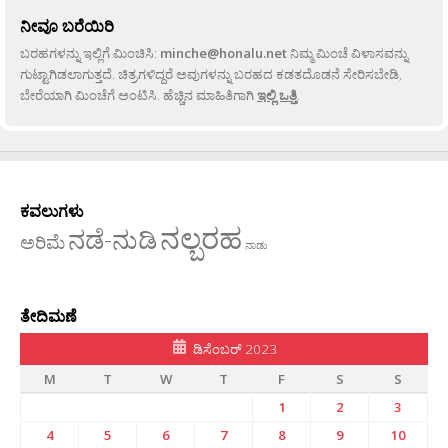
ನೀವೂ ಬರೆಯಿರಿ
ಬರಹಗಳನ್ನು ಇಲ್ಲಿಗೆ ಮಿಂಚಿಸಿ:
minche@honalu.net
ನಿಮ್ಮ ಮಿಂಚೆ ವಿಳಾಸವನ್ನು
ಗುಟ್ಟಾಗಿಡಲಾಗುತ್ತದೆ. ಚಿತ್ರಗಳಿದ್ದರೆ ಅವುಗಳನ್ನು ಬರಹದ ಕಡತದೊಡನೆ ಸೇರಿಸಬೇಡಿ,
ಬೇರೆಯಾಗಿ ಮಿಂಚೆಗೆ ಅಂಟಿಸಿ. ಹೆಚ್ಚಿನ ಮಾಹಿತಿಗಾಗಿ
ಇಲ್ಲಿ ಒತ್ತಿ
.
ಕವಲುಗಳು
ನಲ್ಬರಹ
ನಡೆ-ನುಡಿ
ಅರಿಮೆ
ನಾಡು
ತೇದಿಮಣೆ
ಡಿಸೆಂಬರ್ 2023
M
T
W
T
F
S
S
1
2
3
4
5
6
7
8
9
10