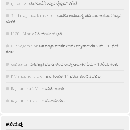
rjnivah
on
ಮನಸೂರೆಗೊಳ್ಳುವ ಲೈಟ್ಲಮ್ ಕಣಿವೆ
Siddanagouda kalakeri
on
ಬಾದಮಿ ಅಮವಾಸ್ಯೆ: ಚಬನೂರ ಅಮೋಗ ಸಿದ್ದನ
ಹೇಳಿಕೆ
M âñd M
on
ಕವಿತೆ: ಜೀವನ ಜ್ಯೋತಿ
C.P.Nagaraja
on
ಬಸವಣ್ಣನ ವಚನಗಳಿಂದ ಆಯ್ದ ಸಾಲುಗಳ ಓದು – 13ನೆಯ
ಕಂತು
ರಾಜೀವ್
on
ಬಸವಣ್ಣನ ವಚನಗಳಿಂದ ಆಯ್ದ ಸಾಲುಗಳ ಓದು – 13ನೆಯ ಕಂತು
K.V Shashidhara
on
ಹೊನಲುವಿಗೆ 11 ವರುಶ ತುಂಬಿದ ನಲಿವು
Raghuramu N.V.
on
ಕವಿತೆ: ಅವಳು
Raghuramu N.V.
on
ಹನಿಗವನಗಳು
ಹಳೆಯವು