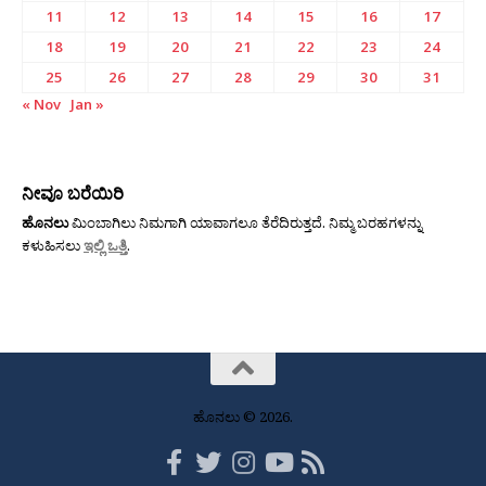
11
12
13
14
15
16
17
18
19
20
21
22
23
24
25
26
27
28
29
30
31
« Nov
Jan »
ನೀವೂ ಬರೆಯಿರಿ
ಹೊನಲು
ಮಿಂಬಾಗಿಲು ನಿಮಗಾಗಿ ಯಾವಾಗಲೂ ತೆರೆದಿರುತ್ತದೆ. ನಿಮ್ಮ ಬರಹಗಳನ್ನು
ಕಳುಹಿಸಲು
ಇಲ್ಲಿ ಒತ್ತಿ
.
ಹೊನಲು © 2026.