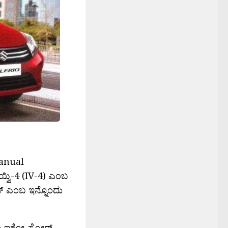
Manual
್ವಿ-4 (IV-4) ಎಂಬ
ಜ್ ಎಂಬ ಇನ್ನೊಂದು
ಇಕೋ-ಸ್ಪೋರ‍್ಟ್