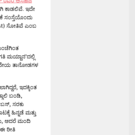
ಸ್ಲಿಮ್ ರವರ ಅಸಹಜ
ಗಿ ಕಾಡಲಿವೆ. ಇದೇ
ಿಕೆ ಸಂಸ್ತೆಯೊಂದು
est) ಸೋತಿವೆ ಎಂಬ
ುಂಚೆಗಿಂತ
ತಿ ಮಯ್ದಾನ’ದಲ್ಲಿ
ಹನ್ನೆರಡನೇಯ ತಾನೋಡಗಳ
ಿದ್ದರೆ, ಇದಕ್ಕಿಂತ
ಗಾಲಿ ಬಂಡಿ,
 ಬಸ್, ಸರಕು
ಕೆ ಹಿನ್ನಡೆ ಮತ್ತು
ರು, ಆದರೆ ಮಂದಿ
 ಈ ರೀತಿ