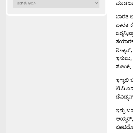
ಹಳೆಯವು
ಮಾಡಲಾಗ
ಬಾರತ ಬ
ಬಾರತ ಕಯ
ಜರ‍್ಮನಿ
ತಯಾರಕರು
ನಿಸ್ಸಾನ
ಇಸುಜು,
ಸುಜುಕಿ,
ಇಗ್ಗಾಲ
ಟಿ.ವಿ.ಏಸ
ಡೆವಿಡ್ಸ
ಇನ್ನು ಬ
ಆಯ್ಶರ‍
ಕೂಟದೊಂದ