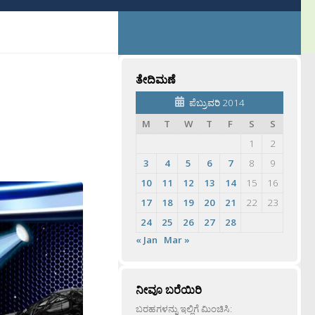
ತೇದಿಮಣೆ
ಪೆಬ್ರುವರಿ 2014
M
T
W
T
F
S
S
1
2
3
4
5
6
7
8
9
10
11
12
13
14
15
16
17
18
19
20
21
22
23
24
25
26
27
28
« Jan
Mar »
ನೀವೂ ಬರೆಯಿರಿ
ಬರಹಗಳನ್ನು ಇಲ್ಲಿಗೆ ಮಿಂಚಿಸಿ: