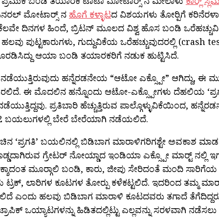
ಪ್ರಮುಕ ಬಂಡಿ ತಯಾರಕ ಟಾಟಾ ಮೋಟಾರ‍್ಸ್ ನ ಮೇಲಾಳು
ಕಾರ‍್ಲ್ 
ಜನರಲ್ ಮೋಟಾರ‍್ಸ್ ನ
ಹೊಗೆ ಕಳ್ಳಾಟ
ದ ವಿಶಯಗಳು ತೋರ‍್ಪಿಗೆ ಕರಿನೆರಳಾ
ೆ ಕೆಲವೇ ದಿನಗಳ ಹಿಂದೆ, ಬ್ರಿಟನ್ ಮೂಲದ ವಿಶ್ವ ಹೊಸ ಬಂಡಿ ಒರೆಹಚ್ಚುವ
ಲವು ಪುಟ್ಟಕಾರುಗಳು, ಗುದ್ದುವಿಕೆಯ ಒರೆಹಚ್ಚುವುದರಲ್ಲಿ (crash t
ರಡಿಸಿದ್ದು ಆಯಾ ಬಂಡಿ ತಯಾರಕರಿಗೆ ನಡುಕ ಹುಟ್ಟಿಸಿದೆ.
 ನಡೆಯುತ್ತಿರುವುದು ಹನ್ನೆರಡನೇಯ “ಆಟೋ ಎಕ್ಸ್ಪೋ” ಆಗಿದ್ದು, ಈ ಮ
ಗಿರಲಿದೆ. ಈ ಮೊದಲಿನ ಹನ್ನೊಂದು ಆಟೋ-ಎಕ್ಸ್ಪೋಗಳು ದೆಹಲಿಯ ‘ಪ್ರಗ
 ನಡೆಯುತ್ತಿದ್ದವು. ಪ್ರತಿಬಾರಿ ಹೆಚ್ಚುತ್ತಿರುವ ಪಾಲ್ಗೊಳ್ಳುವಿಕೆಯಿಂದ, 
 2 ಬಯಲುಗಳಲ್ಲಿ ಬೇರೆ ಬೇರೆಯಾಗಿ ನಡೆಯಲಿದೆ.
ನ ‘ಪ್ರಗತಿ’ ಬಯಲಿನಲ್ಲಿ ಬಿಡಿಬಾಗ ಮಾರಾಳಿಗರಿಗಶ್ಟೇ ಅವಕಾಶ ಮಾಡಲಾಗ
ದೊಡ್ಡದಾಗಿರುವ ಗ್ರೇಟರ್ ನೋಯ್ಡಾದ ಇಂಡಿಯಾ ಎಕ್ಸ್ಪೋ ಮಾರ‍್ಟ್ ನಲ್ಲಿ ಇಗ್
ಶಾದಂತ ಮೂರ‍್ಗಾಲಿ ಬಂಡಿ, ಕಾರು, ಜೀಪು ಸೇರಿದಂತೆ ಮಂದಿ ಸಾರಿಗೆಯ
ಟ್ರಕ್, ಲಾರಿಗಳ ಕೂಟಗಳ ತೋರ‍್ಪು ಕಳೆಕಟ್ಟಲಿದೆ. ಇದರಿಂದ ತಮ್ಮ ಮಾರಾಟಕ್
ಗಲಿದೆ ಎಂದು ಹಲವು ಬಿಡಿಬಾಗ ಮಾರಾಳಿ ಕೂಟದವರು ತಗಾದೆ ತೆಗೆದಿದ್ದ
 ಟ್ರಾಪಿಕ್ ಒಯ್ಯಾಟಗಳನ್ನು ಹಿಡಿತದಲ್ಲಿಟ್ಟು ಎಲ್ಲವನ್ನು ಸರಳವಾಗಿ ನಡೆಸಲು