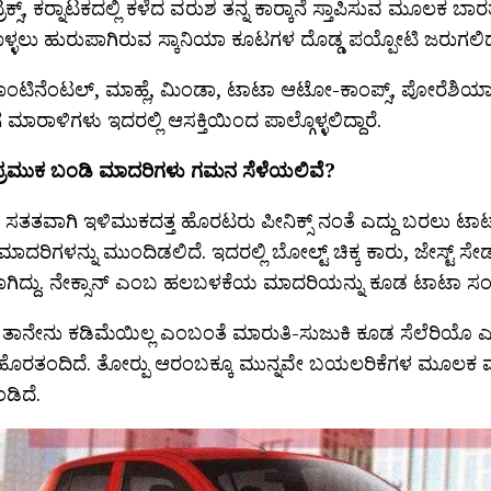
ಕ್ಸ್, ಕರ‍್ನಾಟಕದಲ್ಲಿ ಕಳೆದ ವರುಶ ತನ್ನ ಕಾರ‍್ಕಾನೆ ಸ್ತಾಪಿಸುವ ಮೂಲಕ ಬಾರತದ
ಳ್ಳಲು ಹುರುಪಾಗಿರುವ ಸ್ಕಾನಿಯಾ ಕೂಟಗಳ ದೊಡ್ಡ ಪಯ್ಪೋಟಿ ಜರುಗಲಿದ
ಾಂಟಿನೆಂಟಲ್, ಮಾಹ್ಲೆ, ಮಿಂಡಾ, ಟಾಟಾ ಆಟೋ-ಕಾಂಪ್ಸ್, ಪೋರೆಶಿಯಾ, 
 ಮಾರಾಳಿಗಳು ಇದರಲ್ಲಿ ಆಸಕ್ತಿಯಿಂದ ಪಾಲ್ಗೊಳ್ಳಲಿದ್ದಾರೆ.
ರಮುಕ ಬಂಡಿ ಮಾದರಿಗಳು ಗಮನ ಸೆಳೆಯಲಿವೆ?
ಸತತವಾಗಿ ಇಳಿಮುಕದತ್ತ ಹೊರಟರು ಪೀನಿಕ್ಸ್ ನಂತೆ ಎದ್ದು ಬರಲು ಟಾಟ
ಮಾದರಿಗಳನ್ನು ಮುಂದಿಡಲಿದೆ. ಇದರಲ್ಲಿ ಬೋಲ್ಟ್ ಚಿಕ್ಕ ಕಾರು, ಜೇಸ್ಟ್ ಸೇ
ಾಗಿದ್ದು. ನೇಕ್ಸಾನ್ ಎಂಬ ಹಲಬಳಕೆಯ ಮಾದರಿಯನ್ನು ಕೂಡ ಟಾಟಾ ಸಂಸ್
ತಾನೇನು ಕಡಿಮೆಯಿಲ್ಲ ಎಂಬಂತೆ ಮಾರುತಿ-ಸುಜುಕಿ ಕೂಡ ಸೆಲೆರಿಯೊ ಎಂ
 ಹೊರತಂದಿದೆ. ತೋರ‍್ಪು ಆರಂಬಕ್ಕೂ ಮುನ್ನವೇ ಬಯಲರಿಕೆಗಳ ಮೂಲಕ ಮಾ
ಡಿದೆ.