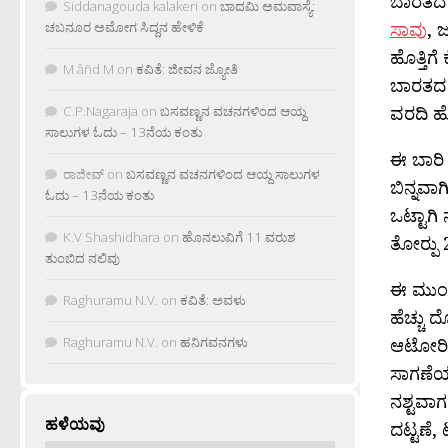
ಬಾರತದ 
Siddanagouda kalakeri
on
ಬಾದಮಿ ಅಮವಾಸ್ಯೆ:
ಸಾವು
, 
ಚಬನೂರ ಅಮೋಗ ಸಿದ್ದನ ಹೇಳಿಕೆ
ಹೊತ್ತಿಗ
M âñd M
on
ಕವಿತೆ: ಜೀವನ ಜ್ಯೋತಿ
ಬಾರತದ ಹ
ವರದಿ ಹೊ
C.P.Nagaraja
on
ಬಸವಣ್ಣನ ವಚನಗಳಿಂದ ಆಯ್ದ
ಸಾಲುಗಳ ಓದು – 13ನೆಯ ಕಂತು
ಈ ಬಾರಿ
ರಾಜೀವ್
on
ಬಸವಣ್ಣನ ವಚನಗಳಿಂದ ಆಯ್ದ ಸಾಲುಗಳ
ಬಿನ್ನವಾ
ಓದು – 13ನೆಯ ಕಂತು
ಒಟ್ಟಾಗಿ
K.V Shashidhara
on
ಹೊನಲುವಿಗೆ 11 ವರುಶ
ತೋರ‍್ಪು
ತುಂಬಿದ ನಲಿವು
ಈ ಮುಂಚಿ
Raghuramu N.V.
on
ಕವಿತೆ: ಅವಳು
ಹೆಚ್ಚು 
Raghuramu N.V.
on
ಹನಿಗವನಗಳು
ಆಟೋರಿಕ್
ಸಾಗಣೆಯ 
ನಶ್ಟವಾ
ಹಳೆಯವು
ದಟ್ಟಣೆ,