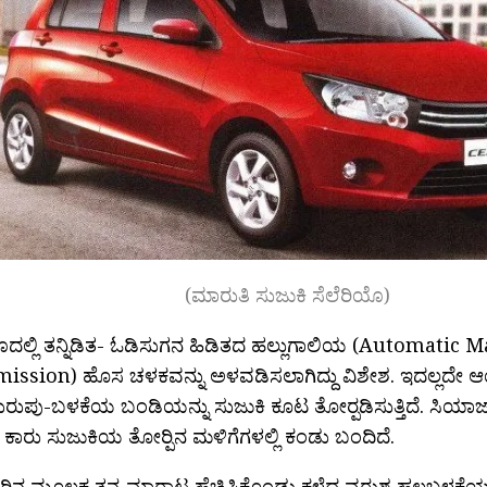
(ಮಾರುತಿ ಸುಜುಕಿ ಸೆಲೆರಿಯೊ)
ೊದಲ್ಲಿ ತನ್ನಿಡಿತ- ಓಡಿಸುಗನ ಹಿಡಿತದ ಹಲ್ಲುಗಾಲಿಯ (Automatic 
ission) ಹೊಸ ಚಳಕವನ್ನು ಅಳವಡಿಸಲಾಗಿದ್ದು ವಿಶೇಶ. ಇದಲ್ಲದೇ ಆಯ
ರುಪು-ಬಳಕೆಯ ಬಂಡಿಯನ್ನು ಸುಜುಕಿ ಕೂಟ ತೋರ‍್ಪಡಿಸುತ್ತಿದೆ. ಸಿಯಾ
ಕಾರು ಸುಜುಕಿಯ ತೋರ‍್ಪಿನ ಮಳಿಗೆಗಳಲ್ಲಿ ಕಂಡು ಬಂದಿದೆ.
ಾರಿನ ಮೂಲಕ ತನ್ನ ಮಾರಾಟ ಹೆಚ್ಚಿಸಿಕೊಂಡು ಕಳೆದ ವರುಶ ಹಲಬಳಕೆಯ 