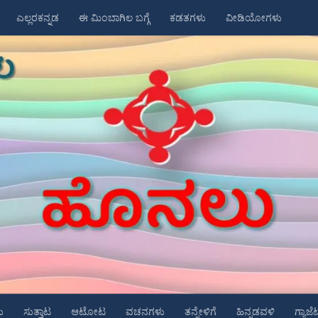
ಎಲ್ಲರಕನ್ನಡ
ಈ ಮಿಂಬಾಗಿಲ ಬಗ್ಗೆ
ಕಡತಗಳು
ವೀಡಿಯೋಗಳು
ು
ಸುತ್ತಾಟ
ಆಟೋಟ
ವಚನಗಳು
ತನ್ನೇಳಿಗೆ
ಹಿನ್ನಡವಳಿ
ಗ್ಯಾಜೆ