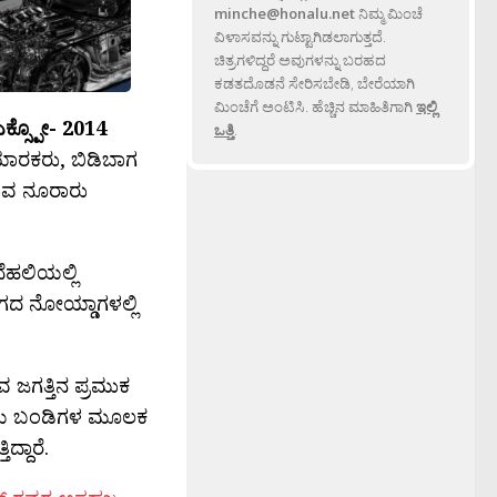
minche@honalu.net
ನಿಮ್ಮ ಮಿಂಚೆ
ವಿಳಾಸವನ್ನು ಗುಟ್ಟಾಗಿಡಲಾಗುತ್ತದೆ.
ಚಿತ್ರಗಳಿದ್ದರೆ ಅವುಗಳನ್ನು ಬರಹದ
ಕಡತದೊಡನೆ ಸೇರಿಸಬೇಡಿ, ಬೇರೆಯಾಗಿ
ಮಿಂಚೆಗೆ ಅಂಟಿಸಿ. ಹೆಚ್ಚಿನ ಮಾಹಿತಿಗಾಗಿ
ಇಲ್ಲಿ
್ಸ್ಪೋ- 2014
ಒತ್ತಿ
.
ಯಾರಕರು, ಬಿಡಿಬಾಗ
ುವ ನೂರಾರು
ೆಹಲಿಯಲ್ಲಿ
ಗದ ನೋಯ್ಡಾಗಳಲ್ಲಿ
 ಜಗತ್ತಿನ ಪ್ರಮುಕ
ರಿಯ ಬಂಡಿಗಳ ಮೂಲಕ
್ದಾರೆ.