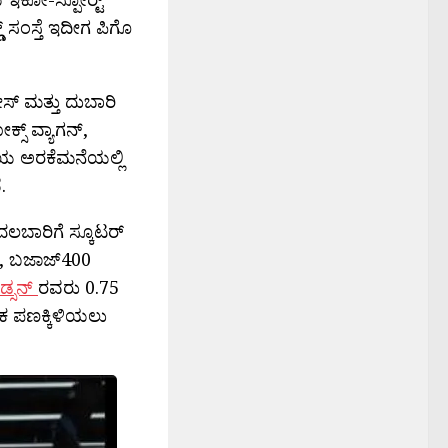
್ ಸಂಸ್ತೆ ಇದೀಗ ಪಿಗೊ
್ ಮತ್ತು ದುಬಾರಿ
ಸ್ ವ್ಯಾಗನ್,
ಕೆಯ ಅರಕೆಮನೆಯಲ್ಲಿ
.
ಲಬಾರಿಗೆ ಸ್ಕೂಟರ್
ರೆ, ಬಜಾಜ್400
ವಿಡ್ಸನ್
ರವರು 0.75
ಕ ಪಣಕ್ಕಿಳಿಯಲು