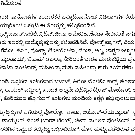
ಿದೆಯಂತೆ.
ಂಡಿ-ತಾನೋಡಗಳ ತಯಾರಕರ ಒಕ್ಕೂಟ,ತಾನೋಡ ಬಿಡಿಬಾಗಗಳ ಕಯ್ಗಾರಿಕೆ
್ಗಾರಿಕೆಗಳ ಒಕ್ಕೂಟ ಈ ತೋರ‍್ಪನ್ನು ಹಮ್ಮಿಕೊಂಡಿವೆ.
,ಪ್ರಾನ್ಸ್,ಜಪಾನ್,ಇಟಲಿ,ಬ್ರಿಟನ್,ಚೀನಾ,ಅಮೇರಿಕಾ,ಕೆನಡಾ ಸೇರಿದಂತೆ ಜಗತ
 ಇದರಲ್ಲಿ ಪಾಲ್ಗೊಳ್ಳುವುದನ್ನು ಕಚಿತಪಡಿಸಿವೆ. ವೋಕ್ಸ್ ವ್ಯಾಗನ್, 
್, ರೆನೋ, ಜಿಎಂ, ಪೋರ‍್ಡ್, ಟೋಯೋಟಾ, ಬೆಂಜ್, ಅವ್ಡಿ, ಜಾಗ್ವರ್&ಲ್ಯಾ
 ಹ್ಯುಂಡಾಯ್, ಬಿ.ಎಮ್.ಡಬಲ್ಯೂ ಸೇರಿದಂತೆ ಬಾರತ ಮಾರುಕಟ್ಟೆಯ ಪ್
 ಟಾಟಾ ಮೋಟಾರ‍್ಸ್, ಮಹೀಂದ್ರಾ ಮತ್ತು ಮಹೀಂದ್ರಾ ಕಾರು ತಯಾರಕರು ಪಾಲ್
ಿ ಬಂಡಿ-ಸ್ಕೂಟರ್ ಕೂಟಗಳಾದ ಬಜಾಜ್, ಹಿರೋ ಮೋಟೊ ಕಾರ‍್ಪ್, ಹ
್, ರಾಯಲ್ ಎನ್ಪೀಲ್ಡ್, ಸುಜುಕಿ ಅಲ್ಲದೇ ಬ್ರಿಟನ್ನಿನ ಟ್ರಂಪ್ ಮೋಟಾರ‍್ಸ್, 
ನ್, ಕೊರಿಯಾದ ಹ್ಯೊಸುಂಗ್ ಕೂಟಗಳು ಮಂದಿಯ ಕಣ್ಣಿಗೆ ಹಬ್ಬವುಂಟುಮಾಡ
ಸ್ಸು-ಟ್ರಕ್ಕುಗಳ ಬಗೆಯಲ್ಲಿ ವೋಲ್ವೋ, ಟಾಟಾ, ಅಶೋಕ್-ಲೆಯಲ್ಯಾಂಡ್, ಸ
್, ಡಾಯ್ಮಲರ್-ಬೆಂಜ್ (ಬಾರತ ಬೆಂಜ್), ಚೀನಾ ಮೂಲದ ಪೋಟೊನ್, ನವಿ
ಿಗಿನ ಒಪ್ಪಂದ ಕಯ್ಬಿಟ್ಟು ಒಬ್ಬಂಟಿಯಾಗಿ ಹೊಸ ಹುಟ್ಟು ಪಡೆದಿರುವ 