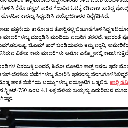
ಗೊಳಿಸಿ ರೆನೊ ಡಸ್ಟರ‍್ ಕಾರಿನ ಗೆಲುವಿನ ಓಟಕ್ಕೆ ಕಡಿವಾಣ ಹಾಕಿದ್ದ ಪೋರ‍್ಡ
ಹೊಳಹಿನ ಕಾರನ್ನು ಸಿದ್ದಪಡಿಸಿ ಪಯ್ಪೋಟಿಗಾರರ ನಿದ್ದೆಗೆಡಿಸಿದೆ.
 ಹತ್ತನೇಯ ತಾನೋಡದ ತೋರ‍್ಪಿನಲ್ಲಿ ಬಿಡುಗಡೆಗೊಳಿಸಿದ್ದ ಇಟಿಯೋಸ
ಮಾದರಿಗಳನ್ನು ಮಾರ‍್ಪಡಿಸಿ ಮಂದಿಯ ಎದುರಿಗೆ ತರಲಿದೆ. ಇದರಂತೆ ವೋಕ್
ಿ.ಎಮ್.ಡಬಲ್ಯೂ, ಜಿ.ಎಮ್ ಕಾರ್ ಬಂಡಿಯವರು ತಮ್ಮ ಜರ‍್ಮನಿ, ಅಮೇರಿ
ಸಿರುವ ವಿಶೇಶ ಕಾರು ಮಾದರಿಗಳು ಆಟೋ ಎಕ್ಸ್ಪೋನಲ್ಲಿ ಕಾಣಸಿಗುತ್ತಿವೆ
ಿ ಬಂಡಿಗಳ ವಿಶಯಕ್ಕೆ ಬಂದರೆ, ಹಿರೋ ಮೋಟೊ ಕಾರ‍್ಪ್ ನವರು ಇದೇ ಮೊದ
ಡೀಸಲ್-ಬೆರಕೆಯ ಬಿಣಿಗೆಗಳನ್ನು ತೋರಿಸಿ ಇತರರನ್ನು ಬೆರಗುಗೊಳಿಸಿಲಿದ್ದ
ೊಡ್ಡ ಅಳತೆ ಬಿಣಿಗೆಯ ಬಯ್ಕುಗಳನ್ನು ಪಯ್ಪೋಟಿಗೆ ಒಡ್ಡಲಿದೆ.
ಹಾರ‍್ಲಿ ಡೆ
 ಸ್ಟ್ರೀಟ್-750 ಎಂಬ 4.1 ಲಕ್ಶ ಬೆಲೆಯ ಬಯ್ಕನ್ನು ಎದುರಿಡುವ ಮೂಲ
ದ್ದಾರೆ.