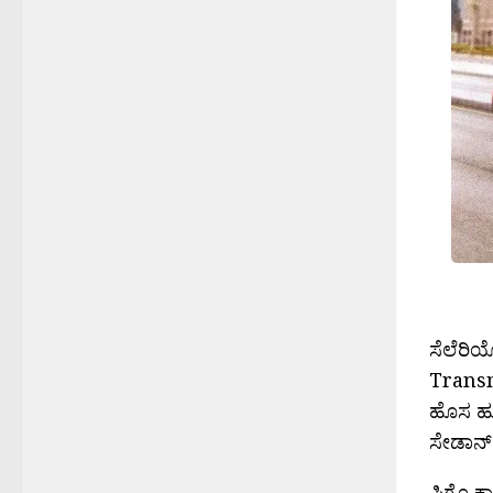
ಸೆಲೆರಿಯ
Transm
ಹೊಸ ಹು
ಸೇಡಾನ್ 
ಪಿಗೊ ಕ