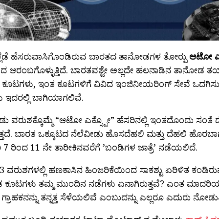
ೆಲ್ಲೆಡೆ ಹೆಸರುವಾಸಿಗೊಂಡಿರುವ ಬಾರತದ ತಾನೋಡಗಳ ತೋರ‍್ಪು
ಆಟೋ ಎಕ
ಂದ ಆರಂಬಗೊಳ್ಳುತ್ತಿದೆ. ಬಾರತವಶ್ಟೇ ಅಲ್ಲದೇ ಹಲನಾಡಿನ ತಾನೋಡ ತ
 ಕೂಟಗಳು, ಇಂತ ಕೂಟಗಳಿಗೆ ವಿವಿದ ಇಂಜಿನೀಯರಿಂಗ್ ಸೇವೆ ಒದಗಿಸ
ಳು ಇದರಲ್ಲಿ ಬಾಗಿಯಾಗಲಿವೆ.
ರಡು ವರುಶಕ್ಕೊಮ್ಮೆ “ಆಟೋ ಎಕ್ಸ್ಪೋ” ಹೆಸರಿನಲ್ಲಿ ಇಂತದೊಂದು ಸಂತೆ ದ
್ತದೆ. ಬಾರತ ಒಕ್ಕೂಟದ ನೆಲೆವೀಡು ಹೊಸದೆಹಲಿ ಮತ್ತು ದೆಹಲಿ ಹೊರಬಾ
ರಿ 7 ರಿಂದ 11 ನೇ ತಾರೀಕಿನವರೆಗೆ ’ಬಂಡಿಗಳ ಜಾತ್ರೆ’ ನಡೆಯಲಿದೆ.
3 ವರುಶಗಳಲ್ಲಿ ಹಣಕಾಸಿನ ಹಿಂಜರಿಕೆಯಿಂದ ಸಾಕಶ್ಟು ಏರಿಳಿತ ಕಂಡಿರುವ
ಕೂಟಗಳು ತಮ್ಮ ಮುಂದಿನ ನಡೆಗಳು ಏನಾಗಿರುತ್ತವೆ? ಎಂತ ಮಾದ
್ರಾಹಕನನ್ನು ತನ್ನತ್ತ ಸೆಳೆಯಲಿವೆ ಎಂಬುದನ್ನು ಎಲ್ಲರೂ ಎದುರು ನೋಡುತ್ತಿದ