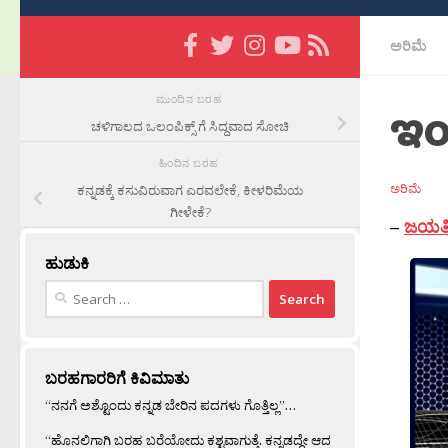
ಅರಿಮೆ
ಮುಂದಿನ ಬರಹ
ಇಂ
ಚಳಿಗಾಲದ ಒಲಂಪಿಕ್ಸ್ ಗೆ ಸಿದ್ದವಾದ ಸೋಚಿ
ಹಿಂದಿನ ಬರಹ
ಅರಿಮೆ
ಕನ್ನಡಕ್ಕೆ ಕಸುವಿರುವಾಗ ಎರವಲೇಕೆ, ಕೀಳರಿಮೆಯ
ಗೀಳೇಕೆ?
–
ಜಯತೀರ
ಹುಡುಕಿ
Search
for:
ಬರಹಗಾರರಿಗೆ ಕಿವಿಮಾತು
“ನನಗೆ ಅಶ್ಟೊಂದು ಕನ್ನಡ ಬೇರಿನ ಪದಗಳು ಗೊತ್ತಿಲ್ಲ”…
“ಹೊನಲಿಗಾಗಿ ಬರಹ ಬರೆಯೋದು ಕಶ್ಟವಾಗುತ್ತೆ. ಕನ್ನಡದ್ದೇ ಆದ