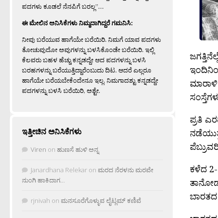
ಪದಗಳು ಕೂಡಲೆ ನೆನಪಿಗೆ ಬರಲ್ಲ”…
ಈ ಮೇಲಿನ ಅನಿಸಿಕೆಗಳು ನಿಮ್ಮದಾಗಿದ್ದರೆ ಗಮನಿಸಿ:
ನೀವು ಬರೆಯುವ ಹಾಗೆಯೇ ಬರೆಯಿರಿ. ನಿಮಗೆ ಯಾವ ಪದಗಳು
ತೋಚುವುದೋ ಅವುಗಳನ್ನು ಬಳಸಿಕೊಂಡೇ ಬರೆಯಿರಿ. ಇಲ್ಲಿ
ಜಗತ್ತಿನ
ಕೆಲವರು ಬಹಳ ಹೆಚ್ಚು ಕನ್ನಡದ್ದೇ ಆದ ಪದಗಳನ್ನು ಬಳಸಿ
ಇಂದಿನಿ
ಬರಹಗಳನ್ನು ಬರೆಯುತ್ತಿದ್ದಾರೆಂಬುದು ದಿಟ. ಆದರೆ ಎಲ್ಲರೂ
ಹಾಗೆಯೇ ಬರೆಯಬೇಕೆಂದೇನೂ ಇಲ್ಲ. ನಿಮಗಾದಶ್ಟು ಕನ್ನಡದ್ದೇ
ಮಾರಾಳಿ
ಪದಗಳನ್ನು ಬಳಸಿ ಬರೆಯಿರಿ, ಅಶ್ಟೇ.
ಸಂಸ್ತೆಗ
ಪ್ರತಿ ಎ
ಇತ್ತೀಚಿನ ಅನಿಸಿಕೆಗಳು
ನಡೆಯುತ
ಪೆಬ್ರುವ
Viren
on
ಹುಣಸೆ ಹುಳಿ ಅನ್ನ
ಕಳೆದ 2-
Janardhana Relekar
on
ಮರದ ನೆರಳನು ಮರವೇ
ನುಂಗಿ ಹಾಕಿದಾಗ…
ತಾನೋಡ 
ಬಾರತದ ಗ
rjnivah
on
ಮನಸೂರೆಗೊಳ್ಳುವ ಲೈಟ್ಲಮ್ ಕಣಿವೆ