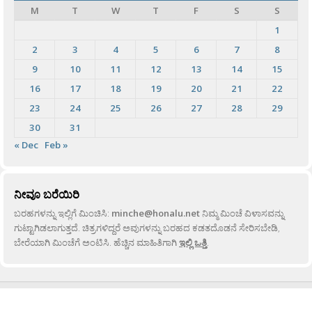
M
T
W
T
F
S
S
1
2
3
4
5
6
7
8
9
10
11
12
13
14
15
16
17
18
19
20
21
22
23
24
25
26
27
28
29
30
31
« Dec
Feb »
ನೀವೂ ಬರೆಯಿರಿ
ಬರಹಗಳನ್ನು ಇಲ್ಲಿಗೆ ಮಿಂಚಿಸಿ:
minche@honalu.net
ನಿಮ್ಮ ಮಿಂಚೆ ವಿಳಾಸವನ್ನು
ಗುಟ್ಟಾಗಿಡಲಾಗುತ್ತದೆ. ಚಿತ್ರಗಳಿದ್ದರೆ ಅವುಗಳನ್ನು ಬರಹದ ಕಡತದೊಡನೆ ಸೇರಿಸಬೇಡಿ,
ಬೇರೆಯಾಗಿ ಮಿಂಚೆಗೆ ಅಂಟಿಸಿ. ಹೆಚ್ಚಿನ ಮಾಹಿತಿಗಾಗಿ
ಇಲ್ಲಿ ಒತ್ತಿ
.