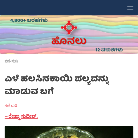
Skip to content
ನಡೆ-ನುಡಿ
ಎಳೆ ಹಲಸಿನಕಾಯಿ ಪಲ್ಯವನ್ನು
ಮಾಡುವ ಬಗೆ
ನಡೆ-ನುಡಿ
–
ರೇಶ್ಮಾ ಸುದೀರ್
.