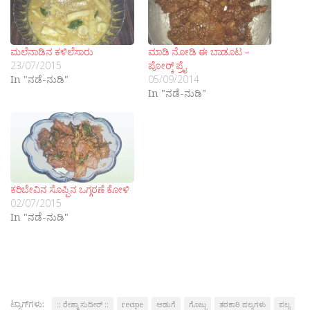
ಮಲೆನಾಡಿನ ಕಳಿಲೆಸಾರು
ಮಾಡಿ ನೋಡಿ ಈ ಬಾಡೂಟ –
23/07/2015
ಪೋರ‍್ಕ್ ಪ್ರೈ
In "ನಡೆ-ನುಡಿ"
05/09/2014
In "ನಡೆ-ನುಡಿ"
ಕರಿಬೇವಿನ ಸೊಪ್ಪಿನ ಒಗ್ಗರಣೆ ಕೋಳಿ
02/07/2015
In "ನಡೆ-ನುಡಿ"
ಟ್ಯಾಗ್‌ಗಳು:
:: ರೇಶ್ಮಾ ಸುದೀರ್ ::
recipe
ಅಡುಗೆ
ಗೊಜ್ಜು
ತರಕಾರಿ ಪಲ್ಯಗಳು
ಪಲ್ಯ