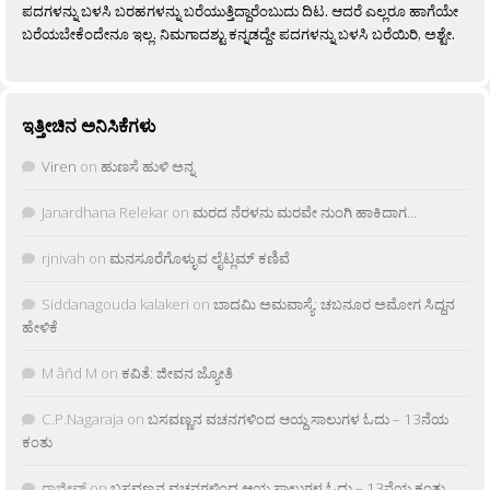
ಪದಗಳನ್ನು ಬಳಸಿ ಬರಹಗಳನ್ನು ಬರೆಯುತ್ತಿದ್ದಾರೆಂಬುದು ದಿಟ. ಆದರೆ ಎಲ್ಲರೂ ಹಾಗೆಯೇ
ಬರೆಯಬೇಕೆಂದೇನೂ ಇಲ್ಲ. ನಿಮಗಾದಶ್ಟು ಕನ್ನಡದ್ದೇ ಪದಗಳನ್ನು ಬಳಸಿ ಬರೆಯಿರಿ, ಅಶ್ಟೇ.
ಇತ್ತೀಚಿನ ಅನಿಸಿಕೆಗಳು
Viren
on
ಹುಣಸೆ ಹುಳಿ ಅನ್ನ
Janardhana Relekar
on
ಮರದ ನೆರಳನು ಮರವೇ ನುಂಗಿ ಹಾಕಿದಾಗ…
rjnivah
on
ಮನಸೂರೆಗೊಳ್ಳುವ ಲೈಟ್ಲಮ್ ಕಣಿವೆ
Siddanagouda kalakeri
on
ಬಾದಮಿ ಅಮವಾಸ್ಯೆ: ಚಬನೂರ ಅಮೋಗ ಸಿದ್ದನ
ಹೇಳಿಕೆ
M âñd M
on
ಕವಿತೆ: ಜೀವನ ಜ್ಯೋತಿ
C.P.Nagaraja
on
ಬಸವಣ್ಣನ ವಚನಗಳಿಂದ ಆಯ್ದ ಸಾಲುಗಳ ಓದು – 13ನೆಯ
ಕಂತು
ರಾಜೀವ್
on
ಬಸವಣ್ಣನ ವಚನಗಳಿಂದ ಆಯ್ದ ಸಾಲುಗಳ ಓದು – 13ನೆಯ ಕಂತು