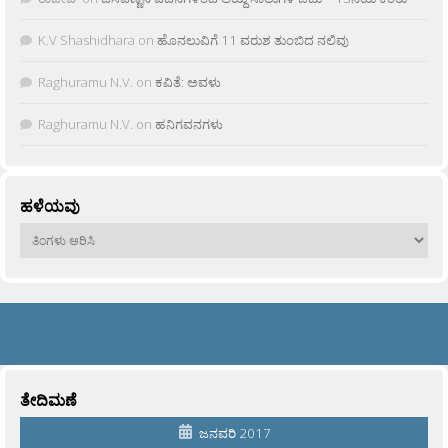
K.V Shashidhara
on
ಹೊನಲುವಿಗೆ 11 ವರುಶ ತುಂಬಿದ ನಲಿವು
Raghuramu N.V.
on
ಕವಿತೆ: ಅವಳು
Raghuramu N.V.
on
ಹನಿಗವನಗಳು
ಹಳೆಯವು
ಹಳೆಯವು
ತೇದಿಮಣೆ
ಜನವರಿ 2017