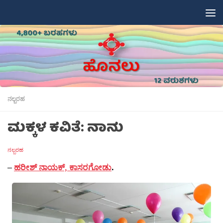
Skip to content
ನಲ್ಬರಹ
ಮಕ್ಕಳ ಕವಿತೆ: ನಾನು
ನಲ್ಬರಹ
–
ಹರೀಶ್ ನಾಯಕ್, ಕಾಸರಗೋಡು
.