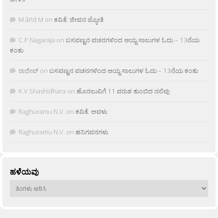
M âñd M
on
ಕವಿತೆ: ಜೀವನ ಜ್ಯೋತಿ
C.P.Nagaraja
on
ಬಸವಣ್ಣನ ವಚನಗಳಿಂದ ಆಯ್ದ ಸಾಲುಗಳ ಓದು – 13ನೆಯ
ಕಂತು
ರಾಜೀವ್
on
ಬಸವಣ್ಣನ ವಚನಗಳಿಂದ ಆಯ್ದ ಸಾಲುಗಳ ಓದು – 13ನೆಯ ಕಂತು
K.V Shashidhara
on
ಹೊನಲುವಿಗೆ 11 ವರುಶ ತುಂಬಿದ ನಲಿವು
Raghuramu N.V.
on
ಕವಿತೆ: ಅವಳು
Raghuramu N.V.
on
ಹನಿಗವನಗಳು
ಹಳೆಯವು
ಹಳೆಯವು