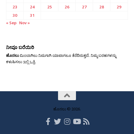
23
24
25
26
27
28
29
30
31
« Sep
Nov »
ನೀವೂ ಬರೆಯಿರಿ
ಹೊನಲು
ಮಿಂಬಾಗಿಲು ನಿಮಗಾಗಿ ಯಾವಾಗಲೂ ತೆರೆದಿರುತ್ತದೆ. ನಿಮ್ಮ ಬರಹಗಳನ್ನು
ಕಳುಹಿಸಲು
ಇಲ್ಲಿ ಒತ್ತಿ
.
ಹೊನಲು © 2026.