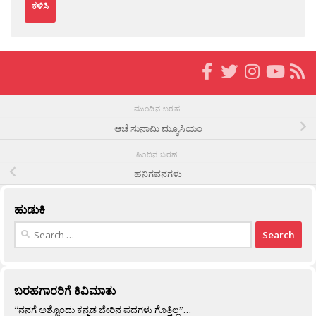
ಮುಂದಿನ ಬರಹ
ಆಚೆ ಸುನಾಮಿ ಮ್ಯೂಸಿಯಂ
ಹಿಂದಿನ ಬರಹ
ಹನಿಗವನಗಳು
ಹುಡುಕಿ
Search
for:
ಬರಹಗಾರರಿಗೆ ಕಿವಿಮಾತು
“ನನಗೆ ಅಶ್ಟೊಂದು ಕನ್ನಡ ಬೇರಿನ ಪದಗಳು ಗೊತ್ತಿಲ್ಲ”…