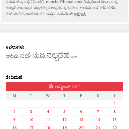
ಬರಹಗಳನ್ನು ಇಲ್ಲಿಗೆ ಮಿಂಚಿಸಿ:
minche@honalu.net
ನಿಮ್ಮ ಮಿಂಚೆ ವಿಳಾಸವನ್ನು
ಗುಟ್ಟಾಗಿಡಲಾಗುತ್ತದೆ. ಚಿತ್ರಗಳಿದ್ದರೆ ಅವುಗಳನ್ನು ಬರಹದ ಕಡತದೊಡನೆ ಸೇರಿಸಬೇಡಿ,
ಬೇರೆಯಾಗಿ ಮಿಂಚೆಗೆ ಅಂಟಿಸಿ. ಹೆಚ್ಚಿನ ಮಾಹಿತಿಗಾಗಿ
ಇಲ್ಲಿ ಒತ್ತಿ
.
ಕವಲುಗಳು
ನಲ್ಬರಹ
ನಡೆ-ನುಡಿ
ಅರಿಮೆ
ನಾಡು
ತೇದಿಮಣೆ
ಅಕ್ಟೋಬರ್ 2023
M
T
W
T
F
S
S
1
2
3
4
5
6
7
8
9
10
11
12
13
14
15
16
17
18
19
20
21
22