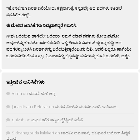
“ಹೊನಲಿಗಾಗಿ ಬರಹ ಬರೆಯೋದು ಕಶ್ಟವಾಗುತ್ತೆ. ಕನ್ನಡದ್ದೇ ಆದ ಪದಗಳು ಕೂಡಲೆ
ನೆನಪಿಗೆ ಬರಲ್ಲ”…
ಈ ಮೇಲಿನ ಅನಿಸಿಕೆಗಳು ನಿಮ್ಮದಾಗಿದ್ದರೆ ಗಮನಿಸಿ:
ನೀವು ಬರೆಯುವ ಹಾಗೆಯೇ ಬರೆಯಿರಿ. ನಿಮಗೆ ಯಾವ ಪದಗಳು ತೋಚುವುದೋ
ಅವುಗಳನ್ನು ಬಳಸಿಕೊಂಡೇ ಬರೆಯಿರಿ. ಇಲ್ಲಿ ಕೆಲವರು ಬಹಳ ಹೆಚ್ಚು ಕನ್ನಡದ್ದೇ ಆದ
ಪದಗಳನ್ನು ಬಳಸಿ ಬರಹಗಳನ್ನು ಬರೆಯುತ್ತಿದ್ದಾರೆಂಬುದು ದಿಟ. ಆದರೆ ಎಲ್ಲರೂ ಹಾಗೆಯೇ
ಬರೆಯಬೇಕೆಂದೇನೂ ಇಲ್ಲ. ನಿಮಗಾದಶ್ಟು ಕನ್ನಡದ್ದೇ ಪದಗಳನ್ನು ಬಳಸಿ ಬರೆಯಿರಿ, ಅಶ್ಟೇ.
ಇತ್ತೀಚಿನ ಅನಿಸಿಕೆಗಳು
Viren
on
ಹುಣಸೆ ಹುಳಿ ಅನ್ನ
Janardhana Relekar
on
ಮರದ ನೆರಳನು ಮರವೇ ನುಂಗಿ ಹಾಕಿದಾಗ…
rjnivah
on
ಮನಸೂರೆಗೊಳ್ಳುವ ಲೈಟ್ಲಮ್ ಕಣಿವೆ
Siddanagouda kalakeri
on
ಬಾದಮಿ ಅಮವಾಸ್ಯೆ: ಚಬನೂರ ಅಮೋಗ ಸಿದ್ದನ
ಹೇಳಿಕೆ