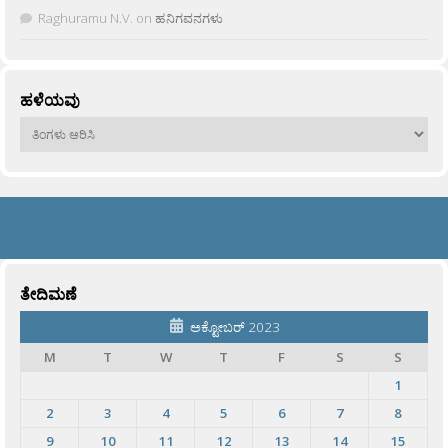
Raghuramu N.V.
on
ಹನಿಗವನಗಳು
ಹಳೆಯವು
ಹಳೆಯವು
ತೇದಿಮಣೆ
ಅಕ್ಟೋಬರ್ 2023
M
T
W
T
F
S
S
1
2
3
4
5
6
7
8
9
10
11
12
13
14
15