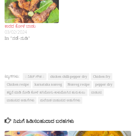
ಕಾರದ ಕೋಳಿ ಬಾಡು
03/02/2024
In "ನಡೆ-ನುಡಿ"
ಟ್ಯಾಗ್‌ಗಳು:
:: ನಿತಿನ್ ಗೌಡ ::
chicken chilli-pepper dry
Chicken fry
Chicken recipe
karnataka nonveg
Nonveg recipe
pepper dry
ತಟ್ಟನೆ ಮಾಡಿ ನೋಡಿ ಕೋಳಿ ಹಸಿಮೆಣಸು-ಕಾಳುಮೆಣಸಿನ ಹುರುಕುಲು
ಬಾಡೂಟ
ಬಾಡೂಟದ ಅಡುಗೆಗಳು
ಮಲೆನಾಡ ಬಾಡೂಟದ ಅಡುಗೆಗಳು
ನಿಮಗೆ ಹಿಡಿಸಬಹುದಾದ ಬರಹಗಳು