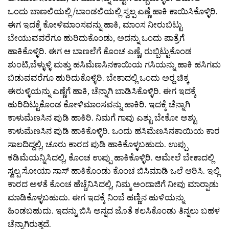
ಒಂದು ಬಾಣಲಿಯಲ್ಲಿ /ಬಾಂಡಲಿಯಲ್ಲಿ ಸ್ವಲ್ಪ ಎಣ್ಣೆ ಹಾಕಿ ಕಾಯಿಸಿಕೊಳ್ಳಿರಿ.
ಈಗ ಇದಕ್ಕೆ ಕೋಳಿಮಾಂಸವನ್ನು ಹಾಕಿ, ಮಾಂಸ ನೀರುಬಿಟ್ಟು
ಬೇಯುವವರೆಗೂ ಹುರಿದುಕೊಂಡು, ಅದನ್ನು ಒಂದು ಪಾತ್ರೆಗೆ
ಹಾಕಿಕೊಳ್ಳಿರಿ. ಈಗ ಆ ಬಾಣಲೆಗೆ ಕೊಂಚ ಎಣ್ಣೆ, ರುಬ್ಬಿಟ್ಟುಕೊಂಡ
ಶುಂಟಿ,ಬೆಳ್ಳುಳ್ಳಿ ಮತ್ತು ಹಸಿಮೆಣಸಿನಕಾಯಿಯ ಗಸಿಯನ್ನು ಹಾಕಿ ಹಸಿಗಮ
ಬಿಡುವವರೆಗೂ ಹುರಿದುಕೊಳ್ಳಿರಿ. ಬೇಕಾದಲ್ಲಿ ಒಂದು ಅರ್‍ದ ಚಿಕ್ಕ
ಈರುಳ್ಳಿಯನ್ನು ಎಣ್ಣೆಗೆ ಹಾಕಿ, ಚೆನ್ನಾಗಿ ಬಾಡಿಸಿಕೊಳ್ಳಿರಿ. ಈಗ ಇದಕ್ಕೆ
ಹುರಿದಿಟ್ಟುಕೊಂಡ ಕೋಳಿಮಾಂಸವನ್ನು ಹಾಕಿರಿ. ಇದಕ್ಕೆ ಚೆನ್ನಾಗಿ
ಕಾಳುಮೆಣಸಿನ ಪುಡಿ ಹಾಕಿರಿ. ನಿಮಗೆ ಗಾವು ಎಶ್ಟು ಬೇಕೋ ಅಶ್ಟು
ಕಾಳುಮೆಣಸಿನ ಪುಡಿ ಹಾಕಿಕೊಳ್ಳಿರಿ. ಒಂದು ಹಸಿಮೆಣಸಿನಕಾಯಿಯ ಕಾರ
ಸಾಲದಿದ್ದಲ್ಲಿ, ಚೂರು ಕಾರದ ಪುಡಿ ಹಾಕಿಕೊಳ್ಳಬಹುದು. ಉಪ್ಪು
ಕಡಿಮೆಯನ್ನಿಸಿದಲ್ಲಿ, ಕೊಂಚ ಉಪ್ಪು ಹಾಕಿಕೊಳ್ಳಿರಿ. ಆಮೇಲೆ ಬೇಕಾದಲ್ಲಿ
ಸ್ವಲ್ಪ ಸೋಯಾ ಸಾಸ್ ಹಾಕಿಕೊಂಡು ಕೊಂಚ ಬಿಸಿಮಾಡಿ ಒಲೆ ಆರಿಸಿ. ಇಲ್ಲಿ
ಕಾರದ ಅಳತೆ ಕೊಂಚ ಹೆಚ್ಚೆನಿಸಿದಲ್ಲಿ, ನಿಮ್ಮ ಅಂದಾಜಿಗೆ ನೀವು ಮಾರ್‍ಪಾಡು
ಮಾಡಿಕೊಳ್ಳಬಹುದು. ಈಗ ಇದಕ್ಕೆ ನಿಂಬೆ ಹಣ್ಣಿನ ಹುಳಿಯನ್ನು
ಹಿಂಡಬಹುದು. ಇದನ್ನು ಬಿಸಿ ಅನ್ನದ ಜೊತೆ ಕಲಸಿಕೊಂಡು ತಿನ್ನಲು ಬಹಳ
ಚೆನ್ನಾಗಿರುತ್ತದೆ.