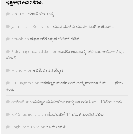
ಇತ್ತೀಚಿನ ಅನಿಸಿಕೆಗಳು
Viren
on
ಹುಣಸೆ ಹುಳಿ ಅನ್ನ
Janardhana Relekar
on
ಮರದ ನೆರಳನು ಮರವೇ ನುಂಗಿ ಹಾಕಿದಾಗ…
rjnivah
on
ಮನಸೂರೆಗೊಳ್ಳುವ ಲೈಟ್ಲಮ್ ಕಣಿವೆ
Siddanagouda kalakeri
on
ಬಾದಮಿ ಅಮವಾಸ್ಯೆ: ಚಬನೂರ ಅಮೋಗ ಸಿದ್ದನ
ಹೇಳಿಕೆ
M âñd M
on
ಕವಿತೆ: ಜೀವನ ಜ್ಯೋತಿ
C.P.Nagaraja
on
ಬಸವಣ್ಣನ ವಚನಗಳಿಂದ ಆಯ್ದ ಸಾಲುಗಳ ಓದು – 13ನೆಯ
ಕಂತು
ರಾಜೀವ್
on
ಬಸವಣ್ಣನ ವಚನಗಳಿಂದ ಆಯ್ದ ಸಾಲುಗಳ ಓದು – 13ನೆಯ ಕಂತು
K.V Shashidhara
on
ಹೊನಲುವಿಗೆ 11 ವರುಶ ತುಂಬಿದ ನಲಿವು
Raghuramu N.V.
on
ಕವಿತೆ: ಅವಳು