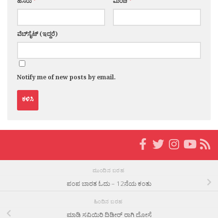
ಹೆಸರು
*
ಮಿಂಚೆ
*
ವೆಬ್‌ಸೈಟ್ (ಇದ್ದರೆ)
Notify me of new posts by email.
ಮುಂದಿನ ಬರಹ
ಪಂಪ ಬಾರತ ಓದು – 12ನೆಯ ಕಂತು
ಹಿಂದಿನ ಬರಹ
ಮಾಡಿ ಸವಿಯಿರಿ ದಿಡೀರ್ ರಾಗಿ ದೋಸೆ