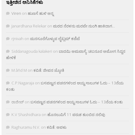
ಇತ್ತೀಚಿನ ಅನಿಸಿಕೆಗಳು
Viren
on
ಹುಣಸೆ ಹುಳಿ ಅನ್ನ
Janardhana Relekar
on
ಮರದ ನೆರಳನು ಮರವೇ ನುಂಗಿ ಹಾಕಿದಾಗ…
rjnivah
on
ಮನಸೂರೆಗೊಳ್ಳುವ ಲೈಟ್ಲಮ್ ಕಣಿವೆ
Siddanagouda kalakeri
on
ಬಾದಮಿ ಅಮವಾಸ್ಯೆ: ಚಬನೂರ ಅಮೋಗ ಸಿದ್ದನ
ಹೇಳಿಕೆ
M âñd M
on
ಕವಿತೆ: ಜೀವನ ಜ್ಯೋತಿ
C.P.Nagaraja
on
ಬಸವಣ್ಣನ ವಚನಗಳಿಂದ ಆಯ್ದ ಸಾಲುಗಳ ಓದು – 13ನೆಯ
ಕಂತು
ರಾಜೀವ್
on
ಬಸವಣ್ಣನ ವಚನಗಳಿಂದ ಆಯ್ದ ಸಾಲುಗಳ ಓದು – 13ನೆಯ ಕಂತು
K.V Shashidhara
on
ಹೊನಲುವಿಗೆ 11 ವರುಶ ತುಂಬಿದ ನಲಿವು
Raghuramu N.V.
on
ಕವಿತೆ: ಅವಳು