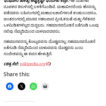
ಇಂಥೋರ ತಾಕತ್ತು ಅಷ್ಟಕ್ಕಷ್ಟೇ ಇರಬೇಕು ಕಣ್ರೀ.
=ಈ ನುಡಿಗಳು
ರೂಪಕದ ತಿರುಳಿನಲ್ಲಿ ಬಳಕೆಗೊಂಡಿವೆ. ಮಹಾವೀರರೆಂದು ಹೆಸರನ್ನು
ಪಡೆದವರು ಬಹಿರಂಗದಲ್ಲಿ ಮಹಾಬಲಶಾಲಿಗಳಂತೆ ಕಂಡುಬಂದರೂ,
ಅಂತರಂಗದಲ್ಲಿ ಮಾನವ ಸಹಜವಾದ ಪ್ರೀತಿ,ಕರುಣೆ ಮತ್ತು ಗೆಳೆತನದ
ಒಳಮಿಡಿತಗಳಿಲ್ಲದ ದುರ್‍ಬಲರು. ಸಹಮಾನವರೊಡನೆ ಜತೆಗೂಡಿ ಒಲವು
ನಲಿವು ನೆಮ್ಮದಿಯಿಂದ ಬಾಳಲಾರದವರು;
ಸಹಮಾನವರನ್ನು ಕೊಲ್ಲುವವನು ದೊಡ್ಡವನಲ್ಲ; ಸಹಮಾನವರೊಡನೆ
ಜತೆಗೂಡಿ ನೆಮ್ಮದಿಯಿಂದ ಬಾಳುವವನು ದೊಡ್ಡವನು ಎಂಬ
ಸಂದೇಶವನ್ನು ಈ ಕವನ ಹೇಳುತ್ತಿದೆ.
(ಚಿತ್ರ ಸೆಲೆ:
wikipedia.org
)
Share this: