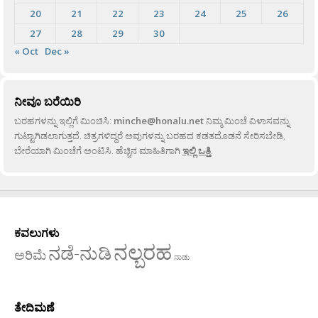
20
21
22
23
24
25
26
27
28
29
30
« Oct
Dec »
ನೀವೂ ಬರೆಯಿರಿ
ಬರಹಗಳನ್ನು ಇಲ್ಲಿಗೆ ಮಿಂಚಿಸಿ:
minche@honalu.net
ನಿಮ್ಮ ಮಿಂಚೆ ವಿಳಾಸವನ್ನು
ಗುಟ್ಟಾಗಿಡಲಾಗುತ್ತದೆ. ಚಿತ್ರಗಳಿದ್ದರೆ ಅವುಗಳನ್ನು ಬರಹದ ಕಡತದೊಡನೆ ಸೇರಿಸಬೇಡಿ,
ಬೇರೆಯಾಗಿ ಮಿಂಚೆಗೆ ಅಂಟಿಸಿ. ಹೆಚ್ಚಿನ ಮಾಹಿತಿಗಾಗಿ
ಇಲ್ಲಿ ಒತ್ತಿ
.
ಕವಲುಗಳು
ನಲ್ಬರಹ
ನಡೆ-ನುಡಿ
ಅರಿಮೆ
ನಾಡು
ತೇದಿಮಣೆ