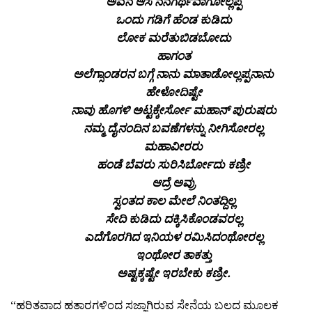
ಅವನ ಆಸೆ ನನಗರ್ಥವಾಗೋಲ್ಲಪ್ಪ
ಒಂದು ಗಡಿಗೆ ಹೆಂಡ ಕುಡಿದು
ಲೋಕ ಮರೆತುಬಿಡಬೋದು
ಹಾಗಂತ
ಅಲೆಗ್ಸಾಂಡರನ ಬಗ್ಗೆ ನಾನು ಮಾತಾಡೋಲ್ಲಪ್ಪನಾನು
ಹೇಳೋದಿಷ್ಟೇ
ನಾವು ಹೊಗಳಿ ಅಟ್ಟಕ್ಕೇರ್ಸೋ ಮಹಾನ್ ಪುರುಷರು
ನಮ್ಮ ದೈನಂದಿನ ಬವಣೆಗಳನ್ನು ನೀಗಿಸೋರಲ್ಲ
ಮಹಾವೀರರು
ಹಂಡೆ ಬೆವರು ಸುರಿಸಿರ್ಬೋದು ಕಣ್ರೀ
ಆದ್ರೆ ಅವ್ರು
ಸ್ವಂತದ ಕಾಲ ಮೇಲೆ ನಿಂತದ್ದಿಲ್ಲ
ಸೇದಿ ಕುಡಿದು ದಕ್ಕಿಸಿಕೊಂಡವರಲ್ಲ
ಎದೆಗೊರಗಿದ ಇನಿಯಳ ರಮಿಸಿದಂಥೋರಲ್ಲ
ಇಂಥೋರ ತಾಕತ್ತು
ಅಷ್ಟಕ್ಕಷ್ಟೇ ಇರಬೇಕು ಕಣ್ರೀ.
“ಹರಿತವಾದ ಹತಾರಗಳಿಂದ ಸಜ್ಜಾಗಿರುವ ಸೇನೆಯ ಬಲದ ಮೂಲಕ