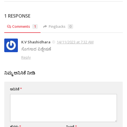
1 RESPONSE
Comments
1
Pingbacks
0
K.V Shashidhara
14/11/2023 at 7:32 AM
ಸೊಗಸಾದ ವಿಶ್ಲೇಷಣೆ
Reply
ನಿಮ್ಮ ಅನಿಸಿಕೆ ನೀಡಿ
ಅನಿಸಿಕೆ
*
ಹೆಸರು
*
ಮಿಂಚೆ
*