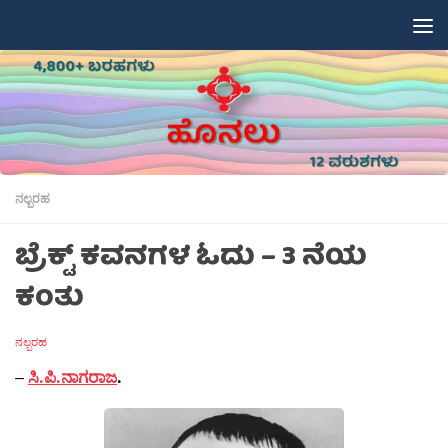
Skip to content
ನಲ್ಬರಹ
ಬ್ರೆಕ್ಟ್ ಕವನಗಳ ಓದು – 3 ನೆಯ
ಕಂತು
ನಲ್ಬರಹ
–
ಸಿ.ಪಿ.ನಾಗರಾಜ
.