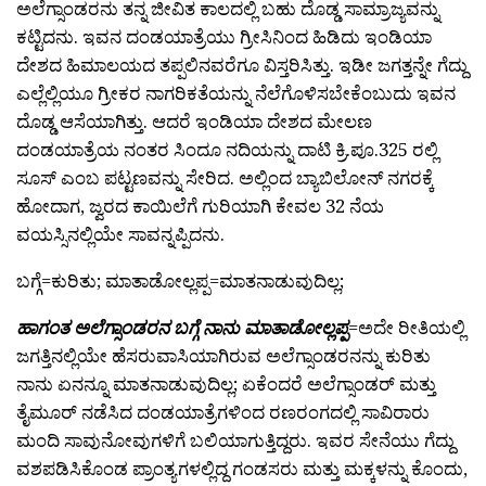
ಅಲೆಗ್ಸಾಂಡರನು ತನ್ನ ಜೀವಿತ ಕಾಲದಲ್ಲಿ ಬಹು ದೊಡ್ಡ ಸಾಮ್ರಾಜ್ಯವನ್ನು
ಕಟ್ಟಿದನು. ಇವನ ದಂಡಯಾತ್ರೆಯು ಗ್ರೀಸಿನಿಂದ ಹಿಡಿದು ಇಂಡಿಯಾ
ದೇಶದ ಹಿಮಾಲಯದ ತಪ್ಪಲಿನವರೆಗೂ ವಿಸ್ತರಿಸಿತ್ತು. ಇಡೀ ಜಗತ್ತನ್ನೇ ಗೆದ್ದು
ಎಲ್ಲೆಲ್ಲಿಯೂ ಗ್ರೀಕರ ನಾಗರಿಕತೆಯನ್ನು ನೆಲೆಗೊಳಿಸಬೇಕೆಂಬುದು ಇವನ
ದೊಡ್ಡ ಆಸೆಯಾಗಿತ್ತು. ಆದರೆ ಇಂಡಿಯಾ ದೇಶದ ಮೇಲಣ
ದಂಡಯಾತ್ರೆಯ ನಂತರ ಸಿಂದೂ ನದಿಯನ್ನು ದಾಟಿ ಕ್ರಿ.ಪೂ.325 ರಲ್ಲಿ
ಸೂಸ್ ಎಂಬ ಪಟ್ಟಣವನ್ನು ಸೇರಿದ. ಅಲ್ಲಿಂದ ಬ್ಯಾಬಿಲೋನ್ ನಗರಕ್ಕೆ
ಹೋದಾಗ, ಜ್ವರದ ಕಾಯಿಲೆಗೆ ಗುರಿಯಾಗಿ ಕೇವಲ 32 ನೆಯ
ವಯಸ್ಸಿನಲ್ಲಿಯೇ ಸಾವನ್ನಪ್ಪಿದನು.
ಬಗ್ಗೆ=ಕುರಿತು; ಮಾತಾಡೋಲ್ಲಪ್ಪ=ಮಾತನಾಡುವುದಿಲ್ಲ;
ಹಾಗಂತ ಅಲೆಗ್ಸಾಂಡರನ ಬಗ್ಗೆ ನಾನು ಮಾತಾಡೋಲ್ಲಪ್ಪ
=ಅದೇ ರೀತಿಯಲ್ಲಿ
ಜಗತ್ತಿನಲ್ಲಿಯೇ ಹೆಸರುವಾಸಿಯಾಗಿರುವ ಅಲೆಗ್ಸಾಂಡರನನ್ನು ಕುರಿತು
ನಾನು ಏನನ್ನೂ ಮಾತನಾಡುವುದಿಲ್ಲ; ಏಕೆಂದರೆ ಅಲೆಗ್ಸಾಂಡರ್ ಮತ್ತು
ತೈಮೂರ್ ನಡೆಸಿದ ದಂಡಯಾತ್ರೆಗಳಿಂದ ರಣರಂಗದಲ್ಲಿ ಸಾವಿರಾರು
ಮಂದಿ ಸಾವುನೋವುಗಳಿಗೆ ಬಲಿಯಾಗುತ್ತಿದ್ದರು. ಇವರ ಸೇನೆಯು ಗೆದ್ದು
ವಶಪಡಿಸಿಕೊಂಡ ಪ್ರಾಂತ್ಯಗಳಲ್ಲಿದ್ದ ಗಂಡಸರು ಮತ್ತು ಮಕ್ಕಳನ್ನು ಕೊಂದು,