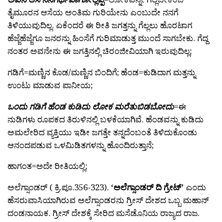
ತೈಮೂರನ ಆಸೆಯ ಅಂತಿಮ ಗುರಿಯೇನು ಎಂಬುದೇ ನನಗೆ
ತಿಳಿಯುವುದಿಲ್ಲ. ಏಕೆಂದರೆ ಈ ರೀತಿ ಜಗತ್ತನ್ನು ಗೆಲ್ಲಲು ಹೊರಟಾಗ
ಹೆಜ್ಜೆಹೆಜ್ಜೆಗೂ ಜನರನ್ನು ಹಿಂಸೆಗೆ ಗುರಿಮಾಡುತ್ತ ಮುಂದೆ ಸಾಗಬೇಕು. ಗೆದ್ದ
ನಂತರ ಅವನೇನು ಈ ಜಗತ್ತಿನಲ್ಲಿ ಚಿರಂಜೀವಿಯಾಗಿ ಇರುವುದಿಲ್ಲ;
ಗಡಿಗೆ=ಮಣ್ಣಿನ ಕೊಡ/ಮಣ್ಣಿನ ಬಿಂದಿಗೆ; ಹೆಂಡ=ಕುಡಿದಾಗ ಮತ್ತನ್ನು
ಉಂಟು ಮಾಡುವ ಪಾನೀಯ;
ಒಂದು ಗಡಿಗೆ ಹೆಂಡ ಕುಡಿದು ಲೋಕ ಮರೆತುಬಿಡಬೋದು
=ಈ
ನುಡಿಗಳು ರೂಪಕದ ತಿರುಳಿನಲ್ಲಿ ಬಳಕೆಯಾಗಿವೆ. ಹೆಂಡವನ್ನು ಕುಡಿದು
ಅಮಲೇರಿದ ವ್ಯಕ್ತಿಯು ಇಡೀ ಜಗತ್ತೇ ತನ್ನದೆಂಬಂತೆ ತಿಳಿದುಕೊಂಡು
ಆನಂದಪಡುವ ಒಳಮಿಡಿತಗಳನ್ನು ಹೊಂದಿರುತ್ತಾನೆ;
ಹಾಗಂತ=ಅದೇ ರೀತಿಯಲ್ಲಿ;
ಅಲೆಗ್ಸಾಂಡರ್ ( ಕ್ರಿ.ಪೂ.356-323).
‘ಅಲೆಗ್ಸಾಂಡರ್ ದಿ ಗ್ರೇಟ್’
ಎಂದು
ಹೆಸರುವಾಸಿಯಾಗಿರುವ ಅಲೆಗ್ಸಾಂಡರನು ಗ್ರೀಸ್ ದೇಶದ ಒಬ್ಬ ಮಹಾನ್
ದಂಡನಾಯಕ. ಗ್ರೀಸ್ ದೇಶಕ್ಕೆ ಸೇರಿದ ಮಸೆಡೊನಿಯ ರಾಜ್ಯದ ರಾಜ.