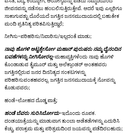
ವಸತಿ, ವಿದ್ಯೆ, ಉದ್ಯೋಗ, ಆರೋಗ್ಯವನ್ನು ಪಡೆದು ನೆಮ್ಮದಿಯಿಂದ
ಜೀವನವನ್ನು ನಡೆಸಲು ಹಂಬಲಿಸುತ್ತಿರುತ್ತೇವೆ. ಆದರೆ ಇವು ಎಲ್ಲರಿಗೂ
ಸಾಕಾಗುವಶ್ಟು ದೊರೆಯದೆ ಜಗತ್ತಿನ ಜನಸಮುದಾಯದಲ್ಲಿ ಬಹುತೇಕ
ಮಂದಿ ಪ್ರತಿನಿತ್ಯ ಪರಿತಪಿಸುತ್ತಿದ್ದಾರೆ;
ನೀಗಿಸು=ಪರಿಹರಿಸು/ನಿವಾರಿಸು/ಇಲ್ಲದಂತೆ ಮಾಡು;
ನಾವು ಹೊಗಳಿ ಅಟ್ಟಕ್ಕೇರ್ಸೋ ಮಹಾನ್ ಪುರುಷರು ನಮ್ಮ ದೈನಂದಿನ
ಬವಣೆಗಳನ್ನು ನೀಗಿಸೋರಲ್ಲ
=ಮಹಾವ್ಯಕ್ತಿಗಳೆಂದು ನಾವು ಹೊಗಳಿ
ಕೊಂಡಾಡುವ ತೈಮೂರ್ ಮತ್ತು ಅಲೆಕ್ಸಾಂಡರ್ ಅಂತಹವರು
ಜಗತ್ತಿನಲ್ಲಿರುವ ಜನರ ದಿನನಿತ್ಯದ ಸಂಕಟಗಳನ್ನು
ಪರಿಹರಿಸುವಂತಹವರಲ್ಲ. ಜಗತ್ತಿನ ಜನಸಮುದಾಯಕ್ಕೆ ನೋವನ್ನು
ಕೊಡುವವರು;
ಹಂಡೆ=ಲೋಹದ ದೊಡ್ಡ ಪಾತ್ರೆ;
ಹಂಡೆ ಬೆವರು ಸುರಿಸಿರ್ಬೋದು
=ಇದೊಂದು ರೂಪಕ.
ದಂಡಯಾತ್ರೆಯನ್ನು ಮಾಡುವಾಗ ತುಂಬಾ ಅಡೆತಡೆಗಳನ್ನು ಎದುರಿಸಿ
ಕೆಚ್ಚು, ಪರಾಕ್ರಮ ಮತ್ತು ಪರಿಶ್ರಮದಿಂದ ಜಯವನ್ನು ಪಡೆದಿರಬಹುದು;