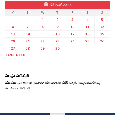
ನವೆಂಬರ್ 2023
M
T
W
T
F
S
S
1
2
3
4
5
6
7
8
9
10
11
12
13
14
15
16
17
18
19
20
21
22
23
24
25
26
27
28
29
30
« Oct
Dec »
ನೀವೂ ಬರೆಯಿರಿ
ಹೊನಲು
ಮಿಂಬಾಗಿಲು ನಿಮಗಾಗಿ ಯಾವಾಗಲೂ ತೆರೆದಿರುತ್ತದೆ. ನಿಮ್ಮ ಬರಹಗಳನ್ನು
ಕಳುಹಿಸಲು
ಇಲ್ಲಿ ಒತ್ತಿ
.