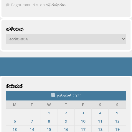
Raghuramu N.V.
on
ಹನಿಗವನಗಳು
ಹಳೆಯವು
ಹಳೆಯವು
ತೇದಿಮಣೆ
ನವೆಂಬರ್ 2023
M
T
W
T
F
S
S
1
2
3
4
5
6
7
8
9
10
11
12
13
14
15
16
17
18
19