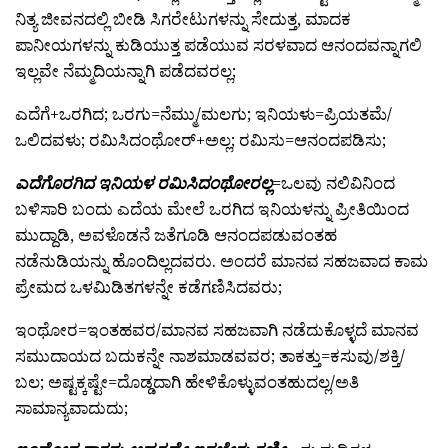
ನಿತ್ಯ ಜೀವನದಲ್ಲಿ ಬೀಡಿ ಸಿಗರೇಟುಗಳನ್ನು ಸೇದುತ್ತ, ಮಾದಕ
ಪಾನೀಯಗಳನ್ನು ಕುಡಿಯುತ್ತ ಪಡೆಯುವ ಸರಳವಾದ ಆನಂದವನ್ನಾಗಲಿ
ಇಲ್ಲವೇ ನೆಮ್ಮದಿಯನ್ನಾಗಿ ಪಡೆದವರಲ್ಲ;
ಎದೆಗೆ+ಒರಗಿದ; ಒರಗು=ನೆಮ್ಮು/ಮಲಗು; ಇನಿಯಳು=ಪ್ರಿಯತಮೆ/
ಒಲಿದವಳು; ರಮಿಸಿದಂಥೋರ್+ಅಲ್ಲ; ರಮಿಸು=ಆನಂದಪಡಿಸು;
ಎದೆಗೊರಗಿದ ಇನಿಯಳ ರಮಿಸಿದಂಥೋರಲ್ಲ
=ಒಲವು ನಲಿವಿನಿಂದ
ಬಳಿಸಾರಿ ಬಂದು ಎದೆಯ ಮೇಲೆ ಒರಗಿದ ಇನಿಯಳನ್ನು ಪ್ರೀತಿಯಿಂದ
ಮುದ್ದಾಡಿ, ಅವಳೊಡನೆ ಜತೆಗೂಡಿ ಆನಂದಪಡುವಂತಹ
ನಡೆನುಡಿಯನ್ನು ಹೊಂದಿಲ್ಲದವರು. ಅಂದರೆ ಮಾನವ ಸಹಜವಾದ ಕಾಮ
ಪ್ರೇಮದ ಒಳಮಿಡಿತಗಳನ್ನೇ ಕಡೆಗಣಿಸಿದವರು;
ಇಂಥೋರ=ಇಂತಹವರ/ಮಾನವ ಸಹಜವಾಗಿ ನಡೆದುಕೊಳ್ಳದೆ ಮಾನವ
ಸಮುದಾಯದ ಬದುಕನ್ನೇ ನಾಶಮಾಡವವರ; ತಾಕತ್ತು=ಕಸುವು/ಶಕ್ತಿ/
ಬಲ; ಅಷ್ಟಕ್ಕಷ್ಟೇ=ದೊಡ್ಡದಾಗಿ ಹೇಳಿಕೊಳ್ಳುವಂತಹುದಲ್ಲ/ಅತಿ
ಸಾಮಾನ್ಯವಾದುದು;