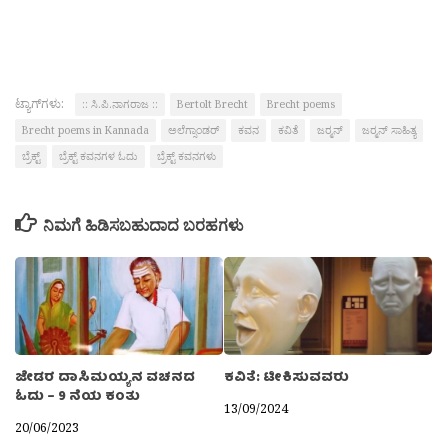
ಟ್ಯಾಗ್‌ಗಳು:
:: ಸಿ.ಪಿ.ನಾಗರಾಜ ::
Bertolt Brecht
Brecht poems
Brecht poems in Kannada
ಅಲೆಗ್ಸಾಂಡರ್
ಕವನ
ಕವಿತೆ
ಜರ್‍ಮನ್‍
ಜರ್‍ಮನ್ ಸಾಹಿತ್ಯ
ಬ್ರೆಕ್ಟ್
ಬ್ರೆಕ್ಟ್ ಕವನಗಳ ಓದು
ಬ್ರೆಕ್ಟ್ ಕವನಗಳು
ನಿಮಗೆ ಹಿಡಿಸಬಹುದಾದ ಬರಹಗಳು
ಜೇಡರ ದಾಸಿಮಯ್ಯನ ವಚನದ
ಕವಿತೆ: ಟೀಕಿಸುವವರು
ಓದು – 9 ನೆಯ ಕಂತು
13/09/2024
20/06/2023