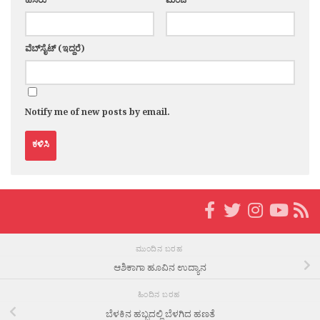
ವೆಬ್‌ಸೈಟ್ (ಇದ್ದರೆ)
Notify me of new posts by email.
ಮುಂದಿನ ಬರಹ
ಆಶಿಕಾಗಾ ಹೂವಿನ ಉದ್ಯಾನ
ಹಿಂದಿನ ಬರಹ
ಬೆಳಕಿನ ಹಬ್ಬದಲ್ಲಿ ಬೆಳಗಿದ ಹಣತೆ