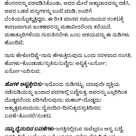
ಹೆಂಗಸರನ್ನು ವಶಪಡಿಸಿಕೊಂಡು, ಅವರ ಮೇಲೆ ಅತ್ಯಾಚಾರವನ್ನು ನಡೆಸಿ,
ಅವರ ಒಡವೆ ವಸ್ತುಗಳನ್ನು ಲೂಟಿ ಮಾಡಿ, ಊರಿಗೆ
ಬೆಂಕಿಯನ್ನೊಡ್ಡುತ್ತಿದ್ದರು. ಈ ರೀತಿ ಮಾನವ ಸಮುದಾಯದ ಸಂಕಟಕ್ಕೆ
ಕಾರಣವಾಗುವ ಇಂತಹವರನ್ನು ಮಹಾವೀರರೆಂದು ಕರೆಯದೆ,
ಮಹಾಕ್ರೂರಿಗಳೆಂದು ಗುರುತಿಸಬೇಕು ಎಂಬ ಆಶಯವನ್ನು ಈ ನುಡಿಗಳು
ಹೊಂದಿವೆ;
ನಾನು ಹೇಳೋದಿಷ್ಟೆ=ನಾನು ಹೇಳುತ್ತಿರುವುದು ಒಂದು ಸರಳವಾದ ಸಂಗತಿ;
ಹೊಗಳು=ಕೊಂಡಾಡು/ಸ್ತುತಿಸು/ಬಣ್ಣಿಸು; ಅಟ್ಟಕ್ಕೆ+ಏರ್ಸೋ;
ಏರ್ಸೋ=ಏರಿಸುವ;
ಹೊಗಳಿ ಅಟ್ಟಕ್ಕೇರಿಸು
=ಇದೊಂದು ನುಡಿಗಟ್ಟು. ಯಾವುದೇ ವ್ಯಕ್ತಿಯ
ನಡೆನುಡಿಯನ್ನು ಇಂಪಾದ ಪದಗಳಲ್ಲಿ ಬಣ್ಣಿಸುತ್ತ, ಅವರನ್ನು ಎಲ್ಲರಿಗಿಂತ
ದೊಡ್ಡವರೆಂದು ಪರಿಗಣಿಸುವುದು; ಮಹಾನ್=ದೊಡ್ಡದು/
ಅತ್ಯುತ್ತಮವಾದುದು; ದೈನಂದಿನ=ದಿನನಿತ್ಯದ/ಪ್ರತಿದಿನದ;
ಬವಣೆ=ತೊಂದರೆ/ಸಂಕಟ;
ನಮ್ಮ ದೈನಂದಿನ ಬವಣೆಗಳು
=ಜಗತ್ತಿನಲ್ಲಿರುವ ನಾವೆಲ್ಲರೂ ಅನ್ನ, ಬಟ್ಟೆ,