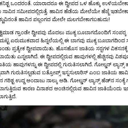
ಗೆ ಕನಿಶ್ಟ ಒಂದರಂತೆ. ಯಾರಾದರೂ ಈ ದ್ವೀಪದ ಒಳ ಹೊಕ್ಕು ಉಳಿಯಬೇಕಾ
ೂ ಸಾವಿನ ಸಮೀಪದಲ್ಲಿರುತ್ತೆ. ಹಾವಿನ ಹೆಡೆಯ ಮೇಲೆಯೇ ಹೆಜ್ಜೆ ಇಡಬೇ
್ಣುವಿನಂತೆ ಹಾವಿನ ಪಲ್ಲಂಗದ ಮೇಲೇ ಮಲಗಬೇಕಾಗಬಹುದು!
 ಕ್ವಿಮಾಡ ಗ್ರಾಂಡೇ ದ್ವೀಪವು ಮೊದಲು ಮುಕ್ಯ ಬೂಬಾಗದೊಂದಿಗೆ ಸಂಪರ‍್ಕ 
 ಮಟ್ಟ ಏರುಮುಕವಾದ ಹಿನ್ನಲೆಯಲ್ಲಿ ಈ ಬಾಗವು ಮುಕ್ಯ ಬೂಬಾಗದಿಂದ ಸ
ಂಡು ಪ್ರತ್ಯೇಕ ದ್ವೀಪವಾಯಿತು. ಹೊಸಹೊಸ ಜಾತಿಯ ಸರ‍್ಪಗಳ ವಿಕಸನಕ್ಕೆ
ಯಿತು ಎನ್ನಲಾಗಿದೆ. ಈ ದ್ವೀಪದಲ್ಲಿರುವ ಹಾವುಗಳಲ್ಲಿ ಹೆಚ್ಚಿನವು ವಿಶ
ತಿಯ ಹಾವುಗಳನ್ನು ಈ ದ್ವೀಪದಲ್ಲಿ ಗುರುತಿಸಲಾಗಿದೆ. ಗೋಲ್ಡನ್ ಲ್ಯಾನ್ಸ್
ವಾಗಿ ಗುರುತಿಸಲ್ಪಡುವ ಬತ್ರೋಪ್ಸ್ ಇಸ್ನಸುಲಾರಿಸ್ ಎಂಬ ಜಾತಿಯ ಹಾ
 ಗರಿಶ್ಟ ಉದ್ದ ಅಂದಾಜು ನಾಲ್ಕು ಅಡಿ. ಗೋಲ್ಡನ್ ಲ್ಯಾನ್ಸ್ ಹೆಡ್‍ನ ಸಂಕ
ಾಗುತ್ತಿರುವ ಕಾರಣ ವಿನಾಶದ ಅಂಚಿನಲ್ಲಿರುವ ಹಾವಿನ ಜಾತಿಯೆಂದು ಇದ
ುತ್ತಿದೆ.