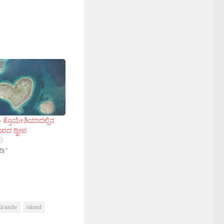
ಕ್ – ಕ್ರೊಯೇಶಿಯಾದಲ್ಲಿನ
ರದ ದ್ವೀಪ
3
ಡಿ"
 Grande
island