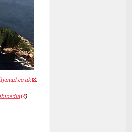
lymail.co.uk
,
ikipedia
)