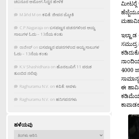
ಚಬನೂರ ಅಮೋಗ ಸಿದ್ದನ ಹೇಳಿಕೆ
ಮೀಟರ್‍
ಹೆಜ್ಜೆಯ
M âñd M
on
ಕವಿತೆ: ಜೀವನ ಜ್ಯೋತಿ
ಮಹಾವಿಶ
C.P.Nagaraja
on
ಬಸವಣ್ಣನ ವಚನಗಳಿಂದ ಆಯ್ದ
ಇಲ್ಹಾ ಡ
ಸಾಲುಗಳ ಓದು – 13ನೆಯ ಕಂತು
ಸಮುದ್ರ
ರಾಜೀವ್
on
ಬಸವಣ್ಣನ ವಚನಗಳಿಂದ ಆಯ್ದ ಸಾಲುಗಳ
ಕಡಿದುಕೊ
ಓದು – 13ನೆಯ ಕಂತು
ನಾಂದಿಯಾ
K.V Shashidhara
on
ಹೊನಲುವಿಗೆ 11 ವರುಶ
4000 ಜಾ
ತುಂಬಿದ ನಲಿವು
ಸಾಮಾನ್ಯ
ಈ ಹಾವಿನ
Raghuramu N.V.
on
ಕವಿತೆ: ಅವಳು
ಕಡಿಮೆಯ
Raghuramu N.V.
on
ಹನಿಗವನಗಳು
ಕಾಪಾಡಲಾಗ
ಹಳೆಯವು
ಹಳೆಯವು