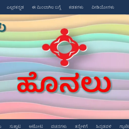
ಎಲ್ಲರಕನ್ನಡ
ಈ ಮಿಂಬಾಗಿಲ ಬಗ್ಗೆ
ಕಡತಗಳು
ವೀಡಿಯೋಗಳು
ು
ಸುತ್ತಾಟ
ಆಟೋಟ
ವಚನಗಳು
ತನ್ನೇಳಿಗೆ
ಹಿನ್ನಡವಳಿ
ಗ್ಯಾಜೆ