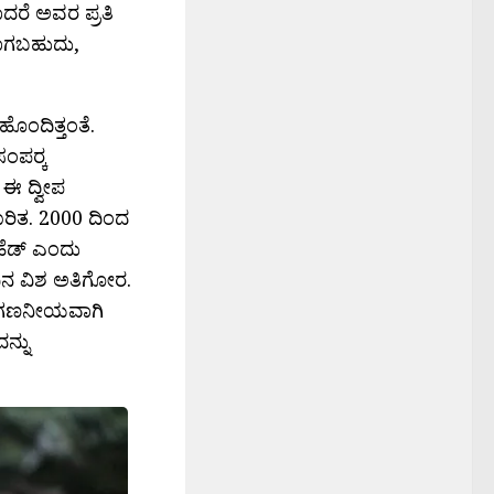
ದರೆ ಅವರ ಪ್ರತಿ
ಕಾಗಬಹುದು,
ಹೊಂದಿತ್ತಂತೆ.
ಂಪರ‍್ಕ
 ಈ ದ್ವೀಪ
ಪೂರಿತ. 2000 ದಿಂದ
 ಹೆಡ್ ಎಂದು
ವಿನ ವಿಶ ಅತಿಗೋರ.
್ಯೆ ಗಣನೀಯವಾಗಿ
ನ್ನು