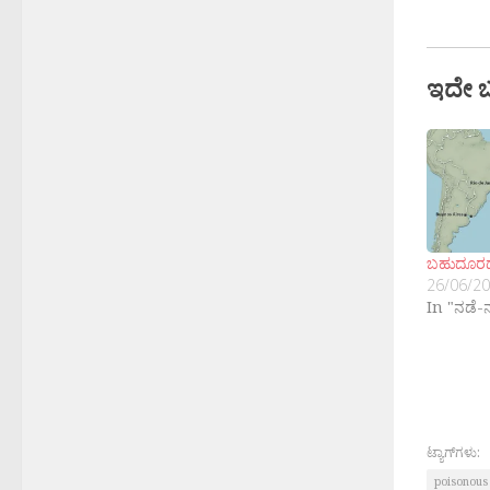
ಇದೇ 
ಬಹುದೂರದ ದ್
26/06/2
In "ನಡೆ-
ಟ್ಯಾಗ್‌ಗಳು:
poisonous