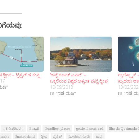
ಬಗೆಯವು:
ವೀಪ – ಟ್ರಿಸ್ಟನ್ ಡ ಕುನ್ಹ
‘ಜಸ್ಟ್ ರೂಮ್ ಎನಪ್’ –
ಗ್ಯಾಲೆಸ್ಜ್ನಾ
017
ಒಕ್ಕಲಿರುವ ವಿಶ್ವದ ಅತ್ಯಂತ ಪುಟ್ಟ ದ್ವೀಪ
ಹ್ರುದಯ ಆಕಾ
ನುಡಿ"
10/09/2018
13/02/202
In "ನಡೆ-ನುಡಿ"
In "ನಡೆ-ನು
:: ಕೆ.ವಿ.ಶಶಿದರ ::
Brazil
Deadliest places
golden lancehead
Ilha da Queimada
 snake
Snake island
ದ್ವೀಪ
ಬ್ರೆಜಿಲ್
ಸೋಜಿಗದ ಸಂಗತಿ
ಹಾವು