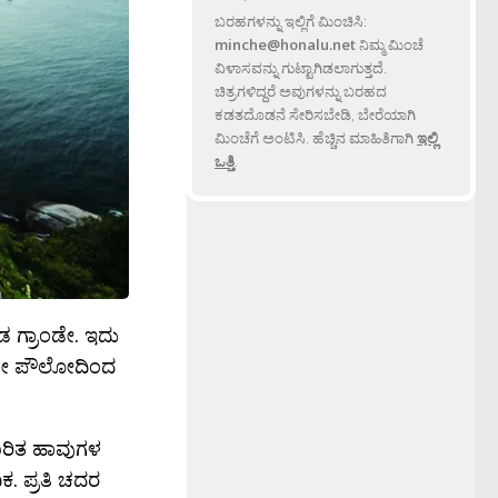
ಬರಹಗಳನ್ನು ಇಲ್ಲಿಗೆ ಮಿಂಚಿಸಿ:
minche@honalu.net
ನಿಮ್ಮ ಮಿಂಚೆ
ವಿಳಾಸವನ್ನು ಗುಟ್ಟಾಗಿಡಲಾಗುತ್ತದೆ.
ಚಿತ್ರಗಳಿದ್ದರೆ ಅವುಗಳನ್ನು ಬರಹದ
ಕಡತದೊಡನೆ ಸೇರಿಸಬೇಡಿ, ಬೇರೆಯಾಗಿ
ಮಿಂಚೆಗೆ ಅಂಟಿಸಿ. ಹೆಚ್ಚಿನ ಮಾಹಿತಿಗಾಗಿ
ಇಲ್ಲಿ
ಒತ್ತಿ
.
ಡ ಗ್ರಾಂಡೇ. ಇದು
ಸಾವೋ ಪೌಲೋದಿಂದ
ಶಪೂರಿತ ಹಾವುಗಳ
ಿಕ. ಪ್ರತಿ ಚದರ