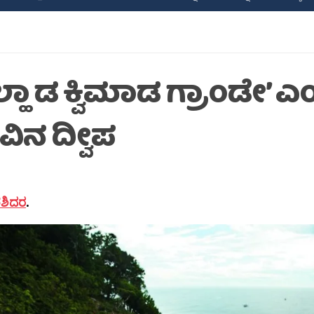
್ಹಾ ಡ ಕ್ವಿಮಾಡ ಗ್ರಾಂಡೇ’ 
ವಿನ ದ್ವೀಪ
.ಶಶಿದರ
.