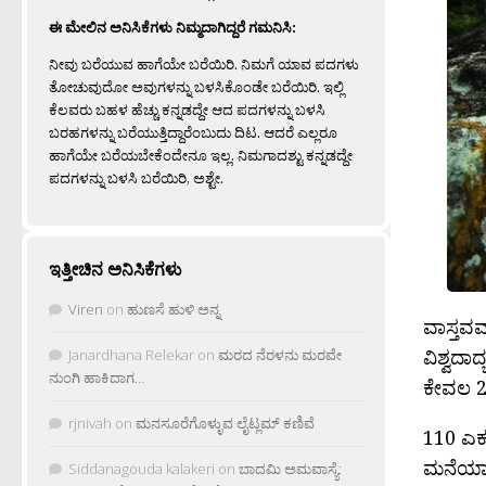
ಈ ಮೇಲಿನ ಅನಿಸಿಕೆಗಳು ನಿಮ್ಮದಾಗಿದ್ದರೆ ಗಮನಿಸಿ:
ನೀವು ಬರೆಯುವ ಹಾಗೆಯೇ ಬರೆಯಿರಿ. ನಿಮಗೆ ಯಾವ ಪದಗಳು
ತೋಚುವುದೋ ಅವುಗಳನ್ನು ಬಳಸಿಕೊಂಡೇ ಬರೆಯಿರಿ. ಇಲ್ಲಿ
ಕೆಲವರು ಬಹಳ ಹೆಚ್ಚು ಕನ್ನಡದ್ದೇ ಆದ ಪದಗಳನ್ನು ಬಳಸಿ
ಬರಹಗಳನ್ನು ಬರೆಯುತ್ತಿದ್ದಾರೆಂಬುದು ದಿಟ. ಆದರೆ ಎಲ್ಲರೂ
ಹಾಗೆಯೇ ಬರೆಯಬೇಕೆಂದೇನೂ ಇಲ್ಲ. ನಿಮಗಾದಶ್ಟು ಕನ್ನಡದ್ದೇ
ಪದಗಳನ್ನು ಬಳಸಿ ಬರೆಯಿರಿ, ಅಶ್ಟೇ.
ಇತ್ತೀಚಿನ ಅನಿಸಿಕೆಗಳು
Viren
on
ಹುಣಸೆ ಹುಳಿ ಅನ್ನ
ವಾಸ್ತವವ
ವಿಶ್ವದಾ
Janardhana Relekar
on
ಮರದ ನೆರಳನು ಮರವೇ
ನುಂಗಿ ಹಾಕಿದಾಗ…
ಕೇವಲ 2
rjnivah
on
ಮನಸೂರೆಗೊಳ್ಳುವ ಲೈಟ್ಲಮ್ ಕಣಿವೆ
110 ಎಕರ
ಮನೆಯಾಗಿ
Siddanagouda kalakeri
on
ಬಾದಮಿ ಅಮವಾಸ್ಯೆ: