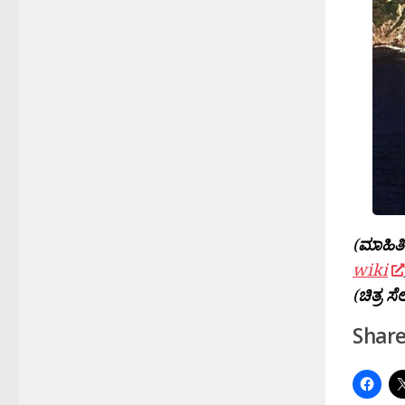
(
ಮಾಹಿತಿ 
wiki
(
ಚಿತ್ರ ಸೆಲ
Share