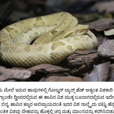
ೇಲೆ ಇರುವ ಹಾವುಗಳಲ್ಲಿ ಗೋಲ್ಡನ್ ಲ್ಯಾನ್ಸ್ ಹೆಡ್ ಅತ್ಯಂತ ವಿಶಕಾರಿ 
 ಗ್ರಾಂಡೇ ದ್ವೀಪದಲ್ಲಿರುವ ಈ ಹಾವಿನ ವಿಶ ಮುಕ್ಯ ಬೂಬಾಗದಲ್ಲಿರುವ ಇ
ಂತ ಬಿನ್ನ. ಹಾವಿನ ತಜ್ನರ ಅಬಿಪ್ರಾಯದಂತೆ ಇದರ ವಿಶ ನಾಲ್ಕೈದು ಪಟ್ಟು ಹ
ಿಕ ವಿಶವು ದೇಹವನ್ನು ಹೊಕ್ಕಲ್ಲಿ ಚರ‍್ಮ ಮತ್ತು ಮಾಂಸವನ್ನು ಕರಗಿಸಿಬಿಡು