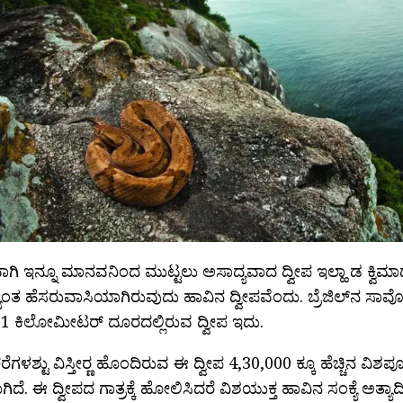
ಾಗಿ ಇನ್ನೂ ಮಾನವನಿಂದ ಮುಟ್ಟಲು ಅಸಾದ್ಯವಾದ ದ್ವೀಪ ಇಲ್ಹಾ ಡ ಕ್ವಿಮಾ
ದ್ಯಂತ ಹೆಸರುವಾಸಿಯಾಗಿರುವುದು ಹಾವಿನ ದ್ವೀಪವೆಂದು. ಬ್ರೆಜಿಲ್‍ನ 
1 ಕಿಲೋಮೀಟರ್ ದೂರದಲ್ಲಿರುವ ದ್ವೀಪ ಇದು.
ೆಗಳಶ್ಟು ವಿಸ್ತೀರ‍್ಣ ಹೊಂದಿರುವ ಈ ದ್ವೀಪ 4,30,000 ಕ್ಕೂ ಹೆಚ್ಚಿನ ವಿ
ದೆ. ಈ ದ್ವೀಪದ ಗಾತ್ರಕ್ಕೆ ಹೋಲಿಸಿದರೆ ವಿಶಯುಕ್ತ ಹಾವಿನ ಸಂಕ್ಯೆ ಅತ್ಯಾದ