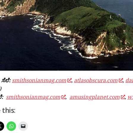
ಸೆಲೆ:
smithsonianmag.com
,
atlasobscura.com
,
dai
)
ೆ:
smithsonianmag.com
,
amusingplanet.com
,
w
 this: