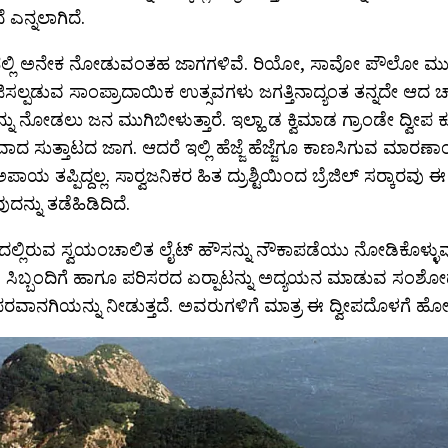
 ಎನ್ನಲಾಗಿದೆ.
ಲ್‍ನಲ್ಲಿ ಅನೇಕ ನೋಡುವಂತಹ ಜಾಗಗಳಿವೆ. ರಿಯೋ, ಸಾವೋ ಪೌಲೋ ಮು
್ಪಡುವ ಸಾಂಪ್ರಾದಾಯಿಕ ಉತ್ಸವಗಳು ಜಗತ್ತಿನಾದ್ಯಂತ ತನ್ನದೇ ಆದ ಚಾ
ನು ನೋಡಲು ಜನ ಮುಗಿಬೀಳುತ್ತಾರೆ. ಇಲ್ಹಾ ಡ ಕ್ವಿಮಾಡ ಗ್ರಾಂಡೇ ದ್ವೀ
ದ ಸುತ್ತಾಟದ ಜಾಗ. ಆದರೆ ಇಲ್ಲಿ ಹೆಜ್ಜೆ ಹೆಜ್ಜೆಗೂ ಕಾಣಸಿಗುವ ಮಾರಣ
ಅಪಾಯ ತಪ್ಪಿದ್ದಲ್ಲ. ಸಾರ‍್ವಜನಿಕರ ಹಿತ ದ್ರುಶ್ಟಿಯಿಂದ ಬ್ರೆಜಿಲ್ ಸರ‍್ಕಾರವು ಈ
ನ್ನು ತಡೆಹಿಡಿದಿದೆ.
ದಲ್ಲಿರುವ ಸ್ವಯಂಚಾಲಿತ ಲೈಟ್ ಹೌಸನ್ನು ನೌಕಾಪಡೆಯು ನೋಡಿಕೊಳ್ಳುವ
ಣಾ ಸಿಬ್ಬಂದಿಗೆ ಹಾಗೂ ಪರಿಸರದ ಏರ‍್ಪಾಟನ್ನು ಅದ್ಯಯನ ಮಾಡುವ ಸಂಶೋದಕ
ಪರವಾನಗಿಯನ್ನು ನೀಡುತ್ತದೆ. ಅವರುಗಳಿಗೆ ಮಾತ್ರ ಈ ದ್ವೀಪದೊಳಗೆ ಹ