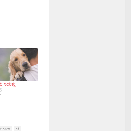
 ನಿಯತ್ತು
6
"
ಅರೂಬಾ
ಕತ್ತೆ