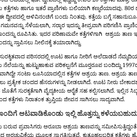
ಕತ್ತೆಗಳು ಹಾಗೂ ಇತರೆ ಪ್ರಾಣಿಗಳು ಬಲಿಯಾಗಿ ಕಣ್ಮರೆಯಾದವು. 80ರ ದ
ು ಈ ದ್ವೀಪದಲ್ಲಿ ಅಳಿವಿನಂಚಿಗೆ ಬಂದು ನಿಂತವು. ಕತ್ತೆಯ ಬಗ್ಗೆ ಸಹಾನುಬ
ದ ಗಮನವನ್ನು ಸೆಳೆಯಲಾಗಿ, ಸರ‍್ಕಾರ ಇದನ್ನು ತೀವ್ರವಾಗಿ ಪರಿಗಣಿಸಿ ಪ್ರಾ
ಂದನ್ನು ರೂಪಿಸಿತು. ಇದರ ಪರಿಣಾಮವೇ ಕತ್ತೆಗಳಿಗಾಗಿ ಆಶ್ರಯ ತಾಣ 
ನ್ನು ಸ್ತಾಪಿಸಲು ನೀಲಿನಕ್ಶೆ ತಯಾರಾಗಿದ್ದು.
ು ಸುರಕ್ಶಿತವಾದ ಪರಿಸರದಲ್ಲಿ ಊಟ ಹಾಗೂ ನೀರಿಗೆ ಅಲೆದಾಡದೆ ನೆಮ್ಮದ
ನೆಲೆಯನ್ನು ಹುಟ್ಟುಹಾಕುವ ಪರಿಕಲ್ಪನೆಗೆ ಮೂರ‍್ತರೂಪ ಬಂದಿದ್ದು 1997ರಲ
ವಾಗಿದ್ದೇ ಸಂಟಾ ಲೂಸಿಯಾದಲ್ಲಿನ ಕತ್ತೆಗಳ ಆಶ್ರಯ ತಾಣ. ಆಶ್ರಯ ತಾಣದ
ಸಲು ಪ್ರತ್ಯೇಕ ಚಂದದ ಹೆಸರುಗಳನ್ನು ನೀಡಲಾಗಿದೆ. ಊಟ ನೀರು ಬೇಕಾದ
ನ ಜೊತೆಗೆ ಸುರಕ್ಶತೆಗಾಗಿ ವೈದ್ಯಕೀಯ ಆರೈಕೆ ಸಹ ಕಲ್ಪಿಸಲಾಗಿದೆ. ಇಲ್ಲಿನ ಸ
ಿಂದ ಕತ್ತೆಗಳು ನಿರಾತಂಕ ತ್ರುಪ್ತಿಯ ಜೀವನ ಸಾಗಿಸಲು ಸಾದ್ಯವಾಗಿದೆ.
ಗಳೊಂದಿಗೆ ಆಟವಾಡಿಕೊಂಡು ಇಲ್ಲಿ ಹೊತ್ತನ್ನು ಕಳೆಯಬಹುದ
ರುವ ಪ್ರವಾಸಿಗರು ಅರೂಬಾ ಆಶ್ರಯ ತಾಣವನ್ನು ಸಮೀಪಿಸುತ್ತಿದ್ದಂತೆ ಕ
ವಾದ ಅರಚುವಿಕೆಯ ಮೂಲಕ ಸ್ವಾಗತಿಸುತ್ತವೆ. ಕುತೂಹಲಬರಿತ ಕತ್ತೆಗಳು 