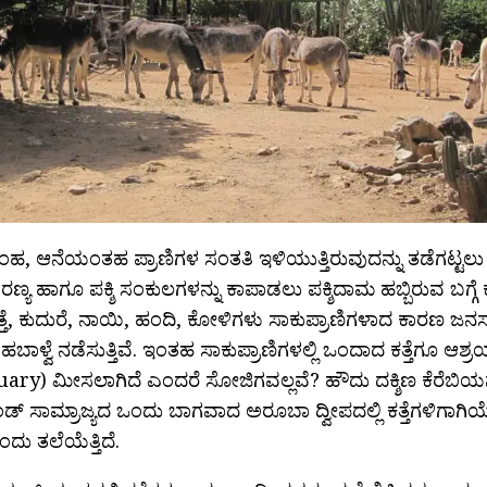
ಿಂಹ, ಆನೆಯಂತಹ ಪ್ರಾಣಿಗಳ ಸಂತತಿ ಇಳಿಯುತ್ತಿರುವುದನ್ನು ತಡೆಗಟ್ಟಲು ವ
ಯ ಹಾಗೂ ಪಕ್ಶಿ ಸಂಕುಲಗಳನ್ನು ಕಾಪಾಡಲು ಪಕ್ಶಿದಾಮ ಹಬ್ಬಿರುವ ಬಗ್ಗೆ ಕೇ
ಕತ್ತೆ, ಕುದುರೆ, ನಾಯಿ, ಹಂದಿ, ಕೋಳಿಗಳು ಸಾಕುಪ್ರಾಣಿಗಳಾದ ಕಾರಣ ಜನ
ಸಹಬಾಳ್ವೆ ನಡೆಸುತ್ತಿವೆ. ಇಂತಹ ಸಾಕುಪ್ರಾಣಿಗಳಲ್ಲಿ ಒಂದಾದ ಕತ್ತೆಗೂ 
ary) ಮೀಸಲಾಗಿದೆ ಎಂದರೆ ಸೋಜಿಗವಲ್ಲವೆ? ಹೌದು ದಕ್ಶಿಣ ಕೆರೆಬಿಯನ
್ಯಾಂಡ್ ಸಾಮ್ರಾಜ್ಯದ ಒಂದು ಬಾಗವಾದ ಅರೂಬಾ ದ್ವೀಪದಲ್ಲಿ ಕತ್ತೆಗಳಿಗಾಗ
ು ತಲೆಯೆತ್ತಿದೆ.