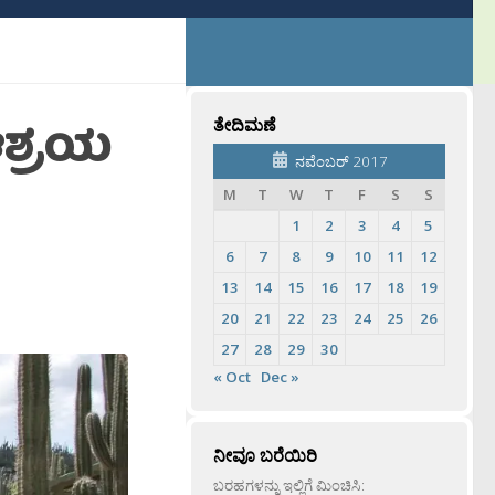
ಆಶ್ರಯ
ತೇದಿಮಣೆ
ನವೆಂಬರ್ 2017
M
T
W
T
F
S
S
1
2
3
4
5
6
7
8
9
10
11
12
13
14
15
16
17
18
19
20
21
22
23
24
25
26
27
28
29
30
« Oct
Dec »
ನೀವೂ ಬರೆಯಿರಿ
ಬರಹಗಳನ್ನು ಇಲ್ಲಿಗೆ ಮಿಂಚಿಸಿ: