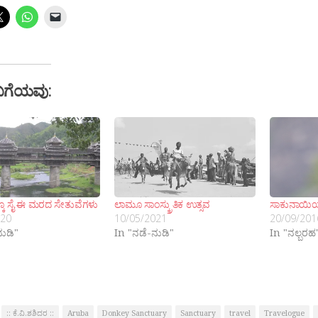
ಬಗೆಯವು:
್ಕೂ ಸೈ ಈ ಮರದ ಸೇತುವೆಗಳು
ಲಾಮೂ ಸಾಂಸ್ಕ್ರುತಿಕ ಉತ್ಸವ
ಸಾಕುನಾಯಿಯ
020
10/05/2021
20/09/201
ನುಡಿ"
In "ನಡೆ-ನುಡಿ"
In "ನಲ್ಬರಹ
:: ಕೆ.ವಿ.ಶಶಿದರ ::
Aruba
Donkey Sanctuary
Sanctuary
travel
Travelogue