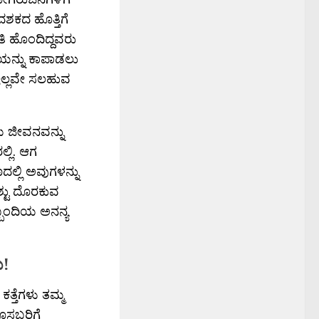
ಶಕದ ಹೊತ್ತಿಗೆ
ೂತಿ ಹೊಂದಿದ್ದವರು
ಣಿಯನ್ನು ಕಾಪಾಡಲು
ಇಲ್ಲವೇ ಸಲಹುವ
ಿಯ ಜೀವನವನ್ನು
್ಲಿ. ಆಗ
ಲ್ಲಿ ಅವುಗಳನ್ನು
ಶ್ಟು ದೊರಕುವ
ಿಬ್ಬಂದಿಯ ಅನನ್ಯ
ು!
ತ್ತೆಗಳು ತಮ್ಮ
ಹೊಸಬರಿಗೆ