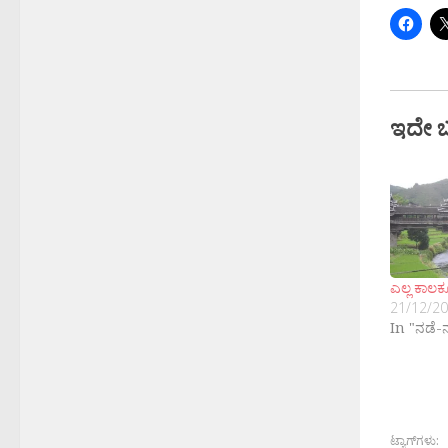
ಇದೇ 
ಎಲ್ಲ ಕಾಲಕ
21/12/2
In "ನಡೆ-
ಟ್ಯಾಗ್‌ಗಳು: