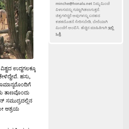
minche@honalu.net
ನಿಮ್ಮ ಮಿಂಚೆ
ವಿಳಾಸವನ್ನು ಗುಟ್ಟಾಗಿಡಲಾಗುತ್ತದೆ.
ಚಿತ್ರಗಳಿದ್ದರೆ ಅವುಗಳನ್ನು ಬರಹದ
ಕಡತದೊಡನೆ ಸೇರಿಸಬೇಡಿ, ಬೇರೆಯಾಗಿ
ಮಿಂಚೆಗೆ ಅಂಟಿಸಿ. ಹೆಚ್ಚಿನ ಮಾಹಿತಿಗಾಗಿ
ಇಲ್ಲಿ
ಒತ್ತಿ
.
ಿಶ್ವದ ಉದ್ದಗಲಕ್ಕೂ
ಳಿದ್ದೇವೆ. ಹಸು,
ಸಾಮಾನ್ಯರೊಂದಿಗೆ
ಆಶ್ರಯ ತಾಣವೊಂದು
್ ಸಮುದ್ರದಲ್ಲಿನ
ಿಯೇ ಆಶ್ರಯ