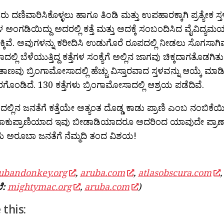
ರು ದಣಿವಾರಿಸಿಕೊಳ್ಳಲು ಹಾಗೂ ತಿಂಡಿ ಮತ್ತು ಉಪಹಾರಕ್ಕಾಗಿ ಪ್ರತ್ಯೇಕ ಸ್ತಳ
ಳ ಅಂಗಡಿಯಿದ್ದು ಅದರಲ್ಲಿ ಕತ್ತೆ ಮತ್ತು ಅದಕ್ಕೆ ಸಂಬಂದಿಸಿದ ವೈವಿದ್ಯಮ
ಕಿವೆ. ಅವುಗಳನ್ನು ಕರೀದಿಸಿ ಉಡುಗೊರೆ ರೂಪದಲ್ಲಿ ನೀಡಲು ಸೊಗಸಾಗಿ
್ಲಿ ಬೆಳೆಯುತ್ತಿದ್ದ ಕತ್ತೆಗಳ ಸಂಕ್ಯೆಗೆ ಅಲ್ಲಿನ ಜಾಗವು ಚಿಕ್ಕದಾಗತೊಡಗಿತು.
ಾಣವು ಬ್ರಿಂಗಾಮೋಸಾದಲ್ಲಿ ಹೆಚ್ಚು ವಿಸ್ತಾರವಾದ ಸ್ತಳವನ್ನು ಆಯ್ಕೆ ಮಾಡಿ 
ರಗೊಂಡಿದೆ. 130 ಕತ್ತೆಗಳು ಬ್ರಿಂಗಾಮೋಸಾದಲ್ಲಿ ಆಶ್ರಯ ಪಡೆದಿವೆ.
್ಲಿನ ಜನತೆಗೆ ಕತ್ತೆಯೇ ಅತ್ಯಂತ ದೊಡ್ಡ ಕಾಡು ಪ್ರಾಣಿ ಎಂಬ ನಂಬಿಕೆಯಿ
ಾಕುಪ್ರಾಣಿಯಾದ ಇವು ಬೀಡಾಡಿಯಾದರೂ ಅದರಿಂದ ಯಾವುದೇ ಪ್ರಾಣ
ು ಅರೂಬಾ ಜನತೆಗೆ ನೆಮ್ಮದಿ ತಂದ ವಿಶಯ!
ubandonkey.org
,
aruba.com
,
atlasobscura.com
ೆ:
mightymac.org
,
aruba.com
)
 this: