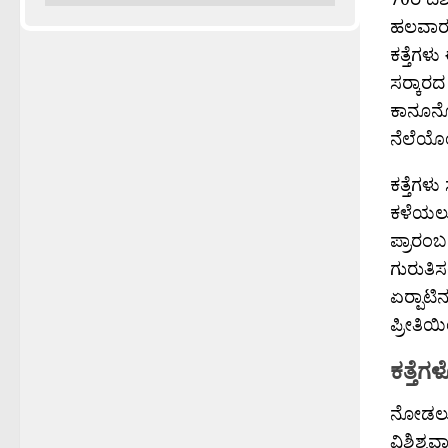
ಹಲವಾರು 
ಕತ್ತೆಗಳ
ಸರ‍್ಕಾರ
ಕಾನೂನೊ
ನೆಲೆಯೊಂದ
ಕತ್ತೆಗಳ
ಕಳೆಯಲು 
ಪ್ರಾರಂಬ
ಗುರುತಿ
ಏರ‍್ಪಾಟಿ
ಪ್ರೀತಿಯ
ಕತ್ತೆ
ನೋಡಲು ಬ
ವಿಶಿಶ್ಟ