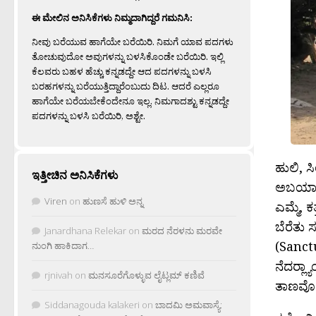
ಈ ಮೇಲಿನ ಅನಿಸಿಕೆಗಳು ನಿಮ್ಮದಾಗಿದ್ದರೆ ಗಮನಿಸಿ:
ನೀವು ಬರೆಯುವ ಹಾಗೆಯೇ ಬರೆಯಿರಿ. ನಿಮಗೆ ಯಾವ ಪದಗಳು
ತೋಚುವುದೋ ಅವುಗಳನ್ನು ಬಳಸಿಕೊಂಡೇ ಬರೆಯಿರಿ. ಇಲ್ಲಿ
ಕೆಲವರು ಬಹಳ ಹೆಚ್ಚು ಕನ್ನಡದ್ದೇ ಆದ ಪದಗಳನ್ನು ಬಳಸಿ
ಬರಹಗಳನ್ನು ಬರೆಯುತ್ತಿದ್ದಾರೆಂಬುದು ದಿಟ. ಆದರೆ ಎಲ್ಲರೂ
ಹಾಗೆಯೇ ಬರೆಯಬೇಕೆಂದೇನೂ ಇಲ್ಲ. ನಿಮಗಾದಶ್ಟು ಕನ್ನಡದ್ದೇ
ಪದಗಳನ್ನು ಬಳಸಿ ಬರೆಯಿರಿ, ಅಶ್ಟೇ.
ಹುಲಿ, ಸ
ಇತ್ತೀಚಿನ ಅನಿಸಿಕೆಗಳು
ಅಬಯಾರಣ್
Viren
on
ಹುಣಸೆ ಹುಳಿ ಅನ್ನ
ಎಮ್ಮೆ, 
ಬೆರೆತು 
Janardhana Relekar
on
ಮರದ ನೆರಳನು ಮರವೇ
(Sanctu
ನುಂಗಿ ಹಾಕಿದಾಗ…
ನೆದರ್‍ಲ
rjnivah
on
ಮನಸೂರೆಗೊಳ್ಳುವ ಲೈಟ್ಲಮ್ ಕಣಿವೆ
ತಾಣವೊಂದ
Siddanagouda kalakeri
on
ಬಾದಮಿ ಅಮವಾಸ್ಯೆ: