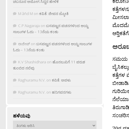
ಕಲೋನಿಯ
ಚಬನೂರ ಅಮೋಗ ಸಿದ್ದನ ಹೇಳಿಕೆ
ಕತ್ತೆಗಳನ
M âñd M
on
ಕವಿತೆ: ಜೀವನ ಜ್ಯೋತಿ
ಮೀಸಲಾಗಿ
ಮೊದಮೊದಲ
C.P.Nagaraja
on
ಬಸವಣ್ಣನ ವಚನಗಳಿಂದ ಆಯ್ದ
ಸಾಲುಗಳ ಓದು – 13ನೆಯ ಕಂತು
ಆರ‍್ತಿಕ
ರಾಜೀವ್
on
ಬಸವಣ್ಣನ ವಚನಗಳಿಂದ ಆಯ್ದ ಸಾಲುಗಳ
ಅರೂಬಾ
ಓದು – 13ನೆಯ ಕಂತು
ಸಮಯ ಸಾಗ
K.V Shashidhara
on
ಹೊನಲುವಿಗೆ 11 ವರುಶ
ಬೈಸಿಕಲ್
ತುಂಬಿದ ನಲಿವು
ಕತ್ತೆಗಳ
Raghuramu N.V.
on
ಕವಿತೆ: ಅವಳು
ಬೀಡಾಡಿಗ
ಗುರಿಯಿಲ್
Raghuramu N.V.
on
ಹನಿಗವನಗಳು
ನೆಲೆಯಾಗಲ
ತಿರುಗಾ
ಸಂಚರಿಸು
ಹಳೆಯವು
ಹಳೆಯವು
70ರ ದಶಕ