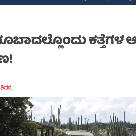
ೂಬಾದಲ್ಲೊಂದು ಕತ್ತೆಗಳ 
ಣ!
.ಶಶಿದರ
.