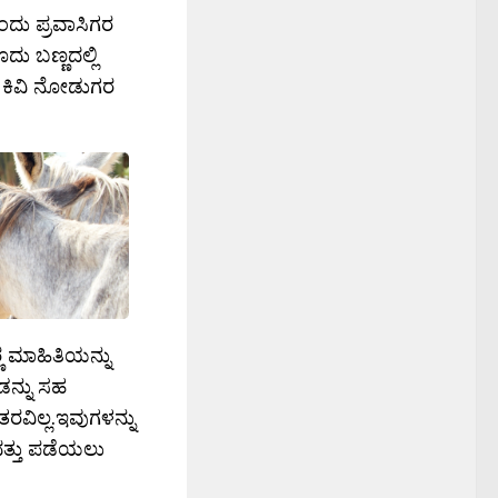
ದು ಪ್ರವಾಸಿಗರ
ದು ಬಣ್ಣದಲ್ಲಿ
 ಕಿವಿ ನೋಡುಗರ
ಣ ಮಾಹಿತಿಯನ್ನು
ಡನ್ನು ಸಹ
ರವಿಲ್ಲ.ಇವುಗಳನ್ನು
ದತ್ತು ಪಡೆಯಲು