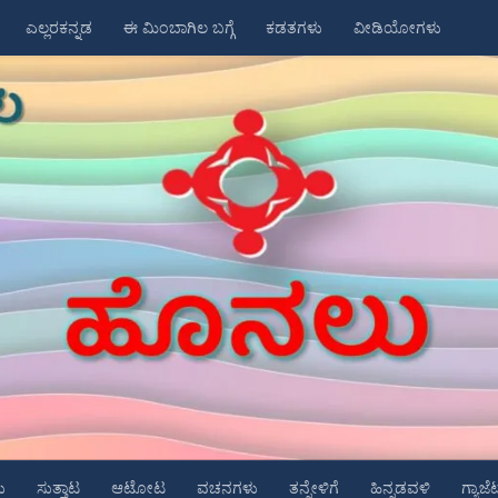
ಎಲ್ಲರಕನ್ನಡ
ಈ ಮಿಂಬಾಗಿಲ ಬಗ್ಗೆ
ಕಡತಗಳು
ವೀಡಿಯೋಗಳು
ು
ಸುತ್ತಾಟ
ಆಟೋಟ
ವಚನಗಳು
ತನ್ನೇಳಿಗೆ
ಹಿನ್ನಡವಳಿ
ಗ್ಯಾಜೆ