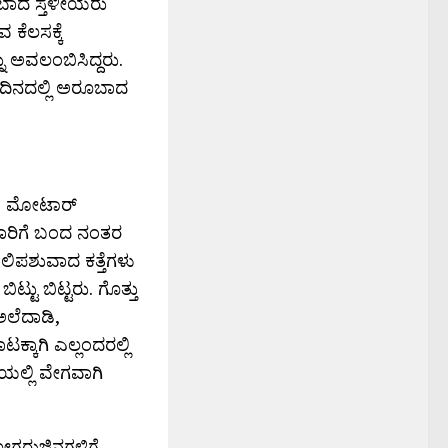
ೂಬಾದ ಸ್ತಳೀಯರು
ವ ಕೆಲಸಕ್ಕೆ
ನು ಅವಲಂಬಿಸಿದ್ದರು.
 ದಿನದಲ್ಲಿ ಅರೂಬಾದ
ಲು, ಮೋಟಾರ್
ತ ಸಾರಿಗೆ ಬಂದ ನಂತರ
ಬಲಿಪಶುವಾದ ಕತ್ತೆಗಳು
ಟು ಬಿಟ್ಟರು. ಗೊತ್ತು
 ಅಲೆದಾಡಿ,
ಕ್ಕಾಗಿ ಎಲ್ಲಂದರಲ್ಲಿ
ಯಲ್ಲಿ ವೇಗವಾಗಿ
ರೋಗರುಜಿನಗಳಿಗೆ