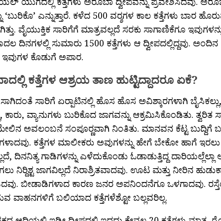
ಲ್ ಯುಗದಲ್ಲಿ ಕತ್ತೆಗಳು ಅರೂಬಾ ದ್ವೀಪವನ್ನು ಪ್ರವೇಶಿಸಿದವು. ಅರ
್ನು ‘ಬುರಿಕೊ’ ಎನ್ನುತ್ತಾರೆ. ಕಳೆದ 500 ವರ‍್ಶಗಳ ಕಾಲ ಕತ್ತೆಗಳು ಬಾರ ಹೊರು
ತ್ತು. ವೈಯುಕ್ತಿಕ ಸಾರಿಗೆಗೆ ಮಾತ್ರವಲ್ಲದೆ ಸರಕು ಸಾಗಾಣಿಕೆಗೂ ಇವುಗಳನ್
 ದಿನಗಳಲ್ಲಿ ಸುಮಾರು 1500 ಕತ್ತೆಗಳು ಆ ದ್ವೀಪದಲ್ಲಿದ್ದವು. ಅಂದಿನ
ತೆಗೆ ಇವುಗಳ ಕೊಡುಗೆ ಅಪಾರ.
ದಲ್ಲಿ ಕತ್ತೆಗಳ ಆಶ್ರಯ ತಾಣ ಹುಟ್ಟಿದ್ದಾದರೂ ಏಕೆ?
ಿದಂತೆ ಸಾರಿಗೆ ಏರ‍್ಪಾಟಿನಲ್ಲಿ ಹೊಸ ಹೊಸ ಅವಿಶ್ಕಾರಗಳಾಗಿ ಬೈಸಿಕಲ್
ಲು, ಕಾರು, ವ್ಯಾನುಗಳು ಬುರಿಕೊದ ಜಾಗವನ್ನು ಆಕ್ರಮಿಸಿಕೊಂಡಿತು. ತ್ವರಿ
 ಮೇಲಿನ ಅವಲಂಬನೆ ಸಂಪೂರ‍್ಣವಾಗಿ ನಿಂತಿತು. ಮಾನವನ ಕೆಟ್ಟ ಬುದ್ದಿಗೆ 
ಳಾದವು. ಕತ್ತೆಗಳ ಮಾಲೀಕರು ಅವುಗಳನ್ನು ಹೇಗೆ ಬೇಕೋ ಹಾಗೆ ಇರಲು ಬಿಟ್
ಲದೆ, ದಿನನಿತ್ಯ ಗಾಡಿಗಳನ್ನು ಎಳೆದುಕೊಂಡು ಓಡಾಡುತ್ತಿದ್ದ ದಾರಿಯಲ್ಲೆಲ್ಲಾ
ು ನಿರ‍್ದಿಶ್ಟ ಜಾಗವಿಲ್ಲದೆ ನಿರಾಶ್ರಿತವಾದವು. ಊಟ ಮತ್ತು ನೀರಿನ ಹುಡುಕಾಟ
ಡಿದವು. ಬೀಡಾಡಿಗಳಾದ ಕಾರಣ ಜನರ ಅಪನಿಂದನೆಗೂ ಒಳಗಾದವು. ರಸ್ತೆ
ವ ವಾಹನಗಳಿಗೆ ಬಲಿಯಾದ ಕತ್ತೆಗಳೆಶ್ಟೋ ಬಲ್ಲವರಿಲ್ಲ.
ದ ಆದಿಯಲ್ಲಿ ಇಡೀ ದ್ವೀಪದಲ್ಲಿ ಇದ್ದದ್ದು ಕೇವಲ 20 ಕತ್ತೆಗಳು ಮಾತ್ರ. 