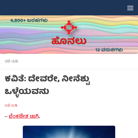
Skip to content
ನಡೆ-ನುಡಿ
ಕವಿತೆ: ದೇವರೇ, ನೀನೆಶ್ಟು
ಒಳ್ಳೆಯವನು
ನಡೆ-ನುಡಿ
–
ವೆಂಕಟೇಶ ಚಾಗಿ
.