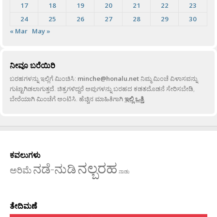
17
18
19
20
21
22
23
24
25
26
27
28
29
30
« Mar
May »
ನೀವೂ ಬರೆಯಿರಿ
ಬರಹಗಳನ್ನು ಇಲ್ಲಿಗೆ ಮಿಂಚಿಸಿ:
minche@honalu.net
ನಿಮ್ಮ ಮಿಂಚೆ ವಿಳಾಸವನ್ನು
ಗುಟ್ಟಾಗಿಡಲಾಗುತ್ತದೆ. ಚಿತ್ರಗಳಿದ್ದರೆ ಅವುಗಳನ್ನು ಬರಹದ ಕಡತದೊಡನೆ ಸೇರಿಸಬೇಡಿ,
ಬೇರೆಯಾಗಿ ಮಿಂಚೆಗೆ ಅಂಟಿಸಿ. ಹೆಚ್ಚಿನ ಮಾಹಿತಿಗಾಗಿ
ಇಲ್ಲಿ ಒತ್ತಿ
.
ಕವಲುಗಳು
ನಲ್ಬರಹ
ನಡೆ-ನುಡಿ
ಅರಿಮೆ
ನಾಡು
ತೇದಿಮಣೆ