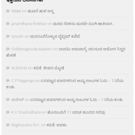
Viren
on
ಹುಣಸೆ ಹುಳಿ ಅನ್ನ
Janardhana Relekar
on
ಮರದ ನೆರಳನು ಮರವೇ ನುಂಗಿ ಹಾಕಿದಾಗ…
rjnivah
on
ಮನಸೂರೆಗೊಳ್ಳುವ ಲೈಟ್ಲಮ್ ಕಣಿವೆ
Siddanagouda kalakeri
on
ಬಾದಮಿ ಅಮವಾಸ್ಯೆ: ಚಬನೂರ ಅಮೋಗ ಸಿದ್ದನ
ಹೇಳಿಕೆ
M âñd M
on
ಕವಿತೆ: ಜೀವನ ಜ್ಯೋತಿ
C.P.Nagaraja
on
ಬಸವಣ್ಣನ ವಚನಗಳಿಂದ ಆಯ್ದ ಸಾಲುಗಳ ಓದು – 13ನೆಯ
ಕಂತು
ರಾಜೀವ್
on
ಬಸವಣ್ಣನ ವಚನಗಳಿಂದ ಆಯ್ದ ಸಾಲುಗಳ ಓದು – 13ನೆಯ ಕಂತು
K.V Shashidhara
on
ಹೊನಲುವಿಗೆ 11 ವರುಶ ತುಂಬಿದ ನಲಿವು
Raghuramu N.V.
on
ಕವಿತೆ: ಅವಳು