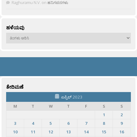
Raghuramu N.V.
on
ಹನಿಗವನಗಳು
ಹಳೆಯವು
ಹಳೆಯವು
ತೇದಿಮಣೆ
ಏಪ್ರಿಲ್ 2023
M
T
W
T
F
S
S
1
2
3
4
5
6
7
8
9
10
11
12
13
14
15
16