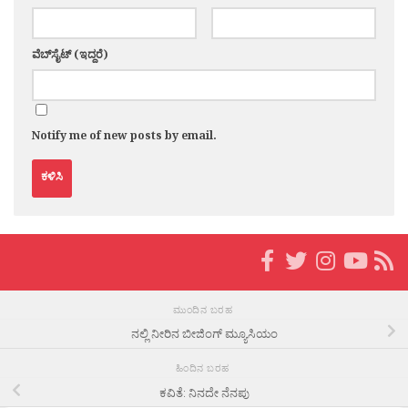
ವೆಬ್‌ಸೈಟ್ (ಇದ್ದರೆ)
Notify me of new posts by email.
ಮುಂದಿನ ಬರಹ
ನಲ್ಲಿ ನೀರಿನ ಬೀಜಿಂಗ್ ಮ್ಯೂಸಿಯಂ
ಹಿಂದಿನ ಬರಹ
ಕವಿತೆ: ನಿನದೇ ನೆನಪು