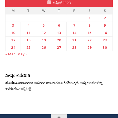
ಏಪ್ರಿಲ್ 2023
M
T
W
T
F
S
S
1
2
3
4
5
6
7
8
9
10
11
12
13
14
15
16
17
18
19
20
21
22
23
24
25
26
27
28
29
30
« Mar
May »
ನೀವೂ ಬರೆಯಿರಿ
ಹೊನಲು
ಮಿಂಬಾಗಿಲು ನಿಮಗಾಗಿ ಯಾವಾಗಲೂ ತೆರೆದಿರುತ್ತದೆ. ನಿಮ್ಮ ಬರಹಗಳನ್ನು
ಕಳುಹಿಸಲು
ಇಲ್ಲಿ ಒತ್ತಿ
.