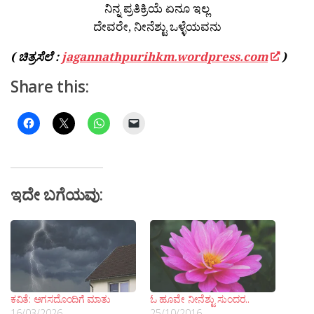
ನಿನ್ನ ಪ್ರತಿಕ್ರಿಯೆ ಏನೂ ಇಲ್ಲ
ದೇವರೇ, ನೀನೆಶ್ಟು ಒಳ್ಳೆಯವನು
( ಚಿತ್ರಸೆಲೆ :
jagannathpurihkm.wordpress.com
)
Share this:
ಇದೇ ಬಗೆಯವು:
ಕವಿತೆ: ಆಗಸದೊಂದಿಗೆ ಮಾತು
ಓ ಹೂವೇ ನೀನೆಶ್ಟು ಸುಂದರ..
16/03/2026
25/10/2016