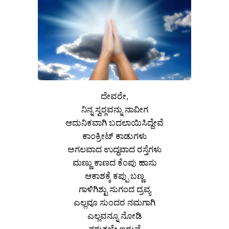
ದೇವರೇ,
ನಿನ್ನ ಸ್ವರ‍್ಗವನ್ನು ನಾವೀಗ
ಆದುನಿಕವಾಗಿ ಬದಲಾಯಿಸಿದ್ದೇವೆ
ಕಾಂಕ್ರೀಟ್ ಕಾಡುಗಳು
ಅಗಲವಾದ ಉದ್ದವಾದ ರಸ್ತೆಗಳು
ಮಣ್ಣು ಕಾಣದ ಕೆಂಪು ಹಾಸು
ಆಕಾಶಕ್ಕೆ ಕಪ್ಪು ಬಣ್ಣ
ಗಾಳಿಗಿಶ್ಟು ಸುಗಂದ ದ್ರವ್ಯ
ಎಲ್ಲವೂ ಸುಂದರ ನಮಗಾಗಿ
ಎಲ್ಲವನ್ನೂ ನೋಡಿ
ನಗುತ್ತಲೇ ಇರುವೆ