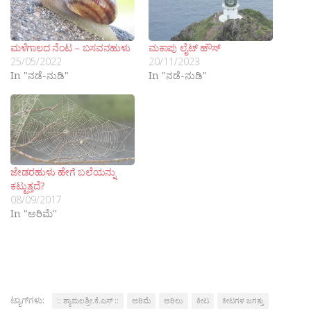
ಮಳೆಗಾಲದ ನೆಂಟ – ಬಸವನಹುಳು
ಮಕಾಪು ಲೈಟ್ ಹೌಸ್
25/05/2022
20/11/2023
In "ನಡೆ-ನುಡಿ"
In "ನಡೆ-ನುಡಿ"
ಜೇಡರಹುಳು ಹೇಗೆ ಬಲೆಯನ್ನು
ಕಟ್ಟುತ್ತದೆ?
08/09/2017
In "ಅರಿಮೆ"
ಟ್ಯಾಗ್‌ಗಳು:
:: ಶ್ಯಾಮಲಶ್ರೀ.ಕೆ.ಎಸ್ ::
ಅರಿಮೆ
ಅರಿಲು
ಕೀಟ
ಕೀಟಗಳ ಜಗತ್ತು