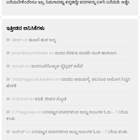
ಬರೆಯಬೇಕೆಂದೇನೂ ಇಲ್ಲ. ನಿಮಗಾದಶ್ಟು ಕನ್ನಡದ್ದೇ ಪದಗಳನ್ನು ಬಳಸಿ ಬರೆಯಿರಿ, ಅಶ್ಟೇ.
ಇತ್ತೀಚಿನ ಅನಿಸಿಕೆಗಳು
Viren
on
ಹುಣಸೆ ಹುಳಿ ಅನ್ನ
Janardhana Relekar
on
ಮರದ ನೆರಳನು ಮರವೇ ನುಂಗಿ ಹಾಕಿದಾಗ…
rjnivah
on
ಮನಸೂರೆಗೊಳ್ಳುವ ಲೈಟ್ಲಮ್ ಕಣಿವೆ
Siddanagouda kalakeri
on
ಬಾದಮಿ ಅಮವಾಸ್ಯೆ: ಚಬನೂರ ಅಮೋಗ ಸಿದ್ದನ
ಹೇಳಿಕೆ
M âñd M
on
ಕವಿತೆ: ಜೀವನ ಜ್ಯೋತಿ
C.P.Nagaraja
on
ಬಸವಣ್ಣನ ವಚನಗಳಿಂದ ಆಯ್ದ ಸಾಲುಗಳ ಓದು – 13ನೆಯ
ಕಂತು
ರಾಜೀವ್
on
ಬಸವಣ್ಣನ ವಚನಗಳಿಂದ ಆಯ್ದ ಸಾಲುಗಳ ಓದು – 13ನೆಯ ಕಂತು