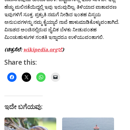
ಹೆಚ್ಚು ಮಲಿನತೆಯಿದ್ದಲ್ಲಿ ಇವು ಇರುವುದಿಲ್ಲ. ತಿಳಿಯಾದ ವಾತಾವರಣ
ಇವುಗಳಿಗೆ ಸೂಕ್ತ. ಪ್ರಕ್ರುತಿ ನಮಗೆ ನೀಡಿದ ಇಂತಹ ವಿಸ್ಮಯ
ಅನುಬವಗಳನ್ನು ನಮ್ಮ ಕೈಯ್ಯಾರೆ ನಾವೆ ಹಾಳುಮಾಡಿಕೊಳ್ಳುವಂತಾಗಿದೆ.
ವಿನಾಶದ ಅಂಚಿನಲ್ಲಿರುವ ಜೈವಿಕ ಬೆಳಕು ನೀಡುವಂತಹ
ಮಿಂಚುಹುಳುಗಳ ಸಂತತಿ ಇನ್ನಾದರೂ ಉಳಿಯುವಂತಾಗಲಿ.
(ಚಿತ್ರಸೆಲೆ:
wikipedia.org
)
Share this:
ಇದೇ ಬಗೆಯವು: