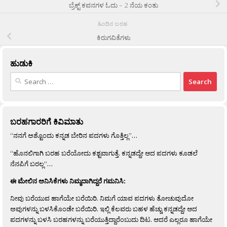
ಬ್ರೆಕ್ಟ್ ಕವನಗಳ ಓದು – 2 ನೆಯ ಕಂತು
ಹಿಂದಿನ ಬರಹ
ಕಿರುಗವಿತೆಗಳು
ಹುಡುಕಿ
Search
for:
ಬರಹಗಾರರಿಗೆ ಕಿವಿಮಾತು
“ನನಗೆ ಅಶ್ಟೊಂದು ಕನ್ನಡ ಬೇರಿನ ಪದಗಳು ಗೊತ್ತಿಲ್ಲ”…
“ಹೊನಲಿಗಾಗಿ ಬರಹ ಬರೆಯೋದು ಕಶ್ಟವಾಗುತ್ತೆ. ಕನ್ನಡದ್ದೇ ಆದ ಪದಗಳು ಕೂಡಲೆ
ನೆನಪಿಗೆ ಬರಲ್ಲ”…
ಈ ಮೇಲಿನ ಅನಿಸಿಕೆಗಳು ನಿಮ್ಮದಾಗಿದ್ದರೆ ಗಮನಿಸಿ:
ನೀವು ಬರೆಯುವ ಹಾಗೆಯೇ ಬರೆಯಿರಿ. ನಿಮಗೆ ಯಾವ ಪದಗಳು ತೋಚುವುದೋ
ಅವುಗಳನ್ನು ಬಳಸಿಕೊಂಡೇ ಬರೆಯಿರಿ. ಇಲ್ಲಿ ಕೆಲವರು ಬಹಳ ಹೆಚ್ಚು ಕನ್ನಡದ್ದೇ ಆದ
ಪದಗಳನ್ನು ಬಳಸಿ ಬರಹಗಳನ್ನು ಬರೆಯುತ್ತಿದ್ದಾರೆಂಬುದು ದಿಟ. ಆದರೆ ಎಲ್ಲರೂ ಹಾಗೆಯೇ