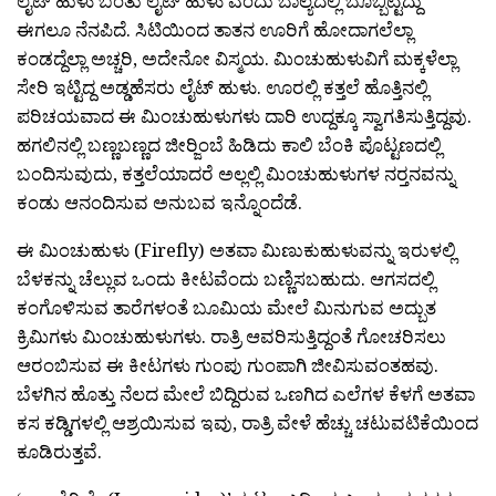
ಲೈಟ್ ಹುಳು ಬಂತು ಲೈಟ್ ಹುಳು ಎಂದು ಬಾಲ್ಯದಲ್ಲಿ ಬೊಬ್ಬಿಟ್ಟಿದ್ದು
ಈಗಲೂ ನೆನಪಿದೆ. ಸಿಟಿಯಿಂದ ತಾತನ ಊರಿಗೆ ಹೋದಾಗಲೆಲ್ಲಾ
ಕಂಡದ್ದೆಲ್ಲಾ ಅಚ್ಚರಿ, ಅದೇನೋ ವಿಸ್ಮಯ. ಮಿಂಚುಹುಳುವಿಗೆ ಮಕ್ಕಳೆಲ್ಲಾ
ಸೇರಿ ಇಟ್ಟಿದ್ದ ಅಡ್ಡಹೆಸರು ಲೈಟ್ ಹುಳು. ಊರಲ್ಲಿ ಕತ್ತಲೆ ಹೊತ್ತಿನಲ್ಲಿ
ಪರಿಚಯವಾದ ಈ ಮಿಂಚುಹುಳುಗಳು ದಾರಿ ಉದ್ದಕ್ಕೂ ಸ್ವಾಗತಿಸುತ್ತಿದ್ದವು.
ಹಗಲಿನಲ್ಲಿ ಬಣ್ಣಬಣ್ಣದ ಜೀರ‍್ಜಿಂಬೆ ಹಿಡಿದು ಕಾಲಿ ಬೆಂಕಿ ಪೊಟ್ಟಣದಲ್ಲಿ
ಬಂದಿಸುವುದು, ಕತ್ತಲೆಯಾದರೆ ಅಲ್ಲಲ್ಲಿ ಮಿಂಚುಹುಳುಗಳ ನರ‍್ತನವನ್ನು
ಕಂಡು ಆನಂದಿಸುವ ಅನುಬವ ಇನ್ನೊಂದೆಡೆ.
ಈ ಮಿಂಚುಹುಳು (Firefly) ಅತವಾ ಮಿಣುಕುಹುಳುವನ್ನು ಇರುಳಲ್ಲಿ
ಬೆಳಕನ್ನು ಚೆಲ್ಲುವ ಒಂದು ಕೀಟವೆಂದು ಬಣ್ಣಿಸಬಹುದು. ಆಗಸದಲ್ಲಿ
ಕಂಗೊಳಿಸುವ ತಾರೆಗಳಂತೆ ಬೂಮಿಯ ಮೇಲೆ ಮಿನುಗುವ ಅದ್ಬುತ
ಕ್ರಿಮಿಗಳು ಮಿಂಚುಹುಳುಗಳು. ರಾತ್ರಿ ಆವರಿಸುತ್ತಿದ್ದಂತೆ ಗೋಚರಿಸಲು
ಆರಂಬಿಸುವ ಈ ಕೀಟಗಳು ಗುಂಪು ಗುಂಪಾಗಿ ಜೀವಿಸುವಂತಹವು.
ಬೆಳಗಿನ ಹೊತ್ತು ನೆಲದ ಮೇಲೆ ಬಿದ್ದಿರುವ ಒಣಗಿದ ಎಲೆಗಳ ಕೆಳಗೆ ಅತವಾ
ಕಸ ಕಡ್ಡಿಗಳಲ್ಲಿ ಆಶ್ರಯಿಸುವ ಇವು, ರಾತ್ರಿ ವೇಳೆ ಹೆಚ್ಚು ಚಟುವಟಿಕೆಯಿಂದ
ಕೂಡಿರುತ್ತವೆ.