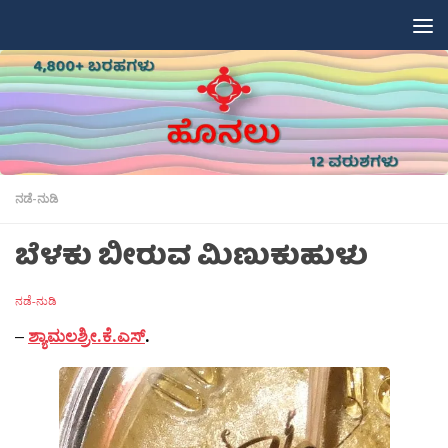
Skip to content
ನಡೆ-ನುಡಿ
ಬೆಳಕು ಬೀರುವ ಮಿಣುಕುಹುಳು
ನಡೆ-ನುಡಿ
–
ಶ್ಯಾಮಲಶ್ರೀ.ಕೆ.ಎಸ್
.