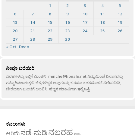
1
2
3
4
5
6
7
8
9
10
11
12
13
14
15
16
17
18
19
20
21
22
23
24
25
26
27
28
29
30
« Oct
Dec »
ನೀವೂ ಬರೆಯಿರಿ
ಬರಹಗಳನ್ನು ಇಲ್ಲಿಗೆ ಮಿಂಚಿಸಿ:
minche@honalu.net
ನಿಮ್ಮ ಮಿಂಚೆ ವಿಳಾಸವನ್ನು
ಗುಟ್ಟಾಗಿಡಲಾಗುತ್ತದೆ. ಚಿತ್ರಗಳಿದ್ದರೆ ಅವುಗಳನ್ನು ಬರಹದ ಕಡತದೊಡನೆ ಸೇರಿಸಬೇಡಿ,
ಬೇರೆಯಾಗಿ ಮಿಂಚೆಗೆ ಅಂಟಿಸಿ. ಹೆಚ್ಚಿನ ಮಾಹಿತಿಗಾಗಿ
ಇಲ್ಲಿ ಒತ್ತಿ
.
ಕವಲುಗಳು
ನಲ್ಬರಹ
ನಡೆ-ನುಡಿ
ಅರಿಮೆ
ನಾಡು