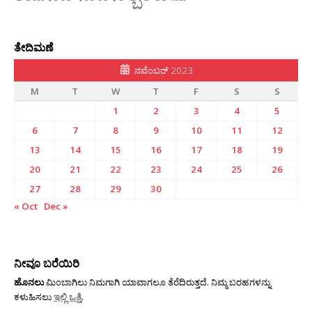
ತೇದಿಮಣೆ
ನವೆಂಬರ್ 2023
M
T
W
T
F
S
S
1
2
3
4
5
6
7
8
9
10
11
12
13
14
15
16
17
18
19
20
21
22
23
24
25
26
27
28
29
30
« Oct
Dec »
ನೀವೂ ಬರೆಯಿರಿ
ಹೊನಲು
ಮಿಂಬಾಗಿಲು ನಿಮಗಾಗಿ ಯಾವಾಗಲೂ ತೆರೆದಿರುತ್ತದೆ. ನಿಮ್ಮ ಬರಹಗಳನ್ನು
ಕಳುಹಿಸಲು
ಇಲ್ಲಿ ಒತ್ತಿ
.