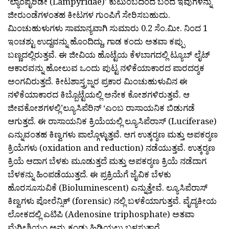
‘ಲ್ಯಾಂಪೈರಿಡೇ (
Lampyridae
)’ ಕುಟುಂಬದಿಂದ ಬಂದ ಇವುಗಳನ್ನು
ಜೀರುಂಡೆಗಳಂತಹ ಕೀಟಗಳ ಗುಂಪಿಗೆ ಸೇರಿಸಬಹುದು.
ಮಿಂಚುಹುಳುಗಳು ಸಾಮಾನ್ಯವಾಗಿ ಸುಮಾರು 0.2 ಸೆಂ.ಮೀ. ನಿಂದ 1
ಇಂಚಶ್ಟು ಉದ್ದವನ್ನು ಹೊಂದಿದ್ದು, ಗಾಡ ಕಂದು ಅತವಾ ಕಪ್ಪು
ಬಣ್ಣದಲ್ಲಿರುತ್ತವೆ. ಈ ಜೀವಿಯ ಹೊಟ್ಟೆಯ ಕೆಳಬಾಗದಲ್ಲಿ ಟ್ಯೂಬ್ ಲೈಟ್
ಆಕಾರವನ್ನು ಹೋಲುವ ಒಂದು ಪುಟ್ಟ ನಳಿಕೆಯಾಕಾರದ ಪಾರದರ‍್ಶಕ
ಅಂಗವಿರುತ್ತದೆ. ಕೀಟಶಾಸ್ತ್ರಜ್ನರ ಪ್ರಕಾರ ಮಿಂಚುಹುಳುವಿನ ಈ
ನಳಿಕೆಯಾಕಾರದ ಕಿಬ್ಬೊಟ್ಟೆಯಲ್ಲಿ ಅನೇಕ ಕೋಶಗಳಿರುತ್ತವೆ. ಆ
ಜೀವಕೋಶಗಳಲ್ಲಿ’ಲ್ಯೂಸಿಪೆರಿನ್ ‘ಎಂಬ ರಾಸಾಯನಿಕ ಬಿಡುಗಡೆ
ಆಗುತ್ತದೆ. ಈ ರಾಸಾಯನಿಕ ಕ್ರಿಯೆಯಲ್ಲಿ ಲ್ಯೂಸಿಪೆರಾಸ್ (
Luciferase
)
ಎನ್ನುವಂತಹ ಕಿಣ್ವಗಳು ಪಾಲ್ಗೊಳ್ಳುತ್ತವೆ. ಆಗ ಉತ್ಕರ‍್ಶಣ ಮತ್ತು ಅಪಕರ‍್ಶಣ
ಕ್ರಿಯೆಗಳು (
oxidation and reduction
) ನಡೆಯುತ್ತವೆ. ಉತ್ಕರ‍್ಶಣ
ಕ್ರಿಯೆ ಆದಾಗ ಬೆಳಕು ಮೂಡುತ್ತದೆ ಮತ್ತು ಅಪಕರ‍್ಶಣ ಕ್ರಿಯೆ ನಡೆದಾಗ
ಬೆಳಕನ್ನು ಹಿಂಪಡೆಯುತ್ತದೆ. ಈ ಪ್ರಕ್ರಿಯೆಗೆ ಜೈವಿಕ ಬೆಳಕು
ಹೊರಸೂಸುವಿಕೆ (Bioluminescent) ಎನ್ನುತ್ತೇವೆ. ಲ್ಯೂಸಿಪೆರಾಸ್
ಕಿಣ್ವಗಳು ಪೋರೆನ್ಸಿಕ್
(forensic
) ನಲ್ಲಿ ಬಳಕೆಯಾಗುತ್ತವೆ. ವೈದ್ಯಕೀಯ
ಲೋಕದಲ್ಲಿ ಎಟಿಪಿ (
Adenosine triphosphate
) ಅತವಾ
ಮೆಗ್ನೀಶಿಯಂ ಅನ್ನು ಕಂಡು ಹಿಡಿಯಲು ಬಳಸುತ್ತಾರೆ.