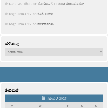
K.V Shashidhara
on
ಹೊನಲುವಿಗೆ 11 ವರುಶ ತುಂಬಿದ ನಲಿವು
Raghuramu N.V.
on
ಕವಿತೆ: ಅವಳು
Raghuramu N.V.
on
ಹನಿಗವನಗಳು
ಹಳೆಯವು
ಹಳೆಯವು
ತೇದಿಮಣೆ
ನವೆಂಬರ್ 2023
M
T
W
T
F
S
S