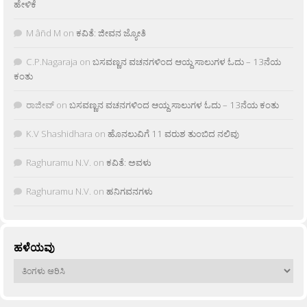
ಹೇಳಿಕೆ
M âñd M
on
ಕವಿತೆ: ಜೀವನ ಜ್ಯೋತಿ
C.P.Nagaraja
on
ಬಸವಣ್ಣನ ವಚನಗಳಿಂದ ಆಯ್ದ ಸಾಲುಗಳ ಓದು – 13ನೆಯ
ಕಂತು
ರಾಜೀವ್
on
ಬಸವಣ್ಣನ ವಚನಗಳಿಂದ ಆಯ್ದ ಸಾಲುಗಳ ಓದು – 13ನೆಯ ಕಂತು
K.V Shashidhara
on
ಹೊನಲುವಿಗೆ 11 ವರುಶ ತುಂಬಿದ ನಲಿವು
Raghuramu N.V.
on
ಕವಿತೆ: ಅವಳು
Raghuramu N.V.
on
ಹನಿಗವನಗಳು
ಹಳೆಯವು
ಹಳೆಯವು