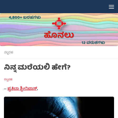
Skip to content
ನಲ್ಬರಹ
ನಿನ್ನ ಮರೆಯಲಿ ಹೇಗೆ?
ನಲ್ಬರಹ
–
ಪ್ರತಿಬಾ ಶ್ರೀನಿವಾಸ್
.