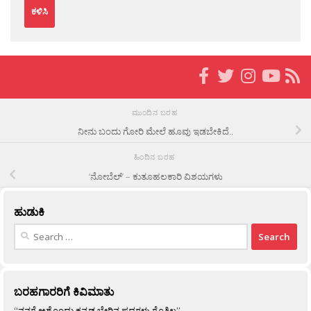
ಮುಂದಿನ ಬರಹ
ನೀನು ಬಂದು ಗೋರಿ ಮೇಲೆ ಹೂವು ಇಡಬೇಕಿದೆ..
ಹಿಂದಿನ ಬರಹ
‘ನೋಬೆಲ್’ – ಕುತೂಹಲಕಾರಿ ವಿಶಯಗಳು
ಹುಡುಕಿ
Search
for:
ಬರಹಗಾರರಿಗೆ ಕಿವಿಮಾತು
“ನನಗೆ ಅಶ್ಟೊಂದು ಕನ್ನಡ ಬೇರಿನ ಪದಗಳು ಗೊತ್ತಿಲ್ಲ”…