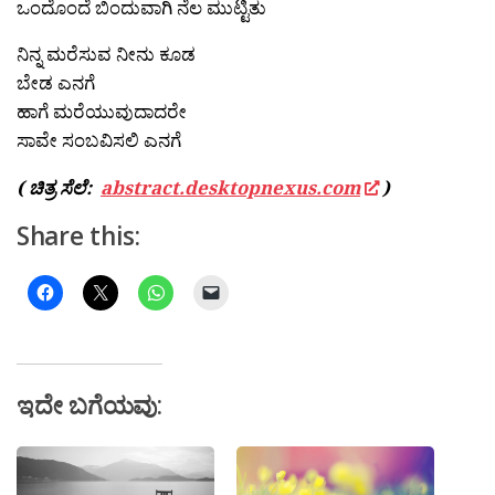
ಒಂದೊಂದೆ ಬಿಂದುವಾಗಿ ನೆಲ ಮುಟ್ಟಿತು
ನಿನ್ನ ಮರೆಸುವ ನೀನು ಕೂಡ
ಬೇಡ ಎನಗೆ
ಹಾಗೆ ಮರೆಯುವುದಾದರೇ
ಸಾವೇ ಸಂಬವಿಸಲಿ ಎನಗೆ
( ಚಿತ್ರ ಸೆಲೆ:
abstract.desktopnexus.com
)
Share this:
ಇದೇ ಬಗೆಯವು: