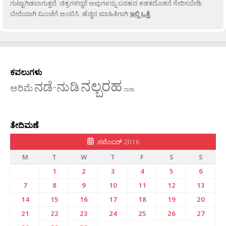
ಗುಟ್ಟಾಗಿಡಲಾಗುತ್ತದೆ. ಚಿತ್ರಗಳಿದ್ದರೆ ಅವುಗಳನ್ನು ಬರಹದ ಕಡತದೊಡನೆ ಸೇರಿಸಬೇಡಿ,
ಬೇರೆಯಾಗಿ ಮಿಂಚೆಗೆ ಅಂಟಿಸಿ. ಹೆಚ್ಚಿನ ಮಾಹಿತಿಗಾಗಿ
ಇಲ್ಲಿ ಒತ್ತಿ
.
ಕವಲುಗಳು
ನಲ್ಬರಹ
ನಡೆ-ನುಡಿ
ಅರಿಮೆ
ನಾಡು
ತೇದಿಮಣೆ
ನವೆಂಬರ್ 2016
M
T
W
T
F
S
S
1
2
3
4
5
6
7
8
9
10
11
12
13
14
15
16
17
18
19
20
21
22
23
24
25
26
27