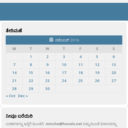
ತೇದಿಮಣೆ
ನವೆಂಬರ್ 2016
M
T
W
T
F
S
S
1
2
3
4
5
6
7
8
9
10
11
12
13
14
15
16
17
18
19
20
21
22
23
24
25
26
27
28
29
30
« Oct
Dec »
ನೀವೂ ಬರೆಯಿರಿ
ಬರಹಗಳನ್ನು ಇಲ್ಲಿಗೆ ಮಿಂಚಿಸಿ:
minche@honalu.net
ನಿಮ್ಮ ಮಿಂಚೆ ವಿಳಾಸವನ್ನು