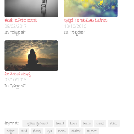
ಕವಿತೆ: ಮೌನದ ಮಾತು
ಇಲ್ಲಿವೆ 10 ‘ಚುಟುಕು ಓಲೆಗಳು’
09/02/2017
18/10/2016
In "ನಲ್ಬರಹ"
In "ನಲ್ಬರಹ"
ನೀ ಸಿಗುವ ಮುನ್ನ
07/10/2015
In "ನಲ್ಬರಹ"
ಟ್ಯಾಗ್‌ಗಳು:
:: ಪ್ರತಿಬಾ ಶ್ರೀನಿವಾಸ್ ::
heart
Love
tears
ಒಲವು
ಕಡಲು
ಕಣ್ಣೀರು
ಕವಿತೆ
ನೋವು
ಪ್ರೀತಿ
ಬಿಂದು
ಮಳೆಹನಿ
ಹ್ರುದಯ