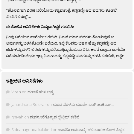
“ಹೊನಲಿಗಾಗಿ ಬರಹ ಬರೆಯೋದು ಕಶ್ಟವಾಗುತ್ತೆ. ಕನ್ನಡದ್ದೇ ಆದ ಪದಗಳು ಕೂಡಲೆ
ನೆನಪಿಗೆ ಬರಲ್ಲ”…
ಈ ಮೇಲಿನ ಅನಿಸಿಕೆಗಳು ನಿಮ್ಮದಾಗಿದ್ದರೆ ಗಮನಿಸಿ:
ನೀವು ಬರೆಯುವ ಹಾಗೆಯೇ ಬರೆಯಿರಿ. ನಿಮಗೆ ಯಾವ ಪದಗಳು ತೋಚುವುದೋ
ಅವುಗಳನ್ನು ಬಳಸಿಕೊಂಡೇ ಬರೆಯಿರಿ. ಇಲ್ಲಿ ಕೆಲವರು ಬಹಳ ಹೆಚ್ಚು ಕನ್ನಡದ್ದೇ ಆದ
ಪದಗಳನ್ನು ಬಳಸಿ ಬರಹಗಳನ್ನು ಬರೆಯುತ್ತಿದ್ದಾರೆಂಬುದು ದಿಟ. ಆದರೆ ಎಲ್ಲರೂ ಹಾಗೆಯೇ
ಬರೆಯಬೇಕೆಂದೇನೂ ಇಲ್ಲ. ನಿಮಗಾದಶ್ಟು ಕನ್ನಡದ್ದೇ ಪದಗಳನ್ನು ಬಳಸಿ ಬರೆಯಿರಿ, ಅಶ್ಟೇ.
ಇತ್ತೀಚಿನ ಅನಿಸಿಕೆಗಳು
Viren
on
ಹುಣಸೆ ಹುಳಿ ಅನ್ನ
Janardhana Relekar
on
ಮರದ ನೆರಳನು ಮರವೇ ನುಂಗಿ ಹಾಕಿದಾಗ…
rjnivah
on
ಮನಸೂರೆಗೊಳ್ಳುವ ಲೈಟ್ಲಮ್ ಕಣಿವೆ
Siddanagouda kalakeri
on
ಬಾದಮಿ ಅಮವಾಸ್ಯೆ: ಚಬನೂರ ಅಮೋಗ ಸಿದ್ದನ