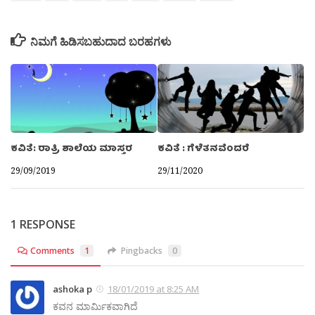
ನಿಮಗೆ ಹಿಡಿಸಬಹುದಾದ ಬರಹಗಳು
ಕವಿತೆ: ರಾತ್ರಿ ಶಾಲೆಯ ಮಾಸ್ತರ
ಕವಿತೆ : ಗೆಳೆತನವೆಂದರೆ
29/09/2019
29/11/2020
1 RESPONSE
Comments
1
Pingbacks
0
ashoka p
18/01/2019 at 8:25 AM
ಕವನ ಮಾರ್ಮಿಕವಾಗಿದೆ