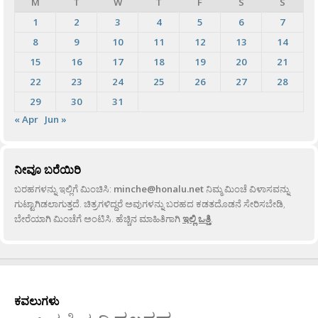
M
T
W
T
F
S
S
1
2
3
4
5
6
7
8
9
10
11
12
13
14
15
16
17
18
19
20
21
22
23
24
25
26
27
28
29
30
31
« Apr
Jun »
ನೀವೂ ಬರೆಯಿರಿ
ಬರಹಗಳನ್ನು ಇಲ್ಲಿಗೆ ಮಿಂಚಿಸಿ:
minche@honalu.net
ನಿಮ್ಮ ಮಿಂಚೆ ವಿಳಾಸವನ್ನು
ಗುಟ್ಟಾಗಿಡಲಾಗುತ್ತದೆ. ಚಿತ್ರಗಳಿದ್ದರೆ ಅವುಗಳನ್ನು ಬರಹದ ಕಡತದೊಡನೆ ಸೇರಿಸಬೇಡಿ,
ಬೇರೆಯಾಗಿ ಮಿಂಚೆಗೆ ಅಂಟಿಸಿ. ಹೆಚ್ಚಿನ ಮಾಹಿತಿಗಾಗಿ
ಇಲ್ಲಿ ಒತ್ತಿ
.
ಕವಲುಗಳು