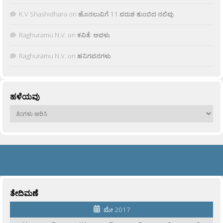
K.V Shashidhara
on
ಹೊನಲುವಿಗೆ 11 ವರುಶ ತುಂಬಿದ ನಲಿವು
Raghuramu N.V.
on
ಕವಿತೆ: ಅವಳು
Raghuramu N.V.
on
ಹನಿಗವನಗಳು
ಹಳೆಯವು
ಹಳೆಯವು
ತೇದಿಮಣೆ
ಮೇ 2017