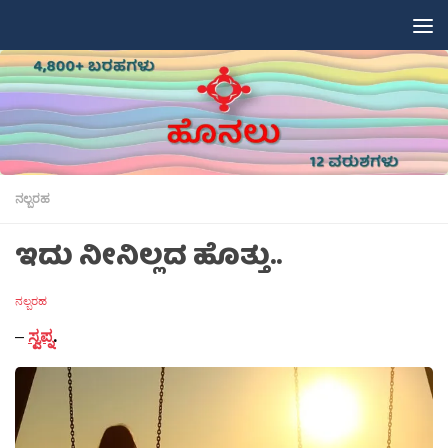
Skip to content
ನಲ್ಬರಹ
ಇದು ನೀನಿಲ್ಲದ ಹೊತ್ತು..
ನಲ್ಬರಹ
–
ಸ್ವಪ್ನ
.