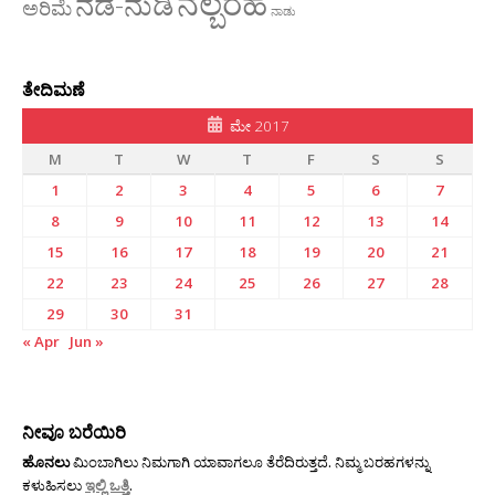
ನಲ್ಬರಹ
ನಡೆ-ನುಡಿ
ಅರಿಮೆ
ನಾಡು
ತೇದಿಮಣೆ
ಮೇ 2017
M
T
W
T
F
S
S
1
2
3
4
5
6
7
8
9
10
11
12
13
14
15
16
17
18
19
20
21
22
23
24
25
26
27
28
29
30
31
« Apr
Jun »
ನೀವೂ ಬರೆಯಿರಿ
ಹೊನಲು
ಮಿಂಬಾಗಿಲು ನಿಮಗಾಗಿ ಯಾವಾಗಲೂ ತೆರೆದಿರುತ್ತದೆ. ನಿಮ್ಮ ಬರಹಗಳನ್ನು
ಕಳುಹಿಸಲು
ಇಲ್ಲಿ ಒತ್ತಿ
.