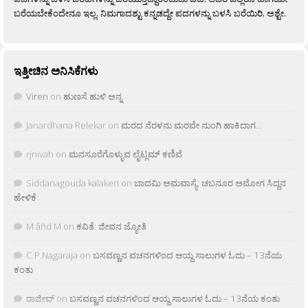
ಬರೆಯಬೇಕೆಂದೇನೂ ಇಲ್ಲ. ನಿಮಗಾದಶ್ಟು ಕನ್ನಡದ್ದೇ ಪದಗಳನ್ನು ಬಳಸಿ ಬರೆಯಿರಿ, ಅಶ್ಟೇ.
ಇತ್ತೀಚಿನ ಅನಿಸಿಕೆಗಳು
Viren
on
ಹುಣಸೆ ಹುಳಿ ಅನ್ನ
Janardhana Relekar
on
ಮರದ ನೆರಳನು ಮರವೇ ನುಂಗಿ ಹಾಕಿದಾಗ…
rjnivah
on
ಮನಸೂರೆಗೊಳ್ಳುವ ಲೈಟ್ಲಮ್ ಕಣಿವೆ
Siddanagouda kalakeri
on
ಬಾದಮಿ ಅಮವಾಸ್ಯೆ: ಚಬನೂರ ಅಮೋಗ ಸಿದ್ದನ
ಹೇಳಿಕೆ
M âñd M
on
ಕವಿತೆ: ಜೀವನ ಜ್ಯೋತಿ
C.P.Nagaraja
on
ಬಸವಣ್ಣನ ವಚನಗಳಿಂದ ಆಯ್ದ ಸಾಲುಗಳ ಓದು – 13ನೆಯ
ಕಂತು
ರಾಜೀವ್
on
ಬಸವಣ್ಣನ ವಚನಗಳಿಂದ ಆಯ್ದ ಸಾಲುಗಳ ಓದು – 13ನೆಯ ಕಂತು