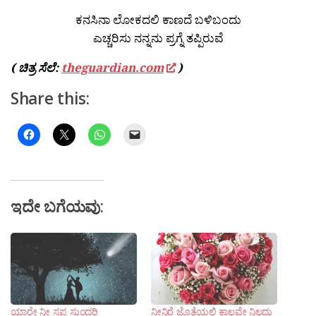
ಕನಸಿನಾ ಲೋಕದಲಿ ಕಾಣದೆ ಬಳಿಬಂದು
ಎಚ್ಚರಿಸು ನನ್ನನು ಪ್ರಗ್ನೆ ತಪ್ಪಿರುವೆ
( ಚಿತ್ರ ಸೆಲೆ:
theguardian.com
)
Share this:
ಇದೇ ಬಗೆಯವು:
ಯಾರೇ ನೀ ಸ್ವಪ್ನ ಸುಂದರಿ
ನೀನಿರೆ ಜೊತೆಯಲಿ ಕಾಲವೇ ನಿಲ್ಲದು