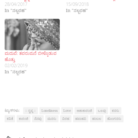
28/04/2017
15/09/2018
In "ನಲ್ಬರಹ"
In "ನಲ್ಬರಹ"
ಮದುವೆ: ತವರುಮನೆ ಬೀಳ್ಕೊಡುವ
ಹೊತ್ತು
02/02/2019
In "ನಲ್ಬರಹ"
ಟ್ಯಾಗ್‌ಗಳು:
:: ಸ್ವಪ್ನ ::
Loneliness
Love
ಆಶಾಕಾರಂಜಿ
ಒಲವು
ಕನಸು
ಕವಿತೆ
ಕಾರಂಜಿ
ನೆನಪು
ಮನಸು
ವಿರಹ
ಹಪಾಹಪಿ
ಹಂಬಲ
ಹೊಂಗನಸು