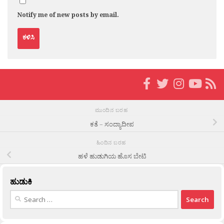
Notify me of new posts by email.
ಮುಂದಿನ ಬರಹ
ಕತೆ – ಸಂದ್ಯಾದೀಪ
ಹಿಂದಿನ ಬರಹ
ಹಳೆ ಹುಡುಗಿಯ ಹೊಸ ಬೇಟಿ
ಹುಡುಕಿ
Search
for: