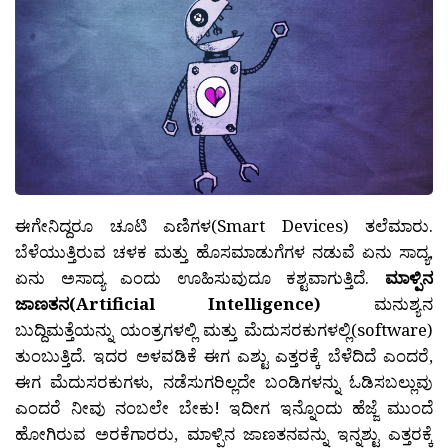
ಈಗೇನಿದ್ದರೂ ಚೂಟಿ ಎಣಿಗಳ(Smart Devices) ತಲೆಮಾರು.
ಬೆಳೆಯುತ್ತಿರುವ ಚಳಕ ಮತ್ತು ಹೊಸಮಾಡುಗೆಗಳ ನಡುವೆ ಏನು ಸಾದ್ಯ,
ಏನು ಅಸಾದ್ಯ ಎಂದು ಊಹಿಸುವುದೂ ಕಶ್ಟವಾಗುತ್ತಿದೆ.
ಮಾಳ್ಪಿನ
ಜಾಣತನ(Artificial Intelligence)
ಮನುಶ್ಯನ
ಬುದ್ದಿಮತ್ತೆಯನ್ನು ಯಂತ್ರಗಳಲ್ಲಿ ಮತ್ತು ಮೆದುಸರಕುಗಳಲ್ಲಿ(software)
ತುಂಬುತ್ತಿದೆ. ಇದರ ಅಳವಡಿಕೆ ಈಗ ಎಶ್ಟು ಎತ್ತರಕ್ಕೆ ಬೆಳೆದಿದೆ ಎಂದರೆ,
ಈಗ ಮೆದುಸರಕುಗಳು, ನಡೆಸುಗರಿಲ್ಲದೇ ಬಂಡಿಗಳನ್ನು ಓಡಿಸಬಲ್ಲುವು
ಎಂದರೆ ನೀವು ನಂಬಲೇ ಬೇಕು! ಇದೀಗ ಇನ್ನೊಂದು ಹೆಜ್ಜೆ ಮುಂದೆ
ಹೋಗಿರುವ ಅರಕೆಗಾರರು, ಮಾಳ್ಪಿನ ಜಾಣತನವನ್ನು ಇನ್ನಶ್ಟು ಎತ್ತರಕ್ಕೆ