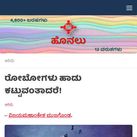
Skip to content
ಅರಿಮೆ
ರೋಬೋಗಳು ಹಾಡು
ಕಟ್ಟುವಂತಾದರೆ!
ಅರಿಮೆ
–
ವಿಜಯಮಹಾಂತೇಶ ಮುಜಗೊಂಡ
.