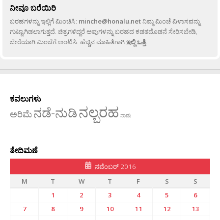
ನೀವೂ ಬರೆಯಿರಿ
ಬರಹಗಳನ್ನು ಇಲ್ಲಿಗೆ ಮಿಂಚಿಸಿ:
minche@honalu.net
ನಿಮ್ಮ ಮಿಂಚೆ ವಿಳಾಸವನ್ನು
ಗುಟ್ಟಾಗಿಡಲಾಗುತ್ತದೆ. ಚಿತ್ರಗಳಿದ್ದರೆ ಅವುಗಳನ್ನು ಬರಹದ ಕಡತದೊಡನೆ ಸೇರಿಸಬೇಡಿ,
ಬೇರೆಯಾಗಿ ಮಿಂಚೆಗೆ ಅಂಟಿಸಿ. ಹೆಚ್ಚಿನ ಮಾಹಿತಿಗಾಗಿ
ಇಲ್ಲಿ ಒತ್ತಿ
.
ಕವಲುಗಳು
ನಲ್ಬರಹ
ನಡೆ-ನುಡಿ
ಅರಿಮೆ
ನಾಡು
ತೇದಿಮಣೆ
ನವೆಂಬರ್ 2016
M
T
W
T
F
S
S
1
2
3
4
5
6
7
8
9
10
11
12
13