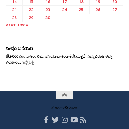
14
15
16
17
18
19
20
21
22
23
24
25
26
27
28
29
30
« Oct
Dec »
ನೀವೂ ಬರೆಯಿರಿ
ಹೊನಲು
ಮಿಂಬಾಗಿಲು ನಿಮಗಾಗಿ ಯಾವಾಗಲೂ ತೆರೆದಿರುತ್ತದೆ. ನಿಮ್ಮ ಬರಹಗಳನ್ನು
ಕಳುಹಿಸಲು
ಇಲ್ಲಿ ಒತ್ತಿ
.
ಹೊನಲು © 2026.