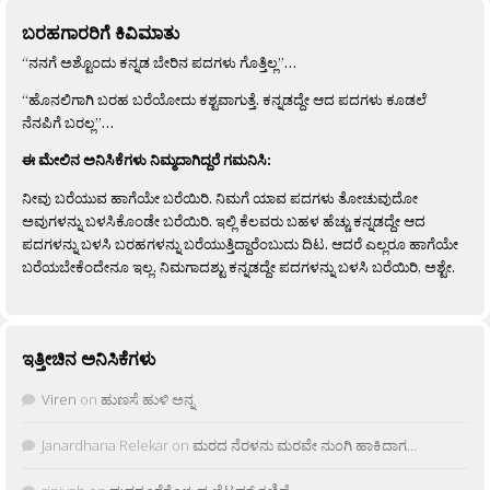
ಬರಹಗಾರರಿಗೆ ಕಿವಿಮಾತು
“ನನಗೆ ಅಶ್ಟೊಂದು ಕನ್ನಡ ಬೇರಿನ ಪದಗಳು ಗೊತ್ತಿಲ್ಲ”…
“ಹೊನಲಿಗಾಗಿ ಬರಹ ಬರೆಯೋದು ಕಶ್ಟವಾಗುತ್ತೆ. ಕನ್ನಡದ್ದೇ ಆದ ಪದಗಳು ಕೂಡಲೆ
ನೆನಪಿಗೆ ಬರಲ್ಲ”…
ಈ ಮೇಲಿನ ಅನಿಸಿಕೆಗಳು ನಿಮ್ಮದಾಗಿದ್ದರೆ ಗಮನಿಸಿ:
ನೀವು ಬರೆಯುವ ಹಾಗೆಯೇ ಬರೆಯಿರಿ. ನಿಮಗೆ ಯಾವ ಪದಗಳು ತೋಚುವುದೋ
ಅವುಗಳನ್ನು ಬಳಸಿಕೊಂಡೇ ಬರೆಯಿರಿ. ಇಲ್ಲಿ ಕೆಲವರು ಬಹಳ ಹೆಚ್ಚು ಕನ್ನಡದ್ದೇ ಆದ
ಪದಗಳನ್ನು ಬಳಸಿ ಬರಹಗಳನ್ನು ಬರೆಯುತ್ತಿದ್ದಾರೆಂಬುದು ದಿಟ. ಆದರೆ ಎಲ್ಲರೂ ಹಾಗೆಯೇ
ಬರೆಯಬೇಕೆಂದೇನೂ ಇಲ್ಲ. ನಿಮಗಾದಶ್ಟು ಕನ್ನಡದ್ದೇ ಪದಗಳನ್ನು ಬಳಸಿ ಬರೆಯಿರಿ, ಅಶ್ಟೇ.
ಇತ್ತೀಚಿನ ಅನಿಸಿಕೆಗಳು
Viren
on
ಹುಣಸೆ ಹುಳಿ ಅನ್ನ
Janardhana Relekar
on
ಮರದ ನೆರಳನು ಮರವೇ ನುಂಗಿ ಹಾಕಿದಾಗ…