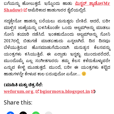
ಬಗೆಯನ್ನು ಹೋಲುತ್ತದೆ. ಇನ್ನೊಂದು ಹಾಡು
ಮಿಸ್ಟರ್ ಶ್ಯಾಡೋ(Mr
Shadow)
ಅಮೆರಿಕಾದ ಹಾಡುಗಾರರ ಶೈಲಿಯಲ್ಲಿದೆ.
ಸದ್ಯಕ್ಕೇನೋ ಹಾಡನ್ನು ಬರೆಯಲು ಮನುಶ್ಯರು ಬೇಕಿದೆ. ಆದರೆ, ಬರೀ
ಮಾಳ್ಪಿನ ಜಾಣ್ಮೆಯನ್ನು ಬಳಸಿಕೊಂಡೇ ಒಂದು ಆಲ್ಬಮ್‍ಅನ್ನು ಮಾಡಲು
ಸೋನಿ ತಯಾರಿ ನಡೆಸಿದೆ. ಇಂತಹುದೊಂದು ಆಲ್ಬಮ್‍ಅನ್ನು ಸೋನಿ
2017ರಲ್ಲಿ ಬಿಡುಗಡೆ ಮಾಡಬಹುದು ಎನ್ನಲಾಗಿದೆ. ದಿನ ದಿನವೂ
ಬೆಳೆಯುತ್ತಿರುವ ಹೊಸಮಾಡುಗೆಯಿಂದಾಗಿ ಮನುಶ್ಯನ ಕೆಲಸವನ್ನು
ಯಂತ್ರಗಳು ಕಸಿಯುತ್ತಿವೆ. ಈ ಏರ‍್ಪಾಡು ಇನ್ನಶ್ಟು ಮುಂದುವರೆದರೆ,
ಮುಂದೊಮ್ಮೆ ಎಲ್ಲ ಸಂಗೀತಗಾರರು ತಮ್ಮ ಕೆಲಸ ಕಳೆದುಕೊಳ್ಳುವರೇ
ಎನ್ನುವ ಕೇಳ್ವಿ ಮೂಡುತ್ತದೆ. ಮುಂದೆ, ಬರೀ ಈ ಯಂತ್ರಗಳು ಕಟ್ಟಿದ
ಹಾಡುಗಳನ್ನೇ ಕೇಳುವ ಕಾಲ ಬರುವುದೋ ಏನೋ…
(ಮಾಹಿತಿ ಮತ್ತು ಚಿತ್ರ ಸೆಲೆ:
weforum.org,
bgiormova.blogspot.in
)
Share this: