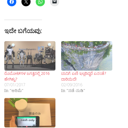
ಇದೇ ಬಗೆಯವು:
ರೊಬೋಟ್‍ಗಳ ಜಗತ್ತಿನಲ್ಲಿ 2016
ಬಾನಿಗೆ ಏಣಿ ಇಲ್ಲದಿದ್ದರೆ ಏನಂತೆ?
ಹೇಗಿತ್ತು?
ದಾರಿಯಿದೆ!
07/01/2017
02/09/2016
In "ಅರಿಮೆ"
In "ನಡೆ-ನುಡಿ"