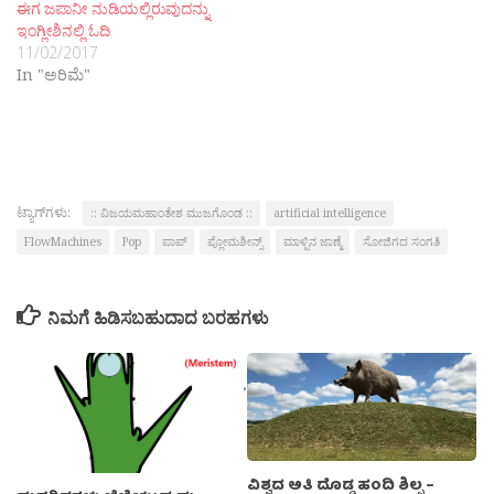
ಈಗ ಜಪಾನೀ ನುಡಿಯಲ್ಲಿರುವುದನ್ನು
ಇಂಗ್ಲೀಶಿನಲ್ಲಿ ಓದಿ
11/02/2017
In "ಅರಿಮೆ"
ಟ್ಯಾಗ್‌ಗಳು:
:: ವಿಜಯಮಹಾಂತೇಶ ಮುಜಗೊಂಡ ::
artificial intelligence
FlowMachines
Pop
ಪಾಪ್
ಪ್ಲೋಮಶೀನ್ಸ್
ಮಾಳ್ಪಿನ ಜಾಣ್ಮೆ
ಸೋಜಿಗದ ಸಂಗತಿ
ನಿಮಗೆ ಹಿಡಿಸಬಹುದಾದ ಬರಹಗಳು
ವಿಶ್ವದ ಅತಿ ದೊಡ್ಡ ಹಂದಿ ಶಿಲ್ಪ –