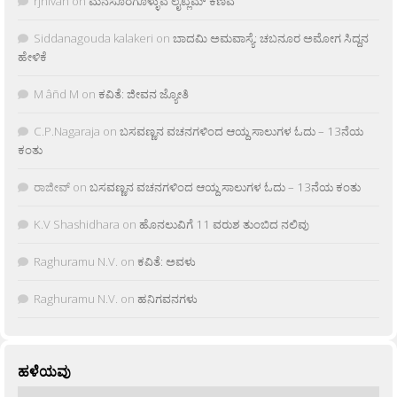
rjnivah
on
ಮನಸೂರೆಗೊಳ್ಳುವ ಲೈಟ್ಲಮ್ ಕಣಿವೆ
Siddanagouda kalakeri
on
ಬಾದಮಿ ಅಮವಾಸ್ಯೆ: ಚಬನೂರ ಅಮೋಗ ಸಿದ್ದನ
ಹೇಳಿಕೆ
M âñd M
on
ಕವಿತೆ: ಜೀವನ ಜ್ಯೋತಿ
C.P.Nagaraja
on
ಬಸವಣ್ಣನ ವಚನಗಳಿಂದ ಆಯ್ದ ಸಾಲುಗಳ ಓದು – 13ನೆಯ
ಕಂತು
ರಾಜೀವ್
on
ಬಸವಣ್ಣನ ವಚನಗಳಿಂದ ಆಯ್ದ ಸಾಲುಗಳ ಓದು – 13ನೆಯ ಕಂತು
K.V Shashidhara
on
ಹೊನಲುವಿಗೆ 11 ವರುಶ ತುಂಬಿದ ನಲಿವು
Raghuramu N.V.
on
ಕವಿತೆ: ಅವಳು
Raghuramu N.V.
on
ಹನಿಗವನಗಳು
ಹಳೆಯವು
ಹಳೆಯವು