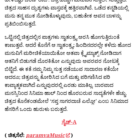
ಚಿತ್ರದ ಸಾಹಸ ದ್ರುಶ್ಯಗಳು ವಾಸ್ತವಕ್ಕೆ ಹತ್ತಿರವಾಗಿವೆ. ಒಡೆದ ಕನ್ನಡಿಯಲ್ಲಿ
ಮನು ತನ್ನ ಮುಕ ನೋಡಿಕೊಳ್ಳುವುದು, ಬಹುತೇಕ ಅವನ ಬಾಳನ್ನು
ಪ್ರತಿಬಿಂಬಿಸುತ್ತದೆ.
ಒಟ್ಟಿನಲ್ಲಿ ಚಿತ್ರದಲ್ಲಿನ ಪಾತ್ರಗಳು ಸ್ವಾತಂತ್ರ್ಯ ಅರಸಿ ಹೋಗುತ್ತಿರುಂತೆ
ಕಾಣುತ್ತವೆ. ಆದರೆ‌ ಕೊನೆಗೆ ಆ ಸ್ವಾತಂತ್ರ್ಯ; ಹಿಂದಿನದರಲ್ಲೇ ಕಳೆದು‌ ಹೋದ
ಮನುವಿಗೆ ಮರೀಚಿಕೆಯಾಯಿತೋ ಅತವಾ ಕ್ಲೈಮ್ಯಾಕ್ಸ್ ನೋಡಿದಾಗ
ಆತನಿಗೆ ಬಿಡುಗಡೆ ದೊರಕಿತೋ ಎನ್ನುವುದು ಅವರವರ ನೋಟಕ್ಕೆ
ಬಿಟ್ಟಿದೆ. ಈ ಕತೆ ನಮ್ಮ ನಿಮ್ಮ ಸುತ್ತ ನಡೆಯುವ ಸಾದಾರಣ ಕತೆಯೇ
ಆದರೂ; ಚಿತ್ರವನ್ನು ತೋರಿಸಿದ ಬಗೆ ಮತ್ತು ಪರಿಗಣಿಸಿದ ಪರಿ
ಕಾವ್ಯಾತ್ಮಕವಾಗಿದೆ ಎನ್ನುವುದರಲ್ಲಿ ಎರಡು ಮಾತಿಲ್ಲ. ಬಾರವಾದ
ಮನಸ್ಸಿನಿಂದ ಸಿನಿಮಾ ಹಾಲ್ ನಿಂದ ಹೊರಬರುವ ಸಾದ್ಯತೆಗಳೇ ಹೆಚ್ಚು‌.
ಚಿತ್ರದ ಕೊನೆಕಂಡಮೇಲೆ ‘ಸಪ್ತ ಸಾಗರದಾಚೆ ಎಲ್ಲೋ’ ಎಂಬ ಸಿನಿಮಾದ
ಹೆಸರಿಗೆ ಒಂದು ಹುರುಳು ಬರುತ್ತದೆ.
ಸೈಡ್-A
( ಚಿತ್ರಸೆಲೆ:
paramvaMusic
)