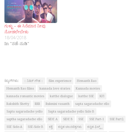
ಗುಳ್ಟು – ಈ ಸಿನೆಮಾನ ನೀವು
ನೋಡಲೇಬೇಕು
18/04/2018
In "ನಡೆ-ನುಡಿ"
ಟ್ಯಾಗ್‌ಗಳು:
:: ನಿತಿನ್ ಗೌಡ ::
film experience
Hemanth Rao
Hemanth Rao films
kannada love stories
Kannada movies
kannada romantic movies
katthe dialogue
katthe SSE
KFI
Rakshith Shetty
RRR
Rukmini vasanth
sapta sagaradache ello
Sapta sagaradache yello
Sapta sagaradache yello Side B
saptha sagaradache ello
SIDE A
SIDE B
SSE
SSE Part-1
SSE Part2
SSE Side-A
SSE-Side B
ಕತ್ತೆ
ಕನ್ನಡ ಚಲನಚಿತ್ರಗಳು
ಕನ್ನಡ ಫಿಲ್ಮ್ಸ್