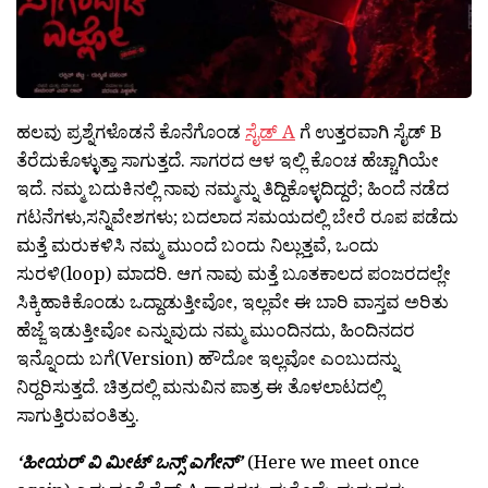
ಹಲವು ಪ್ರಶ್ನೆಗಳೊಡನೆ ಕೊನೆಗೊಂಡ‌
ಸೈಡ್ A
ಗೆ‌‌‌ ಉತ್ತರವಾಗಿ ಸೈಡ್ B
ತೆರೆದುಕೊಳ್ಳುತ್ತಾ ಸಾಗುತ್ತದೆ. ಸಾಗರದ ಆಳ ಇಲ್ಲಿ ಕೊಂಚ ಹೆಚ್ಚಾಗಿಯೇ
ಇದೆ. ನಮ್ಮ ಬದುಕಿನಲ್ಲಿ ನಾವು ನಮ್ಮನ್ನು ತಿದ್ದಿಕೊಳ್ಳದಿದ್ದರೆ; ಹಿಂದೆ ನಡೆದ
ಗಟನೆಗಳು,ಸನ್ನಿವೇಶಗಳು; ಬದಲಾದ ಸಮಯದಲ್ಲಿ ಬೇರೆ ರೂಪ‌ ಪಡೆದು
ಮತ್ತೆ ಮರುಕಳಿಸಿ ನಮ್ಮ ಮುಂದೆ ಬಂದು‌ ನಿಲ್ಲುತ್ತವೆ, ಒಂದು‌
ಸುರಳಿ(loop) ಮಾದರಿ. ಆಗ ನಾವು ಮತ್ತೆ ಬೂತಕಾಲದ ಪಂಜರದಲ್ಲೇ
ಸಿಕ್ಕಿಹಾಕಿಕೊಂಡು ಒದ್ದಾಡುತ್ತೀವೋ, ಇಲ್ಲವೇ ಈ ಬಾರಿ ವಾಸ್ತವ ಅರಿತು
ಹೆಜ್ಜೆ ಇಡುತ್ತೀವೋ ಎನ್ನುವುದು ನಮ್ಮ ಮುಂದಿನದು, ಹಿಂದಿನದರ
ಇನ್ನೊಂದು ಬಗೆ(Version) ಹೌದೋ ಇಲ್ಲವೋ ಎಂಬುದನ್ನು
ನಿರ್‍ದರಿಸುತ್ತದೆ. ಚಿತ್ರದಲ್ಲಿ ಮನುವಿನ ಪಾತ್ರ ಈ ತೊಳಲಾಟದಲ್ಲಿ
ಸಾಗುತ್ತಿರುವಂತಿತ್ತು.
‘ಹೀಯರ್ ವಿ ಮೀಟ್ ಒನ್ಸ್ ಎಗೇನ್’
(Here we meet once