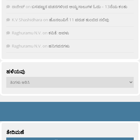
ರಾಜೀವ್
on
ಬಸವಣ್ಣನ ವಚನಗಳಿಂದ ಆಯ್ದ ಸಾಲುಗಳ ಓದು – 13ನೆಯ ಕಂತು
K.V Shashidhara
on
ಹೊನಲುವಿಗೆ 11 ವರುಶ ತುಂಬಿದ ನಲಿವು
Raghuramu N.V.
on
ಕವಿತೆ: ಅವಳು
Raghuramu N.V.
on
ಹನಿಗವನಗಳು
ಹಳೆಯವು
ಹಳೆಯವು
ತೇದಿಮಣೆ