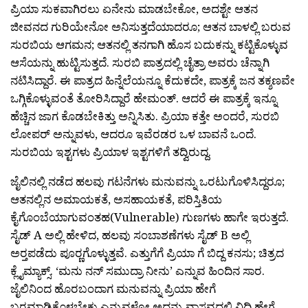
ಪ್ರಿಯಾ ಸುಕವಾಗಿರಲು ಏನೇನು ಮಾಡಬೇಕೋ, ಅದಶ್ಟೇ ಆತನ
ಜೀವನದ ಗುರಿಯೇನೋ ಅನಿಸುತ್ತದೆಯಾದರೂ; ಆತನ‌ ಬಾಳಲ್ಲಿ ಬರುವ
ಸುರಬಿಯ ಆಗಮನ; ಆತನಲ್ಲಿ ತನಗಾಗಿ ಹೊಸ ಬದುಕನ್ನು ಕಟ್ಟಿಕೊಳ್ಳುವ
ಆಸೆಯನ್ನು ಹುಟ್ಟಿಸುತ್ತದೆ. ಸುರಬಿ ಪಾತ್ರದಲ್ಲಿ ಚೈತ್ರಾ ಅವರು ಚೆನ್ನಾಗಿ
ನಟಿಸಿದ್ದಾರೆ. ಈ ಪಾತ್ರದ ಹಿನ್ನೆಲೆಯನ್ನೂ ಕೆದುಕದೇ, ಪಾತ್ರಕ್ಕೆ ಜನ ತಕ್ಶಣವೇ
ಒಗ್ಗಿಕೊಳ್ಳುವಂತೆ ತೋರಿಸಿದ್ದಾರೆ ಹೇಮಂತ್. ಆದರೆ ಈ ಪಾತ್ರಕ್ಕೆ ಇನ್ನೂ
ಹೆಚ್ಚಿನ ಜಾಗ ಕೊಡಬೇಕಿತ್ತು ಅನ್ನಿಸಿತು‌. ಪ್ರಿಯಾ ಕತ್ತೇ ಅಂದರೆ, ಸುರಬಿ
ಲೋಪರ್ ಅನ್ನುವಳು, ಆದರೂ ಇವೆರಡರ ಒಳ ಬಾವನೆ ಒಂದೆ.
ಸುರಬಿಯ ಇಶ್ಟಗಳು ಪ್ರಿಯಾಳ ಇಶ್ಟಗಳಿಗೆ ತದ್ವಿರುದ್ದ.
ಜೈಲಿನಲ್ಲಿ ನಡೆದ ಹಲವು ಗಟನೆಗಳು ಮನುವನ್ನು ಒರಟುಗೊಳಿಸಿದ್ದರೂ;
ಆತನಲ್ಲಿನ ಅಮಾಯಕತೆ, ಅಸಹಾಯಕತೆ, ಪರಿಸ್ತಿತಿಯ
ಕೈಗೊಂಬೆಯಾಗುವಂತಹ(Vulnerable) ಗುಣಗಳು ಹಾಗೇ ಇರುತ್ತದೆ.
ಸೈಡ್ A ಅಲ್ಲಿ ಹೇಳಿದ, ಹಲವು‌ ಸಂಬಾಶಣೆಗಳು ಸೈಡ್ B ಅಲ್ಲಿ
ಅರ‌್ತಪಡೆದು‌ ಪೂರ‌್ಣಗೊಳ್ಳುತ್ತವೆ. ಎತ್ತುಗೆಗೆ ಪ್ರಿಯಾ ಗೆ ಬಿದ್ದ ಕನಸು; ಚಿತ್ರದ
ಕ್ಲೈಮ್ಯಾಕ್ಸ್. ‘ಮನು ನನ್ ಸಮುದ್ರಾ ನೀನು’ ಎನ್ನುವ ಹಿಂದಿನ ಸಾರ.
ಜೈಲಿನಿಂದ ಹೊರಬಂದಾಗ ಮನುವನ್ನು ಪ್ರಿಯಾ ಹೇಗೆ
ಬರಮಾಡಿಕೊಳ್ಳಬೇಕು ಎನ್ನುವಳೋ ಅದನ್ನು ವಾಸ್ತವದಲ್ಲಿ ವಿದಿ ಹೇಗೆ