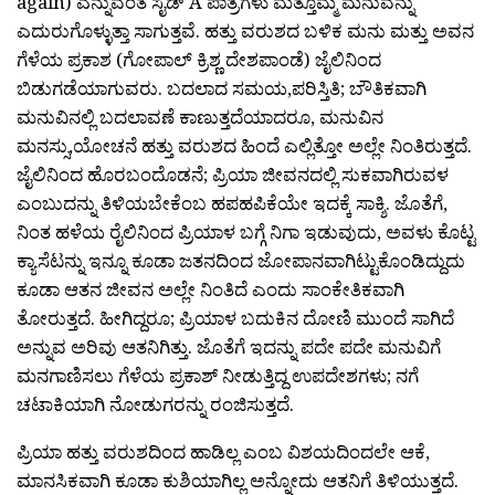
again) ಎನ್ನುವಂತೆ ಸೈಡ್ A ಪಾತ್ರಗಳು ಮತ್ತೊಮ್ಮೆ ಮನುವನ್ನು
ಎದುರುಗೊಳ್ಳುತ್ತಾ ಸಾಗುತ್ತವೆ. ಹತ್ತು ವರುಶದ ಬಳಿಕ‌ ಮನು ಮತ್ತು ಅವನ‌
ಗೆಳೆಯ ಪ್ರಕಾಶ (ಗೋಪಾಲ್ ಕ್ರಿಶ್ಣ ದೇಶಪಾಂಡೆ) ಜೈಲಿನಿಂದ
ಬಿಡುಗಡೆಯಾಗುವರು. ಬದಲಾದ ಸಮಯ,ಪರಿಸ್ತಿತಿ; ಬೌತಿಕವಾಗಿ
ಮನುವಿನಲ್ಲಿ‌ ಬದಲಾವಣೆ ಕಾಣುತ್ತದೆಯಾದರೂ, ಮನುವಿನ
ಮನಸ್ಸು,ಯೋಚನೆ ಹತ್ತು ವರುಶದ ಹಿಂದೆ ಎಲ್ಲಿತ್ತೋ ಅಲ್ಲೇ ನಿಂತಿರುತ್ತದೆ.‌
ಜೈಲಿನಿಂದ ಹೊರಬಂದೊಡನೆ; ಪ್ರಿಯಾ ಜೀವನದಲ್ಲಿ ಸುಕವಾಗಿರುವಳ‌‌
ಎಂಬುದನ್ನು ತಿಳಿಯಬೇಕೆಂಬ ಹಪಹಪಿಕೆಯೇ ಇದಕ್ಕೆ ಸಾಕ್ಶಿ. ಜೊತೆಗೆ,
ನಿಂತ ಹಳೆಯ ರೈಲಿನಿಂದ ಪ್ರಿಯಾಳ ಬಗ್ಗೆ ನಿಗಾ ಇಡುವುದು, ಅವಳು ಕೊಟ್ಟ
ಕ್ಯಾಸೆಟನ್ನು ಇನ್ನೂ‌ ಕೂಡಾ ಜತನದಿಂದ ಜೋಪಾನವಾಗಿಟ್ಟುಕೊಂಡಿದ್ದುದು
ಕೂಡಾ ಆತನ ಜೀವನ ಅಲ್ಲೇ ನಿಂತಿದೆ ಎಂದು ಸಾಂಕೇತಿಕವಾಗಿ
ತೋರುತ್ತದೆ. ಹೀಗಿದ್ದರೂ; ಪ್ರಿಯಾಳ ಬದುಕಿನ ದೋಣಿ ಮುಂದೆ ಸಾಗಿದೆ
ಅನ್ನುವ ಅರಿವು ಆತನಿಗಿತ್ತು. ಜೊತೆಗೆ ಇದನ್ನು ಪದೇ ಪದೇ ಮನುವಿಗೆ
ಮನಗಾಣಿಸಲು ಗೆಳೆಯ ಪ್ರಕಾಶ್ ನೀಡುತ್ತಿದ್ದ ಉಪದೇಶಗಳು; ನಗೆ
ಚಟಾಕಿಯಾಗಿ ನೋಡುಗರನ್ನು ರಂಜಿಸುತ್ತದೆ.
ಪ್ರಿಯಾ ಹತ್ತು ವರುಶದಿಂದ ಹಾಡಿಲ್ಲ ಎಂಬ ವಿಶಯದಿಂದಲೇ ಆಕೆ,
ಮಾನಸಿಕವಾಗಿ ಕೂಡಾ ಕುಶಿಯಾಗಿಲ್ಲ ಅನ್ನೋದು ಆತನಿಗೆ ತಿಳಿಯುತ್ತದೆ.