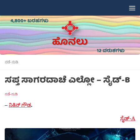
Skip to content
ನಡೆ-ನುಡಿ
ಸಪ್ತ ಸಾಗರದಾಚೆ ಎಲ್ಲೋ – ಸೈಡ್-B
ನಡೆ-ನುಡಿ
–
ನಿತಿನ್ ಗೌಡ
.
ಸೈಡ್-A