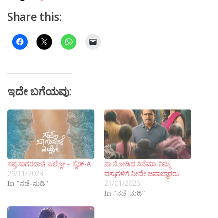
Share this:
ಇದೇ ಬಗೆಯವು:
ಸಪ್ತ ಸಾಗರದಾಚೆ ಎಲ್ಲೋ – ಸೈಡ್-A
ನಾ ನೋಡಿದ ಸಿನೆಮಾ: ನಿಮ್ಮ
29/11/2023
ವಸ್ತುಗಳಿಗೆ ನೀವೇ ಜವಾಬ್ದಾರರು
In "ನಡೆ-ನುಡಿ"
21/01/2025
In "ನಡೆ-ನುಡಿ"