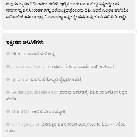
ಅವುಗಳನ್ನು ಬಳಸಿಕೊಂಡೇ ಬರೆಯಿರಿ. ಇಲ್ಲಿ ಕೆಲವರು ಬಹಳ ಹೆಚ್ಚು ಕನ್ನಡದ್ದೇ ಆದ
ಪದಗಳನ್ನು ಬಳಸಿ ಬರಹಗಳನ್ನು ಬರೆಯುತ್ತಿದ್ದಾರೆಂಬುದು ದಿಟ. ಆದರೆ ಎಲ್ಲರೂ ಹಾಗೆಯೇ
ಬರೆಯಬೇಕೆಂದೇನೂ ಇಲ್ಲ. ನಿಮಗಾದಶ್ಟು ಕನ್ನಡದ್ದೇ ಪದಗಳನ್ನು ಬಳಸಿ ಬರೆಯಿರಿ, ಅಶ್ಟೇ.
ಇತ್ತೀಚಿನ ಅನಿಸಿಕೆಗಳು
Viren
on
ಹುಣಸೆ ಹುಳಿ ಅನ್ನ
Janardhana Relekar
on
ಮರದ ನೆರಳನು ಮರವೇ ನುಂಗಿ ಹಾಕಿದಾಗ…
rjnivah
on
ಮನಸೂರೆಗೊಳ್ಳುವ ಲೈಟ್ಲಮ್ ಕಣಿವೆ
Siddanagouda kalakeri
on
ಬಾದಮಿ ಅಮವಾಸ್ಯೆ: ಚಬನೂರ ಅಮೋಗ ಸಿದ್ದನ
ಹೇಳಿಕೆ
M âñd M
on
ಕವಿತೆ: ಜೀವನ ಜ್ಯೋತಿ
C.P.Nagaraja
on
ಬಸವಣ್ಣನ ವಚನಗಳಿಂದ ಆಯ್ದ ಸಾಲುಗಳ ಓದು – 13ನೆಯ
ಕಂತು