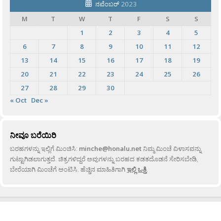
ನವೆಂಬರ್ 2023
M
T
W
T
F
S
S
1
2
3
4
5
6
7
8
9
10
11
12
13
14
15
16
17
18
19
20
21
22
23
24
25
26
27
28
29
30
« Oct
Dec »
ನೀವೂ ಬರೆಯಿರಿ
ಬರಹಗಳನ್ನು ಇಲ್ಲಿಗೆ ಮಿಂಚಿಸಿ:
minche@honalu.net
ನಿಮ್ಮ ಮಿಂಚೆ ವಿಳಾಸವನ್ನು
ಗುಟ್ಟಾಗಿಡಲಾಗುತ್ತದೆ. ಚಿತ್ರಗಳಿದ್ದರೆ ಅವುಗಳನ್ನು ಬರಹದ ಕಡತದೊಡನೆ ಸೇರಿಸಬೇಡಿ,
ಬೇರೆಯಾಗಿ ಮಿಂಚೆಗೆ ಅಂಟಿಸಿ. ಹೆಚ್ಚಿನ ಮಾಹಿತಿಗಾಗಿ
ಇಲ್ಲಿ ಒತ್ತಿ
.