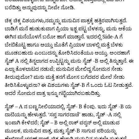
ಬರೆದಿತ್ತು ಅನ್ನುವುದನ್ನು ನೀವೇ ನೋಡಿ.
ಚಿಕ್ಕ ಚಿಕ್ಕ ವಿಶಯಗಳು,ನಮ್ಮನ್ನು ಮನುವಿನ ಪಾತ್ರಕ್ಕೆ ಹತ್ತಿರವಾಗಿಸುತ್ತದೆ.
ಬಾಡಿಗೆ ಮನೆ ಹುಡುಕುವಾಗ ಪ್ರಿಯಾ ಇಶ್ಟ ಪಟ್ಟ ಬೆಳಕನ್ನು, ಮನು ಆಕೆಯ
ಈಗಿನ ಮನೆಯೊಳಗೆ ಬರೋ ಹಾಗೆ ಮಾಡ್ತಾನೆ. ಇದರಲ್ಲಿ Side-A ಗೆ
ಬೇಟಿ‌ಕೊಟ್ಟ ಹಾಗೂ ಆಯ್ತು ಜೊತೆಗೆ ಪ್ರಿಯಾಳ ಬಾಳಲ್ಲಿ ಮತ್ತೆ ಬೆಳಕು
ಮೂಡಬಹುದು ಎಂಬುದನ್ನು ತೋರಿಸಿದಂತೆಯೂ ಆಯ್ತು. ಅಂದಹಾಗೆ
ಸೈಡ್ A ನಲ್ಲಿ ತಿನ್ನಲಾಗದ ಉಪ್ಪಿಟ್ಟನ್ನು ಮನು ಸೈಡ್ -B ಅಲ್ಲಿ ತಿನ್ನುತ್ತಾನೆ‌. ಈ
ಎಲ್ಲಾ ತೊಳಲಾಟದ ನಡುವೆ; ಮನುವಿನ ಮೇಲಿದ್ದ ಸೋಮನ ಸೇಡು
ತೀರುವುದೋ? ಮನು ಮತ್ತೆ ತನಗೆ ಮೋಸ ಬಗೆದವರ ಮೇಲೆ ಸೇಡು
ತೀರಿಸಿಕೊಳ್ಳುವನಾ? ಈ ವಿಶಯಗಳು ಸೈಡ್-B ಗೆ ಒಂದು ಓಟ ನೀಡುತ್ತವೆ.
ಆದರೆ ಸೋಮನ ಪಾತ್ರ ಇನ್ನೂ ಗಟ್ಟಿಯಾಗಿರಬಹುದಿತ್ತು.
ಸೈಡ್ – A ನ ಬಣ್ಣ ನೀಲಿಯಾದಲ್ಲಿ, ಸೈಡ್- B ಕೆಂಪು. ಇದು ಸೈಡ್ -B ಯ
ದಾಟಿಯನ್ನು ಹೇಳುತ್ತದೆ. ‘ಸಪ್ತ ಸಾಗರದಾಚೆ’ ಹಾಡು, ಸೈಡ್ -A ನಲ್ಲಿ
ಇಂಪಾಗಿ ಕೇಳಿದರೆ; ಸೈಡ್ – B ಅಲ್ಲಿ ರಾಕ್ ವರ‌್ಶನ್ ಅಲ್ಲಿ ಮಾಡುವ
ಮೂಲಕ, ಮನುವಿನ ಪಾತ್ರ, ಮತ್ತು ಸೈಡ್-B ಸಾಗುವ ಪರಿಯನ್ನು
ಹೇಳಿದ್ದಾರೆ ಚರಣ್ ರಾಜ್‌. ಚಿತ್ರ ಹೆಚ್ಚಾಗಿ ಮನುವಿನ ಸುತ್ತಲೇ ಸುತ್ತುತ್ತದೆ.