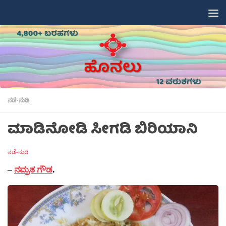
Skip to content
ನಡೆ-ನುಡಿ
ಮಾಡಿನೋಡಿ ಸೀಗಡಿ ಬಿರಿಯಾನಿ
ನಡೆ-ನುಡಿ
–
ನಮ್ರತ ಗೌಡ
.