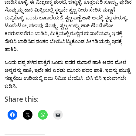
ಬಾಡಿಸಿಕೊಳ್ಳಿ, ಈ ಮಿಶ್ರಣಕ್ಕೆ ಶುಂಟಿ, ಬೆಳ್ಳುಳ್ಳಿ, ಕೊತ್ತಂಬರಿ ಸೊಪ್ಪು, ಪುದಿನ
ಸೊಪ್ಪುನ್ನು ಹಾಕಿ ಮಿಕ್ಸಿಯಲ್ಲಿ ಸ್ವಲ್ಪವೇ ಸ್ವಲ್ಪ ನೀರು ಸೇರಿಸಿ ನುಣ್ಣಗೆ
ರುಬ್ಬಿಕೊಳ್ಳಿ. ಒಂದು ಬಾಣಲೆಯಲ್ಲಿ ಸ್ವಲ್ಪ ಎಣ್ಣೆ ಹಾಕಿ ಅದಕ್ಕೆ ಸ್ವಲ್ಪ ಈರುಳ್ಳಿ,
ಟೊಮೆಟೋ, ಪಲಾವು ಸೊಪ್ಪು, ಸ್ವಲ್ಪ ಉಪ್ಪು ಹಾಕಿ ಟೊಮೆಟೋ
ಕರಗುವವರೆಗೂ ಬಾಡಿಸಿ, ಮಿಕ್ಸಿಯಲ್ಲಿ ರುಬ್ಬಿದ ಮಸಾಲೆಯನ್ನು ಇದಕ್ಕೆ
ಸೇರಿಸಿ ಬಾಡಿಸಿದ ನಂತರ ಬೇಯಿಸಿಟ್ಟುಕೊಂಡ ಸೀಗಡಿಯನ್ನು ಇದಕ್ಕೆ
ಹಾಕಿರಿ.
ಒಂದು ದಪ್ಪ ತಳದ ಪಾತ್ರೆಗೆ ಒಂದು ಪದರ ಮಸಾಲೆ ಹಾಕಿ ಅದರ ಮೇಲೆ
ಅನ್ನವನ್ನು ಹಾಕಿ, ಇದೇ ತರ ಎರಡು ಮೂರು ಪದರ ಹಾಕಿ. ಇದನ್ನು ಮುಚ್ಚಿ
ಸಣ್ಣನೆಯ ಉರಿಯಲ್ಲಿ ಐದು ನಿಮಿಶ ಬೇಯಿಸಿ. ಬಿಸಿ ಬಿಸಿ ಇರುವಾಗಲೇ
ಬಡಿಸಿ.
Share this: