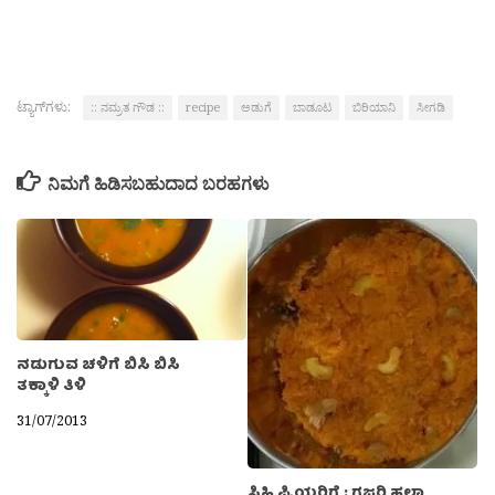
ಟ್ಯಾಗ್‌ಗಳು:
:: ನಮ್ರತ ಗೌಡ ::
recipe
ಅಡುಗೆ
ಬಾಡೂಟ
ಬಿರಿಯಾನಿ
ಸೀಗಡಿ
ನಿಮಗೆ ಹಿಡಿಸಬಹುದಾದ ಬರಹಗಳು
ನಡುಗುವ ಚಳಿಗೆ ಬಿಸಿ ಬಿಸಿ
ತಕ್ಕಾಳಿ ತಿಳಿ
31/07/2013
ಸಿಹಿ ಪ್ರಿಯರಿಗೆ : ಗಜ್ಜರಿ ಹಲ್ವಾ