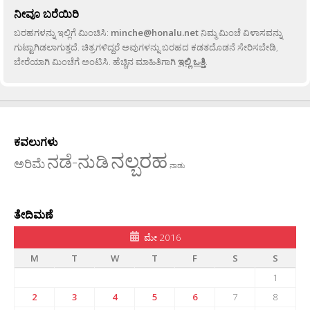
ನೀವೂ ಬರೆಯಿರಿ
ಬರಹಗಳನ್ನು ಇಲ್ಲಿಗೆ ಮಿಂಚಿಸಿ:
minche@honalu.net
ನಿಮ್ಮ ಮಿಂಚೆ ವಿಳಾಸವನ್ನು
ಗುಟ್ಟಾಗಿಡಲಾಗುತ್ತದೆ. ಚಿತ್ರಗಳಿದ್ದರೆ ಅವುಗಳನ್ನು ಬರಹದ ಕಡತದೊಡನೆ ಸೇರಿಸಬೇಡಿ,
ಬೇರೆಯಾಗಿ ಮಿಂಚೆಗೆ ಅಂಟಿಸಿ. ಹೆಚ್ಚಿನ ಮಾಹಿತಿಗಾಗಿ
ಇಲ್ಲಿ ಒತ್ತಿ
.
ಕವಲುಗಳು
ನಲ್ಬರಹ
ನಡೆ-ನುಡಿ
ಅರಿಮೆ
ನಾಡು
ತೇದಿಮಣೆ
ಮೇ 2016
M
T
W
T
F
S
S
1
2
3
4
5
6
7
8