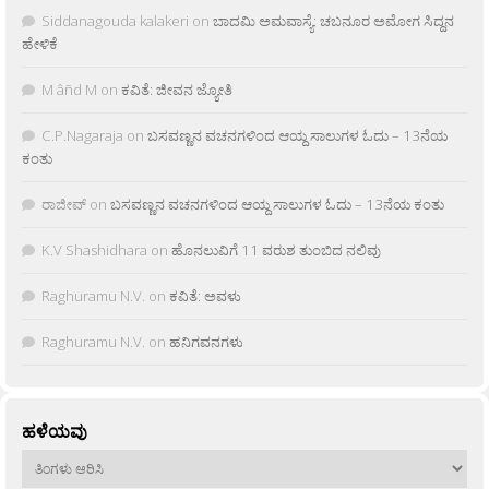
Siddanagouda kalakeri
on
ಬಾದಮಿ ಅಮವಾಸ್ಯೆ: ಚಬನೂರ ಅಮೋಗ ಸಿದ್ದನ
ಹೇಳಿಕೆ
M âñd M
on
ಕವಿತೆ: ಜೀವನ ಜ್ಯೋತಿ
C.P.Nagaraja
on
ಬಸವಣ್ಣನ ವಚನಗಳಿಂದ ಆಯ್ದ ಸಾಲುಗಳ ಓದು – 13ನೆಯ
ಕಂತು
ರಾಜೀವ್
on
ಬಸವಣ್ಣನ ವಚನಗಳಿಂದ ಆಯ್ದ ಸಾಲುಗಳ ಓದು – 13ನೆಯ ಕಂತು
K.V Shashidhara
on
ಹೊನಲುವಿಗೆ 11 ವರುಶ ತುಂಬಿದ ನಲಿವು
Raghuramu N.V.
on
ಕವಿತೆ: ಅವಳು
Raghuramu N.V.
on
ಹನಿಗವನಗಳು
ಹಳೆಯವು
ಹಳೆಯವು