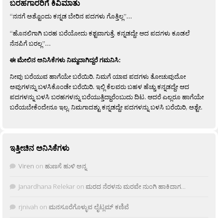
ಬರಹಗಾರರಿಗೆ ಕಿವಿಮಾತು
“ನನಗೆ ಅಶ್ಟೊಂದು ಕನ್ನಡ ಬೇರಿನ ಪದಗಳು ಗೊತ್ತಿಲ್ಲ”…
“ಹೊನಲಿಗಾಗಿ ಬರಹ ಬರೆಯೋದು ಕಶ್ಟವಾಗುತ್ತೆ. ಕನ್ನಡದ್ದೇ ಆದ ಪದಗಳು ಕೂಡಲೆ
ನೆನಪಿಗೆ ಬರಲ್ಲ”…
ಈ ಮೇಲಿನ ಅನಿಸಿಕೆಗಳು ನಿಮ್ಮದಾಗಿದ್ದರೆ ಗಮನಿಸಿ:
ನೀವು ಬರೆಯುವ ಹಾಗೆಯೇ ಬರೆಯಿರಿ. ನಿಮಗೆ ಯಾವ ಪದಗಳು ತೋಚುವುದೋ
ಅವುಗಳನ್ನು ಬಳಸಿಕೊಂಡೇ ಬರೆಯಿರಿ. ಇಲ್ಲಿ ಕೆಲವರು ಬಹಳ ಹೆಚ್ಚು ಕನ್ನಡದ್ದೇ ಆದ
ಪದಗಳನ್ನು ಬಳಸಿ ಬರಹಗಳನ್ನು ಬರೆಯುತ್ತಿದ್ದಾರೆಂಬುದು ದಿಟ. ಆದರೆ ಎಲ್ಲರೂ ಹಾಗೆಯೇ
ಬರೆಯಬೇಕೆಂದೇನೂ ಇಲ್ಲ. ನಿಮಗಾದಶ್ಟು ಕನ್ನಡದ್ದೇ ಪದಗಳನ್ನು ಬಳಸಿ ಬರೆಯಿರಿ, ಅಶ್ಟೇ.
ಇತ್ತೀಚಿನ ಅನಿಸಿಕೆಗಳು
Viren
on
ಹುಣಸೆ ಹುಳಿ ಅನ್ನ
Janardhana Relekar
on
ಮರದ ನೆರಳನು ಮರವೇ ನುಂಗಿ ಹಾಕಿದಾಗ…
rjnivah
on
ಮನಸೂರೆಗೊಳ್ಳುವ ಲೈಟ್ಲಮ್ ಕಣಿವೆ