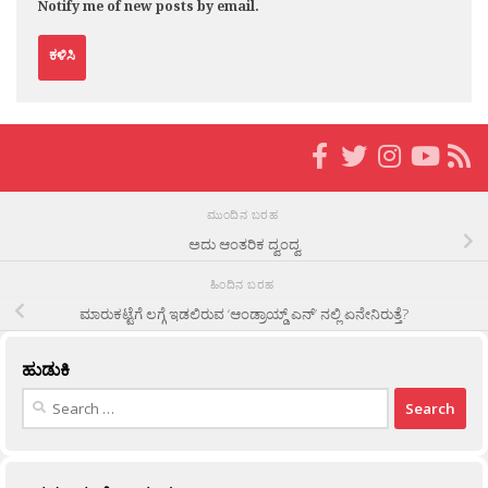
Notify me of new posts by email.
ಮುಂದಿನ ಬರಹ
ಅದು ಆಂತರಿಕ ದ್ವಂದ್ವ
ಹಿಂದಿನ ಬರಹ
ಮಾರುಕಟ್ಟೆಗೆ ಲಗ್ಗೆ ಇಡಲಿರುವ ‘ಆಂಡ್ರಾಯ್ಡ್ ಎನ್’ ನಲ್ಲಿ ಏನೇನಿರುತ್ತೆ?
ಹುಡುಕಿ
Search
for: