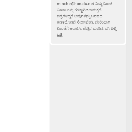
minche@honalu.net
ನಿಮ್ಮ ಮಿಂಚೆ
ವಿಳಾಸವನ್ನು ಗುಟ್ಟಾಗಿಡಲಾಗುತ್ತದೆ.
ಚಿತ್ರಗಳಿದ್ದರೆ ಅವುಗಳನ್ನು ಬರಹದ
ಕಡತದೊಡನೆ ಸೇರಿಸಬೇಡಿ, ಬೇರೆಯಾಗಿ
ಮಿಂಚೆಗೆ ಅಂಟಿಸಿ. ಹೆಚ್ಚಿನ ಮಾಹಿತಿಗಾಗಿ
ಇಲ್ಲಿ
ಒತ್ತಿ
.