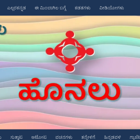
ಎಲ್ಲರಕನ್ನಡ
ಈ ಮಿಂಬಾಗಿಲ ಬಗ್ಗೆ
ಕಡತಗಳು
ವೀಡಿಯೋಗಳು
ು
ಸುತ್ತಾಟ
ಆಟೋಟ
ವಚನಗಳು
ತನ್ನೇಳಿಗೆ
ಹಿನ್ನಡವಳಿ
ಗ್ಯಾಜೆ