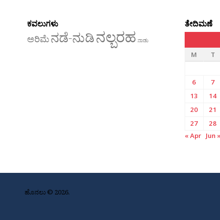
ಕವಲುಗಳು
ತೇದಿಮಣೆ
ನಲ್ಬರಹ
ನಡೆ-ನುಡಿ
ಅರಿಮೆ
ನಾಡು
M
T
6
7
13
14
20
21
27
28
« Apr
Jun 
ಹೊನಲು © 2026.