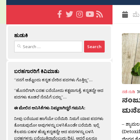
ಮೇ
ಹುಡುಕಿ
Search
for:
ಬರಹಗಾರರಿಗೆ ಕಿವಿಮಾತು
“ನನಗೆ ಅಶ್ಟೊಂದು ಕನ್ನಡ ಬೇರಿನ ಪದಗಳು ಗೊತ್ತಿಲ್ಲ”…
“ಹೊನಲಿಗಾಗಿ ಬರಹ ಬರೆಯೋದು ಕಶ್ಟವಾಗುತ್ತೆ. ಕನ್ನಡದ್ದೇ ಆದ
ನಡೆ-ನುಡಿ
3
ಪದಗಳು ಕೂಡಲೆ ನೆನಪಿಗೆ ಬರಲ್ಲ”…
ನಂಜು
ಈ ಮೇಲಿನ ಅನಿಸಿಕೆಗಳು ನಿಮ್ಮದಾಗಿದ್ದರೆ ಗಮನಿಸಿ:
ಮನೆಮ
ನೀವು ಬರೆಯುವ ಹಾಗೆಯೇ ಬರೆಯಿರಿ. ನಿಮಗೆ ಯಾವ ಪದಗಳು
– ಶ್ಯಾಮಲಶ
ತೋಚುವುದೋ ಅವುಗಳನ್ನು ಬಳಸಿಕೊಂಡೇ ಬರೆಯಿರಿ. ಇಲ್ಲಿ
(Detoxifi
ಕೆಲವರು ಬಹಳ ಹೆಚ್ಚು ಕನ್ನಡದ್ದೇ ಆದ ಪದಗಳನ್ನು ಬಳಸಿ
ಬರಹಗಳನ್ನು ಬರೆಯುತ್ತಿದ್ದಾರೆಂಬುದು ದಿಟ. ಆದರೆ ಎಲ್ಲರೂ
ಜೀವನ ಶೈಲ