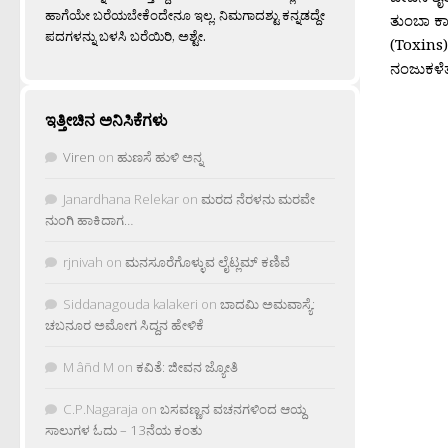
ಹಾಗೆಯೇ ಬರೆಯಬೇಕೆಂದೇನೂ ಇಲ್ಲ. ನಿಮಗಾದಶ್ಟು ಕನ್ನಡದ್ದೇ
ತುಂಬಾ ಕಾ
ಪದಗಳನ್ನು ಬಳಸಿ ಬರೆಯಿರಿ, ಅಶ್ಟೇ.
(Toxins)
ನಂಜುಕಳೆತ
ಇತ್ತೀಚಿನ ಅನಿಸಿಕೆಗಳು
Viren
on
ಹುಣಸೆ ಹುಳಿ ಅನ್ನ
Janardhana Relekar
on
ಮರದ ನೆರಳನು ಮರವೇ
ನುಂಗಿ ಹಾಕಿದಾಗ…
rjnivah
on
ಮನಸೂರೆಗೊಳ್ಳುವ ಲೈಟ್ಲಮ್ ಕಣಿವೆ
Siddanagouda kalakeri
on
ಬಾದಮಿ ಅಮವಾಸ್ಯೆ:
ಚಬನೂರ ಅಮೋಗ ಸಿದ್ದನ ಹೇಳಿಕೆ
M âñd M
on
ಕವಿತೆ: ಜೀವನ ಜ್ಯೋತಿ
C.P.Nagaraja
on
ಬಸವಣ್ಣನ ವಚನಗಳಿಂದ ಆಯ್ದ
ಸಾಲುಗಳ ಓದು – 13ನೆಯ ಕಂತು