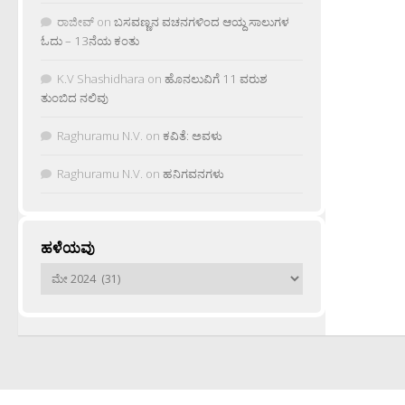
ರಾಜೀವ್
on
ಬಸವಣ್ಣನ ವಚನಗಳಿಂದ ಆಯ್ದ ಸಾಲುಗಳ
ಓದು – 13ನೆಯ ಕಂತು
K.V Shashidhara
on
ಹೊನಲುವಿಗೆ 11 ವರುಶ
ತುಂಬಿದ ನಲಿವು
Raghuramu N.V.
on
ಕವಿತೆ: ಅವಳು
Raghuramu N.V.
on
ಹನಿಗವನಗಳು
ಹಳೆಯವು
ಹಳೆಯವು