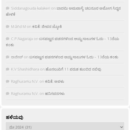
Siddanagouda kalakeri
on
ಬಾದಮಿ ಅಮವಾಸ್ಯೆ: ಚಬನೂರ ಅಮೋಗ ಸಿದ್ದನ
ಹೇಳಿಕೆ
M âñd M
on
ಕವಿತೆ: ಜೀವನ ಜ್ಯೋತಿ
C.P.Nagaraja
on
ಬಸವಣ್ಣನ ವಚನಗಳಿಂದ ಆಯ್ದ ಸಾಲುಗಳ ಓದು – 13ನೆಯ
ಕಂತು
ರಾಜೀವ್
on
ಬಸವಣ್ಣನ ವಚನಗಳಿಂದ ಆಯ್ದ ಸಾಲುಗಳ ಓದು – 13ನೆಯ ಕಂತು
K.V Shashidhara
on
ಹೊನಲುವಿಗೆ 11 ವರುಶ ತುಂಬಿದ ನಲಿವು
Raghuramu N.V.
on
ಕವಿತೆ: ಅವಳು
Raghuramu N.V.
on
ಹನಿಗವನಗಳು
ಹಳೆಯವು
ಹಳೆಯವು