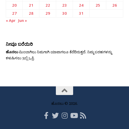
20
21
22
23
24
25
26
27
28
29
30
31
« Apr
Jun »
ನೀವೂ ಬರೆಯಿರಿ
ಹೊನಲು
ಮಿಂಬಾಗಿಲು ನಿಮಗಾಗಿ ಯಾವಾಗಲೂ ತೆರೆದಿರುತ್ತದೆ. ನಿಮ್ಮ ಬರಹಗಳನ್ನು
ಕಳುಹಿಸಲು
ಇಲ್ಲಿ ಒತ್ತಿ
.
ಹೊನಲು © 2026.