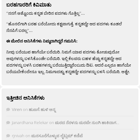
ಬರಹಗಾರರಿಗೆ ಕಿವಿಮಾತು
“ನನಗೆ ಅಶ್ಟೊಂದು ಕನ್ನಡ ಬೇರಿನ ಪದಗಳು ಗೊತ್ತಿಲ್ಲ”…
“ಹೊನಲಿಗಾಗಿ ಬರಹ ಬರೆಯೋದು ಕಶ್ಟವಾಗುತ್ತೆ. ಕನ್ನಡದ್ದೇ ಆದ ಪದಗಳು ಕೂಡಲೆ
ನೆನಪಿಗೆ ಬರಲ್ಲ”…
ಈ ಮೇಲಿನ ಅನಿಸಿಕೆಗಳು ನಿಮ್ಮದಾಗಿದ್ದರೆ ಗಮನಿಸಿ:
ನೀವು ಬರೆಯುವ ಹಾಗೆಯೇ ಬರೆಯಿರಿ. ನಿಮಗೆ ಯಾವ ಪದಗಳು ತೋಚುವುದೋ
ಅವುಗಳನ್ನು ಬಳಸಿಕೊಂಡೇ ಬರೆಯಿರಿ. ಇಲ್ಲಿ ಕೆಲವರು ಬಹಳ ಹೆಚ್ಚು ಕನ್ನಡದ್ದೇ ಆದ
ಪದಗಳನ್ನು ಬಳಸಿ ಬರಹಗಳನ್ನು ಬರೆಯುತ್ತಿದ್ದಾರೆಂಬುದು ದಿಟ. ಆದರೆ ಎಲ್ಲರೂ ಹಾಗೆಯೇ
ಬರೆಯಬೇಕೆಂದೇನೂ ಇಲ್ಲ. ನಿಮಗಾದಶ್ಟು ಕನ್ನಡದ್ದೇ ಪದಗಳನ್ನು ಬಳಸಿ ಬರೆಯಿರಿ, ಅಶ್ಟೇ.
ಇತ್ತೀಚಿನ ಅನಿಸಿಕೆಗಳು
Viren
on
ಹುಣಸೆ ಹುಳಿ ಅನ್ನ
Janardhana Relekar
on
ಮರದ ನೆರಳನು ಮರವೇ ನುಂಗಿ ಹಾಕಿದಾಗ…
rjnivah
on
ಮನಸೂರೆಗೊಳ್ಳುವ ಲೈಟ್ಲಮ್ ಕಣಿವೆ