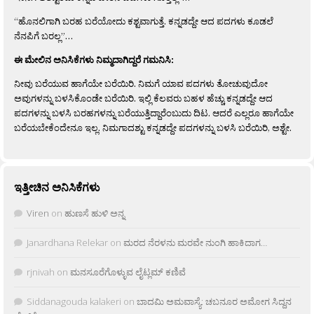
“ಹೊನಲಿಗಾಗಿ ಬರಹ ಬರೆಯೋದು ಕಶ್ಟವಾಗುತ್ತೆ. ಕನ್ನಡದ್ದೇ ಆದ ಪದಗಳು ಕೂಡಲೆ
ನೆನಪಿಗೆ ಬರಲ್ಲ”…
ಈ ಮೇಲಿನ ಅನಿಸಿಕೆಗಳು ನಿಮ್ಮದಾಗಿದ್ದರೆ ಗಮನಿಸಿ:
ನೀವು ಬರೆಯುವ ಹಾಗೆಯೇ ಬರೆಯಿರಿ. ನಿಮಗೆ ಯಾವ ಪದಗಳು ತೋಚುವುದೋ
ಅವುಗಳನ್ನು ಬಳಸಿಕೊಂಡೇ ಬರೆಯಿರಿ. ಇಲ್ಲಿ ಕೆಲವರು ಬಹಳ ಹೆಚ್ಚು ಕನ್ನಡದ್ದೇ ಆದ
ಪದಗಳನ್ನು ಬಳಸಿ ಬರಹಗಳನ್ನು ಬರೆಯುತ್ತಿದ್ದಾರೆಂಬುದು ದಿಟ. ಆದರೆ ಎಲ್ಲರೂ ಹಾಗೆಯೇ
ಬರೆಯಬೇಕೆಂದೇನೂ ಇಲ್ಲ. ನಿಮಗಾದಶ್ಟು ಕನ್ನಡದ್ದೇ ಪದಗಳನ್ನು ಬಳಸಿ ಬರೆಯಿರಿ, ಅಶ್ಟೇ.
ಇತ್ತೀಚಿನ ಅನಿಸಿಕೆಗಳು
Viren
on
ಹುಣಸೆ ಹುಳಿ ಅನ್ನ
Janardhana Relekar
on
ಮರದ ನೆರಳನು ಮರವೇ ನುಂಗಿ ಹಾಕಿದಾಗ…
rjnivah
on
ಮನಸೂರೆಗೊಳ್ಳುವ ಲೈಟ್ಲಮ್ ಕಣಿವೆ
Siddanagouda kalakeri
on
ಬಾದಮಿ ಅಮವಾಸ್ಯೆ: ಚಬನೂರ ಅಮೋಗ ಸಿದ್ದನ