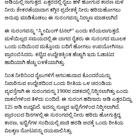
ಅಡಿಯಲ್ಲಿ ಸಾಗುತ್ತದೆ. ಎತ್ತರದಲ್ಲಿ ರೈಲು ಹಳಿ ಹೋಗುವ ಕಾರಣ ಮಳೆ
ನೀರು ಶೇಕರಣೆಯಾದಾಗ ತಗ್ಗಿನ ಪ್ರದೇಶಕ್ಕೆ ನೀರು ಹರಿದುಹೋಗಲು
ಅನುವು ಮಾಡಿಕೊಡಲು ಈ ಸುರಂಗವನ್ನು ನಿರ‍್ಮಾಣ ಮಾಡಲಾಗಿದೆ
ಈ ಸುರಂಗವನ್ನು “ಸ್ಕ್ರೀಮಿಂಗ್ ಟನಲ್” ಎಂದು ಕರೆಯಲಾಗುತ್ತದೆ.
ಮಳೆಯಿಲ್ಲದ ಸಮಯದಲ್ಲಿ ಈ ಬಾಗದ ರೈತರು ಈ ಸುರಂಗದ ಮೂಲಕ
ಒಂದು ಬದಿಯಿಂದ ಮತ್ತೊಂದು ಬದಿಗೆ ಹೋಗಲು ಉಪಯೋಗಿಸಲು
ಪ್ರಾರಂಬಿಸಿದರು. ಕಟ್ಟಿದ ಉದ್ದೇಶಕ್ಕಿಂತ ಹೆಚ್ಚಾಗಿ ಇದು ಓಡಾಟದ
ಹಾದಿಯಾಗಿ ಹೆಚ್ಚು ಬಳಕೆಯಾಗಿತ್ತು.
ನಿಂತ ನೀರಿನಿಂದ ರೈಲುಗಳಿಗೆ ಆಗಬಹುದಾದ ತೊಂದರೆಯನ್ನು
ನಿವಾರಿಸುವ ಉದ್ದೇಶದಿಂದ ಒಂದು ರೀತಿಯ ಒಳ ಚರಂಡಿಯ
ವ್ಯವಸ್ತೆಗಾಗಿ ಈ ಸುರಂಗವನ್ನು 1900ರ ದಶಕದಲ್ಲಿ ನಿರ‍್ಮಿಸಲಾಗಿತ್ತು ಎಂದು
ದಾಕಲೆಗಳಿಂದ ತಿಳಿದು ಬಂದಿದೆ. ಈ ಸುರಂಗ ಹದಿನಾರು ಅಡಿ ಎತ್ತರವಿದ್ದು
125 ಅಡಿ ಉದ್ದವಿದೆ. ಇದನ್ನು ಸುಣ್ಣದ ಇಟ್ಟಿಗೆಗಳಿಂದ ನಿರ‍್ಮಿಸಲಾಗಿದೆ.
ಪ್ರಾರಂಬದ ದಿನಗಳಲ್ಲಿ ಈ ಸುರಂಗದಲ್ಲಿ ನೀರು ಹರಿದು ಹೋಗುತ್ತಿದ್ದ
ಕಾರಣ, ಇಟ್ಟಿಗೆಗಳ ಸಂದಿಯಲ್ಲಿ ಪಾಚಿ ಹರಡಿ ಅದಕ್ಕೆ ಒಂದು ರೀತಿಯ
ವಿಲಕ್ಶಣ ನೋಟವನ್ನು ದಯಪಾಲಿಸಿತ್ತು.