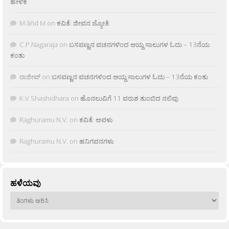
ಹೇಳಿಕೆ
M âñd M
on
ಕವಿತೆ: ಜೀವನ ಜ್ಯೋತಿ
C.P.Nagaraja
on
ಬಸವಣ್ಣನ ವಚನಗಳಿಂದ ಆಯ್ದ ಸಾಲುಗಳ ಓದು – 13ನೆಯ
ಕಂತು
ರಾಜೀವ್
on
ಬಸವಣ್ಣನ ವಚನಗಳಿಂದ ಆಯ್ದ ಸಾಲುಗಳ ಓದು – 13ನೆಯ ಕಂತು
K.V Shashidhara
on
ಹೊನಲುವಿಗೆ 11 ವರುಶ ತುಂಬಿದ ನಲಿವು
Raghuramu N.V.
on
ಕವಿತೆ: ಅವಳು
Raghuramu N.V.
on
ಹನಿಗವನಗಳು
ಹಳೆಯವು
ಹಳೆಯವು