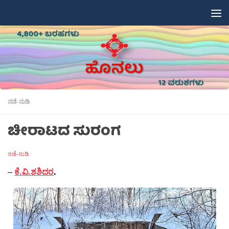
Skip to content
ನಡೆ-ನುಡಿ
ಚೀರಾಟದ ಸುರಂಗ
ನಡೆ-ನುಡಿ
–
ಕೆ.ವಿ.ಶಶಿದರ
.