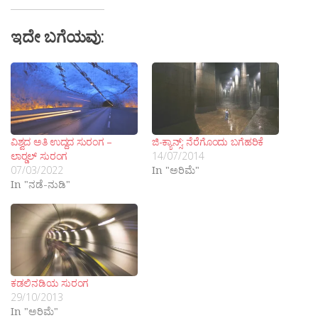
ಇದೇ ಬಗೆಯವು:
ವಿಶ್ವದ ಅತಿ ಉದ್ದದ ಸುರಂಗ –
ಜಿ-ಕ್ಯಾನ್ಸ್: ನೆರೆಗೊಂದು ಬಗೆಹರಿಕೆ
ಲಾರ‍್ಡಲ್ ಸುರಂಗ
14/07/2014
07/03/2022
In "ಅರಿಮೆ"
In "ನಡೆ-ನುಡಿ"
ಕಡಲಿನಡಿಯ ಸುರಂಗ
29/10/2013
In "ಅರಿಮೆ"