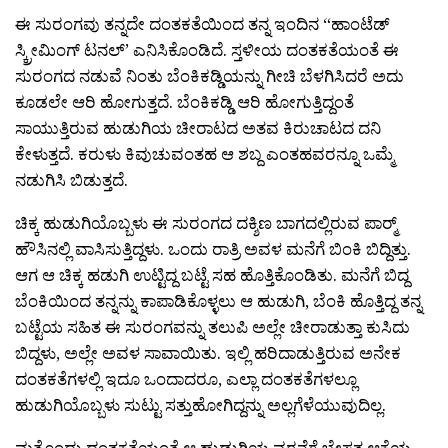
ಈ ಸುರಂಗವು ತನ್ನದೇ ದಂತಕತೆಯಿಂದ ತನ್ನ ಇಂದಿನ “ಹಾಂಟೆಡ್
ಸ್ಕ್ರೀಮಿಂಗ್ ಟನಲ್’ ಎನಿಸಿಕೊಂಡಿದೆ. ಸ್ತಳೀಯ ದಂತಕತೆಯಂತೆ ಈ
ಸುರಂಗದ ನಡುವೆ ನಿಂತು ಬೆಂಕಿಕಡ್ಡಿಯನ್ನು ಗೀಚಿ ಬೆಳಗಿಸಿದರೆ ಅದು
ಕೂಡಲೇ ಆರಿ ಹೋಗುತ್ತದೆ. ಬೆಂಕಿಕಡ್ಡಿ ಆರಿ ಹೋಗುತ್ತಿದ್ದಂತೆ
ಸಾಯುತ್ತಿರುವ ಹುಡುಗಿಯ ಚೀರಾಟದ ಅತವ ಕಿರುಚಾಟದ ದನಿ
ಕೇಳುತ್ತದೆ. ಕರುಳು ಕಿವುಚುವಂತಹ ಆ ಶಬ್ದ ಎಂತಹವರನ್ನೂ ಒಮ್ಮೆ
ನಡುಗಿಸಿ ಬಿಡುತ್ತದೆ.
ಚಿಕ್ಕ ಹುಡುಗಿಯೊಬ್ಬಳು ಈ ಸುರಂಗದ ದಕ್ಶಿಣ ಬಾಗದಲ್ಲಿರುವ ಪಾರ್‍ಮ್
ಹೌಸಿನಲ್ಲಿ ವಾಸಿಸುತ್ತಿದ್ದಳು. ಒಂದು ರಾತ್ರಿ ಅವಳ ಮನೆಗೆ ಬಿಂಕಿ ಬಿದ್ದಿತ್ತು.
ಆಗ ಆ ಚಿಕ್ಕ ಹಡುಗಿ ಉಟ್ಟಿದ್ದ ಬಟ್ಟೆ ಸಹ ಹೊತ್ತಿಕೊಂಡಿತು. ಮನೆಗೆ ಬಿದ್ದ
ಬೆಂಕಿಯಿಂದ ತನ್ನನ್ನು ಕಾಪಾಡಿಕೊಳ್ಳಲು ಆ ಹುಡುಗಿ, ಬೆಂಕಿ ಹೊತ್ತಿದ್ದ ತನ್ನ
ಬಟ್ಟೆಯ ಸಹಿತ ಈ ಸುರಂಗವನ್ನು ತಲುಪಿ ಅಲ್ಲೇ ಚೀರಾಡುತ್ತಾ ಕುಸಿದು
ಬಿದ್ದಳು, ಅಲ್ಲೇ ಅವಳ ಸಾವಾಯಿತು. ಇಲ್ಲಿ ಹರಿದಾಡುತ್ತಿರುವ ಅನೇಕ
ದಂತಕತೆಗಳಲ್ಲಿ ಇದೂ ಒಂದಾದರೂ, ಎಲ್ಲಾ ದಂತಕತೆಗಳಲ್ಲೂ
ಹುಡುಗಿಯೊಬ್ಬಳು ಸುಟ್ಟು ಸತ್ತುಹೋಗಿದ್ದನ್ನು ಅಲ್ಲಗೆಳೆಯುವುದಿಲ್ಲ.
ಮತ್ತೊಂದು ದಂತಕತೆಯಂತೆ ಆ ಹುಡುಗಿಯ ವರ‍್ತನೆಗೆ ಬೇಸತ್ತ ಆಕೆಯ