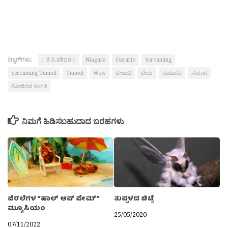
ಟ್ಯಾಗ್‌ಗಳು:
:: ಕೆ.ವಿ.ಶಶಿದರ ::
Niagara
Ontario
Screaming
Screaming Tunnel
Tunnel
Wow
ಚೀರಾಟ
ಚೀರು
ನಯಾಗರ
ಸುರಂಗ
ಸೋಜಿಗದ ಸಂಗತಿ
ನಿಮಗೆ ಹಿಡಿಸಬಹುದಾದ ಬರಹಗಳು
ಜಿರಲೆಗಳ “ಹಾಲ್ ಆಪ್ ಪೇಮ್”
ತುಪ್ಪಳದ ಚಿಟ್ಟೆ
ಮ್ಯೂಸಿಯಂ
25/05/2020
07/11/2022