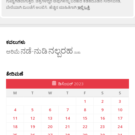
ಗುಟ್ಟಾಗಿಡಲಾಗುತ್ತದೆ. ಚಿತ್ರಗಳಿದ್ದರೆ ಅವುಗಳನ್ನು ಬರಹದ ಕಡತದೊಡನೆ ಸೇರಿಸಬೇಡಿ,
ಬೇರೆಯಾಗಿ ಮಿಂಚೆಗೆ ಅಂಟಿಸಿ. ಹೆಚ್ಚಿನ ಮಾಹಿತಿಗಾಗಿ
ಇಲ್ಲಿ ಒತ್ತಿ
.
ಕವಲುಗಳು
ನಲ್ಬರಹ
ನಡೆ-ನುಡಿ
ಅರಿಮೆ
ನಾಡು
ತೇದಿಮಣೆ
ಡಿಸೆಂಬರ್ 2023
M
T
W
T
F
S
S
1
2
3
4
5
6
7
8
9
10
11
12
13
14
15
16
17
18
19
20
21
22
23
24
25
26
27
28
29
30
31