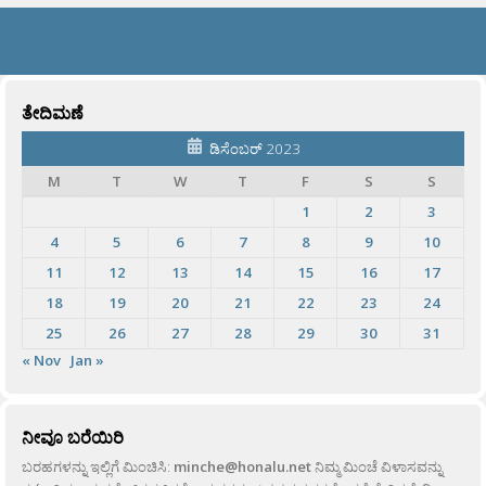
ತೇದಿಮಣೆ
ಡಿಸೆಂಬರ್ 2023
M
T
W
T
F
S
S
1
2
3
4
5
6
7
8
9
10
11
12
13
14
15
16
17
18
19
20
21
22
23
24
25
26
27
28
29
30
31
« Nov
Jan »
ನೀವೂ ಬರೆಯಿರಿ
ಬರಹಗಳನ್ನು ಇಲ್ಲಿಗೆ ಮಿಂಚಿಸಿ:
minche@honalu.net
ನಿಮ್ಮ ಮಿಂಚೆ ವಿಳಾಸವನ್ನು