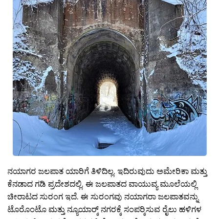
ನಯಾಗರ ಜಲಪಾತ ಯಾರಿಗೆ ತಿಳಿದಿಲ್ಲ. ಇದಿರುವುದು ಅಮೇರಿಕಾ ಮತ್ತು
ಕೆನಡಾದ ಗಡಿ ಪ್ರದೇಶದಲ್ಲಿ. ಈ ಜಲಪಾತದ ವಾಯುವ್ಯ ಮೂಲೆಯಲ್ಲಿ
ಚೀರಾಟದ ಸುರಂಗ ಇದೆ. ಈ ಸುರಂಗವು ನಯಾಗರಾ ಜಲಪಾತವನ್ನು
ಟೊರೊಂಟೊ ಮತ್ತು ನ್ಯೂಯಾರ‍್ಕ್ ನಗರಕ್ಕೆ ಸಂಪರ‍್ಕಿಸುವ ರೈಲು ಹಳಿಗಳ