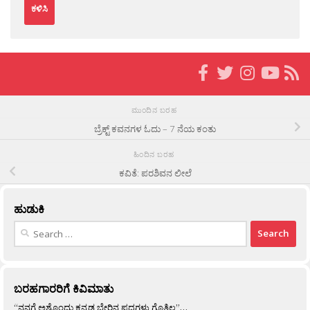
ಮುಂದಿನ ಬರಹ
ಬ್ರೆಕ್ಟ್ ಕವನಗಳ ಓದು – 7 ನೆಯ ಕಂತು
ಹಿಂದಿನ ಬರಹ
ಕವಿತೆ: ಪರಶಿವನ ಲೀಲೆ
ಹುಡುಕಿ
Search
for:
ಬರಹಗಾರರಿಗೆ ಕಿವಿಮಾತು
“ನನಗೆ ಅಶ್ಟೊಂದು ಕನ್ನಡ ಬೇರಿನ ಪದಗಳು ಗೊತ್ತಿಲ್ಲ”…