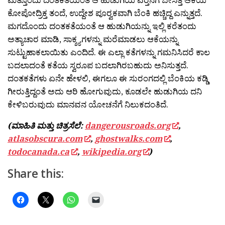
ಕೋಪೋದ್ರಿಕ್ತ ತಂದೆ, ಉದ್ದೇಶ ಪೂರ‍್ವಕವಾಗಿ ಬೆಂಕಿ ಹಚ್ಚಿದ್ದ ಎನ್ನುತ್ತದೆ.
ಮಗದೊಂದು ದಂತಕತೆಯಂತೆ ಆ ಹುಡುಗಿಯನ್ನು ಇಲ್ಲಿ ಕರೆತಂದು
ಅತ್ಯಾಚಾರ ಮಾಡಿ, ಸಾಕ್ಶ್ಯಗಳನ್ನು ಮರೆಮಾಡಲು ಆಕೆಯನ್ನು
ಸುಟ್ಟುಹಾಕಲಾಯಿತು ಎಂದಿದೆ. ಈ ಎಲ್ಲಾ ಕತೆಗಳನ್ನು ಗಮನಿಸಿದರೆ ಕಾಲ
ಬದಲಾದಂತೆ ಕತೆಯ ಸ್ವರೂಪ ಬದಲಾಗಿರಬಹುದು ಅನಿಸುತ್ತದೆ.
ದಂತಕತೆಗಳು ಏನೇ ಹೇಳಲಿ, ಈಗಲೂ ಈ ಸುರಂಗದಲ್ಲಿ ಬೆಂಕಿಯ ಕಡ್ಡಿ
ಗೀರುತ್ತಿದ್ದಂತೆ ಅದು ಆರಿ ಹೋಗುವುದು, ಕೂಡಲೇ ಹುಡುಗಿಯ ದನಿ
ಕೇಳಿಬರುವುದು ಮಾನವನ ಯೋಚನೆಗೆ ನಿಲುಕದಂತಿದೆ.
(ಮಾಹಿತಿ ಮತ್ತು ಚಿತ್ರಸೆಲೆ:
dangerousroads.org
,
atlasobscura.com
,
ghostwalks.com
,
todocanada.ca
,
wikipedia.org
)
Share this: